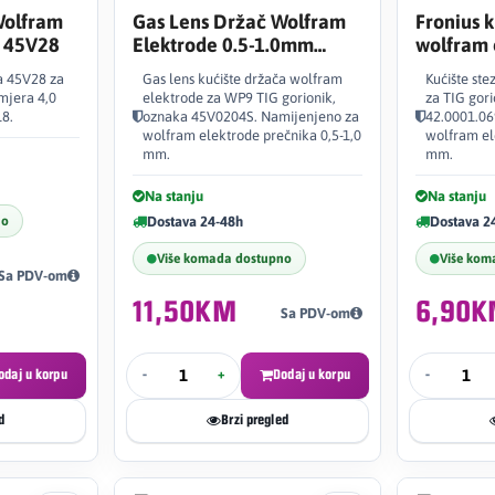
Wolfram
Gas Lens Držač Wolfram
Fronius k
 45V28
Elektrode 0.5-1.0mm
wolfram 
WP9/WP20 45V0204S
a 45V28 za
Gas lens kućište držača wolfram
Kućište st
mjera 4,0
elektrode za WP9 TIG gorionik,
za TIG gor
8.
oznaka 45V0204S. Namijenjeno za
42.0001.06
wolfram elektrode prečnika 0,5-1,0
wolfram el
mm.
mm.
Na stanju
Na stanju
no
Dostava 24-48h
Dostava 2
Više komada dostupno
Više kom
Sa PDV-om
11,50KM
6,90
Sa PDV-om
odaj u korpu
-
+
Dodaj u korpu
-
d
Brzi pregled