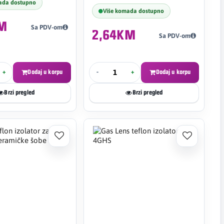
ada dostupno
Više komada dostupno
KM
Sa PDV-om
2,64KM
Sa PDV-om
+
Dodaj u korpu
-
+
Dodaj u korpu
Brzi pregled
Brzi pregled