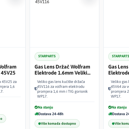
STARPARTS
STARPART
Wolfram
Gas Lens Držač Wolfram
Gas Lens
 45V25
Elektrode 1.6mm Veliki
Elektrod
45V116
45V64
a 45V25 za
Veliko gas lens kućište držača
Veliko gas 
mjera 1,6
45V116 za volfram elektrodu
45V64 za v
7.
promjera 1,6 mm i TIG gorionik
promjera 2
WP17.
WP17.
Na stanju
Na stanju
Dostava 24-48h
Dostava 2
no
Više komada dostupno
Više kom