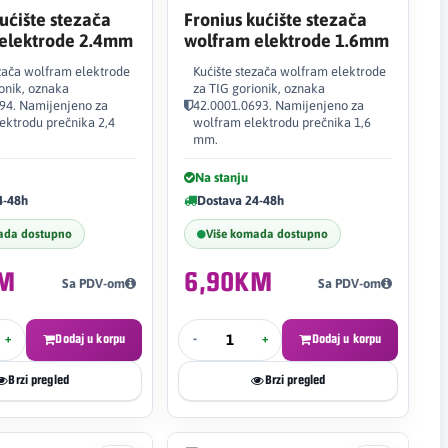
ućište stezača
Fronius kućište stezača
elektrode 2.4mm
wolfram elektrode 1.6mm
ezača wolfram elektrode
Kućište stezača wolfram elektrode
ionik, oznaka
za TIG gorionik, oznaka
94. Namijenjeno za
42.0001.0693. Namijenjeno za
ektrodu prečnika 2,4
wolfram elektrodu prečnika 1,6
mm.
Na stanju
4-48h
Dostava 24-48h
ada dostupno
Više komada dostupno
KM
6,90KM
Sa PDV-om
Sa PDV-om
+
Dodaj u korpu
-
+
Dodaj u korpu
Brzi pregled
Brzi pregled