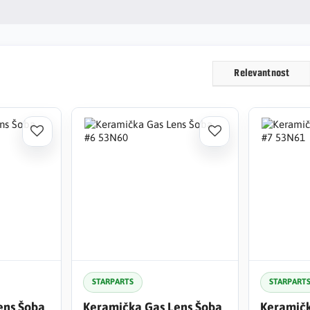
Relevantnost
STARPARTS
STARPART
ens Šoba
Keramička Gas Lens Šoba
Keramičk