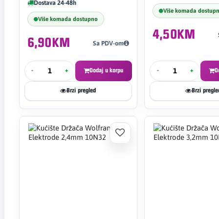
Dostava 24-48h
Više komada dostup
Više komada dostupno
4,50KM
6,90KM
Sa PDV-om
-
+
Dodaj u korpu
-
+
D
Brzi pregled
Brzi pregle