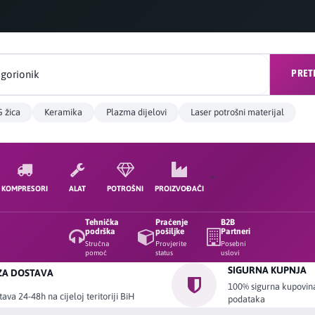
PRET
 žica
Keramika
Plazma dijelovi
Laser potrošni materijal
KOMPRESORI
ALAT
POTROŠNI
PROIZVOĐAČI
Tehnička
Praćenje
B2B
podrška
pošiljke
Partneri
Stručna
Provjerite
Posebni
pomoć
status
uslovi
SIGURNA KUPNJA
ZA DOSTAVA
100% sigurna kupovina 
ava 24-48h na cijeloj teritoriji BiH
podataka