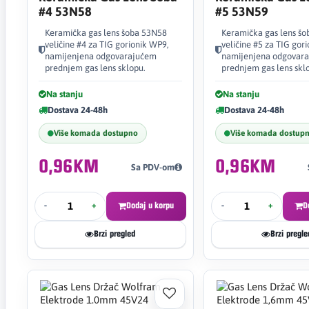
#4 53N58
#5 53N59
Keramička gas lens šoba 53N58
Keramička gas lens š
veličine #4 za TIG gorionik WP9,
veličine #5 za TIG gor
namijenjena odgovarajućem
namijenjena odgovar
prednjem gas lens sklopu.
prednjem gas lens skl
Na stanju
Na stanju
Dostava 24-48h
Dostava 24-48h
Više komada dostupno
Više komada dostup
0,96KM
0,96KM
Sa PDV-om
-
+
Dodaj u korpu
-
+
D
Brzi pregled
Brzi pregle