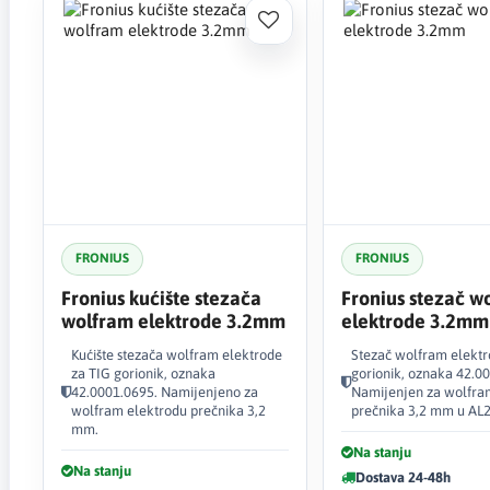
FRONIUS
FRONIUS
Fronius kućište stezača
Fronius stezač w
wolfram elektrode 3.2mm
elektrode 3.2mm
Kućište stezača wolfram elektrode
Stezač wolfram elektr
za TIG gorionik, oznaka
gorionik, oznaka 42.0
42.0001.0695. Namijenjeno za
Namijenjen za wolfra
wolfram elektrodu prečnika 3,2
prečnika 3,2 mm u AL2
mm.
Na stanju
Na stanju
Dostava 24-48h