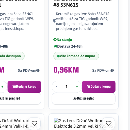
1
#8 53N61S
gas lens šoba 53N61
Keramička gas lens šoba 53N61S
 za TIG gorionik WP9,
veličine #8 za TIG gorionik WP9,
na odgovarajućem
namijenjena odgovarajućem
as lens sklopu.
prednjem gas lens sklopu.
Na stanju
4-48h
Dostava 24-48h
ada dostupno
Više komada dostupno
KM
0,96KM
Sa PDV-om
Sa PDV-om
+
Dodaj u korpu
-
+
Dodaj u korpu
Brzi pregled
Brzi pregled