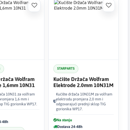
S
STARPARTS
Držača Wolfram
Kućište Držača Wolfram
de 1,6mm 10N31
Elektrode 2.0mm 10N31M
žača 10N31 za volfram
Kućište držača 10N31M za volfram
promjera 1,6 mm i
elektrodu promjera 2,0 mm i
lop TIG gorionika WP17.
odgovarajući prednji sklop TIG
gorionika WP17.
Na stanju
4-48h
Dostava 24-48h