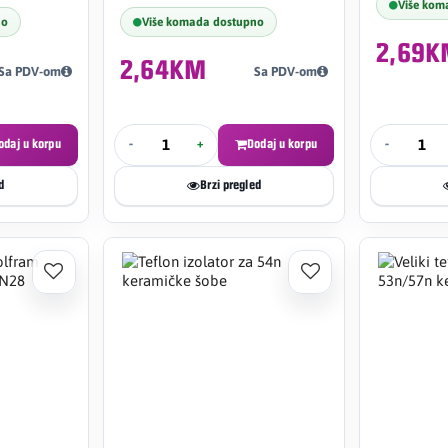
Više kom
no
Više komada dostupno
2,69
2,64KM
Sa PDV-om
Sa PDV-om
odaj u korpu
-
+
Dodaj u korpu
-
d
Brzi pregled