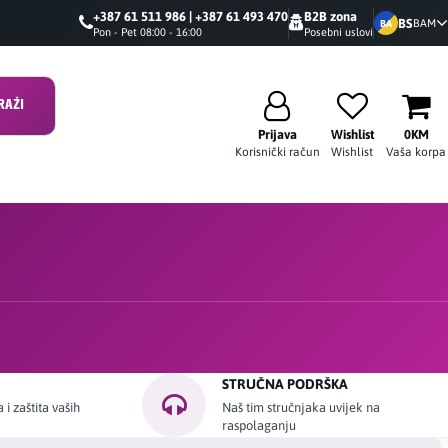
+387 61 511 986 | +387 61 493 470
B2B zona
BS
BAM
BA
Pon - Pet 08:00 - 16:00
Posebni uslovi
RAŽI
Prijava
Wishlist
0KM
Korisnički račun
Wishlist
Vaša korpa
STRUČNA PODRŠKA
i zaštita vaših
Naš tim stručnjaka uvijek na
raspolaganju