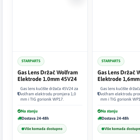
STARPARTS
STARPARTS
Gas Lens Držač Wolfram
Gas Lens Držač 
Elektrode 1.0mm 45V24
Elektrode 1,6mm
Gas lens kućište držača 45V24 za
Gas lens kućište držač
volfram elektrodu promjera 1,0
volfram elektrodu pro
mm i TIG gorionik WP17.
mm i TIG gorionik WP1
Na stanju
Na stanju
Dostava 24-48h
Dostava 24-48h
Više komada dostupno
Više komada dostup