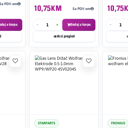
Sa PDV-om
10,75KM
10,75
Sa PDV-om
odaj u korpu
-
+
Dodaj u korpu
-
d
Brzi pregled
STARPARTS
FRONIUS