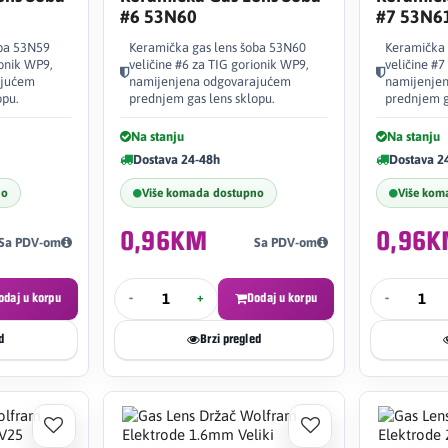
#6 53N60
#7 53N6
oba 53N59
Keramička gas lens šoba 53N60
Keramička 
ionik WP9,
veličine #6 za TIG gorionik WP9,
veličine #7
ajućem
namijenjena odgovarajućem
namijenje
opu.
prednjem gas lens sklopu.
prednjem g
Na stanju
Na stanju
Dostava 24-48h
Dostava 2
no
Više komada dostupno
Više kom
0,96KM
0,96
Sa PDV-om
Sa PDV-om
odaj u korpu
-
+
Dodaj u korpu
-
d
Brzi pregled