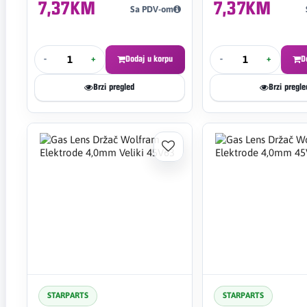
7,37KM
7,37KM
Sa PDV-om
-
+
Dodaj u korpu
-
+
D
Brzi pregled
Brzi pregle
STARPARTS
STARPARTS