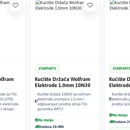
STARPARTS
STARPART
olfram
Kućište Držača Wolfram
Kućište 
Elektrode 1.0mm 10N30
Elektro
ode za TIG
Kućište držača 10N30 za volfram
Kućište dr
001.0700.
elektrodu promjera 1,0 mm i
elektrodu 
m elektrodu
odgovarajući prednji sklop TIG
prednji sk
2 sklopu.
gorionika WP17.
Na stanju
Na stanju
Dostava 2
Dostava 24-48h