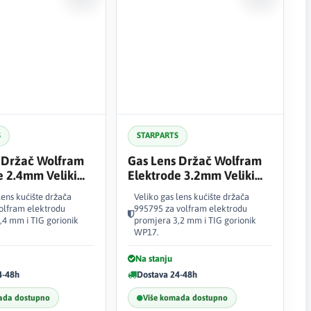
S
STARPARTS
 Držač Wolfram
Gas Lens Držač Wolfram
e 2.4mm Veliki
Elektrode 3.2mm Veliki
995795
lens kućište držača
Veliko gas lens kućište držača
olfram elektrodu
995795 za volfram elektrodu
,4 mm i TIG gorionik
promjera 3,2 mm i TIG gorionik
WP17.
Na stanju
4-48h
Dostava 24-48h
ada dostupno
Više komada dostupno