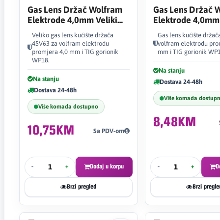
Gas Lens Držač Wolfram
Gas Lens Držač 
Elektrode 4,0mm Veliki
Elektrode 4,0mm
45V63
Veliko gas lens kućište držača
Gas lens kućište držač
45V63 za volfram elektrodu
volfram elektrodu pro
promjera 4,0 mm i TIG gorionik
mm i TIG gorionik WP1
WP18.
Na stanju
Na stanju
Dostava 24-48h
Dostava 24-48h
Više komada dostup
Više komada dostupno
8,48KM
10,75KM
Sa PDV-om
-
+
Dodaj u korpu
-
+
D
Brzi pregled
Brzi pregle