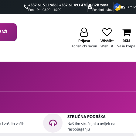
+387 61 511 986 | +387 61 493 470
B2B zona
BS
BAM
BA
Pon - Pet 08:00 - 16:00
Posebni uslovi
RAŽI
Prijava
Wishlist
0KM
Korisnički račun
Wishlist
Vaša korpa
STRUČNA PODRŠKA
i zaštita vaših
Naš tim stručnjaka uvijek na
raspolaganju