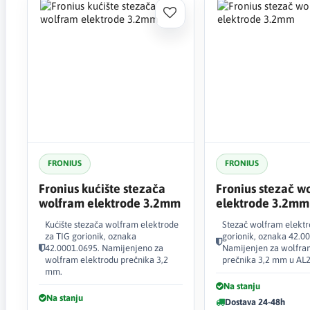
FRONIUS
FRONIUS
Fronius kućište stezača
Fronius stezač w
wolfram elektrode 3.2mm
elektrode 3.2mm
Kućište stezača wolfram elektrode
Stezač wolfram elektr
za TIG gorionik, oznaka
gorionik, oznaka 42.0
42.0001.0695. Namijenjeno za
Namijenjen za wolfra
wolfram elektrodu prečnika 3,2
prečnika 3,2 mm u AL2
mm.
Na stanju
Na stanju
Dostava 24-48h