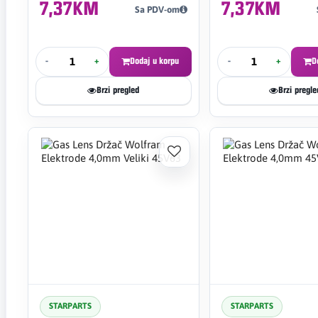
7,37KM
7,37KM
Sa PDV-om
-
+
Dodaj u korpu
-
+
D
Brzi pregled
Brzi pregle
STARPARTS
STARPARTS