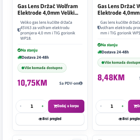
Gas Lens Držač Wolfram
Gas Lens Držač 
Elektrode 4,0mm Veliki
Elektrode 4,0mm
45V63
Veliko gas lens kućište držača
Gas lens kućište držač
45V63 za volfram elektrodu
volfram elektrodu pro
promjera 4,0 mm i TIG gorionik
mm i TIG gorionik WP1
WP18.
Na stanju
Na stanju
Dostava 24-48h
Dostava 24-48h
Više komada dostup
Više komada dostupno
8,48KM
10,75KM
Sa PDV-om
-
+
Dodaj u korpu
-
+
D
Brzi pregled
Brzi pregle