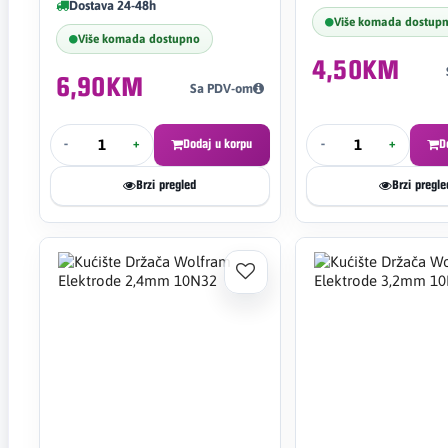
Dostava 24-48h
Više komada dostup
Više komada dostupno
4,50KM
6,90KM
Sa PDV-om
-
+
Dodaj u korpu
-
+
D
Brzi pregled
Brzi pregle