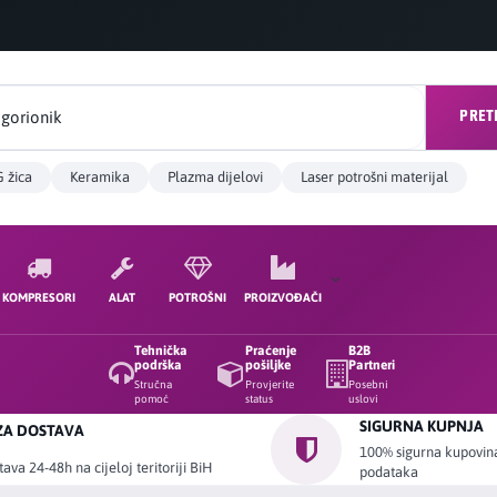
PRET
 žica
Keramika
Plazma dijelovi
Laser potrošni materijal
KOMPRESORI
ALAT
POTROŠNI
PROIZVOĐAČI
Tehnička
Praćenje
B2B
podrška
pošiljke
Partneri
Stručna
Provjerite
Posebni
pomoć
status
uslovi
SIGURNA KUPNJA
ZA DOSTAVA
100% sigurna kupovina 
ava 24-48h na cijeloj teritoriji BiH
podataka