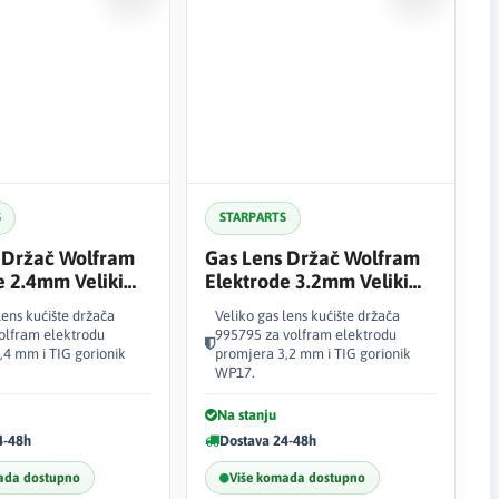
S
STARPARTS
 Držač Wolfram
Gas Lens Držač Wolfram
e 2.4mm Veliki
Elektrode 3.2mm Veliki
995795
lens kućište držača
Veliko gas lens kućište držača
olfram elektrodu
995795 za volfram elektrodu
,4 mm i TIG gorionik
promjera 3,2 mm i TIG gorionik
WP17.
Na stanju
4-48h
Dostava 24-48h
ada dostupno
Više komada dostupno