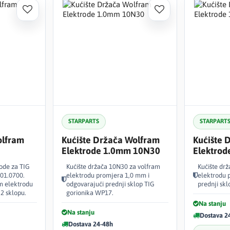
STARPARTS
STARPART
olfram
Kućište Držača Wolfram
Kućište 
Elektrode 1.0mm 10N30
Elektro
ode za TIG
Kućište držača 10N30 za volfram
Kućište dr
001.0700.
elektrodu promjera 1,0 mm i
elektrodu 
m elektrodu
odgovarajući prednji sklop TIG
prednji sk
2 sklopu.
gorionika WP17.
Na stanju
Na stanju
Dostava 2
Dostava 24-48h