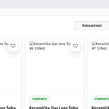
Relevantnost
STARPARTS
STARPART
ens Šoba
Keramička Gas Lens Šoba
Keramičk