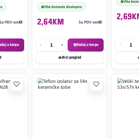
Više kom
no
Više komada dostupno
2,69
2,64KM
Sa PDV-om
Sa PDV-om
odaj u korpu
-
+
Dodaj u korpu
-
d
Brzi pregled