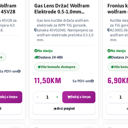
Wolfram
Gas Lens Držač Wolfram
Fronius k
 45V28
Elektrode 0.5-1.0mm
wolfram 
WP9/WP20 45V0204S
a 45V28 za
Gas lens kućište držača wolfram
Kućište st
mjera 4,0
elektrode za WP9 TIG gorionik,
za TIG gor
8.
oznaka 45V0204S. Namijenjeno za
42.0001.06
wolfram elektrode prečnika 0,5-1,0
wolfram el
mm.
mm.
Na stanju
Na stanju
no
Dostava 24-48h
Dostava 2
Više komada dostupno
Više kom
Sa PDV-om
11,50KM
6,90
Sa PDV-om
odaj u korpu
-
+
Dodaj u korpu
-
d
Brzi pregled