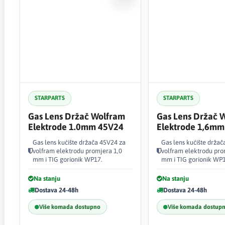
STARPARTS
STARPARTS
Gas Lens Držač Wolfram
Gas Lens Držač 
Elektrode 1.0mm 45V24
Elektrode 1,6mm
Gas lens kućište držača 45V24 za
Gas lens kućište držač
volfram elektrodu promjera 1,0
volfram elektrodu pro
mm i TIG gorionik WP17.
mm i TIG gorionik WP1
Na stanju
Na stanju
Dostava 24-48h
Dostava 24-48h
Više komada dostupno
Više komada dostup