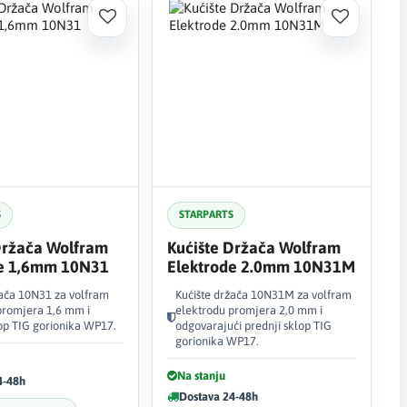
S
STARPARTS
Držača Wolfram
Kućište Držača Wolfram
de 1,6mm 10N31
Elektrode 2.0mm 10N31M
žača 10N31 za volfram
Kućište držača 10N31M za volfram
promjera 1,6 mm i
elektrodu promjera 2,0 mm i
lop TIG gorionika WP17.
odgovarajući prednji sklop TIG
gorionika WP17.
Na stanju
4-48h
Dostava 24-48h