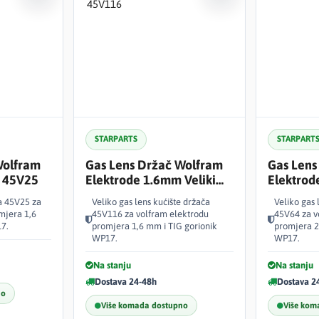
STARPARTS
STARPART
Wolfram
Gas Lens Držač Wolfram
Gas Lens
 45V25
Elektrode 1.6mm Veliki
Elektrod
45V116
45V64
a 45V25 za
Veliko gas lens kućište držača
Veliko gas 
mjera 1,6
45V116 za volfram elektrodu
45V64 za v
7.
promjera 1,6 mm i TIG gorionik
promjera 2
WP17.
WP17.
Na stanju
Na stanju
Dostava 24-48h
Dostava 2
no
Više komada dostupno
Više kom