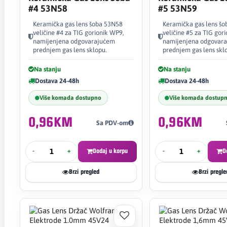
#4 53N58
#5 53N59
Keramička gas lens šoba 53N58
Keramička gas lens š
veličine #4 za TIG gorionik WP9,
veličine #5 za TIG gor
namijenjena odgovarajućem
namijenjena odgovar
prednjem gas lens sklopu.
prednjem gas lens skl
Na stanju
Na stanju
Dostava 24-48h
Dostava 24-48h
Više komada dostupno
Više komada dostup
0,96KM
0,96KM
Sa PDV-om
-
+
Dodaj u korpu
-
+
D
Brzi pregled
Brzi pregle