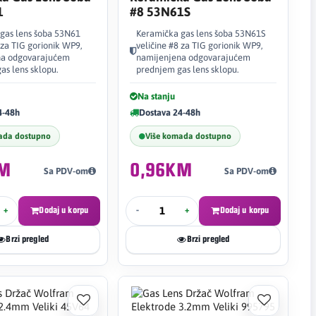
1
#8 53N61S
gas lens šoba 53N61
Keramička gas lens šoba 53N61S
 za TIG gorionik WP9,
veličine #8 za TIG gorionik WP9,
na odgovarajućem
namijenjena odgovarajućem
as lens sklopu.
prednjem gas lens sklopu.
Na stanju
4-48h
Dostava 24-48h
ada dostupno
Više komada dostupno
KM
0,96KM
Sa PDV-om
Sa PDV-om
+
Dodaj u korpu
-
+
Dodaj u korpu
Brzi pregled
Brzi pregled