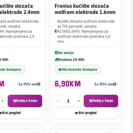
ućište stezača
Fronius kućište stezača
elektrode 2.4mm
wolfram elektrode 1.6mm
ezača wolfram elektrode
Kućište stezača wolfram elektrode
ionik, oznaka
za TIG gorionik, oznaka
94. Namijenjeno za
42.0001.0693. Namijenjeno za
ektrodu prečnika 2,4
wolfram elektrodu prečnika 1,6
mm.
Na stanju
4-48h
Dostava 24-48h
ada dostupno
Više komada dostupno
KM
6,90KM
Sa PDV-om
Sa PDV-om
+
Dodaj u korpu
-
+
Dodaj u korpu
Brzi pregled
Brzi pregled