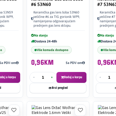
#6 53N60
#7 53N6
oba 53N59
Keramička gas lens šoba 53N60
Keramička 
ionik WP9,
veličine #6 za TIG gorionik WP9,
veličine #7
ajućem
namijenjena odgovarajućem
namijenje
opu.
prednjem gas lens sklopu.
prednjem g
Na stanju
Na stanju
Dostava 24-48h
Dostava 2
no
Više komada dostupno
Više kom
0,96KM
0,96
Sa PDV-om
Sa PDV-om
odaj u korpu
-
+
Dodaj u korpu
-
d
Brzi pregled