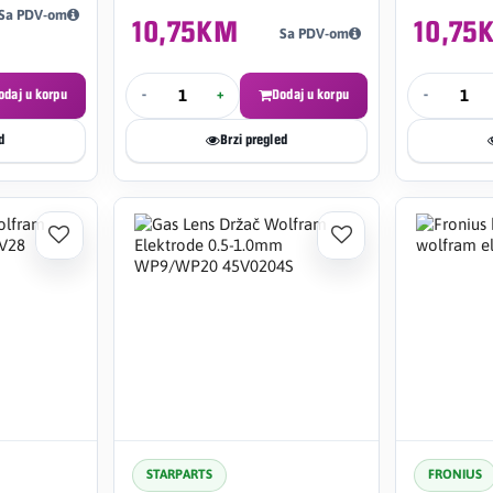
Sa PDV-om
10,75KM
10,75
Sa PDV-om
odaj u korpu
-
+
Dodaj u korpu
-
d
Brzi pregled
STARPARTS
FRONIUS