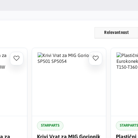
Relevantnost
STARPARTS
STARPART
na za
Krivi Vrat za MIG Gorionik
Plastični