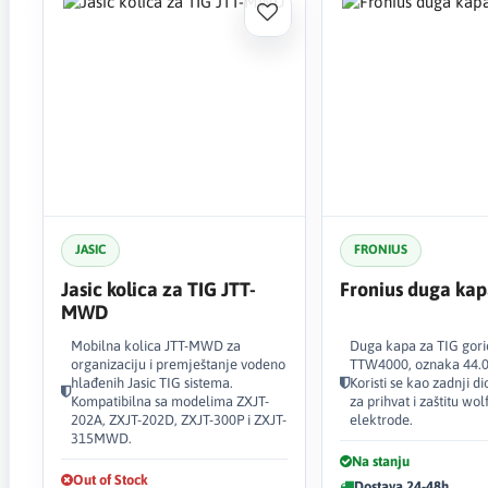
JASIC
FRONIUS
Jasic kolica za TIG JTT-
Fronius duga ka
MWD
Mobilna kolica JTT-MWD za
Duga kapa za TIG gori
organizaciju i premještanje vodeno
TTW4000, oznaka 44.0
hlađenih Jasic TIG sistema.
Koristi se kao zadnji d
Kompatibilna sa modelima ZXJT-
za prihvat i zaštitu wo
202A, ZXJT-202D, ZXJT-300P i ZXJT-
elektrode.
315MWD.
Na stanju
Out of Stock
Dostava 24-48h