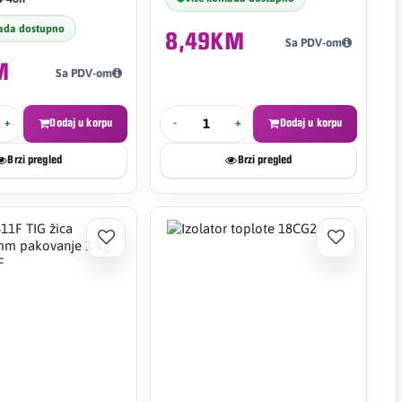
ada dostupno
8,49KM
Sa PDV-om
M
Sa PDV-om
+
Dodaj u korpu
-
+
Dodaj u korpu
Brzi pregled
Brzi pregled