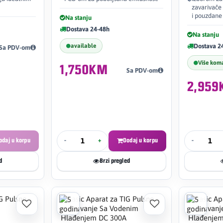
zavarivače 
i pouzdane
Na stanju
Dostava 24-48h
Na stanju
available
Dostava 2
Sa PDV-om
Više kom
1,750KM
Sa PDV-om
2,95
odaj u korpu
-
+
Dodaj u korpu
-
d
Brzi pregled