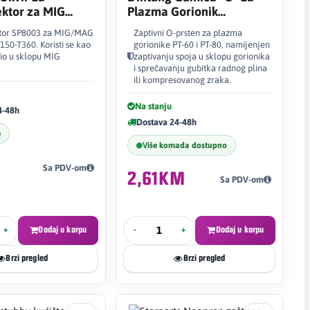
ktor za MIG
Plazma Gorionik
 T150-T360
51620.60
tor SP8003 za MIG/MAG
Zaptivni O-prsten za plazma
150-T360. Koristi se kao
gorionike PT-60 i PT-80, namijenjen
dio u sklopu MIG
zaptivanju spoja u sklopu gorionika
i sprečavanju gubitka radnog plina
ili kompresovanog zraka.
Na stanju
4-48h
Dostava 24-48h
e
Više komada dostupno
Sa PDV-om
2,61KM
Sa PDV-om
+
Dodaj u korpu
-
+
Dodaj u korpu
Brzi pregled
Brzi pregled