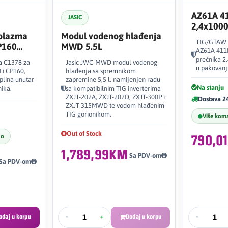
AZ61A 41
JASIC
2,4x100
 plazma
Modul vodenog hlađenja
kg AZ61
TIG/GTAW d
P160
MWD 5.5L
AZ61A 411
prečnika 2
na C1378 za
Jasic JWC-MWD modul vodenog
u pakovanj
 i CP160,
hlađenja sa spremnikom
plina unutar
zapremine 5,5 l, namijenjen radu
Na stanju
ika.
sa kompatibilnim TIG inverterima
ZXJT-202A, ZXJT-202D, ZXJT-300P i
Dostava 2
ZXJT-315MWD te vodom hlađenim
TIG gorionikom.
Više kom
Out of Stock
no
790,0
1,789,99KM
Sa PDV-om
Sa PDV-om
odaj u korpu
-
+
Dodaj u korpu
-