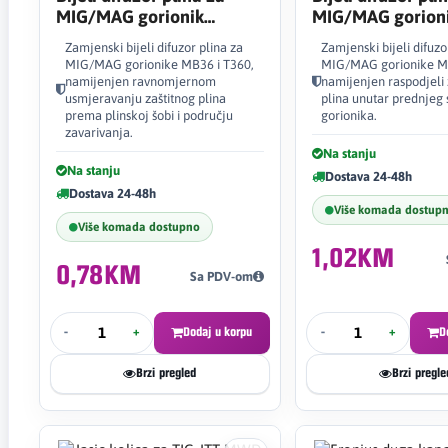
MIG/MAG gorionik
MIG/MAG gorion
MB36/T360 SP3658W
MB501/T501 SP
Zamjenski bijeli difuzor plina za
Zamjenski bijeli difuzo
MIG/MAG gorionike MB36 i T360,
MIG/MAG gorionike MB
namijenjen ravnomjernom
namijenjen raspodjeli 
usmjeravanju zaštitnog plina
plina unutar prednjeg 
prema plinskoj šobi i području
gorionika.
zavarivanja.
Na stanju
Na stanju
Dostava 24-48h
Dostava 24-48h
Više komada dostup
Više komada dostupno
1,02KM
0,78KM
Sa PDV-om
-
+
Dodaj u korpu
-
+
D
Brzi pregled
Brzi pregle