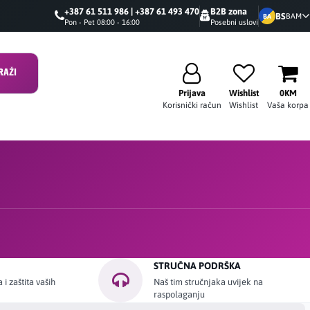
+387 61 511 986 | +387 61 493 470
B2B zona
BS
BAM
BA
Pon - Pet 08:00 - 16:00
Posebni uslovi
RAŽI
Prijava
Wishlist
0KM
Korisnički račun
Wishlist
Vaša korpa
STRUČNA PODRŠKA
i zaštita vaših
Naš tim stručnjaka uvijek na
raspolaganju