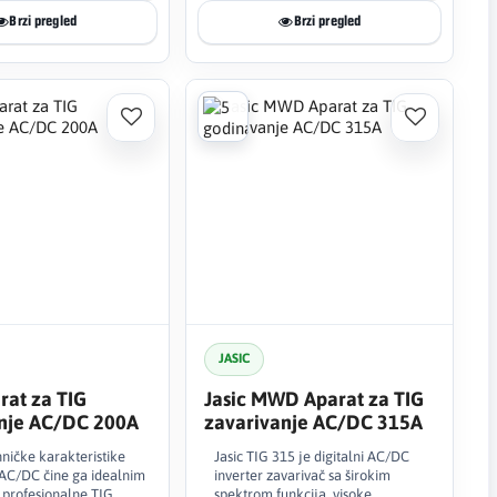
Brzi pregled
Brzi pregled
JASIC
rat za TIG
Jasic MWD Aparat za TIG
nje AC/DC 200A
zavarivanje AC/DC 315A
ničke karakteristike
Jasic TIG 315 je digitalni AC/DC
 AC/DC čine ga idealnim
inverter zavarivač sa širokim
 profesionalne TIG
spektrom funkcija, visoke