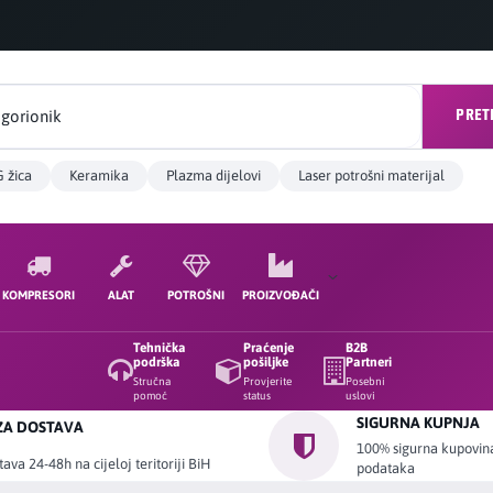
PRET
 žica
Keramika
Plazma dijelovi
Laser potrošni materijal
KOMPRESORI
ALAT
POTROŠNI
PROIZVOĐAČI
Tehnička
Praćenje
B2B
podrška
pošiljke
Partneri
Stručna
Provjerite
Posebni
pomoć
status
uslovi
SIGURNA KUPNJA
ZA DOSTAVA
100% sigurna kupovina 
ava 24-48h na cijeloj teritoriji BiH
podataka