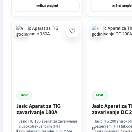
Brzi pregled
Brzi pregle
JASIC
JASIC
Jasic Aparat za TIG
Jasic Aparat za T
zavarivanje 180A
zavarivanje DC 
Jasic TIG 180 aparat za zavarivanje
Jasic TIG 200 s visoko
s visokofrekventnim (HF)
paljenjem (HF) takođ
pokretanjem također nudi MMA
funkcionalnost, čineći