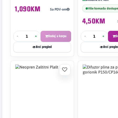
1,090KM
Više komada dostup
Sa PDV-om
4,50KM
-
+
Dodaj u korpu
-
+
D
Brzi pregled
Brzi pregle