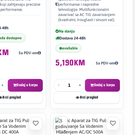
koji zahtjevaju precizne
performanse i napredne
 performanse.
tehnologije. Multifunkcionalni
zavarivač sa AC TIG zavarivanjem
(kvadratni, trouglasti i sinusni val).
4-48h
Na stanju
ada dostupno
Dostava 24-48h
available
9KM
Sa PDV-om
5,190KM
Sa PDV-om
+
Dodaj u korpu
-
+
Dodaj u korpu
Brzi pregled
Brzi pregled