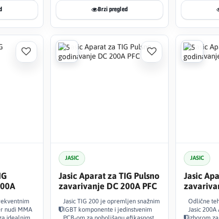
d
Brzi pregled
JASIC
JASIC
IG
Jasic Aparat za TIG Pulsno
Jasic Apa
200A
zavarivanje DC 200A PFC
zavariva
frekventnim
Jasic TIG 200 je opremljen snažnim
Odlične teh
er nudi MMA
IGBT komponente i jedinstvenim
Jasic 200A
 ga idealnim
PCB-om za poboljšanu efikasnost.
izborom za