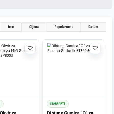
Ime
Cijena
Popularnost
Datum
S
STARPARTS
 Okvir za
Dihtung Gumica "O" za