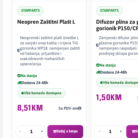
STARPARTS
STARPARTS
Neopren Zaštitni Plašt L
Difuzor plina za
gorionik P150/C
C1378
Neoprenski zaštitni plašt izvedbe L
Zamjenski difuzor pli
za vanjski snop kabla i crijeva TIG
plazma gorionike P150
gorionika WP18, namijenjen zaštiti
namijenjen raspodjeli 
od habanja, prljavštine i
prednjeg sklopa gorion
svakodnevnih mehaničkih
opterećenja.
Na stanju
Dostava 24-48h
Na stanju
Dostava 24-48h
Više komada dostup
Više komada dostupno
1,50KM
8,51KM
Sa PDV-om
-
+
Dodaj u korpu
-
+
D