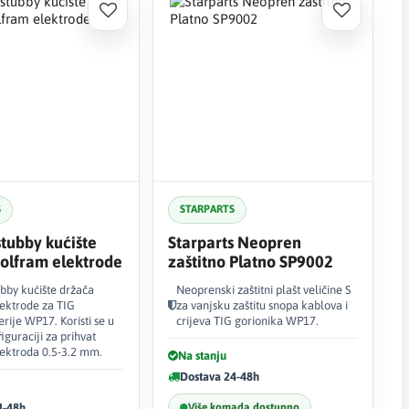
S
STARPARTS
tubby kućište
Starparts Neopren
olfram elektrode
zaštitno Platno SP9002
bby kućište držača
Neoprenski zaštitni plašt veličine S
ektrode za TIG
za vanjsku zaštitu snopa kablova i
erije WP17. Koristi se u
crijeva TIG gorionika WP17.
iguraciji za prihvat
ektroda 0.5-3.2 mm.
Na stanju
Dostava 24-48h
4-48h
Više komada dostupno