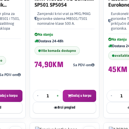
ik
SP501 SP5054
Eurokone
3858W
Gorionik
r plina za
Zamjenski krivi vrat za MIG/MAG
Eurokonek
SP8003
501 i T501,
gorionike sistema MB501/T501
gorionike T
zaštitnog
nominalne klase 500 A.
priključni 
sklopa
gorionika.
Na stanju
Na stanju
Dostava 24-48h
Dostava 2
Više komada dostupno
availabl
no
74,90KM
Sa PDV-om
45KM
Sa PDV-om
odaj u korpu
-
+
Dodaj u korpu
-
d
Brzi pregled