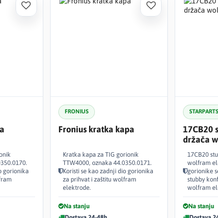
FRONIUS
STARPART
pa
Fronius kratka kapa
17CB20 s
držača w
onik
Kratka kapa za TIG gorionik
17CB20 stu
350.0170.
TTW4000, oznaka 44.0350.0171.
wolfram el
io gorionika
Koristi se kao zadnji dio gorionika
gorionike s
lfram
za prihvat i zaštitu wolfram
stubby konf
elektrode.
wolfram el
Na stanju
Na stanju
Dostava 24-48h
Dostava 2