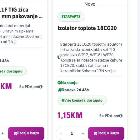
Novo
1F TIG žica
0 mm pakovanje 1
STARPARTS
A411F
odatni materijal
Izolator toplote 18CG20
F u ravnim šipkama
,4 mm i dužine 1000 mm,
u od 1 kg.
Starparts 18CG20 toplotni izolator i
brtva za skraćeni stubby set TIG
gorionika WP17, WP18 i WP26.
Koristi se sa nosačem stezne čahure
4-48h
17CB20, stubby čahurama i
keramičkim šobama 13N serije.
ada dostupno
Na stanju
1KM
Sa PDV-om
Dostava 24-48h
Više komada dostupno
1,15KM
Sa PDV-om
+
Dodaj u korpu
-
+
Dodaj u korpu