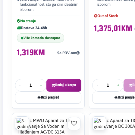
funkcionalnost, što ga čini idealnim
izborom.
izborom.
Out of Stock
Na stanju
1,375,01KM
Dostava 24-48h
Više komada dostupno
1,319KM
Sa PDV-om
-
+
Dodaj u korpu
-
+
D
Brzi pregled
Brzi pregle