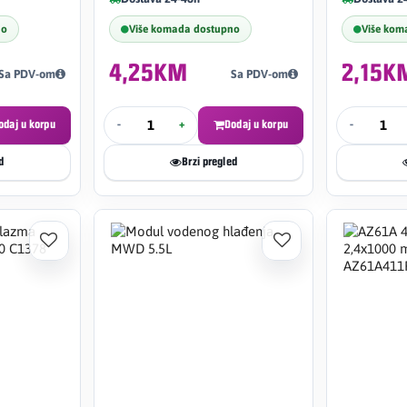
no
Više komada dostupno
Više kom
4,25KM
2,15K
Sa PDV-om
Sa PDV-om
odaj u korpu
-
+
Dodaj u korpu
-
d
Brzi pregled