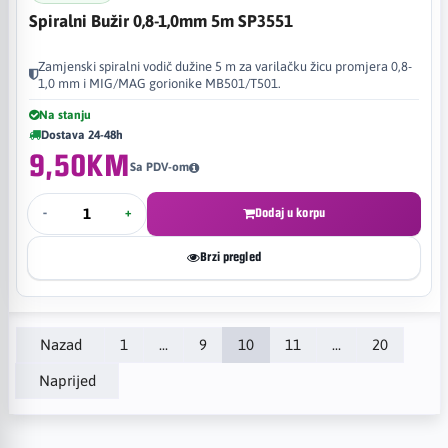
Spiralni Bužir 0,8-1,0mm 5m SP3551
Zamjenski spiralni vodič dužine 5 m za varilačku žicu promjera 0,8-
1,0 mm i MIG/MAG gorionike MB501/T501.
Na stanju
Dostava 24-48h
9,50KM
Sa PDV-om
-
+
Dodaj u korpu
Brzi pregled
Nazad
1
...
9
10
11
...
20
Naprijed