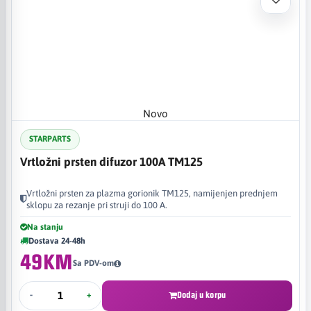
Novo
STARPARTS
Vrtložni prsten difuzor 100A TM125
Vrtložni prsten za plazma gorionik TM125, namijenjen prednjem
sklopu za rezanje pri struji do 100 A.
Na stanju
Dostava 24-48h
49KM
Sa PDV-om
-
+
Dodaj u korpu