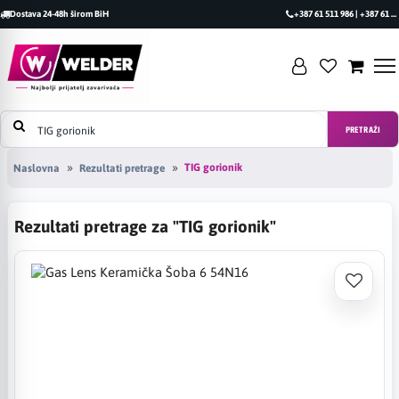
Dostava 24-48h širom BiH
+387 61 511 986 | +387 61 493 470
PRETRAŽI
TIG gorionik
Naslovna
Rezultati pretrage
Rezultati pretrage za "TIG gorionik"