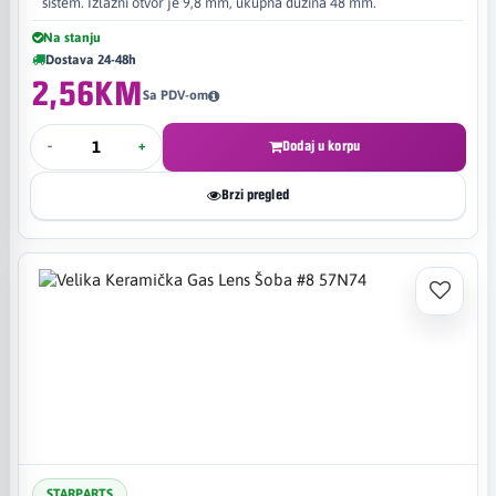
sistem. Izlazni otvor je 9,8 mm, ukupna dužina 48 mm.
Na stanju
Dostava 24-48h
2,56KM
Sa PDV-om
-
+
Dodaj u korpu
Brzi pregled
STARPARTS