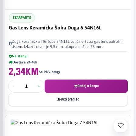
STARPARTS
Gas Lens Keramička Šoba Duga 6 54N16L
Duga keramička TIG šoba 54N16L veličine 6L za gas lens potrošni
sistem. Izlazni otvor je 9,5 mm, ukupna dužina 76 mm.
Na stanju
Dostava 24-48h
2,34KM
Sa PDV-om
-
+
Dodaj u korpu
Brzi pregled