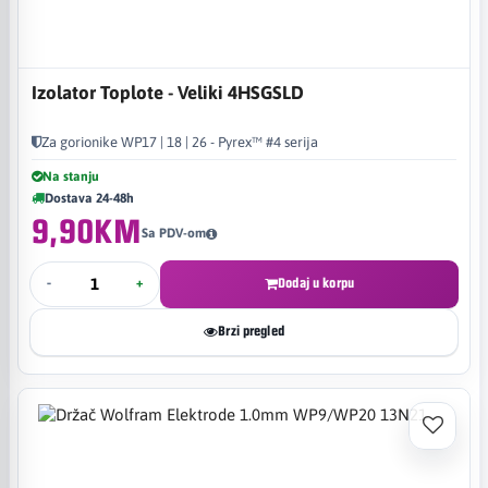
Izolator Toplote - Veliki 4HSGSLD
Za gorionike WP17 | 18 | 26 - Pyrex™ #4 serija
Na stanju
Dostava 24-48h
9,90KM
Sa PDV-om
-
+
Dodaj u korpu
Brzi pregled