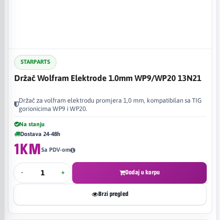
STARPARTS
Držač Wolfram Elektrode 1.0mm WP9/WP20 13N21
Držač za volfram elektrodu promjera 1,0 mm, kompatibilan sa TIG
gorionicima WP9 i WP20.
Na stanju
Dostava 24-48h
1KM
Sa PDV-om
-
+
Dodaj u korpu
Brzi pregled