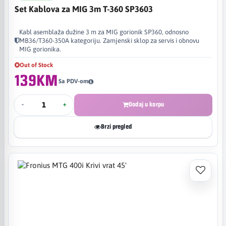
Set Kablova za MIG 3m T-360 SP3603
Kabl asemblaža dužine 3 m za MIG gorionik SP360, odnosno
MB36/T360-350A kategoriju. Zamjenski sklop za servis i obnovu
MIG gorionika.
Out of Stock
139KM
Sa PDV-om
-
+
Dodaj u korpu
Brzi pregled