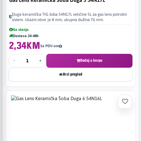
Duga keramička TIG šoba 54N17L veličine 5L za gas lens potrošni
sistem. Izlazni otvor je 8 mm, ukupna dužina 76 mm.
Na stanju
Dostava 24-48h
2,34KM
Sa PDV-om
-
+
Dodaj u korpu
Brzi pregled