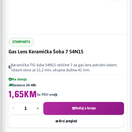
STARPARTS
Gas Lens Keramička Šoba 7 54N15
Keramička TIG šoba 54N15 veličine 7 za gas lens potrošni sistem.
Izlazni otvor je 11,2 mm, ukupna dužina 42 mm.
Na stanju
Dostava 24-48h
1,65KM
Sa PDV-om
-
+
Dodaj u korpu
Brzi pregled