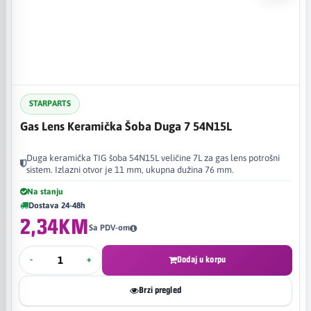
STARPARTS
Gas Lens Keramička Šoba Duga 7 54N15L
Duga keramička TIG šoba 54N15L veličine 7L za gas lens potrošni
sistem. Izlazni otvor je 11 mm, ukupna dužina 76 mm.
Na stanju
Dostava 24-48h
2,34KM
Sa PDV-om
-
+
Dodaj u korpu
Brzi pregled