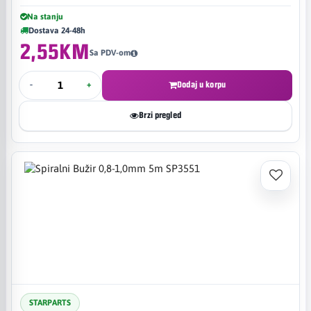
Na stanju
Dostava 24-48h
2,55KM
Sa PDV-om
-
+
Dodaj u korpu
Brzi pregled
STARPARTS