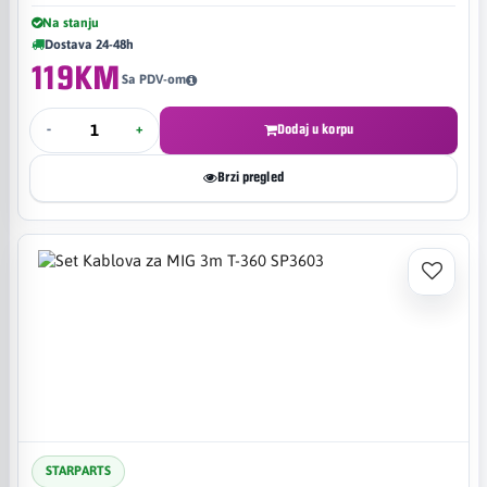
Na stanju
Dostava 24-48h
119KM
Sa PDV-om
-
+
Dodaj u korpu
Brzi pregled
STARPARTS