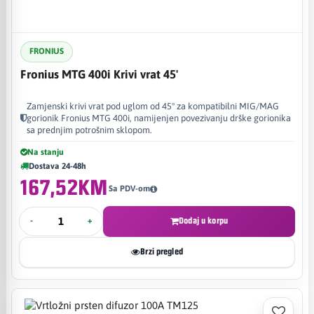
FRONIUS
Fronius MTG 400i Krivi vrat 45'
Zamjenski krivi vrat pod uglom od 45° za kompatibilni MIG/MAG
gorionik Fronius MTG 400i, namijenjen povezivanju drške gorionika
sa prednjim potrošnim sklopom.
Na stanju
Dostava 24-48h
167,52KM
Sa PDV-om
-
+
Dodaj u korpu
Brzi pregled