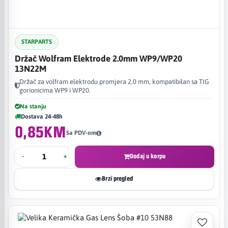
STARPARTS
Držač Wolfram Elektrode 2.0mm WP9/WP20
13N22M
Držač za volfram elektrodu promjera 2,0 mm, kompatibilan sa TIG
gorionicima WP9 i WP20.
Na stanju
Dostava 24-48h
0,85KM
Sa PDV-om
-
+
Dodaj u korpu
Brzi pregled