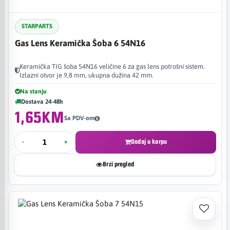
STARPARTS
Gas Lens Keramička Šoba 6 54N16
Keramička TIG šoba 54N16 veličine 6 za gas lens potrošni sistem.
Izlazni otvor je 9,8 mm, ukupna dužina 42 mm.
Na stanju
Dostava 24-48h
1,65KM
Sa PDV-om
-
+
Dodaj u korpu
Brzi pregled