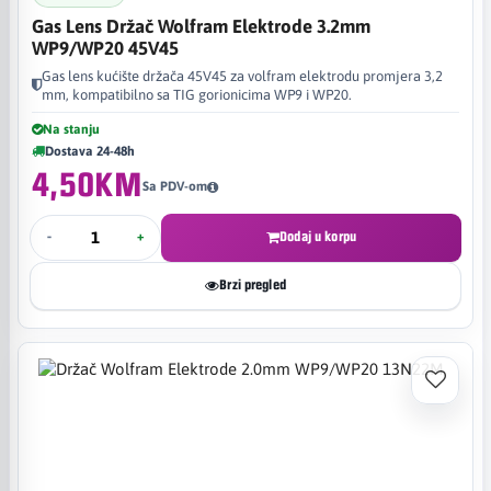
Gas Lens Držač Wolfram Elektrode 3.2mm
WP9/WP20 45V45
Gas lens kućište držača 45V45 za volfram elektrodu promjera 3,2
mm, kompatibilno sa TIG gorionicima WP9 i WP20.
Na stanju
Dostava 24-48h
4,50KM
Sa PDV-om
-
+
Dodaj u korpu
Brzi pregled