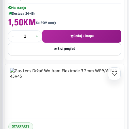
Na stanju
Dostava 24-48h
1,50KM
Sa PDV-om
-
+
Dodaj u korpu
Brzi pregled
STARPARTS