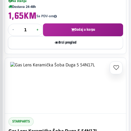
Na stanju
Dostava 24-48h
1,65KM
Sa PDV-om
-
+
Dodaj u korpu
Brzi pregled
STARPARTS
Gas Lens Keramička Šoba Duga 5 54N17L