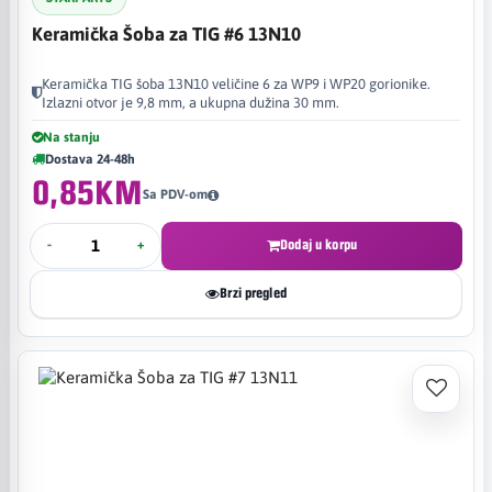
Keramička Šoba za TIG #6 13N10
Keramička TIG šoba 13N10 veličine 6 za WP9 i WP20 gorionike.
Izlazni otvor je 9,8 mm, a ukupna dužina 30 mm.
Na stanju
Dostava 24-48h
0,85KM
Sa PDV-om
-
+
Dodaj u korpu
Brzi pregled