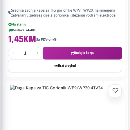
Srednja zadnja kapa za TIG gorionike WP9 i WP20, namijenjena
zatvaranju zadnjeg dijela gorionika i stezanju volfram elektrode.
Na stanju
Dostava 24-48h
1,45KM
Sa PDV-om
-
+
Dodaj u korpu
Brzi pregled