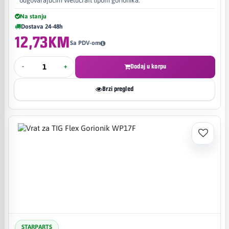
odgovarajućim Weldcraft tipom gorionika.
Na stanju
Dostava 24-48h
12,73KM
Sa PDV-om
-
+
Dodaj u korpu
Brzi pregled
STARPARTS