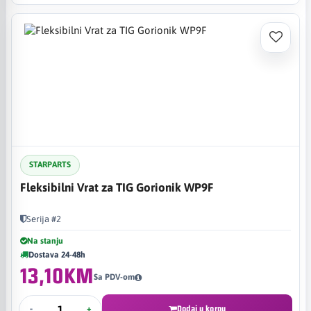
STARPARTS
Fleksibilni Vrat za TIG Gorionik WP9F
Serija #2
Na stanju
Dostava 24-48h
13,10KM
Sa PDV-om
-
+
Dodaj u korpu