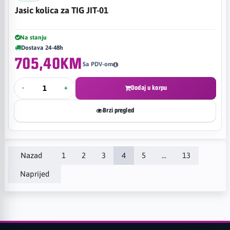
Jasic kolica za TIG JIT-01
Na stanju
Dostava 24-48h
705,40KM
Sa PDV-om
-
+
Dodaj u korpu
Brzi pregled
Nazad
1
2
3
4
5
...
13
Naprijed