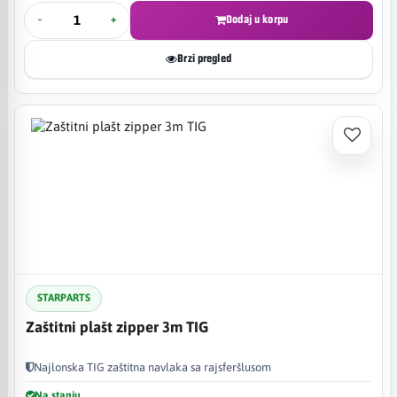
-
+
Dodaj u korpu
Brzi pregled
STARPARTS
Zaštitni plašt zipper 3m TIG
Najlonska TIG zaštitna navlaka sa rajsferšlusom
Na stanju