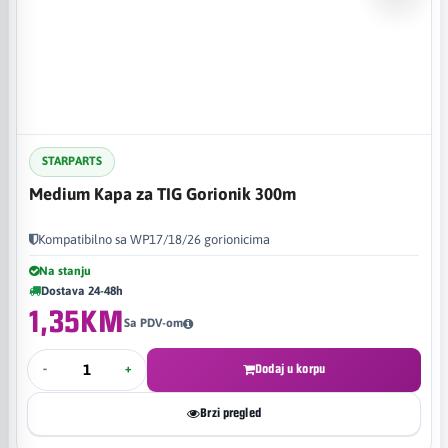
STARPARTS
Medium Kapa za TIG Gorionik 300m
Kompatibilno sa WP17/18/26 gorionicima
Na stanju
Dostava 24-48h
1,35KM
Sa PDV-om
-
+
Dodaj u korpu
Brzi pregled