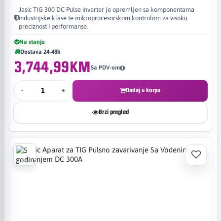
Jasic TIG 300 DC Pulse inverter je opremljen sa komponentama
industrijske klase te mikroprocesorskom kontrolom za visoku
preciznost i performanse.
Na stanju
Dostava 24-48h
3,744,99KM
Sa PDV-om
-
+
Dodaj u korpu
Brzi pregled