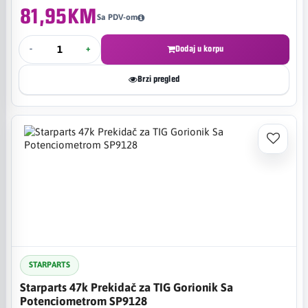
81,95KM
Sa PDV-om
-
+
Dodaj u korpu
Brzi pregled
STARPARTS
Starparts 47k Prekidač za TIG Gorionik Sa
Potenciometrom SP9128