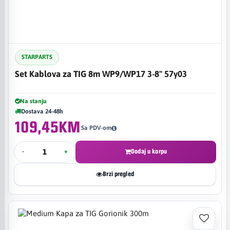
STARPARTS
Set Kablova za TIG 8m WP9/WP17 3-8" 57y03
Na stanju
Dostava 24-48h
109,45KM
Sa PDV-om
-
+
Dodaj u korpu
Brzi pregled