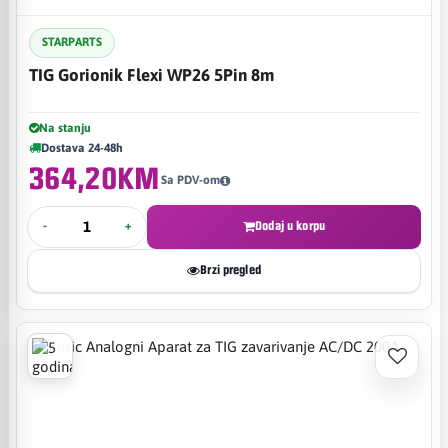
STARPARTS
TIG Gorionik Flexi WP26 5Pin 8m
Na stanju
Dostava 24-48h
364,20KM
Sa PDV-om
-
+
Dodaj u korpu
Brzi pregled