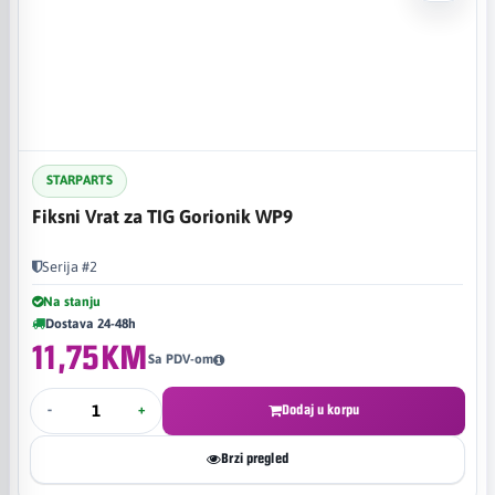
STARPARTS
Fiksni Vrat za TIG Gorionik WP9
Serija #2
Na stanju
Dostava 24-48h
11,75KM
Sa PDV-om
-
+
Dodaj u korpu
Brzi pregled