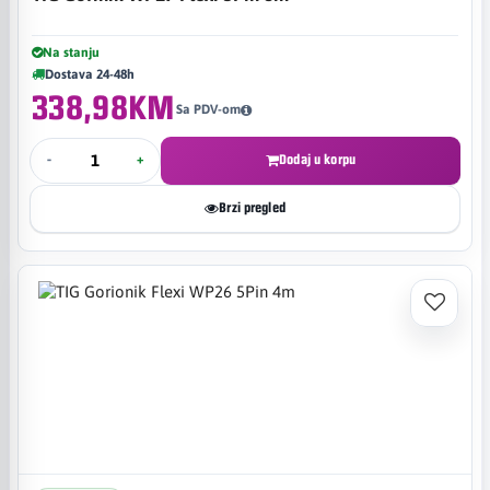
Na stanju
Dostava 24-48h
338,98KM
Sa PDV-om
-
+
Dodaj u korpu
Brzi pregled