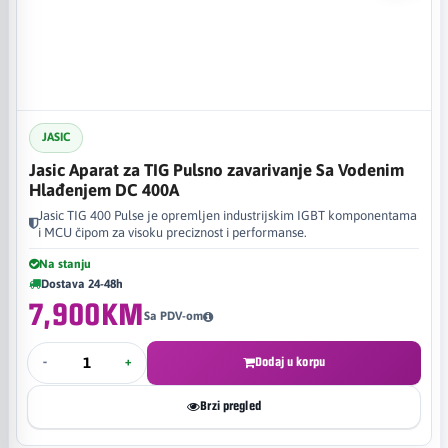
JASIC
Jasic Aparat za TIG Pulsno zavarivanje Sa Vodenim
Hlađenjem DC 400A
Jasic TIG 400 Pulse je opremljen industrijskim IGBT komponentama
i MCU čipom za visoku preciznost i performanse.
Na stanju
Dostava 24-48h
7,900KM
Sa PDV-om
-
+
Dodaj u korpu
Brzi pregled