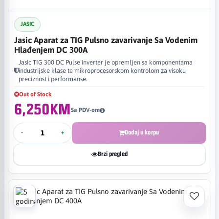
JASIC
Jasic Aparat za TIG Pulsno zavarivanje Sa Vodenim
Hlađenjem DC 300A
Jasic TIG 300 DC Pulse inverter je opremljen sa komponentama
industrijske klase te mikroprocesorskom kontrolom za visoku
preciznost i performanse.
Out of Stock
6,250KM
Sa PDV-om
-
+
Dodaj u korpu
Brzi pregled