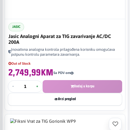
JASIC
Jasic Analogni Aparat za TIG zavarivanje AC/DC
200A
Inovativna analogna kontrola prilagođena korisniku omogućava
potpunu kontrolu parametara zavarivanja.
Out of Stock
2,749,99KM
Sa PDV-om
-
+
Dodaj u korpu
Brzi pregled