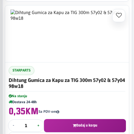
STARPARTS
Dihtung Gumica za Kapu za TIG 300m 57y02 & 57y04
98w18
Na stanju
Dostava 24-48h
0,35KM
Sa PDV-om
-
+
Dodaj u korpu