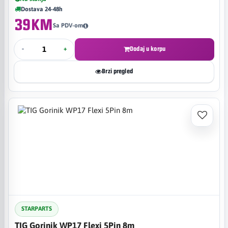
Dostava 24-48h
39KM
Sa PDV-om
-
+
Dodaj u korpu
Brzi pregled
STARPARTS
TIG Gorinik WP17 Flexi 5Pin 8m