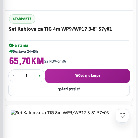
STARPARTS
Set Kablova za TIG 4m WP9/WP17 3-8" 57y01
Na stanju
Dostava 24-48h
65,70KM
Sa PDV-om
-
+
Dodaj u korpu
Brzi pregled