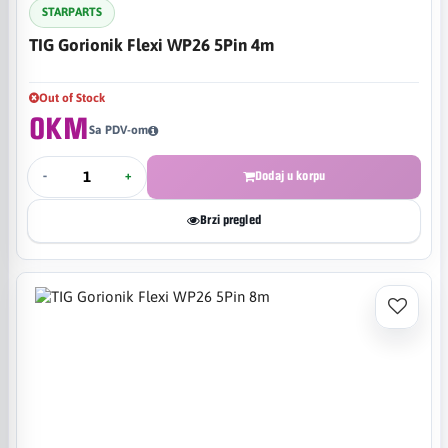
STARPARTS
TIG Gorionik Flexi WP26 5Pin 4m
Out of Stock
0KM
Sa PDV-om
-
+
Dodaj u korpu
Brzi pregled