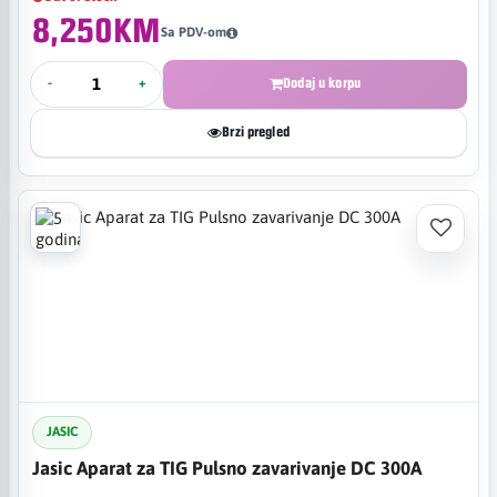
8,250KM
Sa PDV-om
-
+
Dodaj u korpu
Brzi pregled
JASIC
Jasic Aparat za TIG Pulsno zavarivanje DC 300A