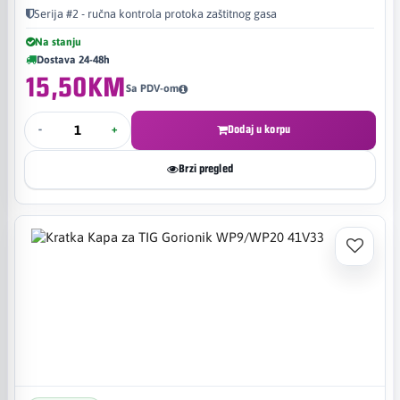
Serija #2 - ručna kontrola protoka zaštitnog gasa
Na stanju
Dostava 24-48h
15,50KM
Sa PDV-om
-
+
Dodaj u korpu
Brzi pregled