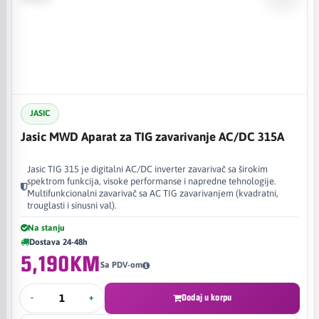
JASIC
Jasic MWD Aparat za TIG zavarivanje AC/DC 315A
Jasic TIG 315 je digitalni AC/DC inverter zavarivač sa širokim
spektrom funkcija, visoke performanse i napredne tehnologije.
Multifunkcionalni zavarivač sa AC TIG zavarivanjem (kvadratni,
trouglasti i sinusni val).
Na stanju
Dostava 24-48h
5,190KM
Sa PDV-om
-
+
Dodaj u korpu