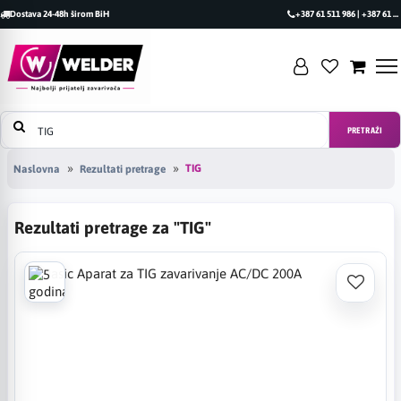
Dostava 24-48h širom BiH
+387 61 511 986 | +387 61 493 470
PRETRAŽI
TIG
Naslovna
Rezultati pretrage
Rezultati pretrage za "TIG"