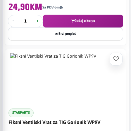
24,90KM
Sa PDV-om
-
+
Dodaj u korpu
Brzi pregled
STARPARTS
Fiksni Ventilski Vrat za TIG Gorionik WP9V