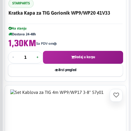
STARPARTS
Kratka Kapa za TIG Gorionik WP9/WP20 41V33
Na stanju
Dostava 24-48h
1,30KM
Sa PDV-om
-
+
Dodaj u korpu
Brzi pregled