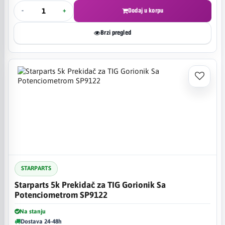
-
+
Dodaj u korpu
Brzi pregled
STARPARTS
Starparts 5k Prekidač za TIG Gorionik Sa
Potenciometrom SP9122
Na stanju
Dostava 24-48h