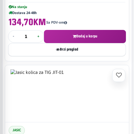
Na stanju
Dostava 24-48h
134,70KM
Sa PDV-om
-
+
Dodaj u korpu
Brzi pregled
JASIC