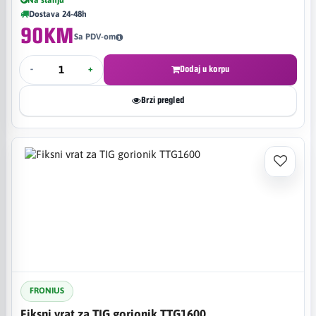
Dostava 24-48h
90KM
Sa PDV-om
-
+
Dodaj u korpu
Brzi pregled
FRONIUS
Fiksni vrat za TIG gorionik TTG1600