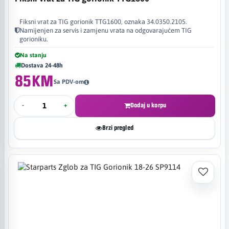
Fiksni vrat za TIG gorionik TTG1600, oznaka 34.0350.2105.
Namijenjen za servis i zamjenu vrata na odgovarajućem TIG
gorioniku.
Na stanju
Dostava 24-48h
85KM
Sa PDV-om
-
+
Dodaj u korpu
Brzi pregled