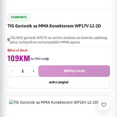
STARPARTS
TIG Gorionik sa MMA Konektorom WP17V-12-2D
TIG/WIG gorionik WP17V sa ručnim ventilom za kontrolu zaštitnog
plina i priključkom za kompatibilni MMA aparat.
Out of Stock
109KM
Sa PDV-om
-
+
Dodaj u korpu
Brzi pregled