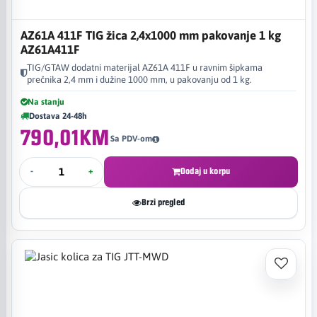
AZ61A 411F TIG žica 2,4x1000 mm pakovanje 1 kg
AZ61A411F
TIG/GTAW dodatni materijal AZ61A 411F u ravnim šipkama
prečnika 2,4 mm i dužine 1000 mm, u pakovanju od 1 kg.
Na stanju
Dostava 24-48h
790,01KM
Sa PDV-om
-
+
Dodaj u korpu
Brzi pregled