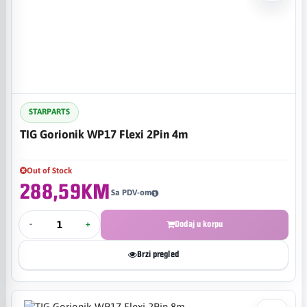
STARPARTS
TIG Gorionik WP17 Flexi 2Pin 4m
Out of Stock
288,59KM
Sa PDV-om
-
+
Dodaj u korpu
Brzi pregled