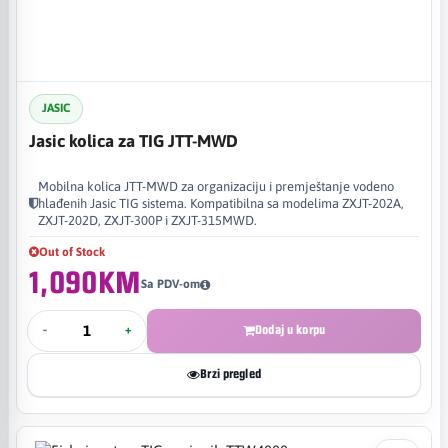
JASIC
Jasic kolica za TIG JTT-MWD
Mobilna kolica JTT-MWD za organizaciju i premještanje vodeno
hlađenih Jasic TIG sistema. Kompatibilna sa modelima ZXJT-202A,
ZXJT-202D, ZXJT-300P i ZXJT-315MWD.
Out of Stock
1,090KM
Sa PDV-om
-
+
Dodaj u korpu
Brzi pregled