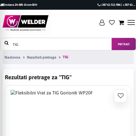
Dostava 24-48h širom BiH
+387 61 511 986 | +387 61 493 470
PRETRAŽI
TIG
Naslovna
Rezultati pretrage
Rezultati pretrage za "TIG"