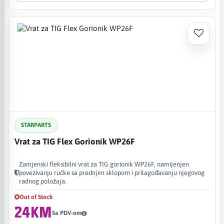
STARPARTS
Vrat za TIG Flex Gorionik WP26F
Zamjenski fleksibilni vrat za TIG gorionik WP26F, namijenjen
povezivanju ručke sa prednjim sklopom i prilagođavanju njegovog
radnog položaja.
Out of Stock
24KM
Sa PDV-om