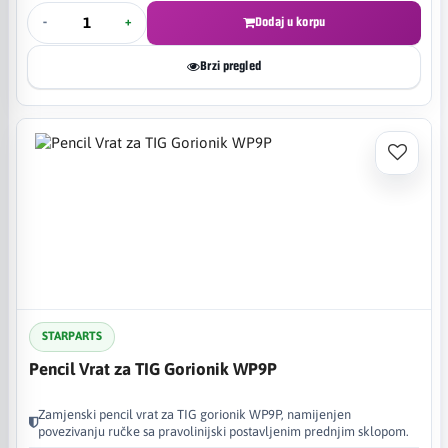
-
+
Dodaj u korpu
Brzi pregled
STARPARTS
Pencil Vrat za TIG Gorionik WP9P
Zamjenski pencil vrat za TIG gorionik WP9P, namijenjen
povezivanju ručke sa pravolinijski postavljenim prednjim sklopom.