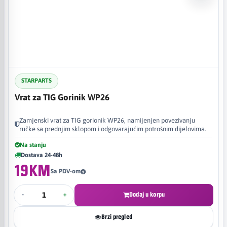
STARPARTS
Vrat za TIG Gorinik WP26
Zamjenski vrat za TIG gorionik WP26, namijenjen povezivanju
ručke sa prednjim sklopom i odgovarajućim potrošnim dijelovima.
Na stanju
Dostava 24-48h
19KM
Sa PDV-om
-
+
Dodaj u korpu
Brzi pregled