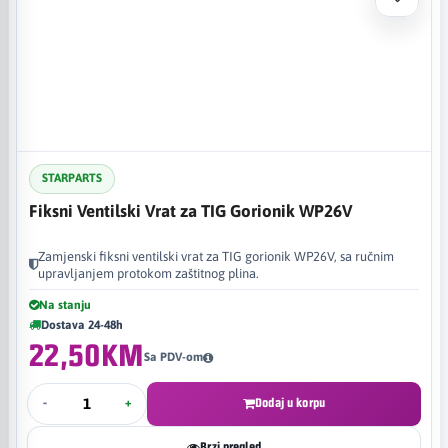
STARPARTS
Fiksni Ventilski Vrat za TIG Gorionik WP26V
Zamjenski fiksni ventilski vrat za TIG gorionik WP26V, sa ručnim
upravljanjem protokom zaštitnog plina.
Na stanju
Dostava 24-48h
22,50KM
Sa PDV-om
-
+
Dodaj u korpu
Brzi pregled