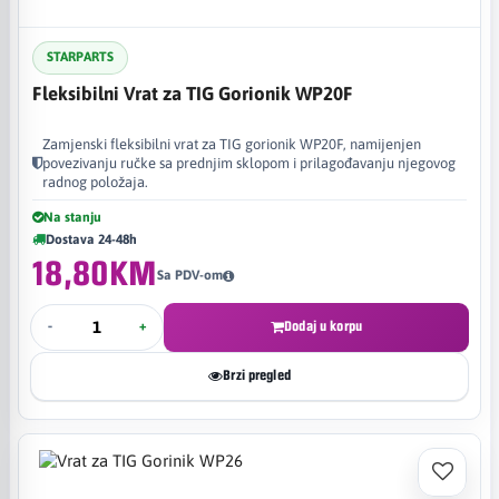
STARPARTS
Fleksibilni Vrat za TIG Gorionik WP20F
Zamjenski fleksibilni vrat za TIG gorionik WP20F, namijenjen
povezivanju ručke sa prednjim sklopom i prilagođavanju njegovog
radnog položaja.
Na stanju
Dostava 24-48h
18,80KM
Sa PDV-om
-
+
Dodaj u korpu
Brzi pregled