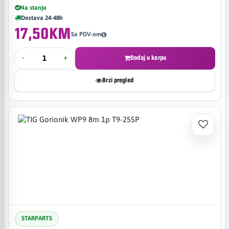
Na stanju
Dostava 24-48h
17,50KM
Sa PDV-om
-
+
Dodaj u korpu
Brzi pregled
STARPARTS