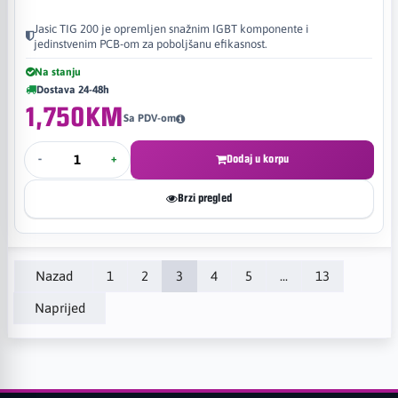
Jasic TIG 200 je opremljen snažnim IGBT komponente i
jedinstvenim PCB-om za poboljšanu efikasnost.
Na stanju
Dostava 24-48h
1,750KM
Sa PDV-om
-
+
Dodaj u korpu
Brzi pregled
Nazad
1
2
3
4
5
...
13
Naprijed