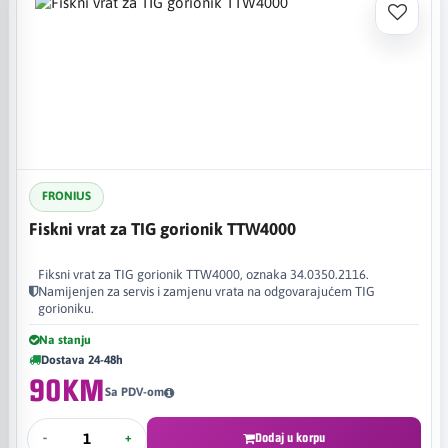
FRONIUS
Fiskni vrat za TIG gorionik TTW4000
Fiksni vrat za TIG gorionik TTW4000, oznaka 34.0350.2116.
Namijenjen za servis i zamjenu vrata na odgovarajućem TIG
gorioniku.
Na stanju
Dostava 24-48h
90KM
Sa PDV-om
-
+
Dodaj u korpu