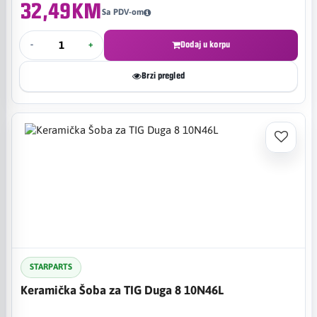
32,49KM
Sa PDV-om
-
+
Dodaj u korpu
Brzi pregled
STARPARTS
Keramička Šoba za TIG Duga 8 10N46L