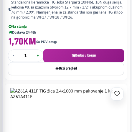
Standardna keramička TIG šoba Starparts 10N46L, 10N duga serija,
veličina #8, sa izlaznim otvorom 12,7 mm / 1/2" i ukupnom dužinom
76 mm / 2.99". Namijenjena je za standardni non gas lens TIG sklop
na gorionicima WP17 / WP18 / WP26.
Na stanju
Dostava 24-48h
1,70KM
Sa PDV-om
-
+
Dodaj u korpu
Brzi pregled