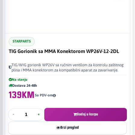
STARPARTS
TIG Gorionik sa MMA Konektorom WP26V-12-2DL
TIG/WIG gorionik WP26V sa ručnim ventilom za kontrolu zaštitnog
plina i MMA konektorom za kompatibilni aparat za zavarivanje.
Na stanju
Dostava 24-48h
139KM
Sa PDV-om
-
+
Dodaj u korpu
Brzi pregled