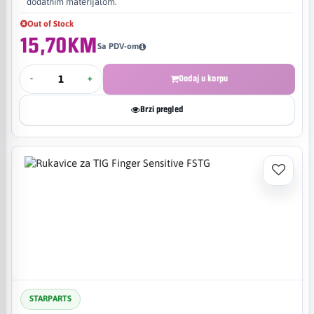
dodatnim materijalom.
Out of Stock
15,70KM
Sa PDV-om
-
+
Dodaj u korpu
Brzi pregled
STARPARTS