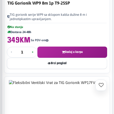
TIG Gorionik WP9 8m 1p T9-25SP
TIG gorionik serije WP9 sa sklopom kabla dužine 8 m i
jednotipkastim upravljanjem.
Na stanju
Dostava 24-48h
349KM
Sa PDV-om
-
+
Dodaj u korpu
Brzi pregled