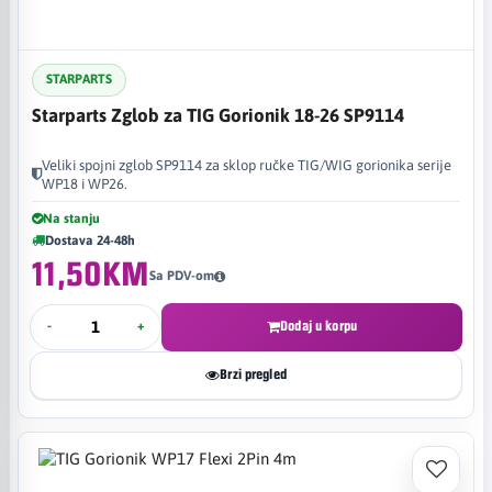
STARPARTS
Starparts Zglob za TIG Gorionik 18-26 SP9114
Veliki spojni zglob SP9114 za sklop ručke TIG/WIG gorionika serije
WP18 i WP26.
Na stanju
Dostava 24-48h
11,50KM
Sa PDV-om
-
+
Dodaj u korpu
Brzi pregled