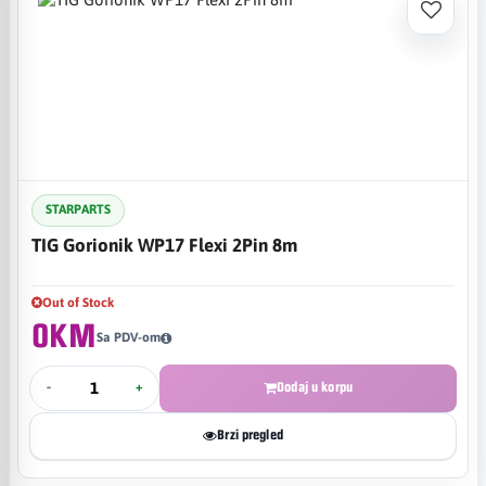
STARPARTS
TIG Gorionik WP17 Flexi 2Pin 8m
Out of Stock
0KM
Sa PDV-om
-
+
Dodaj u korpu
Brzi pregled