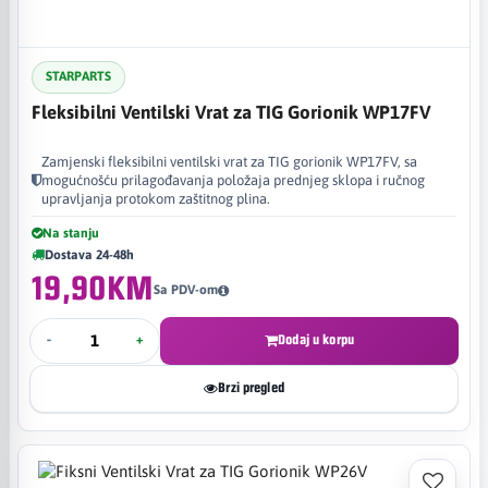
STARPARTS
Fleksibilni Ventilski Vrat za TIG Gorionik WP17FV
Zamjenski fleksibilni ventilski vrat za TIG gorionik WP17FV, sa
mogućnošću prilagođavanja položaja prednjeg sklopa i ručnog
upravljanja protokom zaštitnog plina.
Na stanju
Dostava 24-48h
19,90KM
Sa PDV-om
-
+
Dodaj u korpu
Brzi pregled