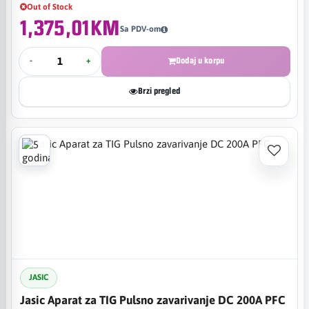
Out of Stock
1,375,01KM
Sa PDV-om
-
+
Dodaj u korpu
Brzi pregled
JASIC
Jasic Aparat za TIG Pulsno zavarivanje DC 200A PFC