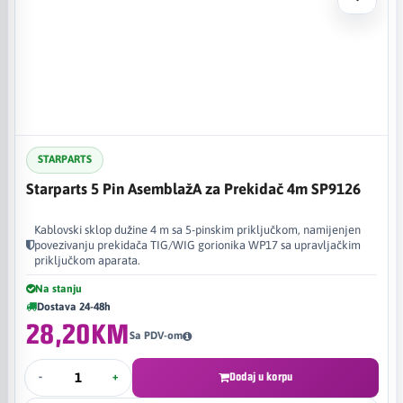
STARPARTS
Starparts 5 Pin AsemblažA za Prekidač 4m SP9126
Kablovski sklop dužine 4 m sa 5-pinskim priključkom, namijenjen
povezivanju prekidača TIG/WIG gorionika WP17 sa upravljačkim
priključkom aparata.
Na stanju
Dostava 24-48h
28,20KM
Sa PDV-om
-
+
Dodaj u korpu