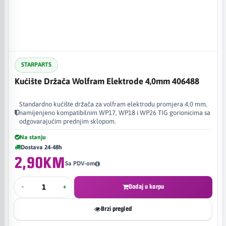
STARPARTS
Kućište Držača Wolfram Elektrode 4,0mm 406488
Standardno kućište držača za volfram elektrodu promjera 4,0 mm,
namijenjeno kompatibilnim WP17, WP18 i WP26 TIG gorionicima sa
odgovarajućim prednjim sklopom.
Na stanju
Dostava 24-48h
2,90KM
Sa PDV-om
-
+
Dodaj u korpu
Brzi pregled