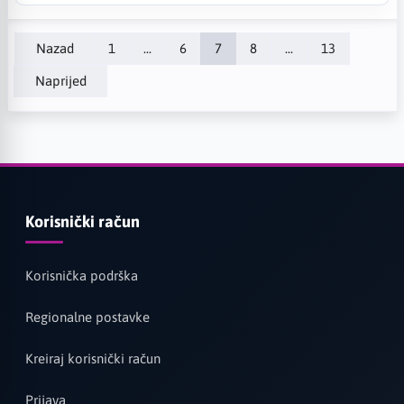
Nazad
1
...
6
7
8
...
13
Naprijed
Korisnički račun
Korisnička podrška
Regionalne postavke
Kreiraj korisnički račun
Prijava