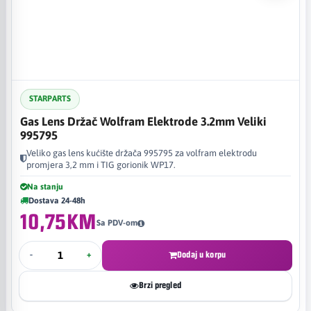
STARPARTS
Gas Lens Držač Wolfram Elektrode 3.2mm Veliki
995795
Veliko gas lens kućište držača 995795 za volfram elektrodu
promjera 3,2 mm i TIG gorionik WP17.
Na stanju
Dostava 24-48h
10,75KM
Sa PDV-om
-
+
Dodaj u korpu
Brzi pregled