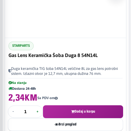
STARPARTS
Gas Lens Keramička Šoba Duga 8 54N14L
Duga keramička TIG šoba 54N14L veličine 8L za gas lens potrošni
sistem. Izlazni otvor je 12,7 mm, ukupna dužina 76 mm.
Na stanju
Dostava 24-48h
2,34KM
Sa PDV-om
-
+
Dodaj u korpu
Brzi pregled