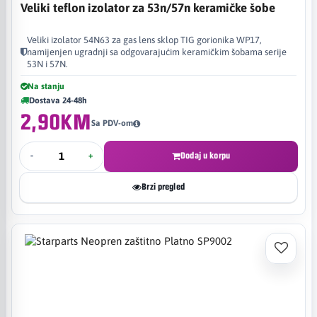
Veliki teflon izolator za 53n/57n keramičke šobe
Veliki izolator 54N63 za gas lens sklop TIG gorionika WP17,
namijenjen ugradnji sa odgovarajućim keramičkim šobama serije
53N i 57N.
Na stanju
Dostava 24-48h
2,90KM
Sa PDV-om
-
+
Dodaj u korpu
Brzi pregled