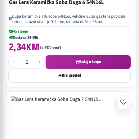
Gas Lens Keramička Šoba Duga 6 54N16L
Duga keramička TIG šoba 54N16L veličine 6L za gas lens potrošni
sistem. Izlazni otvor je 9,5 mm, ukupna dužina 76 mm.
Na stanju
Dostava 24-48h
2,34KM
Sa PDV-om
-
+
Dodaj u korpu
Brzi pregled