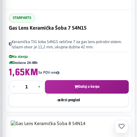
STARPARTS
Gas Lens Keramička Šoba 7 54N15
Keramička TIG šoba 54N15 veličine 7 za gas lens potrošni sistem.
Izlazni otvor je 11,2 mm, ukupna dužina 42 mm.
Na stanju
Dostava 24-48h
1,65KM
Sa PDV-om
-
+
Dodaj u korpu
Brzi pregled