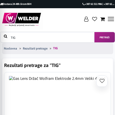
Dostava 24-48h širom BiH
+387 61 511 986 | +387 61 493 470
PRETRAŽI
TIG
Naslovna
Rezultati pretrage
Rezultati pretrage za "TIG"