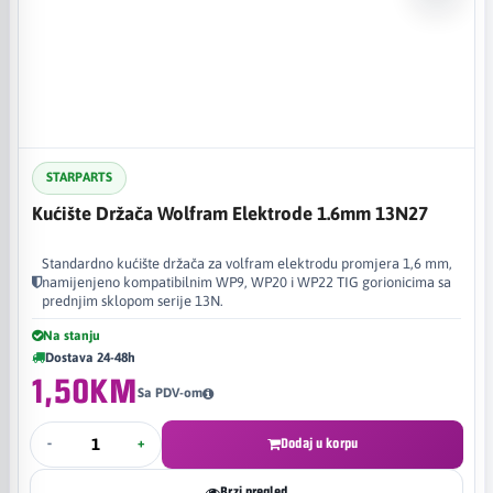
STARPARTS
Kućište Držača Wolfram Elektrode 1.6mm 13N27
Standardno kućište držača za volfram elektrodu promjera 1,6 mm,
namijenjeno kompatibilnim WP9, WP20 i WP22 TIG gorionicima sa
prednjim sklopom serije 13N.
Na stanju
Dostava 24-48h
1,50KM
Sa PDV-om
-
+
Dodaj u korpu
Brzi pregled