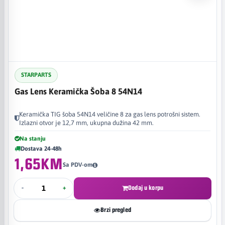
STARPARTS
Gas Lens Keramička Šoba 8 54N14
Keramička TIG šoba 54N14 veličine 8 za gas lens potrošni sistem.
Izlazni otvor je 12,7 mm, ukupna dužina 42 mm.
Na stanju
Dostava 24-48h
1,65KM
Sa PDV-om
-
+
Dodaj u korpu
Brzi pregled