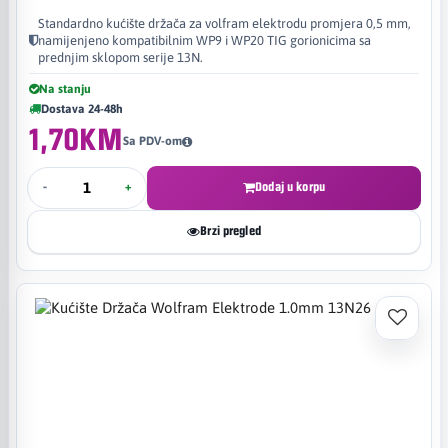
Standardno kućište držača za volfram elektrodu promjera 0,5 mm,
namijenjeno kompatibilnim WP9 i WP20 TIG gorionicima sa
prednjim sklopom serije 13N.
Na stanju
Dostava 24-48h
1,70KM
Sa PDV-om
-
+
Dodaj u korpu
Brzi pregled