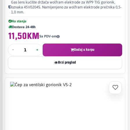
Gas lens kućište držača wolfram elektrode za WP9 TIG gorionik,
oznaka 45V0204S. Namijenjeno za wolfram elektrode prečnika 0,5-
1,0 mm.
Na stanju
Dostava 24-48h
11,50KM
Sa PDV-om
-
+
Dodaj u korpu
Brzi pregled