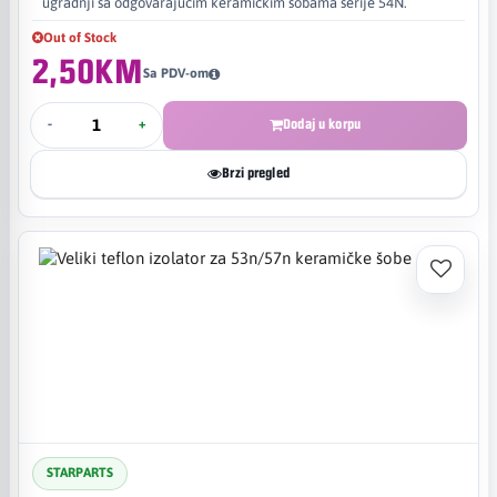
ugradnji sa odgovarajućim keramičkim šobama serije 54N.
Out of Stock
2,50KM
Sa PDV-om
-
+
Dodaj u korpu
Brzi pregled
STARPARTS