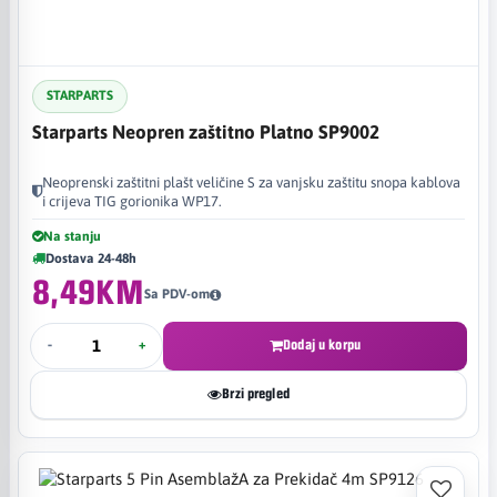
STARPARTS
Starparts Neopren zaštitno Platno SP9002
Neoprenski zaštitni plašt veličine S za vanjsku zaštitu snopa kablova
i crijeva TIG gorionika WP17.
Na stanju
Dostava 24-48h
8,49KM
Sa PDV-om
-
+
Dodaj u korpu
Brzi pregled