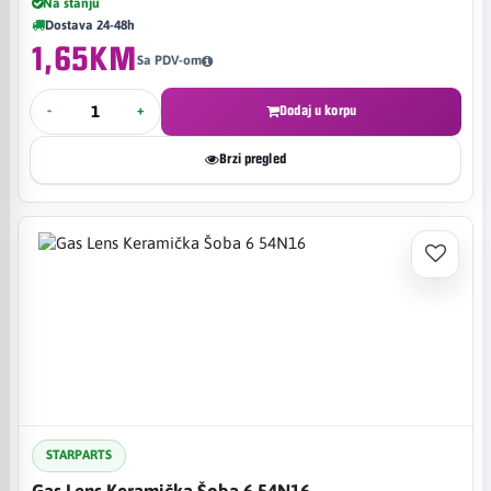
Na stanju
Dostava 24-48h
1,65KM
Sa PDV-om
-
+
Dodaj u korpu
Brzi pregled
STARPARTS
Gas Lens Keramička Šoba 6 54N16