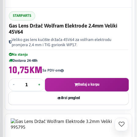
STARPARTS
Gas Lens Držač Wolfram Elektrode 2.4mm Veliki
45V64
Veliko gas lens kućište držača 45V64 za volfram elektrodu
promjera 2,4 mm i TIG gorionik WP17.
Na stanju
Dostava 24-48h
10,75KM
Sa PDV-om
-
+
Dodaj u korpu
Brzi pregled