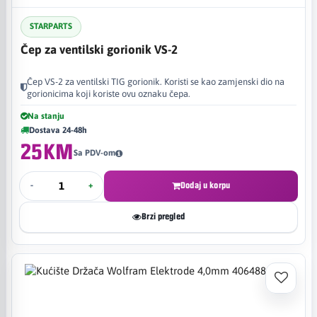
STARPARTS
Čep za ventilski gorionik VS-2
Čep VS-2 za ventilski TIG gorionik. Koristi se kao zamjenski dio na
gorionicima koji koriste ovu oznaku čepa.
Na stanju
Dostava 24-48h
25KM
Sa PDV-om
-
+
Dodaj u korpu
Brzi pregled