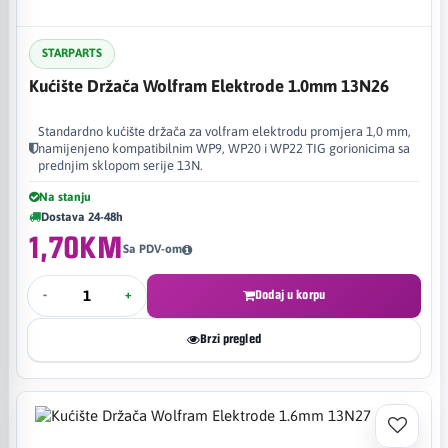
STARPARTS
Kućište Držača Wolfram Elektrode 1.0mm 13N26
Standardno kućište držača za volfram elektrodu promjera 1,0 mm,
namijenjeno kompatibilnim WP9, WP20 i WP22 TIG gorionicima sa
prednjim sklopom serije 13N.
Na stanju
Dostava 24-48h
1,70KM
Sa PDV-om
-
+
Dodaj u korpu
Brzi pregled