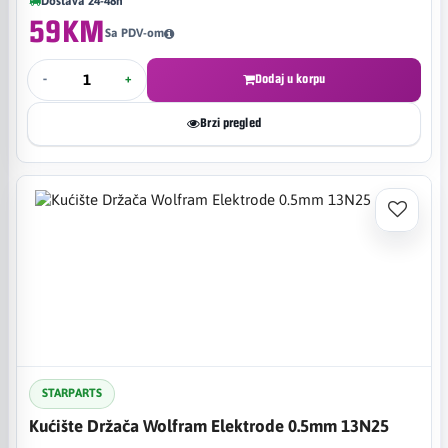
Dostava 24-48h
59KM
Sa PDV-om
-
+
Dodaj u korpu
Brzi pregled
STARPARTS
Kućište Držača Wolfram Elektrode 0.5mm 13N25