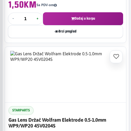
1,50KM
Sa PDV-om
-
+
Dodaj u korpu
Brzi pregled
STARPARTS
Gas Lens Držač Wolfram Elektrode 0.5-1.0mm
WP9/WP20 45V0204S