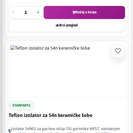
-
+
Dodaj u korpu
Brzi pregled
STARPARTS
Teflon izolator za 54n keramičke šobe
Izolator 54N01 za gas lens sklop TIG gorionika WP17, namijenjen