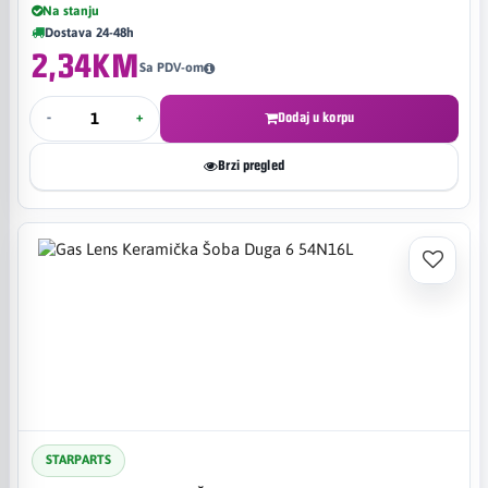
Na stanju
Dostava 24-48h
2,34KM
Sa PDV-om
-
+
Dodaj u korpu
Brzi pregled
STARPARTS