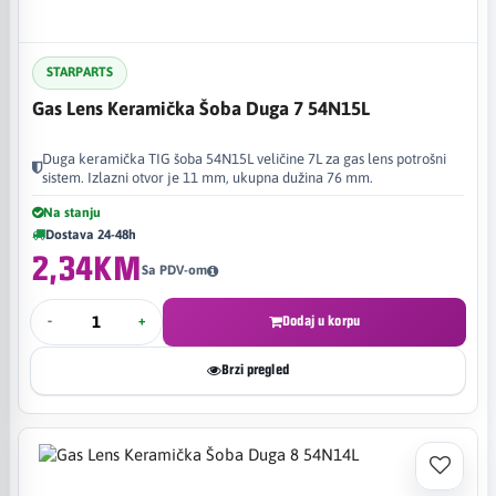
STARPARTS
Gas Lens Keramička Šoba Duga 7 54N15L
Duga keramička TIG šoba 54N15L veličine 7L za gas lens potrošni
sistem. Izlazni otvor je 11 mm, ukupna dužina 76 mm.
Na stanju
Dostava 24-48h
2,34KM
Sa PDV-om
-
+
Dodaj u korpu
Brzi pregled