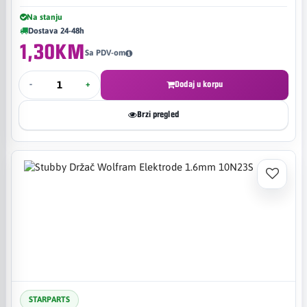
Na stanju
Dostava 24-48h
1,30KM
Sa PDV-om
-
+
Dodaj u korpu
Brzi pregled
STARPARTS