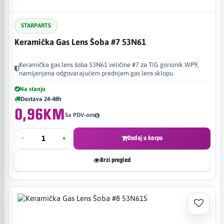
STARPARTS
Keramička Gas Lens Šoba #7 53N61
Keramička gas lens šoba 53N61 veličine #7 za TIG gorionik WP9,
namijenjena odgovarajućem prednjem gas lens sklopu.
Na stanju
Dostava 24-48h
0,96KM
Sa PDV-om
-
+
Dodaj u korpu
Brzi pregled