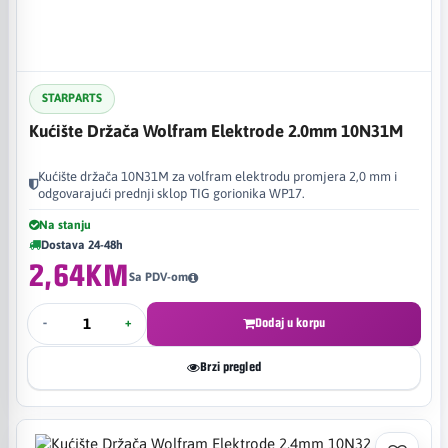
STARPARTS
Kućište Držača Wolfram Elektrode 2.0mm 10N31M
Kućište držača 10N31M za volfram elektrodu promjera 2,0 mm i
odgovarajući prednji sklop TIG gorionika WP17.
Na stanju
Dostava 24-48h
2,64KM
Sa PDV-om
-
+
Dodaj u korpu
Brzi pregled