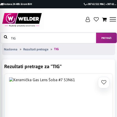
Dostava 24-48h širom BiH
+387 61 511 986 | +387 61 493 470
PRETRAŽI
TIG
Naslovna
Rezultati pretrage
Rezultati pretrage za "TIG"