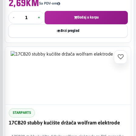
2,69KM
Sa PDV-om
-
+
Dodaj u korpu
Brzi pregled
STARPARTS
17CB20 stubby kućište držača wolfram elektrode