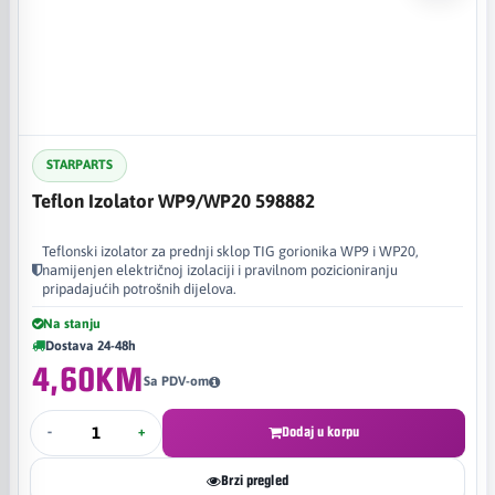
STARPARTS
Teflon Izolator WP9/WP20 598882
Teflonski izolator za prednji sklop TIG gorionika WP9 i WP20,
namijenjen električnoj izolaciji i pravilnom pozicioniranju
pripadajućih potrošnih dijelova.
Na stanju
Dostava 24-48h
4,60KM
Sa PDV-om
-
+
Dodaj u korpu
Brzi pregled