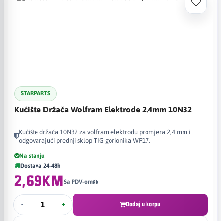
STARPARTS
Kućište Držača Wolfram Elektrode 2,4mm 10N32
Kućište držača 10N32 za volfram elektrodu promjera 2,4 mm i
odgovarajući prednji sklop TIG gorionika WP17.
Na stanju
Dostava 24-48h
2,69KM
Sa PDV-om
-
+
Dodaj u korpu