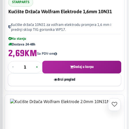
STARPARTS
Kućište Držača Wolfram Elektrode 1,6mm 10N31
Kućište držača 10N31 za volfram elektrodu promjera 1,6 mm i
prednji sklop TIG gorionika WP17.
Na stanju
Dostava 24-48h
2,69KM
Sa PDV-om
-
+
Dodaj u korpu
Brzi pregled