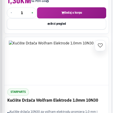
1,30KM
Sa PDV-om
-
+
Dodaj u korpu
Brzi pregled
STARPARTS
Kućište Držača Wolfram Elektrode 1.0mm 10N30
Kućište držača 10N30 za volfram elektrodu promjera 1,0 mm i