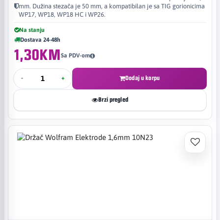
mm. Dužina stezača je 50 mm, a kompatibilan je sa TIG gorionicima
WP17, WP18, WP18 HC i WP26.
Na stanju
Dostava 24-48h
1,30KM
Sa PDV-om
-
+
Dodaj u korpu
Brzi pregled