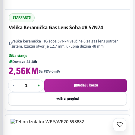
STARPARTS
Velika Keramička Gas Lens Šoba #8 57N74
Velika keramička TIG šoba 57N74 veličine 8 za gas lens potrošni
sistem. Izlazni otvor je 12,7 mm, ukupna dužina 48 mm.
Na stanju
Dostava 24-48h
2,56KM
Sa PDV-om
-
+
Dodaj u korpu
Brzi pregled