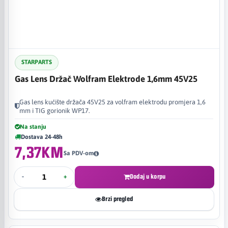
STARPARTS
Gas Lens Držač Wolfram Elektrode 1,6mm 45V25
Gas lens kućište držača 45V25 za volfram elektrodu promjera 1,6
mm i TIG gorionik WP17.
Na stanju
Dostava 24-48h
7,37KM
Sa PDV-om
-
+
Dodaj u korpu
Brzi pregled