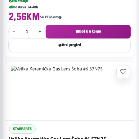
Na stanju
Dostava 24-48h
2,56KM
Sa PDV-om
-
+
Dodaj u korpu
Brzi pregled
STARPARTS
Velika Keramička Gas Lens Šoba #6 57N75