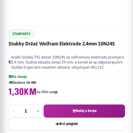
STARPARTS
Stubby Držač Wolfram Elektrode 2.4mm 10N24S
Kratki Stubby TIG stezač 10N24S za volframovu elektrodu promjera
2,4 mm. Dužina stezača iznosi 29 mm, a koristi se sa odgovarajućim
Stubby ili gas lens nosačem stezača, uključujući 4GL332.
Na stanju
Dostava 24-48h
1,30KM
Sa PDV-om
-
+
Dodaj u korpu
Brzi pregled