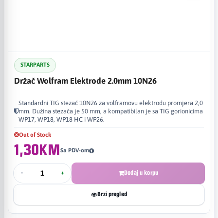
STARPARTS
Držač Wolfram Elektrode 2.0mm 10N26
Standardni TIG stezač 10N26 za volframovu elektrodu promjera 2,0
mm. Dužina stezača je 50 mm, a kompatibilan je sa TIG gorionicima
WP17, WP18, WP18 HC i WP26.
Out of Stock
1,30KM
Sa PDV-om
-
+
Dodaj u korpu
Brzi pregled