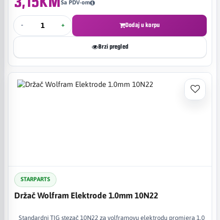
3,15KM
Sa PDV-om
-
+
Dodaj u korpu
Brzi pregled
STARPARTS
Držač Wolfram Elektrode 1.0mm 10N22
Standardni TIG stezač 10N22 za volframovu elektrodu promjera 1,0