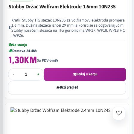
Stubby Držač Wolfram Elektrode 1.6mm 10N23S
Kratki Stubby TIG stezač 10N23S za volframovu elektrodu promjera
1,6 mm. Dužina stezača iznosi 29 mm, a koristi se sa odgovarajućim
Stubby nosačem stezača na TIG gorionicima WP17, WP18, WP18 HC
i WP26.
Na stanju
Dostava 24-48h
1,30KM
Sa PDV-om
-
+
Dodaj u korpu
Brzi pregled