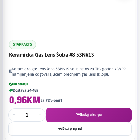
STARPARTS
Keramička Gas Lens Šoba #8 53N61S
Keramička gas lens šoba 53N61S veličine #8 za TIG gorionik WP9,
namijenjena odgovarajućem prednjem gas lens sklopu.
Na stanju
Dostava 24-48h
0,96KM
Sa PDV-om
-
+
Dodaj u korpu
Brzi pregled