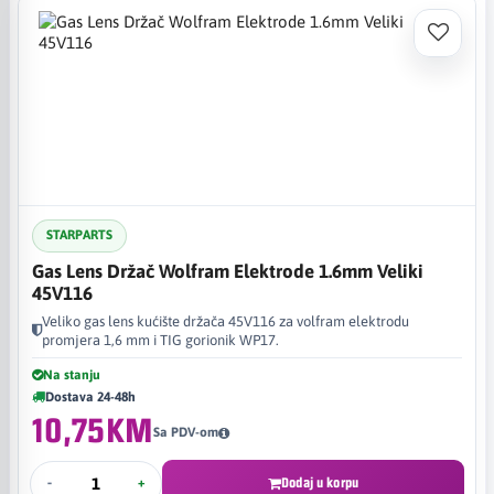
STARPARTS
Gas Lens Držač Wolfram Elektrode 1.6mm Veliki
45V116
Veliko gas lens kućište držača 45V116 za volfram elektrodu
promjera 1,6 mm i TIG gorionik WP17.
Na stanju
Dostava 24-48h
10,75KM
Sa PDV-om
-
+
Dodaj u korpu