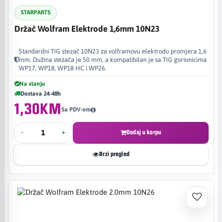
STARPARTS
Držač Wolfram Elektrode 1,6mm 10N23
Standardni TIG stezač 10N23 za volframovu elektrodu promjera 1,6
mm. Dužina stezača je 50 mm, a kompatibilan je sa TIG gorionicima
WP17, WP18, WP18 HC i WP26.
Na stanju
Dostava 24-48h
1,30KM
Sa PDV-om
-
+
Dodaj u korpu
Brzi pregled