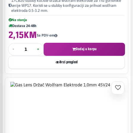
17CB20 stubby kućište držača wolfram elektrode za TIG gorionike
serije WP17. Koristi se u stubby konfiguraciji za prihvat wolfram
elektroda 0.5-3.2 mm.
Na stanju
Dostava 24-48h
2,15KM
Sa PDV-om
-
+
Dodaj u korpu
Brzi pregled