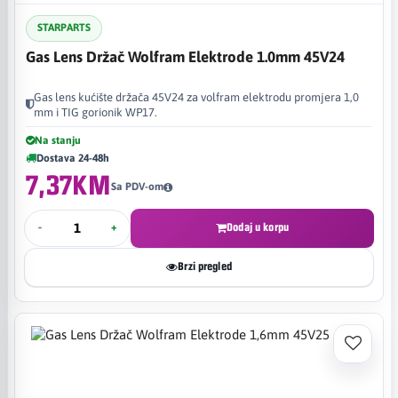
STARPARTS
Gas Lens Držač Wolfram Elektrode 1.0mm 45V24
Gas lens kućište držača 45V24 za volfram elektrodu promjera 1,0
mm i TIG gorionik WP17.
Na stanju
Dostava 24-48h
7,37KM
Sa PDV-om
-
+
Dodaj u korpu
Brzi pregled