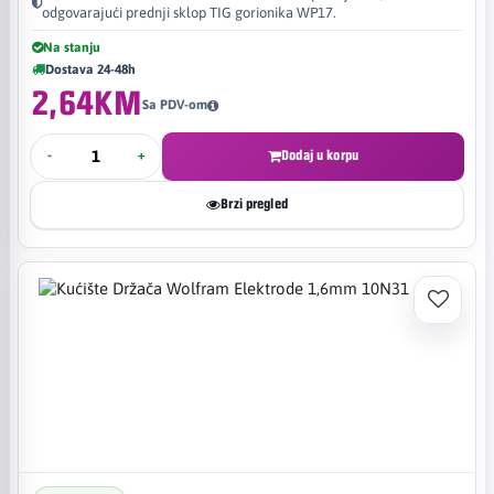
odgovarajući prednji sklop TIG gorionika WP17.
Na stanju
Dostava 24-48h
2,64KM
Sa PDV-om
-
+
Dodaj u korpu
Brzi pregled