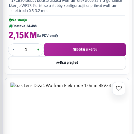
17CB20 stubby kućište držača wolfram elektrode za TIG gorionike
serije WP17. Koristi se u stubby konfiguraciji za prihvat wolfram
elektroda 0.5-3.2 mm.
Na stanju
Dostava 24-48h
2,15KM
Sa PDV-om
-
+
Dodaj u korpu
Brzi pregled