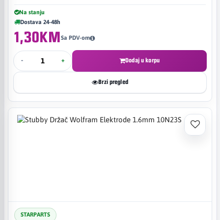
Na stanju
Dostava 24-48h
1,30KM
Sa PDV-om
-
+
Dodaj u korpu
Brzi pregled
STARPARTS