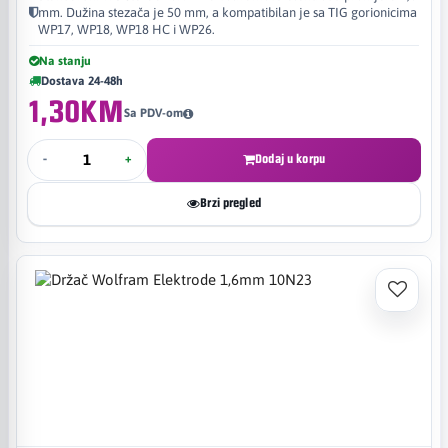
mm. Dužina stezača je 50 mm, a kompatibilan je sa TIG gorionicima
WP17, WP18, WP18 HC i WP26.
Na stanju
Dostava 24-48h
1,30KM
Sa PDV-om
-
+
Dodaj u korpu
Brzi pregled