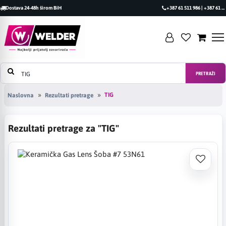
Dostava 24-48h širom BiH
+387 61 511 986 | +387 61 493 470
PRETRAŽI
TIG
Naslovna
Rezultati pretrage
Rezultati pretrage za "TIG"