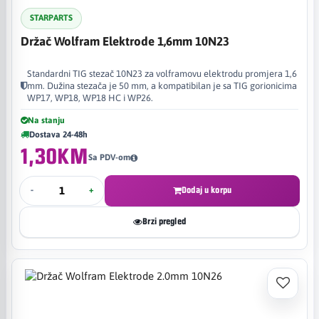
STARPARTS
Držač Wolfram Elektrode 1,6mm 10N23
Standardni TIG stezač 10N23 za volframovu elektrodu promjera 1,6
mm. Dužina stezača je 50 mm, a kompatibilan je sa TIG gorionicima
WP17, WP18, WP18 HC i WP26.
Na stanju
Dostava 24-48h
1,30KM
Sa PDV-om
-
+
Dodaj u korpu
Brzi pregled