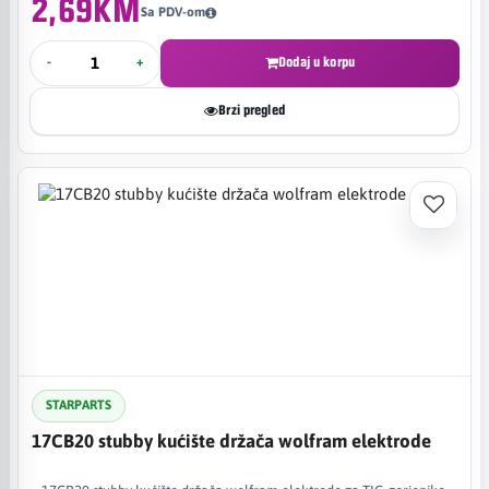
2,69KM
Sa PDV-om
-
+
Dodaj u korpu
Brzi pregled
STARPARTS
17CB20 stubby kućište držača wolfram elektrode