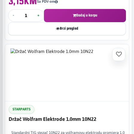
3,15KM
Sa PDV-om
-
+
Dodaj u korpu
Brzi pregled
STARPARTS
Držač Wolfram Elektrode 1.0mm 10N22
Standardni TIG stezač 10N22 za volframovu elektrodu promjera 1,0