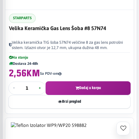
STARPARTS
Velika Keramička Gas Lens Šoba #8 57N74
Velika keramička TIG šoba 57N74 veličine 8 za gas lens potrošni
sistem. Izlazni otvor je 12,7 mm, ukupna dužina 48 mm.
Na stanju
Dostava 24-48h
2,56KM
Sa PDV-om
-
+
Dodaj u korpu
Brzi pregled