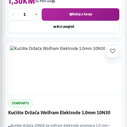
1,30KM
Sa PDV-om
-
+
Dodaj u korpu
Brzi pregled
STARPARTS
Kućište Držača Wolfram Elektrode 1.0mm 10N30
Kućište držača 10N30 za volfram elektrodu promjera 1,0 mm i