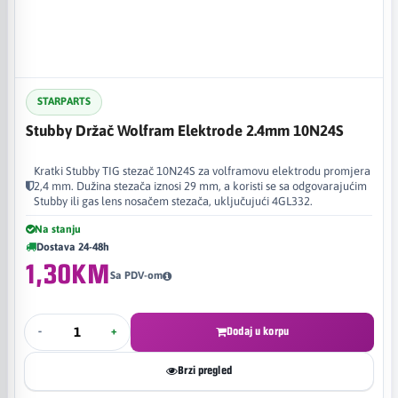
STARPARTS
Stubby Držač Wolfram Elektrode 2.4mm 10N24S
Kratki Stubby TIG stezač 10N24S za volframovu elektrodu promjera
2,4 mm. Dužina stezača iznosi 29 mm, a koristi se sa odgovarajućim
Stubby ili gas lens nosačem stezača, uključujući 4GL332.
Na stanju
Dostava 24-48h
1,30KM
Sa PDV-om
-
+
Dodaj u korpu
Brzi pregled