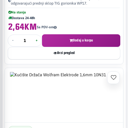
odgovarajući prednji sklop TIG gorionika WP17.
Na stanju
Dostava 24-48h
2,64KM
Sa PDV-om
-
+
Dodaj u korpu
Brzi pregled