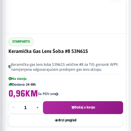
STARPARTS
Keramička Gas Lens Šoba #8 53N61S
Keramička gas lens šoba 53N61S veličine #8 za TIG gorionik WP9,
namijenjena odgovarajućem prednjem gas lens sklopu.
Na stanju
Dostava 24-48h
0,96KM
Sa PDV-om
-
+
Dodaj u korpu
Brzi pregled