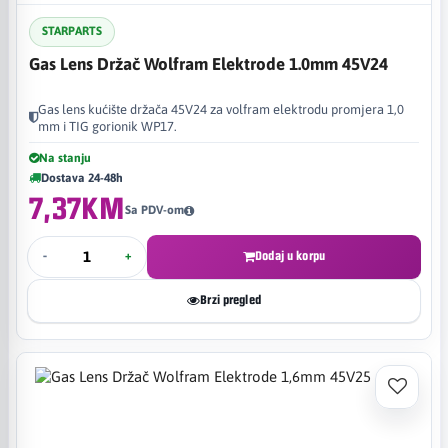
STARPARTS
Gas Lens Držač Wolfram Elektrode 1.0mm 45V24
Gas lens kućište držača 45V24 za volfram elektrodu promjera 1,0
mm i TIG gorionik WP17.
Na stanju
Dostava 24-48h
7,37KM
Sa PDV-om
-
+
Dodaj u korpu
Brzi pregled