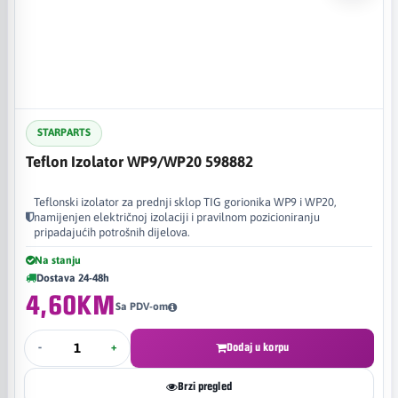
STARPARTS
Teflon Izolator WP9/WP20 598882
Teflonski izolator za prednji sklop TIG gorionika WP9 i WP20,
namijenjen električnoj izolaciji i pravilnom pozicioniranju
pripadajućih potrošnih dijelova.
Na stanju
Dostava 24-48h
4,60KM
Sa PDV-om
-
+
Dodaj u korpu
Brzi pregled