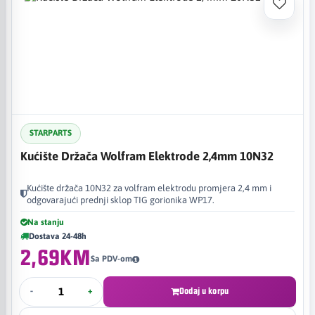
STARPARTS
Kućište Držača Wolfram Elektrode 2,4mm 10N32
Kućište držača 10N32 za volfram elektrodu promjera 2,4 mm i
odgovarajući prednji sklop TIG gorionika WP17.
Na stanju
Dostava 24-48h
2,69KM
Sa PDV-om
-
+
Dodaj u korpu