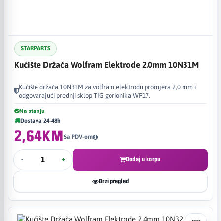
STARPARTS
Kućište Držača Wolfram Elektrode 2.0mm 10N31M
Kućište držača 10N31M za volfram elektrodu promjera 2,0 mm i
odgovarajući prednji sklop TIG gorionika WP17.
Na stanju
Dostava 24-48h
2,64KM
Sa PDV-om
-
+
Dodaj u korpu
Brzi pregled