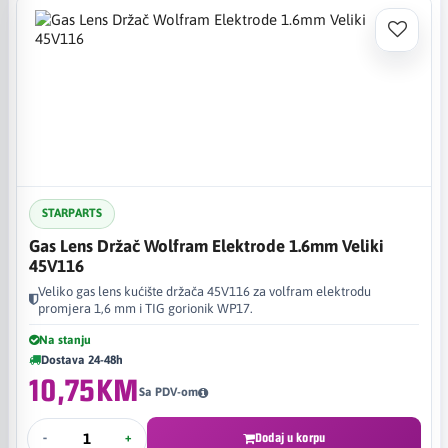
STARPARTS
Gas Lens Držač Wolfram Elektrode 1.6mm Veliki
45V116
Veliko gas lens kućište držača 45V116 za volfram elektrodu
promjera 1,6 mm i TIG gorionik WP17.
Na stanju
Dostava 24-48h
10,75KM
Sa PDV-om
-
+
Dodaj u korpu