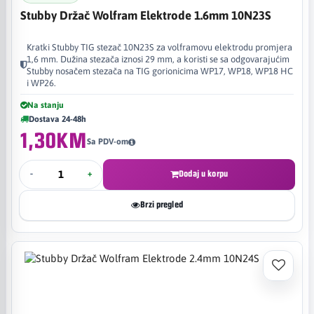
Stubby Držač Wolfram Elektrode 1.6mm 10N23S
Kratki Stubby TIG stezač 10N23S za volframovu elektrodu promjera
1,6 mm. Dužina stezača iznosi 29 mm, a koristi se sa odgovarajućim
Stubby nosačem stezača na TIG gorionicima WP17, WP18, WP18 HC
i WP26.
Na stanju
Dostava 24-48h
1,30KM
Sa PDV-om
-
+
Dodaj u korpu
Brzi pregled