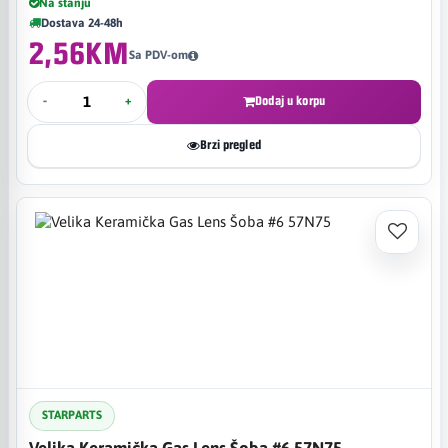
Na stanju
Dostava 24-48h
2,56KM
Sa PDV-om
-
+
Dodaj u korpu
Brzi pregled
STARPARTS
Velika Keramička Gas Lens Šoba #6 57N75