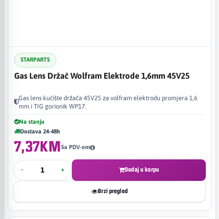
STARPARTS
Gas Lens Držač Wolfram Elektrode 1,6mm 45V25
Gas lens kućište držača 45V25 za volfram elektrodu promjera 1,6
mm i TIG gorionik WP17.
Na stanju
Dostava 24-48h
7,37KM
Sa PDV-om
-
+
Dodaj u korpu
Brzi pregled