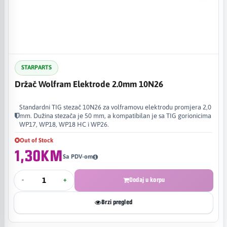
STARPARTS
Držač Wolfram Elektrode 2.0mm 10N26
Standardni TIG stezač 10N26 za volframovu elektrodu promjera 2,0
mm. Dužina stezača je 50 mm, a kompatibilan je sa TIG gorionicima
WP17, WP18, WP18 HC i WP26.
Out of Stock
1,30KM
Sa PDV-om
-
+
Dodaj u korpu
Brzi pregled