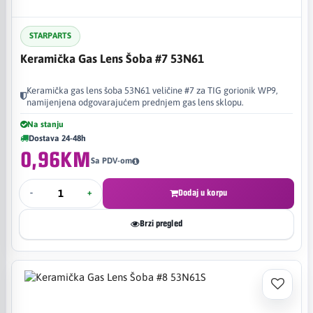
STARPARTS
Keramička Gas Lens Šoba #7 53N61
Keramička gas lens šoba 53N61 veličine #7 za TIG gorionik WP9,
namijenjena odgovarajućem prednjem gas lens sklopu.
Na stanju
Dostava 24-48h
0,96KM
Sa PDV-om
-
+
Dodaj u korpu
Brzi pregled