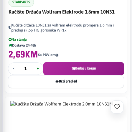
STARPARTS
Kućište Držača Wolfram Elektrode 1,6mm 10N31
Kućište držača 10N31 za volfram elektrodu promjera 1,6 mm i
prednji sklop TIG gorionika WP17.
Na stanju
Dostava 24-48h
2,69KM
Sa PDV-om
-
+
Dodaj u korpu
Brzi pregled