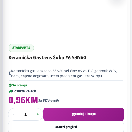
STARPARTS
Keramička Gas Lens Šoba #6 53N60
Keramička gas lens šoba 53N60 veličine #6 za TIG gorionik WP9,
namijenjena odgovarajućem prednjem gas lens sklopu.
Na stanju
Dostava 24-48h
0,96KM
Sa PDV-om
-
+
Dodaj u korpu
Brzi pregled