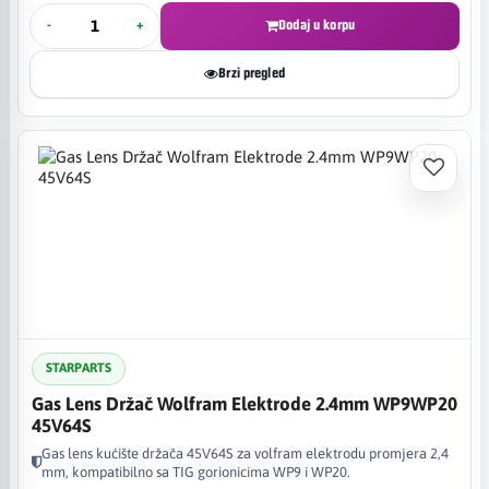
-
+
Dodaj u korpu
Brzi pregled
STARPARTS
Gas Lens Držač Wolfram Elektrode 2.4mm WP9WP20
45V64S
Gas lens kućište držača 45V64S za volfram elektrodu promjera 2,4
mm, kompatibilno sa TIG gorionicima WP9 i WP20.