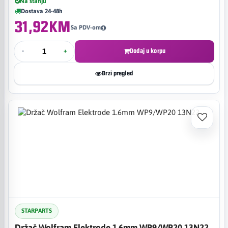
Na stanju
Dostava 24-48h
31,92KM
Sa PDV-om
-
+
Dodaj u korpu
Brzi pregled
STARPARTS
Držač Wolfram Elektrode 1.6mm WP9/WP20 13N22