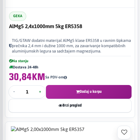
GEKA
AlMg5 2,4x1000mm 5kg ER5358
TIG/GTAW dodatni materijal AlMg5 klase ER5358 u ravnim šipkama
prečnika 2,4 mm i dužine 1000 mm, za zavarivanje kompatibilnih
aluminijumskih legura sa sadržajem magnezijuma.
Na stanju
Dostava 24-48h
30,84KM
Sa PDV-om
-
+
Dodaj u korpu
Brzi pregled