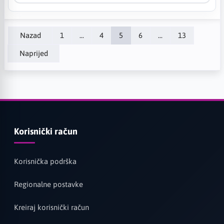
Nazad
1
...
4
5
6
...
13
Naprijed
Korisnički račun
Korisnička podrška
Regionalne postavke
Kreiraj korisnički račun