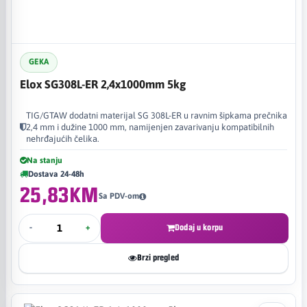
GEKA
Elox SG308L-ER 2,4x1000mm 5kg
TIG/GTAW dodatni materijal SG 308L-ER u ravnim šipkama prečnika
2,4 mm i dužine 1000 mm, namijenjen zavarivanju kompatibilnih
nehrđajućih čelika.
Na stanju
Dostava 24-48h
25,83KM
Sa PDV-om
-
+
Dodaj u korpu
Brzi pregled