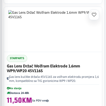
STARPARTS
Gas Lens Držač Wolfram Elektrode 1.6mm
WP9/WP20 45V116S
Gas lens kućište držača 45V116S za volfram elektrodu promjera 1,6
mm, kompatibilno sa TIG gorionicima WP9 i WP20.
Na stanju
Dostava 24-48h
11,50KM
Sa PDV-om