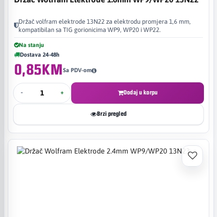
Držač volfram elektrode 13N22 za elektrodu promjera 1,6 mm,
kompatibilan sa TIG gorionicima WP9, WP20 i WP22.
Na stanju
Dostava 24-48h
0,85KM
Sa PDV-om
-
+
Dodaj u korpu
Brzi pregled