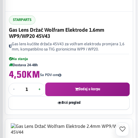
STARPARTS
Gas Lens Držač Wolfram Elektrode 1.6mm
WP9/WP20 45V43
Gas lens kućište držača 45V43 za volfram elektrodu promjera 1,6
mm, kompatibilno sa TIG gorionicima WP9 i WP20.
Na stanju
Dostava 24-48h
4,50KM
Sa PDV-om
-
+
Dodaj u korpu
Brzi pregled