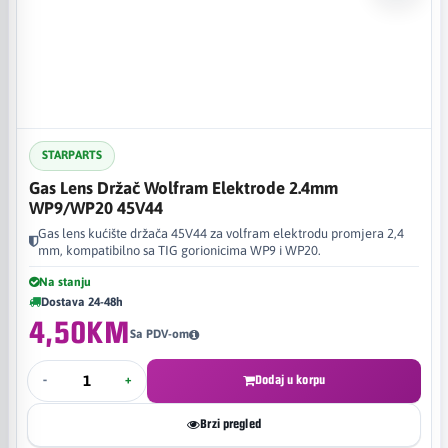
STARPARTS
Gas Lens Držač Wolfram Elektrode 2.4mm
WP9/WP20 45V44
Gas lens kućište držača 45V44 za volfram elektrodu promjera 2,4
mm, kompatibilno sa TIG gorionicima WP9 i WP20.
Na stanju
Dostava 24-48h
4,50KM
Sa PDV-om
-
+
Dodaj u korpu
Brzi pregled