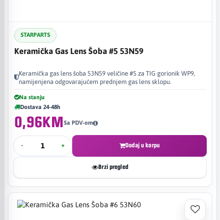
STARPARTS
Keramička Gas Lens Šoba #5 53N59
Keramička gas lens šoba 53N59 veličine #5 za TIG gorionik WP9,
namijenjena odgovarajućem prednjem gas lens sklopu.
Na stanju
Dostava 24-48h
0,96KM
Sa PDV-om
-
+
Dodaj u korpu
Brzi pregled