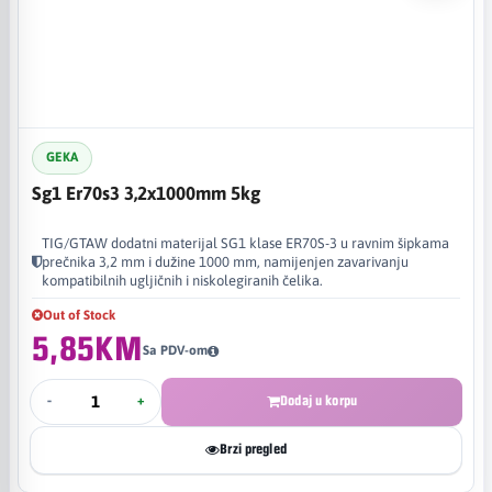
GEKA
Sg1 Er70s3 3,2x1000mm 5kg
TIG/GTAW dodatni materijal SG1 klase ER70S-3 u ravnim šipkama
prečnika 3,2 mm i dužine 1000 mm, namijenjen zavarivanju
kompatibilnih ugljičnih i niskolegiranih čelika.
Out of Stock
5,85KM
Sa PDV-om
-
+
Dodaj u korpu
Brzi pregled