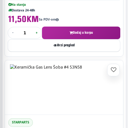
Na stanju
Dostava 24-48h
11,50KM
Sa PDV-om
-
+
Dodaj u korpu
Brzi pregled
STARPARTS