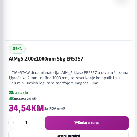
GEKA
AlMg5 2,00x1000mm 5kg ER5357
TIG/GTAW dodatni materijal AlMg5 klase ER5357 u ravnim šipkama
prečnika 2 mm i dužine 1000 mm, za zavarivanje kompatibilnih
aluminijumskih legura sa sadržajem magnezijuma.
Na stanju
Dostava 24-48h
34,54KM
Sa PDV-om
-
+
Dodaj u korpu
Brzi pregled