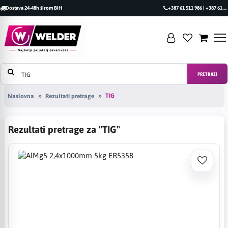
Dostava 24-48h širom BiH
+387 61 511 986 | +387 61 493 470
PRETRAŽI
TIG
Naslovna
Rezultati pretrage
Rezultati pretrage za "TIG"