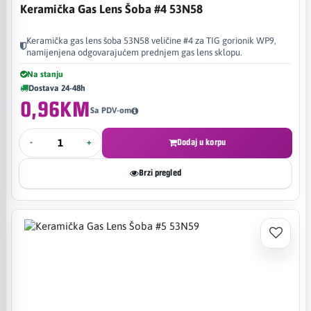
Keramička Gas Lens Šoba #4 53N58
Keramička gas lens šoba 53N58 veličine #4 za TIG gorionik WP9,
namijenjena odgovarajućem prednjem gas lens sklopu.
Na stanju
Dostava 24-48h
0,96KM
Sa PDV-om
-
+
Dodaj u korpu
Brzi pregled