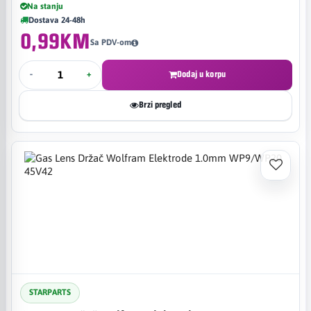
Na stanju
Dostava 24-48h
0,99KM
Sa PDV-om
-
+
Dodaj u korpu
Brzi pregled
STARPARTS