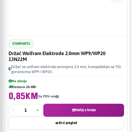
STARPARTS
Držač Wolfram Elektrode 2.0mm WP9/WP20
13N22M
Držač za volfram elektrodu promjera 2,0 mm, kompatibilan sa TIG
gorionicima WP9 i WP20.
Na stanju
Dostava 24-48h
0,85KM
Sa PDV-om
-
+
Dodaj u korpu
Brzi pregled