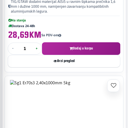
TIG/GTAW dodatni materijal AlSi5 u ravnim šipkama prečnika 1,6
mm i dužine 1000 mm, namijenjen zavarivanju kompatibilnih
aluminijumskih legura.
Na stanju
Dostava 24-48h
28,69KM
Sa PDV-om
-
+
Dodaj u korpu
Brzi pregled