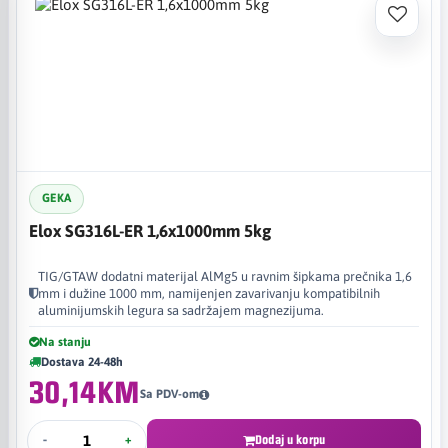
GEKA
Elox SG316L-ER 1,6x1000mm 5kg
TIG/GTAW dodatni materijal AlMg5 u ravnim šipkama prečnika 1,6
mm i dužine 1000 mm, namijenjen zavarivanju kompatibilnih
aluminijumskih legura sa sadržajem magnezijuma.
Na stanju
Dostava 24-48h
30,14KM
Sa PDV-om
-
+
Dodaj u korpu