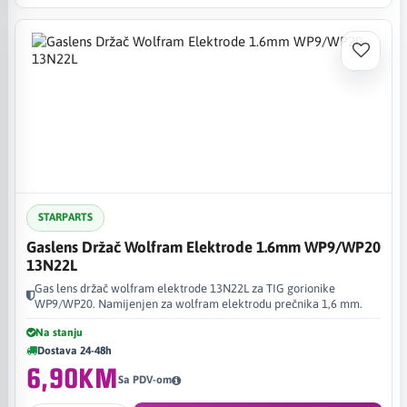
STARPARTS
Gaslens Držač Wolfram Elektrode 1.6mm WP9/WP20
13N22L
Gas lens držač wolfram elektrode 13N22L za TIG gorionike
WP9/WP20. Namijenjen za wolfram elektrodu prečnika 1,6 mm.
Na stanju
Dostava 24-48h
6,90KM
Sa PDV-om