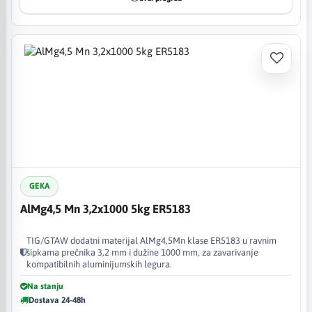
GEKA
AlMg4,5 Mn 3,2x1000 5kg ER5183
TIG/GTAW dodatni materijal AlMg4,5Mn klase ER5183 u ravnim
šipkama prečnika 3,2 mm i dužine 1000 mm, za zavarivanje
kompatibilnih aluminijumskih legura.
Na stanju
Dostava 24-48h