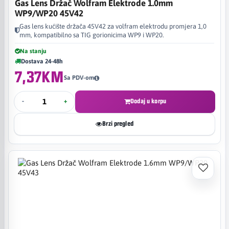
Gas Lens Držač Wolfram Elektrode 1.0mm
WP9/WP20 45V42
Gas lens kućište držača 45V42 za volfram elektrodu promjera 1,0
mm, kompatibilno sa TIG gorionicima WP9 i WP20.
Na stanju
Dostava 24-48h
7,37KM
Sa PDV-om
-
+
Dodaj u korpu
Brzi pregled