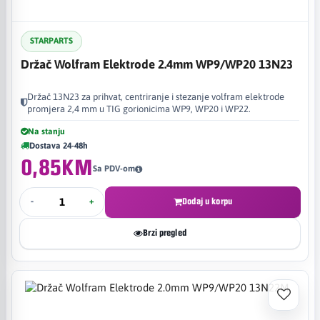
STARPARTS
Držač Wolfram Elektrode 2.4mm WP9/WP20 13N23
Držač 13N23 za prihvat, centriranje i stezanje volfram elektrode
promjera 2,4 mm u TIG gorionicima WP9, WP20 i WP22.
Na stanju
Dostava 24-48h
0,85KM
Sa PDV-om
-
+
Dodaj u korpu
Brzi pregled