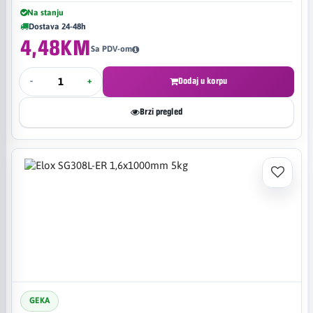
Na stanju
Dostava 24-48h
4,48KM
Sa PDV-om
-
+
Dodaj u korpu
Brzi pregled
GEKA