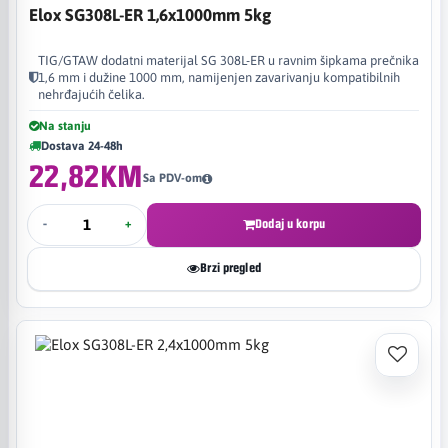
Elox SG308L-ER 1,6x1000mm 5kg
TIG/GTAW dodatni materijal SG 308L-ER u ravnim šipkama prečnika
1,6 mm i dužine 1000 mm, namijenjen zavarivanju kompatibilnih
nehrđajućih čelika.
Na stanju
Dostava 24-48h
22,82KM
Sa PDV-om
-
+
Dodaj u korpu
Brzi pregled