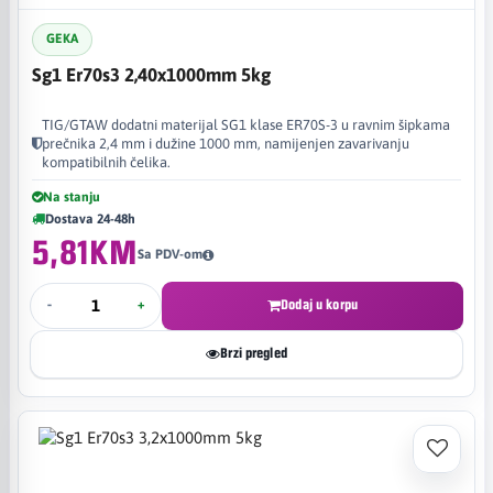
GEKA
Sg1 Er70s3 2,40x1000mm 5kg
TIG/GTAW dodatni materijal SG1 klase ER70S-3 u ravnim šipkama
prečnika 2,4 mm i dužine 1000 mm, namijenjen zavarivanju
kompatibilnih čelika.
Na stanju
Dostava 24-48h
5,81KM
Sa PDV-om
-
+
Dodaj u korpu
Brzi pregled