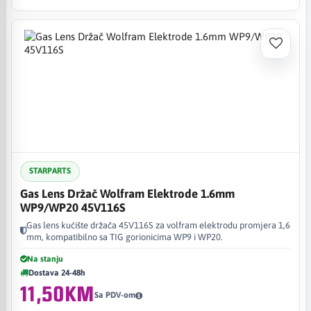
STARPARTS
Gas Lens Držač Wolfram Elektrode 1.6mm
WP9/WP20 45V116S
Gas lens kućište držača 45V116S za volfram elektrodu promjera 1,6
mm, kompatibilno sa TIG gorionicima WP9 i WP20.
Na stanju
Dostava 24-48h
11,50KM
Sa PDV-om