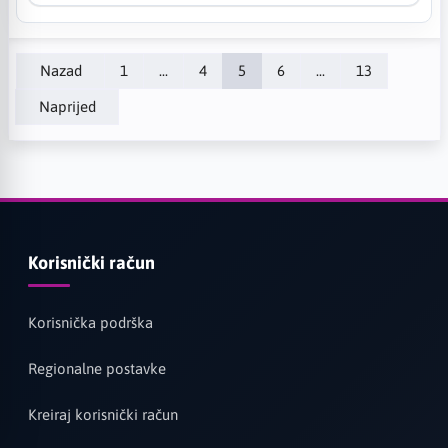
Nazad
1
...
4
5
6
...
13
Naprijed
Korisnički račun
Korisnička podrška
Regionalne postavke
Kreiraj korisnički račun