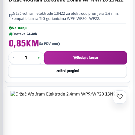
Držač volfram elektrode 13N22 za elektrodu promjera 1,6 mm,
kompatibilan sa TIG gorionicima WP9, WP20 i WP22.
Na stanju
Dostava 24-48h
0,85KM
Sa PDV-om
-
+
Dodaj u korpu
Brzi pregled