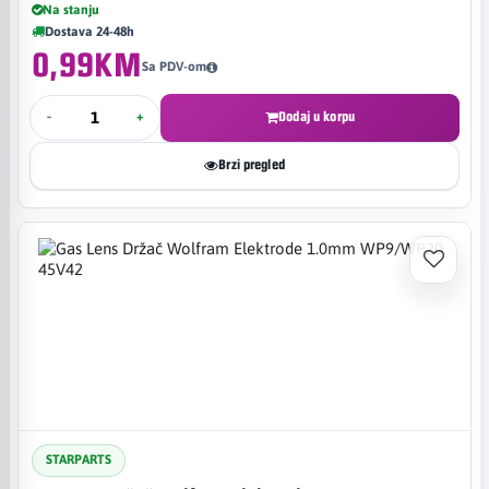
Na stanju
Dostava 24-48h
0,99KM
Sa PDV-om
-
+
Dodaj u korpu
Brzi pregled
STARPARTS