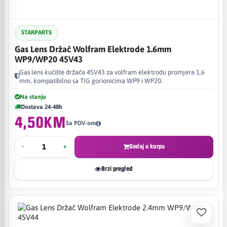
STARPARTS
Gas Lens Držač Wolfram Elektrode 1.6mm
WP9/WP20 45V43
Gas lens kućište držača 45V43 za volfram elektrodu promjera 1,6
mm, kompatibilno sa TIG gorionicima WP9 i WP20.
Na stanju
Dostava 24-48h
4,50KM
Sa PDV-om
-
+
Dodaj u korpu
Brzi pregled