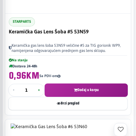
STARPARTS
Keramička Gas Lens Šoba #5 53N59
Keramička gas lens šoba 53N59 veličine #5 za TIG gorionik WP9,
namijenjena odgovarajućem prednjem gas lens sklopu.
Na stanju
Dostava 24-48h
0,96KM
Sa PDV-om
-
+
Dodaj u korpu
Brzi pregled