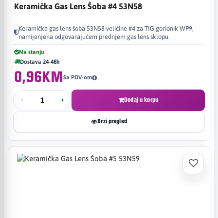
Keramička Gas Lens Šoba #4 53N58
Keramička gas lens šoba 53N58 veličine #4 za TIG gorionik WP9,
namijenjena odgovarajućem prednjem gas lens sklopu.
Na stanju
Dostava 24-48h
0,96KM
Sa PDV-om
-
+
Dodaj u korpu
Brzi pregled