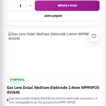
-
+
Dodaj u korpu
Brzi pregled
STARPARTS
Gas Lens Držač Wolfram Elektrode 2.4mm WP9WP20
45V64S
Gas lens kućište držača 45V64S za volfram elektrodu promjera 2,4
mm, kompatibilno sa TIG gorionicima WP9 i WP20.