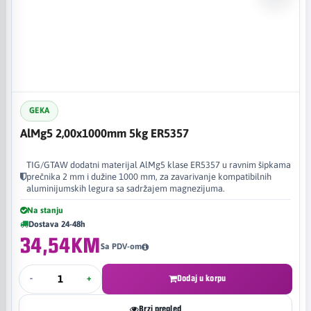
GEKA
AlMg5 2,00x1000mm 5kg ER5357
TIG/GTAW dodatni materijal AlMg5 klase ER5357 u ravnim šipkama
prečnika 2 mm i dužine 1000 mm, za zavarivanje kompatibilnih
aluminijumskih legura sa sadržajem magnezijuma.
Na stanju
Dostava 24-48h
34,54KM
Sa PDV-om
-
+
Dodaj u korpu
Brzi pregled