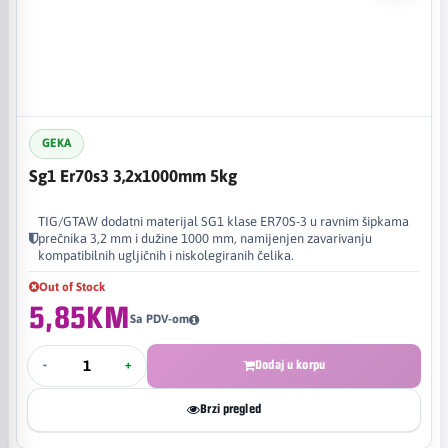
GEKA
Sg1 Er70s3 3,2x1000mm 5kg
TIG/GTAW dodatni materijal SG1 klase ER70S-3 u ravnim šipkama
prečnika 3,2 mm i dužine 1000 mm, namijenjen zavarivanju
kompatibilnih ugljičnih i niskolegiranih čelika.
Out of Stock
5,85KM
Sa PDV-om
-
+
Dodaj u korpu
Brzi pregled