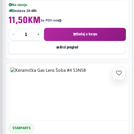
Na stanju
Dostava 24-48h
11,50KM
Sa PDV-om
-
+
Dodaj u korpu
Brzi pregled
STARPARTS