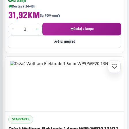
Na stanju
Dostava 24-48h
31,92KM
Sa PDV-om
-
+
Dodaj u korpu
Brzi pregled
STARPARTS
Držač Wolfram Elektrode 1.6mm WP9/WP20 13N22