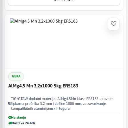
GEKA
AlMg4,5 Mn 3,2x1000 5kg ER5183
TIG/GTAW dodatni materijal AlMg4,5Mn klase ER5183 u ravnim
šipkama prečnika 3,2 mm i dužine 1000 mm, za zavarivanje
kompatibilnih aluminijumskih legura.
Na stanju
Dostava 24-48h