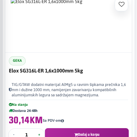
GEKA
Elox SG316L-ER 1,6x1000mm 5kg
TIG/GTAW dodatni materijal AlMg5 u ravnim šipkama prečnika 1,6
mm i dužine 1000 mm, namijenjen zavarivanju kompatibilnih
aluminijumskih legura sa sadržajem magnezijuma.
Na stanju
Dostava 24-48h
30,14KM
Sa PDV-om
-
+
Dodaj u korpu