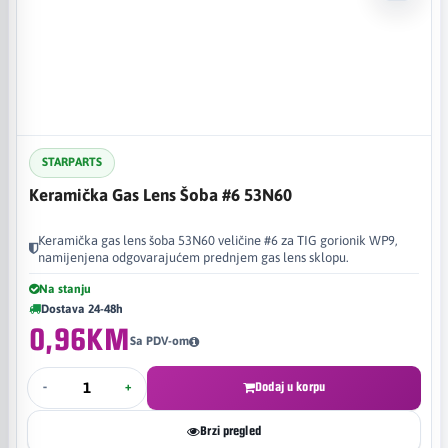
STARPARTS
Keramička Gas Lens Šoba #6 53N60
Keramička gas lens šoba 53N60 veličine #6 za TIG gorionik WP9,
namijenjena odgovarajućem prednjem gas lens sklopu.
Na stanju
Dostava 24-48h
0,96KM
Sa PDV-om
-
+
Dodaj u korpu
Brzi pregled