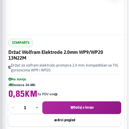
STARPARTS
Držač Wolfram Elektrode 2.0mm WP9/WP20
13N22M
Držač za volfram elektrodu promjera 2,0 mm, kompatibilan sa TIG
gorionicima WP9 i WP20.
Na stanju
Dostava 24-48h
0,85KM
Sa PDV-om
-
+
Dodaj u korpu
Brzi pregled