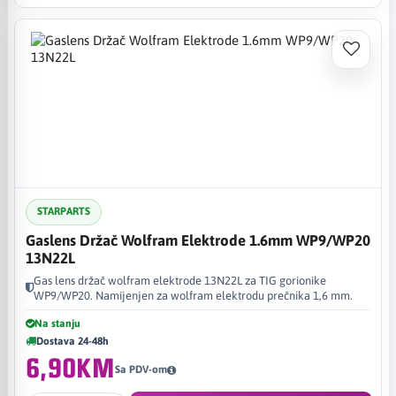
STARPARTS
Gaslens Držač Wolfram Elektrode 1.6mm WP9/WP20
13N22L
Gas lens držač wolfram elektrode 13N22L za TIG gorionike
WP9/WP20. Namijenjen za wolfram elektrodu prečnika 1,6 mm.
Na stanju
Dostava 24-48h
6,90KM
Sa PDV-om