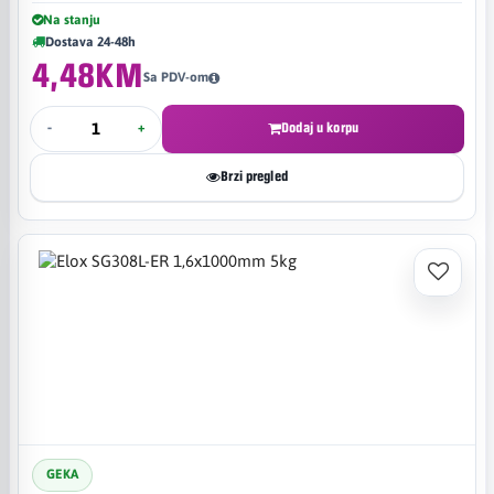
Na stanju
Dostava 24-48h
4,48KM
Sa PDV-om
-
+
Dodaj u korpu
Brzi pregled
GEKA