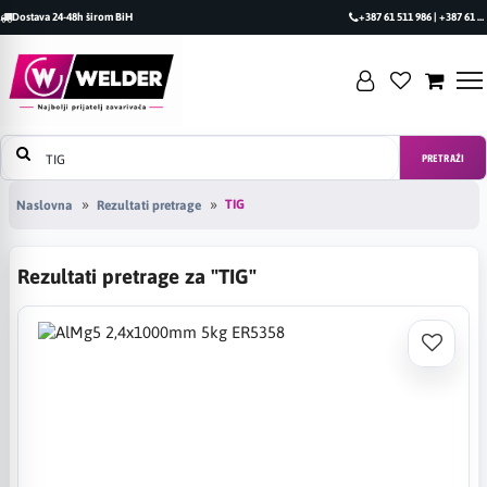
Dostava 24-48h širom BiH
+387 61 511 986 | +387 61 493 470
PRETRAŽI
TIG
Naslovna
Rezultati pretrage
Rezultati pretrage za "TIG"