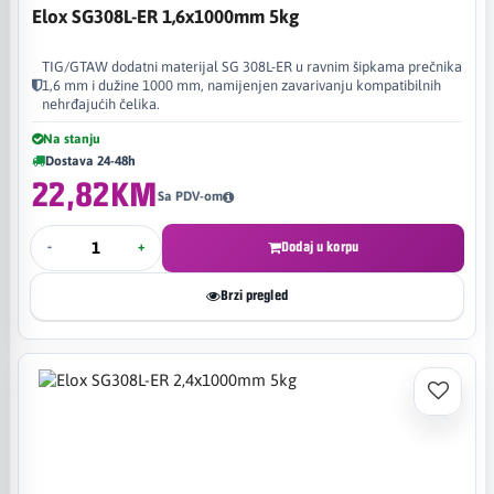
Elox SG308L-ER 1,6x1000mm 5kg
TIG/GTAW dodatni materijal SG 308L-ER u ravnim šipkama prečnika
1,6 mm i dužine 1000 mm, namijenjen zavarivanju kompatibilnih
nehrđajućih čelika.
Na stanju
Dostava 24-48h
22,82KM
Sa PDV-om
-
+
Dodaj u korpu
Brzi pregled