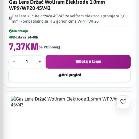
Gas Lens Držač Wolfram Elektrode 1.0mm
WP9/WP20 45V42
Gas lens kućište držača 45V42 za volfram elektrodu promjera 1,0
mm, kompatibilno sa TIG gorionicima WP9 i WP20.
Na stanju
Dostava 24-48h
7,37KM
Sa PDV-om
-
+
Dodaj u korpu
Brzi pregled