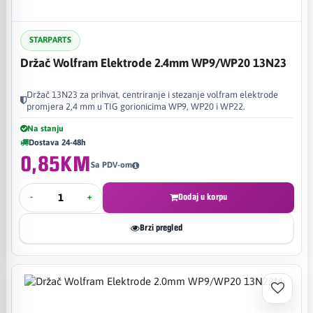
STARPARTS
Držač Wolfram Elektrode 2.4mm WP9/WP20 13N23
Držač 13N23 za prihvat, centriranje i stezanje volfram elektrode
promjera 2,4 mm u TIG gorionicima WP9, WP20 i WP22.
Na stanju
Dostava 24-48h
0,85KM
Sa PDV-om
-
+
Dodaj u korpu
Brzi pregled