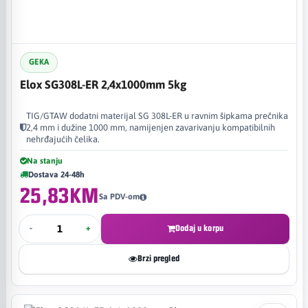
GEKA
Elox SG308L-ER 2,4x1000mm 5kg
TIG/GTAW dodatni materijal SG 308L-ER u ravnim šipkama prečnika
2,4 mm i dužine 1000 mm, namijenjen zavarivanju kompatibilnih
nehrđajućih čelika.
Na stanju
Dostava 24-48h
25,83KM
Sa PDV-om
-
+
Dodaj u korpu
Brzi pregled