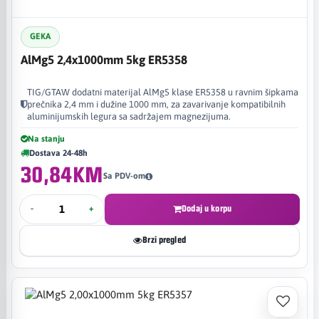
GEKA
AlMg5 2,4x1000mm 5kg ER5358
TIG/GTAW dodatni materijal AlMg5 klase ER5358 u ravnim šipkama
prečnika 2,4 mm i dužine 1000 mm, za zavarivanje kompatibilnih
aluminijumskih legura sa sadržajem magnezijuma.
Na stanju
Dostava 24-48h
30,84KM
Sa PDV-om
-
+
Dodaj u korpu
Brzi pregled