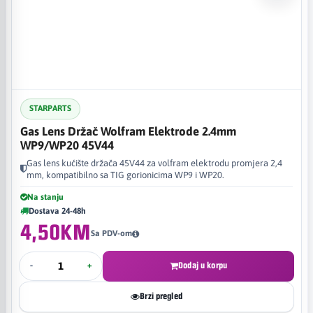
STARPARTS
Gas Lens Držač Wolfram Elektrode 2.4mm
WP9/WP20 45V44
Gas lens kućište držača 45V44 za volfram elektrodu promjera 2,4
mm, kompatibilno sa TIG gorionicima WP9 i WP20.
Na stanju
Dostava 24-48h
4,50KM
Sa PDV-om
-
+
Dodaj u korpu
Brzi pregled