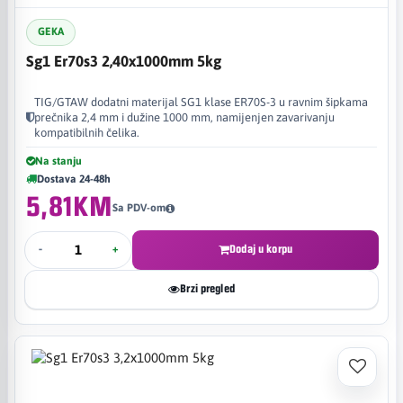
GEKA
Sg1 Er70s3 2,40x1000mm 5kg
TIG/GTAW dodatni materijal SG1 klase ER70S-3 u ravnim šipkama
prečnika 2,4 mm i dužine 1000 mm, namijenjen zavarivanju
kompatibilnih čelika.
Na stanju
Dostava 24-48h
5,81KM
Sa PDV-om
-
+
Dodaj u korpu
Brzi pregled