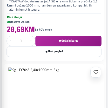
TIG/GTAW dodatni materijal AlSi5 u ravnim šipkama prečnika 1,6
mm i dužine 1000 mm, namijenjen zavarivanju kompatibilnih
aluminijumskih legura.
Na stanju
Dostava 24-48h
28,69KM
Sa PDV-om
-
+
Dodaj u korpu
Brzi pregled