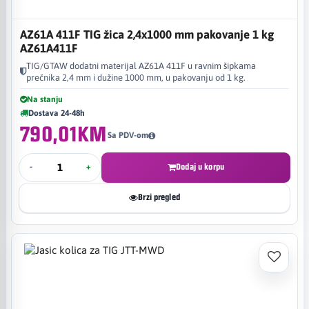
AZ61A 411F TIG žica 2,4x1000 mm pakovanje 1 kg
AZ61A411F
TIG/GTAW dodatni materijal AZ61A 411F u ravnim šipkama
prečnika 2,4 mm i dužine 1000 mm, u pakovanju od 1 kg.
Na stanju
Dostava 24-48h
790,01KM
Sa PDV-om
-
+
Dodaj u korpu
Brzi pregled