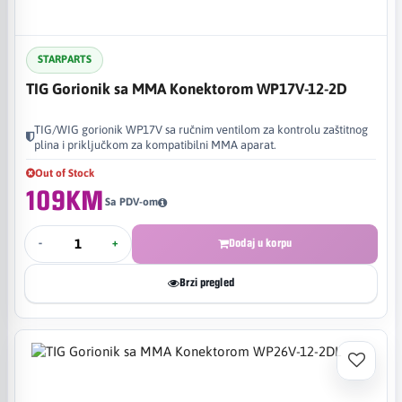
STARPARTS
TIG Gorionik sa MMA Konektorom WP17V-12-2D
TIG/WIG gorionik WP17V sa ručnim ventilom za kontrolu zaštitnog
plina i priključkom za kompatibilni MMA aparat.
Out of Stock
109KM
Sa PDV-om
-
+
Dodaj u korpu
Brzi pregled