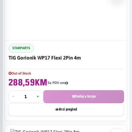
STARPARTS
TIG Gorionik WP17 Flexi 2Pin 4m
Out of Stock
288,59KM
Sa PDV-om
-
+
Dodaj u korpu
Brzi pregled