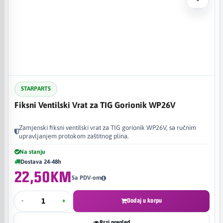
STARPARTS
Fiksni Ventilski Vrat za TIG Gorionik WP26V
Zamjenski fiksni ventilski vrat za TIG gorionik WP26V, sa ručnim
upravljanjem protokom zaštitnog plina.
Na stanju
Dostava 24-48h
22,50KM
Sa PDV-om
-
+
Dodaj u korpu
Brzi pregled