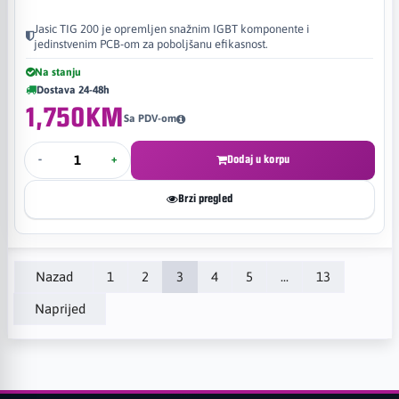
Jasic TIG 200 je opremljen snažnim IGBT komponente i
jedinstvenim PCB-om za poboljšanu efikasnost.
Na stanju
Dostava 24-48h
1,750KM
Sa PDV-om
-
+
Dodaj u korpu
Brzi pregled
Nazad
1
2
3
4
5
...
13
Naprijed