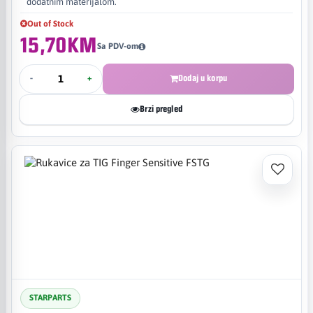
dodatnim materijalom.
Out of Stock
15,70KM
Sa PDV-om
-
+
Dodaj u korpu
Brzi pregled
STARPARTS