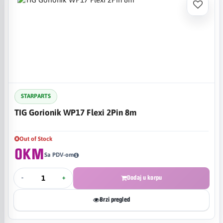
STARPARTS
TIG Gorionik WP17 Flexi 2Pin 8m
Out of Stock
0KM
Sa PDV-om
-
+
Dodaj u korpu
Brzi pregled