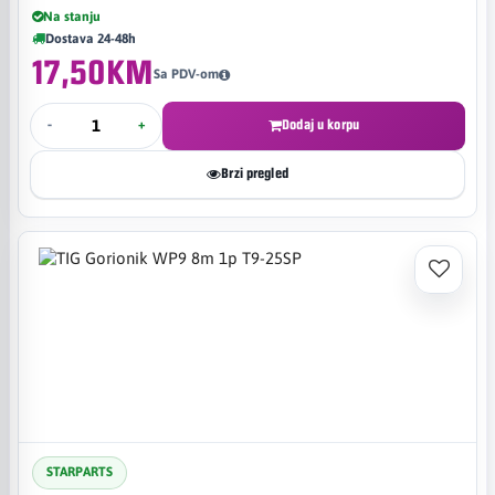
Na stanju
Dostava 24-48h
17,50KM
Sa PDV-om
-
+
Dodaj u korpu
Brzi pregled
STARPARTS