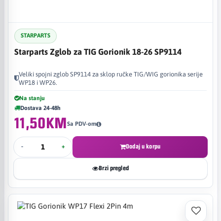
STARPARTS
Starparts Zglob za TIG Gorionik 18-26 SP9114
Veliki spojni zglob SP9114 za sklop ručke TIG/WIG gorionika serije
WP18 i WP26.
Na stanju
Dostava 24-48h
11,50KM
Sa PDV-om
-
+
Dodaj u korpu
Brzi pregled