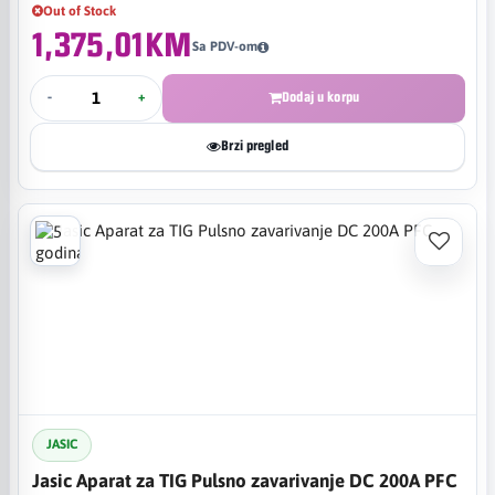
Out of Stock
1,375,01KM
Sa PDV-om
-
+
Dodaj u korpu
Brzi pregled
JASIC
Jasic Aparat za TIG Pulsno zavarivanje DC 200A PFC