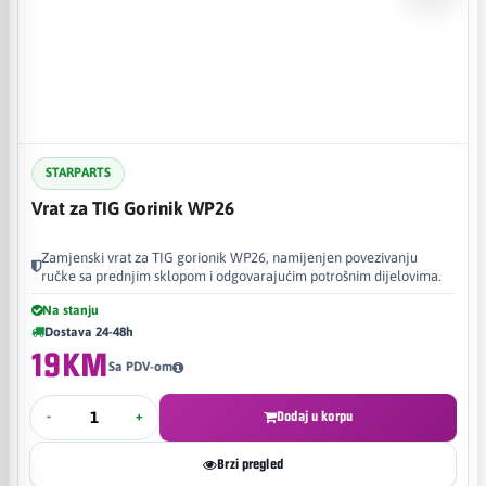
STARPARTS
Vrat za TIG Gorinik WP26
Zamjenski vrat za TIG gorionik WP26, namijenjen povezivanju
ručke sa prednjim sklopom i odgovarajućim potrošnim dijelovima.
Na stanju
Dostava 24-48h
19KM
Sa PDV-om
-
+
Dodaj u korpu
Brzi pregled