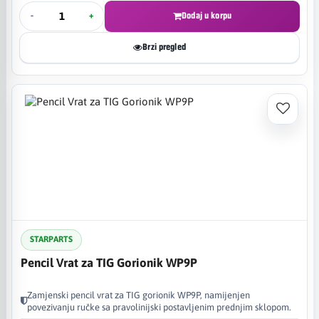
-
+
Dodaj u korpu
Brzi pregled
STARPARTS
Pencil Vrat za TIG Gorionik WP9P
Zamjenski pencil vrat za TIG gorionik WP9P, namijenjen
povezivanju ručke sa pravolinijski postavljenim prednjim sklopom.