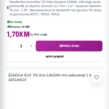
Standardna keramička TIG šoba Starparts 10N46L, 10N duga serija,
veličina #8, sa izlaznim otvorom 12,7 mm / 1/2" i ukupnom dužinom
76 mm / 2.99". Namijenjena je za standardni non gas lens TIG sklop
na gorionicima WP17 / WP18 / WP26.
Na stanju
Dostava 24-48h
1,70KM
Sa PDV-om
-
+
Dodaj u korpu
Brzi pregled