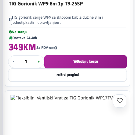
TIG Gorionik WP9 8m 1p T9-25SP
TIG gorionik serije WP9 sa sklopom kabla dužine 8 m i
jednotipkastim upravljanjem.
Na stanju
Dostava 24-48h
349KM
Sa PDV-om
-
+
Dodaj u korpu
Brzi pregled