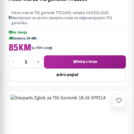
Fiksni vrat za TIG gorionik TTG1600, oznaka 34.0350.2105.
Namijenjen za servis i zamjenu vrata na odgovarajućem TIG
gorioniku.
Na stanju
Dostava 24-48h
85KM
Sa PDV-om
-
+
Dodaj u korpu
Brzi pregled