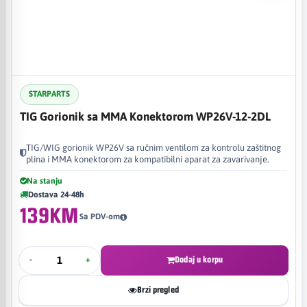
STARPARTS
TIG Gorionik sa MMA Konektorom WP26V-12-2DL
TIG/WIG gorionik WP26V sa ručnim ventilom za kontrolu zaštitnog
plina i MMA konektorom za kompatibilni aparat za zavarivanje.
Na stanju
Dostava 24-48h
139KM
Sa PDV-om
-
+
Dodaj u korpu
Brzi pregled