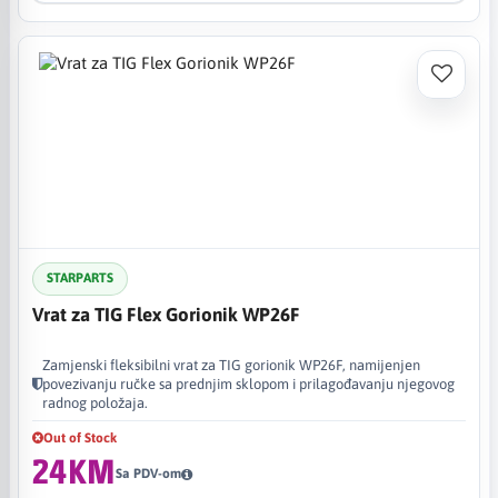
STARPARTS
Vrat za TIG Flex Gorionik WP26F
Zamjenski fleksibilni vrat za TIG gorionik WP26F, namijenjen
povezivanju ručke sa prednjim sklopom i prilagođavanju njegovog
radnog položaja.
Out of Stock
24KM
Sa PDV-om