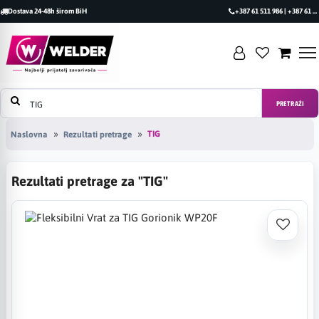
Dostava 24-48h širom BiH
+387 61 511 986 | +387 61 493 470
PRETRAŽI
TIG
Naslovna
Rezultati pretrage
Rezultati pretrage za "TIG"