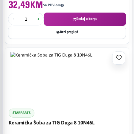
32,49KM
Sa PDV-om
-
+
Dodaj u korpu
Brzi pregled
STARPARTS
Keramička Šoba za TIG Duga 8 10N46L