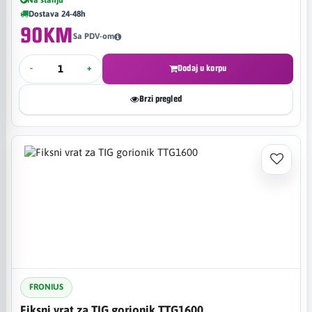
Dostava 24-48h
90KM
Sa PDV-om
-
+
Dodaj u korpu
Brzi pregled
FRONIUS
Fiksni vrat za TIG gorionik TTG1600