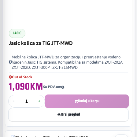
JASIC
Jasic kolica za TIG JTT-MWD
Mobilna kolica JTT-MWD za organizaciju i premještanje vodeno
hlađenih Jasic TIG sistema. Kompatibilna sa modelima ZXJT-202A,
ZXJT-202D, ZXJT-300P i ZXJT-315MWD.
Out of Stock
1,090KM
Sa PDV-om
-
+
Dodaj u korpu
Brzi pregled