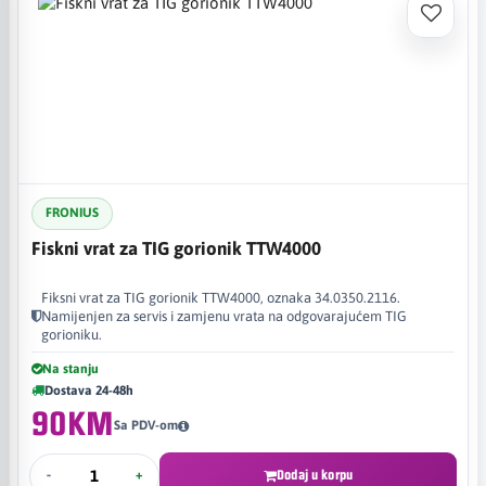
FRONIUS
Fiskni vrat za TIG gorionik TTW4000
Fiksni vrat za TIG gorionik TTW4000, oznaka 34.0350.2116.
Namijenjen za servis i zamjenu vrata na odgovarajućem TIG
gorioniku.
Na stanju
Dostava 24-48h
90KM
Sa PDV-om
-
+
Dodaj u korpu