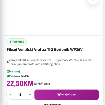
STARPARTS
Fiksni Ventilski Vrat za TIG Gorionik WP26V
Zamjenski fiksni ventilski vrat za TIG gorionik WP26V, sa ručnim
upravljanjem protokom zaštitnog plina.
Na stanju
Dostava 24-48h
22,50KM
Sa PDV-om
-
+
Dodaj u korpu
Brzi pregled