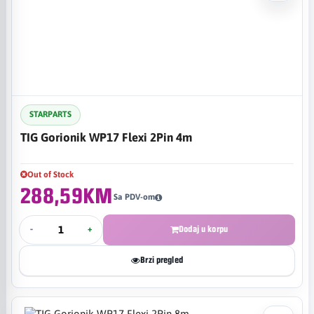
STARPARTS
TIG Gorionik WP17 Flexi 2Pin 4m
Out of Stock
288,59KM
Sa PDV-om
-
+
Dodaj u korpu
Brzi pregled