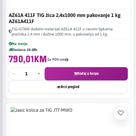
AZ61A 411F TIG žica 2,4x1000 mm pakovanje 1 kg
AZ61A411F
TIG/GTAW dodatni materijal AZ61A 411F u ravnim šipkama
prečnika 2,4 mm i dužine 1000 mm, u pakovanju od 1 kg.
Na stanju
Dostava 24-48h
790,01KM
Sa PDV-om
-
+
Dodaj u korpu
Brzi pregled