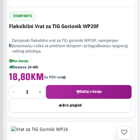
STARPARTS
Fleksibilni Vrat za TIG Gorionik WP20F
Zamjenski fleksibilni vrat za TIG gorionik WP20F, namijenjen
povezivanju ručke sa prednjim sklopom i prilagođavanju njegovog
radnog položaja.
Na stanju
Dostava 24-48h
18,80KM
Sa PDV-om
-
+
Dodaj u korpu
Brzi pregled