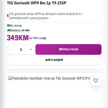
TIG Gorionik WP9 8m 1p T9-25SP
TIG gorionik serije WP9 sa sklopom kabla dužine 8 m i
jednotipkastim upravljanjem.
Na stanju
Dostava 24-48h
349KM
Sa PDV-om
-
+
Dodaj u korpu
Brzi pregled