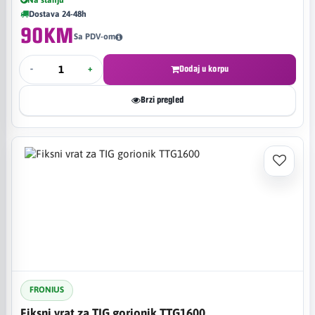
Dostava 24-48h
90KM
Sa PDV-om
-
+
Dodaj u korpu
Brzi pregled
FRONIUS
Fiksni vrat za TIG gorionik TTG1600