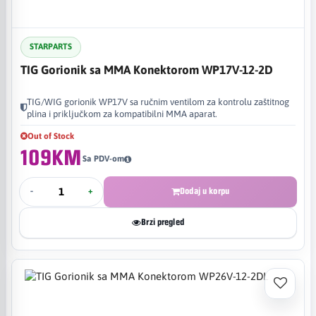
STARPARTS
TIG Gorionik sa MMA Konektorom WP17V-12-2D
TIG/WIG gorionik WP17V sa ručnim ventilom za kontrolu zaštitnog
plina i priključkom za kompatibilni MMA aparat.
Out of Stock
109KM
Sa PDV-om
-
+
Dodaj u korpu
Brzi pregled