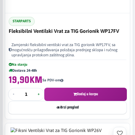
STARPARTS
Fleksibilni Ventilski Vrat za TIG Gorionik WP17FV
Zamjenski fleksibilni ventilski vrat za TIG gorionik WP17FV, sa
mogućnošću prilagođavanja položaja prednjeg sklopa i ručnog
upravljanja protokom zaštitnog plina.
Na stanju
Dostava 24-48h
19,90KM
Sa PDV-om
-
+
Dodaj u korpu
Brzi pregled