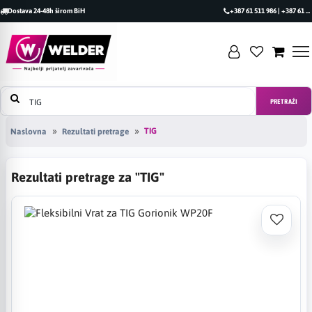
Dostava 24-48h širom BiH
+387 61 511 986 | +387 61 493 470
PRETRAŽI
TIG
Naslovna
Rezultati pretrage
Rezultati pretrage za "TIG"