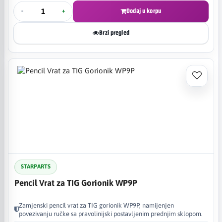
-
+
Dodaj u korpu
Brzi pregled
STARPARTS
Pencil Vrat za TIG Gorionik WP9P
Zamjenski pencil vrat za TIG gorionik WP9P, namijenjen
povezivanju ručke sa pravolinijski postavljenim prednjim sklopom.