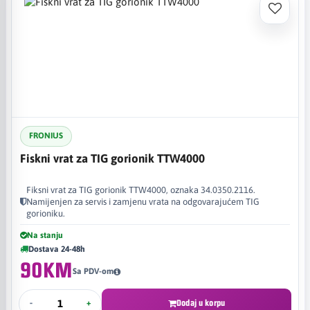
FRONIUS
Fiskni vrat za TIG gorionik TTW4000
Fiksni vrat za TIG gorionik TTW4000, oznaka 34.0350.2116.
Namijenjen za servis i zamjenu vrata na odgovarajućem TIG
gorioniku.
Na stanju
Dostava 24-48h
90KM
Sa PDV-om
-
+
Dodaj u korpu