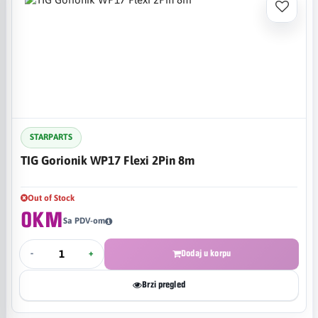
STARPARTS
TIG Gorionik WP17 Flexi 2Pin 8m
Out of Stock
0KM
Sa PDV-om
-
+
Dodaj u korpu
Brzi pregled