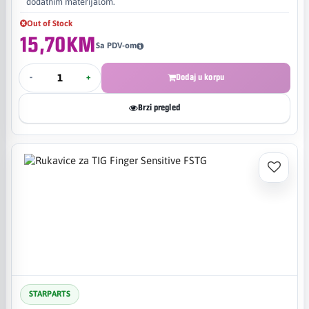
dodatnim materijalom.
Out of Stock
15,70KM
Sa PDV-om
-
+
Dodaj u korpu
Brzi pregled
STARPARTS