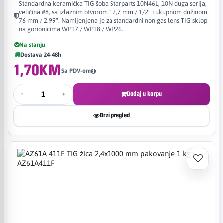
Standardna keramička TIG šoba Starparts 10N46L, 10N duga serija,
veličina #8, sa izlaznim otvorom 12,7 mm / 1/2" i ukupnom dužinom
76 mm / 2.99". Namijenjena je za standardni non gas lens TIG sklop
na gorionicima WP17 / WP18 / WP26.
Na stanju
Dostava 24-48h
1,70KM
Sa PDV-om
-
+
Dodaj u korpu
Brzi pregled