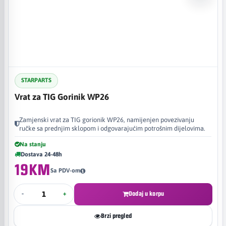
STARPARTS
Vrat za TIG Gorinik WP26
Zamjenski vrat za TIG gorionik WP26, namijenjen povezivanju
ručke sa prednjim sklopom i odgovarajućim potrošnim dijelovima.
Na stanju
Dostava 24-48h
19KM
Sa PDV-om
-
+
Dodaj u korpu
Brzi pregled