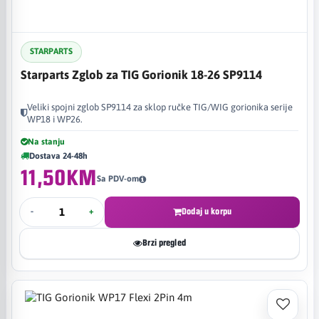
STARPARTS
Starparts Zglob za TIG Gorionik 18-26 SP9114
Veliki spojni zglob SP9114 za sklop ručke TIG/WIG gorionika serije
WP18 i WP26.
Na stanju
Dostava 24-48h
11,50KM
Sa PDV-om
-
+
Dodaj u korpu
Brzi pregled