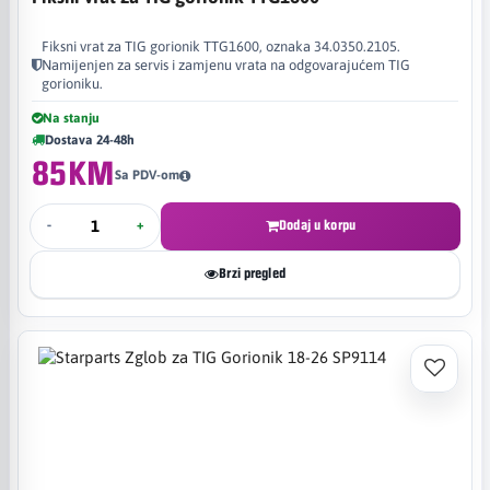
Fiksni vrat za TIG gorionik TTG1600, oznaka 34.0350.2105.
Namijenjen za servis i zamjenu vrata na odgovarajućem TIG
gorioniku.
Na stanju
Dostava 24-48h
85KM
Sa PDV-om
-
+
Dodaj u korpu
Brzi pregled