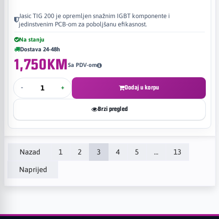
Jasic TIG 200 je opremljen snažnim IGBT komponente i
jedinstvenim PCB-om za poboljšanu efikasnost.
Na stanju
Dostava 24-48h
1,750KM
Sa PDV-om
-
+
Dodaj u korpu
Brzi pregled
Nazad
1
2
3
4
5
...
13
Naprijed