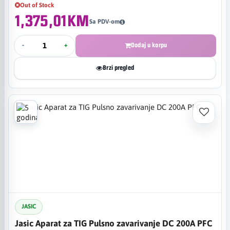
Out of Stock
1,375,01KM
Sa PDV-om
-
+
Dodaj u korpu
Brzi pregled
JASIC
Jasic Aparat za TIG Pulsno zavarivanje DC 200A PFC