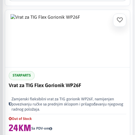
STARPARTS
Vrat za TIG Flex Gorionik WP26F
Zamjenski fleksibilni vrat za TIG gorionik WP26F, namijenjen
povezivanju ručke sa prednjim sklopom i prilagođavanju njegovog
radnog položaja.
Out of Stock
24KM
Sa PDV-om