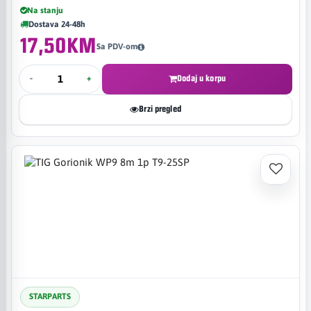
Na stanju
Dostava 24-48h
17,50KM
Sa PDV-om
-
+
Dodaj u korpu
Brzi pregled
STARPARTS