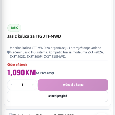
JASIC
Jasic kolica za TIG JTT-MWD
Mobilna kolica JTT-MWD za organizaciju i premještanje vodeno
hlađenih Jasic TIG sistema. Kompatibilna sa modelima ZXJT-202A,
ZXJT-202D, ZXJT-300P i ZXJT-315MWD.
Out of Stock
1,090KM
Sa PDV-om
-
+
Dodaj u korpu
Brzi pregled