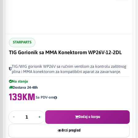
STARPARTS
TIG Gorionik sa MMA Konektorom WP26V-12-2DL
TIG/WIG gorionik WP26V sa ručnim ventilom za kontrolu zaštitnog
plina i MMA konektorom za kompatibilni aparat za zavarivanje.
Na stanju
Dostava 24-48h
139KM
Sa PDV-om
-
+
Dodaj u korpu
Brzi pregled