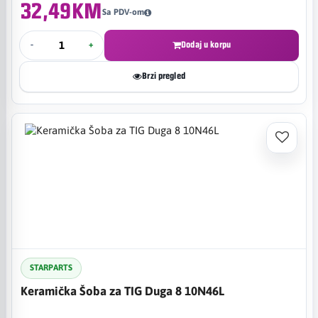
32,49KM
Sa PDV-om
-
+
Dodaj u korpu
Brzi pregled
STARPARTS
Keramička Šoba za TIG Duga 8 10N46L