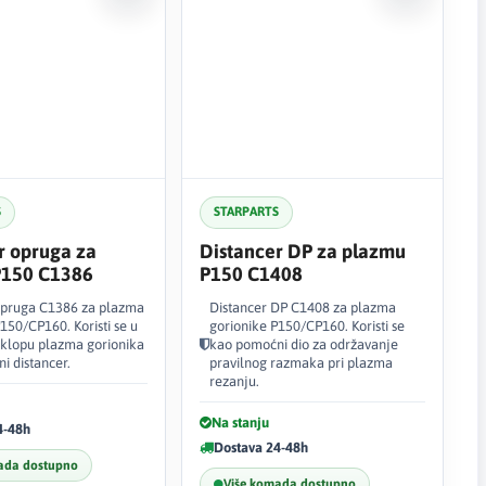
S
STARPARTS
r opruga za
Distancer DP za plazmu
P150 C1386
P150 C1408
opruga C1386 za plazma
Distancer DP C1408 za plazma
150/CP160. Koristi se u
gorionike P150/CP160. Koristi se
klopu plazma gorionika
kao pomoćni dio za održavanje
i distancer.
pravilnog razmaka pri plazma
rezanju.
Na stanju
4-48h
Dostava 24-48h
ada dostupno
Više komada dostupno