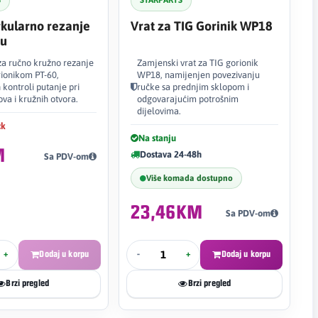
S
STARPARTS
rkularno rezanje
Vrat za TIG Gorinik WP18
mu
 za ručno kružno rezanje
Zamjenski vrat za TIG gorionik
ionikom PT-60,
WP18, namijenjen povezivanju
kontroli putanje pri
ručke sa prednjim sklopom i
ova i kružnih otvora.
odgovarajućim potrošnim
dijelovima.
ck
Na stanju
M
Dostava 24-48h
Sa PDV-om
Više komada dostupno
23,46KM
Sa PDV-om
+
Dodaj u korpu
-
+
Dodaj u korpu
Brzi pregled
Brzi pregled