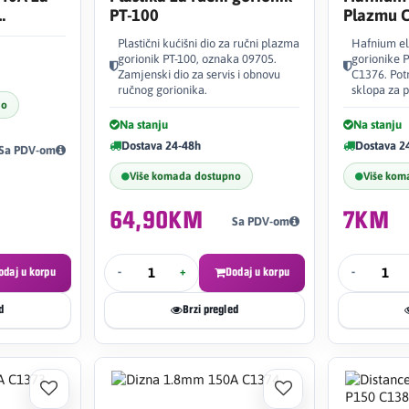
PT-100
Plazmu 
Plastični kućišni dio za ručni plazma
Hafnium el
gorionik PT-100, oznaka 09705.
gorionike 
Zamjenski dio za servis i obnovu
C1376. Pot
ručnog gorionika.
sklopa za 
no
Na stanju
Na stanju
Dostava 24-48h
Dostava 2
Sa PDV-om
Više komada dostupno
Više kom
64,90KM
7KM
Sa PDV-om
odaj u korpu
-
+
Dodaj u korpu
-
d
Brzi pregled