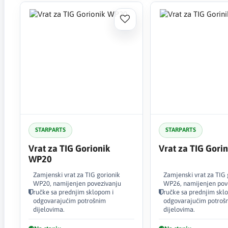
STARPARTS
STARPARTS
Vrat za TIG Gorionik
Vrat za TIG Gori
WP20
Zamjenski vrat za TIG gorionik
Zamjenski vrat za TIG 
WP20, namijenjen povezivanju
WP26, namijenjen pov
ručke sa prednjim sklopom i
ručke sa prednjim skl
odgovarajućim potrošnim
odgovarajućim potroš
dijelovima.
dijelovima.