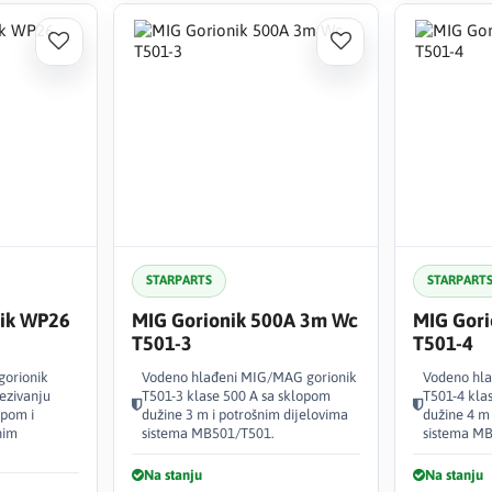
STARPARTS
STARPART
nik WP26
MIG Gorionik 500A 3m Wc
MIG Gori
T501-3
T501-4
gorionik
Vodeno hlađeni MIG/MAG gorionik
Vodeno hl
ezivanju
T501-3 klase 500 A sa sklopom
T501-4 kla
opom i
dužine 3 m i potrošnim dijelovima
dužine 4 m 
nim
sistema MB501/T501.
sistema M
Na stanju
Na stanju