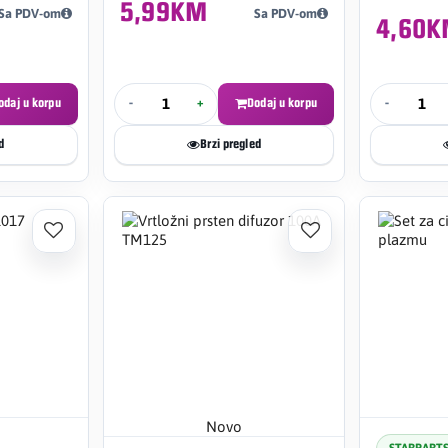
5,99KM
Sa PDV-om
Sa PDV-om
4,60
odaj u korpu
-
+
Dodaj u korpu
-
d
Brzi pregled
Novo