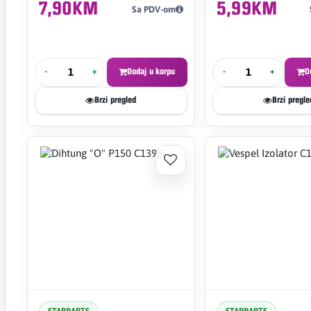
7,90KM
5,99KM
Sa PDV-om
-
+
Dodaj u korpu
-
+
D
Brzi pregled
Brzi pregle