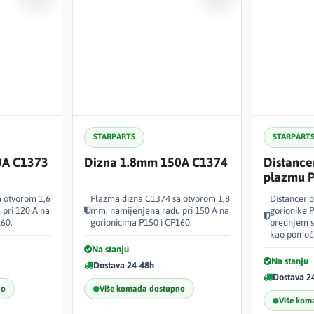
STARPARTS
STARPART
0A C1373
Dizna 1.8mm 150A C1374
Distance
plazmu 
 otvorom 1,6
Plazma dizna C1374 sa otvorom 1,8
Distancer 
pri 120 A na
mm, namijenjena radu pri 150 A na
gorionike P
160.
gorionicima P150 i CP160.
prednjem s
kao pomoćn
Na stanju
Na stanju
Dostava 24-48h
Dostava 2
no
Više komada dostupno
Više kom