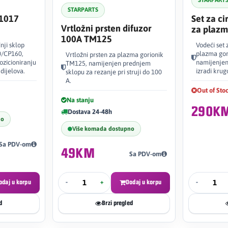
STARPART
STARPARTS
C1017
Set za ci
Vrtložni prsten difuzor
za plaz
100A TM125
nji sklop
Vodeći set
0/CP160,
plazma gor
Vrtložni prsten za plazma gorionik
pozicioniranju
namijenjen 
TM125, namijenjen prednjem
dijelova.
izradi krug
sklopu za rezanje pri struji do 100
A.
Out of Sto
Na stanju
290K
Dostava 24-48h
no
Više komada dostupno
Sa PDV-om
49KM
Sa PDV-om
odaj u korpu
-
+
Dodaj u korpu
-
d
Brzi pregled