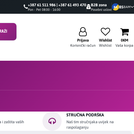
+387 61 511 986 | +387 61 493 470
B2B zona
BS
BAM
BA
Pon - Pet 08:00 - 16:00
Posebni uslovi
RAŽI
Prijava
Wishlist
0KM
Korisnički račun
Wishlist
Vaša korpa
STRUČNA PODRŠKA
i zaštita vaših
Naš tim stručnjaka uvijek na
raspolaganju