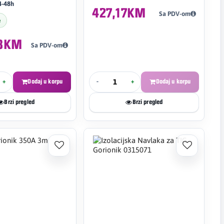
4-48h
427,17KM
Sa PDV-om
e
38KM
Sa PDV-om
+
Dodaj u korpu
-
+
Dodaj u korpu
Brzi pregled
Brzi pregled