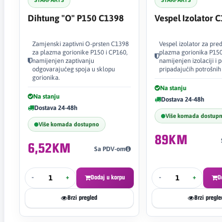
STARPARTS
STARPARTS
Dihtung "O" P150 C1398
Vespel Izolator 
Zamjenski zaptivni O-prsten C1398
Vespel izolator za pred
za plazma gorionike P150 i CP160,
plazma gorionika P15
namijenjen zaptivanju
namijenjen izolaciji i 
odgovarajućeg spoja u sklopu
pripadajućih potrošnih 
gorionika.
Na stanju
Na stanju
Dostava 24-48h
Dostava 24-48h
Više komada dostup
Više komada dostupno
89KM
6,52KM
Sa PDV-om
-
+
Dodaj u korpu
-
+
D
Brzi pregled
Brzi pregle