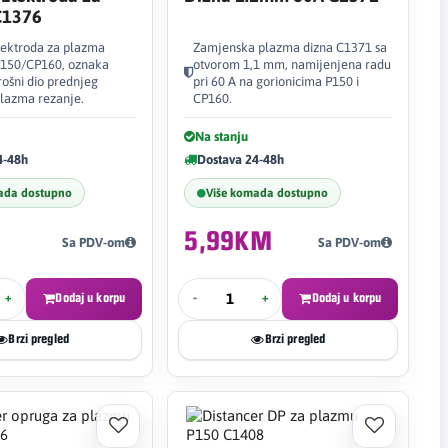
C1376
ektroda za plazma
Zamjenska plazma dizna C1371 sa
P150/CP160, oznaka
otvorom 1,1 mm, namijenjena radu
rošni dio prednjeg
pri 60 A na gorionicima P150 i
plazma rezanje.
CP160.
Na stanju
4-48h
Dostava 24-48h
ada dostupno
Više komada dostupno
5,99KM
Sa PDV-om
Sa PDV-om
+
Dodaj u korpu
-
+
Dodaj u korpu
Brzi pregled
Brzi pregled