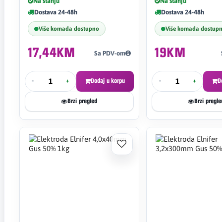
Na stanju
Na stanju
Dostava 24-48h
Dostava 24-48h
Više komada dostupno
Više komada dostup
17,44KM
19KM
Sa PDV-om
-
+
Dodaj u korpu
-
+
D
Brzi pregled
Brzi pregle