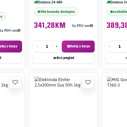
Dostava 24-48h
Dostava 2
Više komada dostupno
availabl
no
341,28KM
389,
Sa PDV-om
Sa PDV-om
odaj u korpu
-
+
Dodaj u korpu
-
d
Brzi pregled