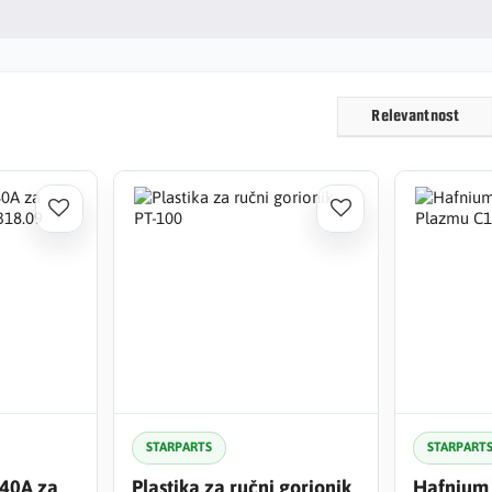
Relevantnost
STARPARTS
STARPART
40A za
Plastika za ručni gorionik
Hafnium 