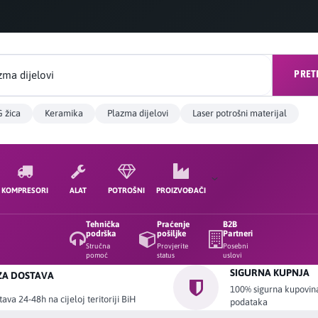
PRET
 žica
Keramika
Plazma dijelovi
Laser potrošni materijal
KOMPRESORI
ALAT
POTROŠNI
PROIZVOĐAČI
Tehnička
Praćenje
B2B
podrška
pošiljke
Partneri
Stručna
Provjerite
Posebni
pomoć
status
uslovi
SIGURNA KUPNJA
ZA DOSTAVA
100% sigurna kupovina 
ava 24-48h na cijeloj teritoriji BiH
podataka