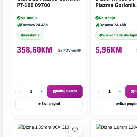
PT-100 09700
Plazma Gorionik
51318.09
Na stanju
Na stanju
Dostava 24-48h
Dostava 24-48h
available
Više komada dostup
358,60KM
5,96KM
Sa PDV-om
-
+
Dodaj u korpu
-
+
D
Brzi pregled
Brzi pregle