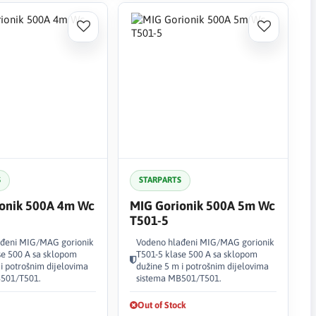
S
STARPARTS
onik 500A 4m Wc
MIG Gorionik 500A 5m Wc
T501-5
ađeni MIG/MAG gorionik
Vodeno hlađeni MIG/MAG gorionik
se 500 A sa sklopom
T501-5 klase 500 A sa sklopom
i potrošnim dijelovima
dužine 5 m i potrošnim dijelovima
B501/T501.
sistema MB501/T501.
Out of Stock