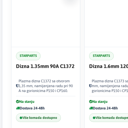
STARPARTS
STARPARTS
Dizna 1.35mm 90A C1372
Dizna 1.6mm 12
Plazma dizna C1372 sa otvorom
Plazma dizna C1373 sa
1,35 mm, namijenjena radu pri 90
mm, namijenjena radu 
A na gorionicima P150 i CP160.
gorionicima P150 i CP
Na stanju
Na stanju
Dostava 24-48h
Dostava 24-48h
Više komada dostupno
Više komada dostup