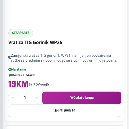
STARPARTS
Vrat za TIG Gorinik WP26
Zamjenski vrat za TIG gorionik WP26, namijenjen povezivanju
ručke sa prednjim sklopom i odgovarajućim potrošnim dijelovima.
Na stanju
Dostava 24-48h
19KM
Sa PDV-om
-
+
Dodaj u korpu
Brzi pregled