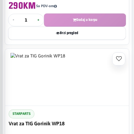
290KM
Sa PDV-om
-
+
Dodaj u korpu
Brzi pregled
STARPARTS
Vrat za TIG Gorinik WP18