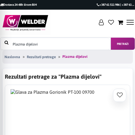
Dostava 24-48h širom BiH
+387 61 511 986 | +387 61 493 470
PRETRAŽI
Plazma dijelovi
Naslovna
Rezultati pretrage
Rezultati pretrage za "Plazma dijelovi"