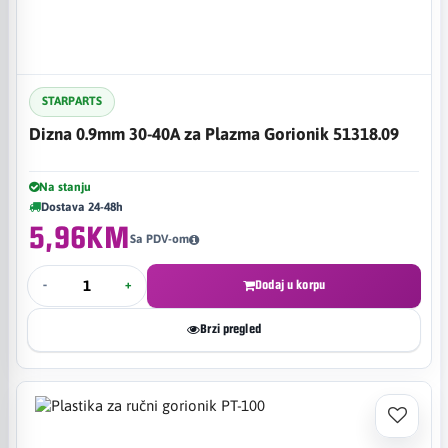
STARPARTS
Dizna 0.9mm 30-40A za Plazma Gorionik 51318.09
Na stanju
Dostava 24-48h
5,96KM
Sa PDV-om
-
+
Dodaj u korpu
Brzi pregled