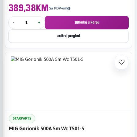
389,38KM
Sa PDV-om
-
+
Dodaj u korpu
Brzi pregled
STARPARTS
MIG Gorionik 500A 5m Wc T501-5