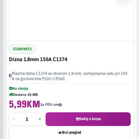
STARPARTS
Dizna 1.8mm 150A C1374
Plazma dizna C1374 sa otvorom 1,8 mm, namijenjena radu pri 150
A na gorionicima P150 i CP160.
Na stanju
Dostava 24-48h
5,99KM
Sa PDV-om
-
+
Dodaj u korpu
Brzi pregled