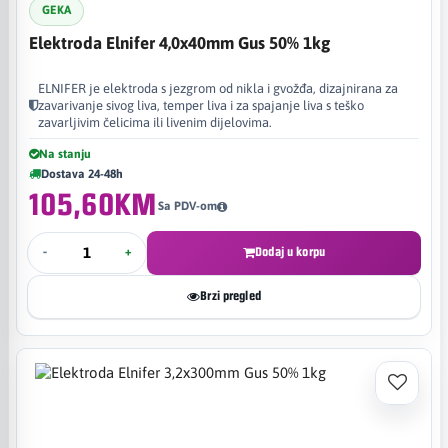
GEKA
Elektroda Elnifer 4,0x40mm Gus 50% 1kg
ELNIFER je elektroda s jezgrom od nikla i gvožđa, dizajnirana za
zavarivanje sivog liva, temper liva i za spajanje liva s teško
zavarljivim čelicima ili livenim dijelovima. ​
Na stanju
Dostava 24-48h
105,60KM
Sa PDV-om
-
+
Dodaj u korpu
Brzi pregled