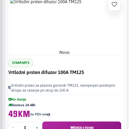
Novo
STARPARTS
Vrtložni prsten difuzor 100A TM125
Vrtložni prsten za plazma gorionik TM125, namijenjen prednjem
sklopu za rezanje pri struji do 100 A.
Na stanju
Dostava 24-48h
49KM
Sa PDV-om
-
+
Dodaj u korpu