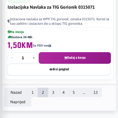
Izolacijska Navlaka za TIG Gorionik 0315071
Izolaciona navlaka za WP9 TIG gorionik, oznaka 0315071. Koristi se
kao zaštitni i izolacioni dio u sklopu TIG gorionika.
Na stanju
Dostava 24-48h
1,50KM
Sa PDV-om
-
+
Dodaj u korpu
Brzi pregled
Nazad
1
2
3
4
5
...
13
Naprijed