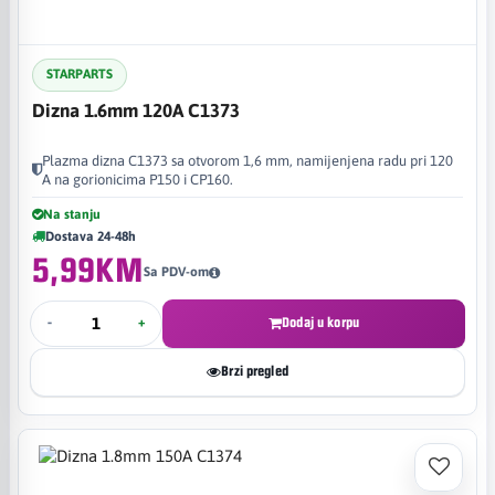
STARPARTS
Dizna 1.6mm 120A C1373
Plazma dizna C1373 sa otvorom 1,6 mm, namijenjena radu pri 120
A na gorionicima P150 i CP160.
Na stanju
Dostava 24-48h
5,99KM
Sa PDV-om
-
+
Dodaj u korpu
Brzi pregled