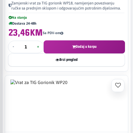
Zamjenski vrat za TIG gorionik WP18, namijenjen povezivanju
ručke sa prednjim sklopom i odgovarajućim potrošnim dijelovima.
Na stanju
Dostava 24-48h
23,46KM
Sa PDV-om
-
+
Dodaj u korpu
Brzi pregled