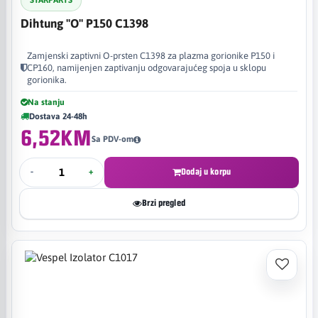
STARPARTS
Dihtung "O" P150 C1398
Zamjenski zaptivni O-prsten C1398 za plazma gorionike P150 i
CP160, namijenjen zaptivanju odgovarajućeg spoja u sklopu
gorionika.
Na stanju
Dostava 24-48h
6,52KM
Sa PDV-om
-
+
Dodaj u korpu
Brzi pregled