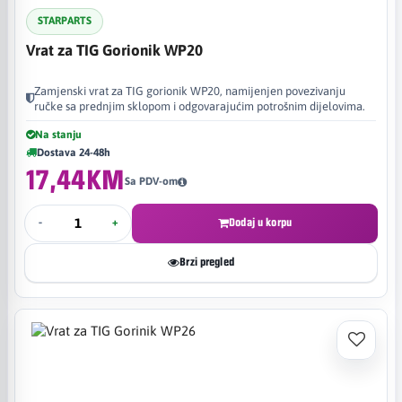
STARPARTS
Vrat za TIG Gorionik WP20
Zamjenski vrat za TIG gorionik WP20, namijenjen povezivanju
ručke sa prednjim sklopom i odgovarajućim potrošnim dijelovima.
Na stanju
Dostava 24-48h
17,44KM
Sa PDV-om
-
+
Dodaj u korpu
Brzi pregled