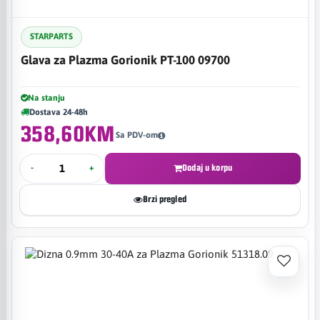
STARPARTS
Glava za Plazma Gorionik PT-100 09700
Na stanju
Dostava 24-48h
358,60KM
Sa PDV-om
-
+
Dodaj u korpu
Brzi pregled