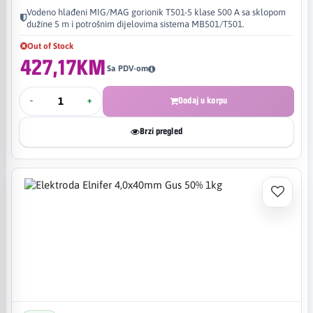
Vodeno hlađeni MIG/MAG gorionik T501-5 klase 500 A sa sklopom
dužine 5 m i potrošnim dijelovima sistema MB501/T501.
Out of Stock
427,17KM
Sa PDV-om
-
+
Dodaj u korpu
Brzi pregled