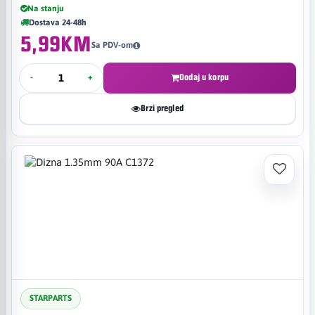
Na stanju
Dostava 24-48h
5,99KM
Sa PDV-om
-
+
Dodaj u korpu
Brzi pregled
STARPARTS