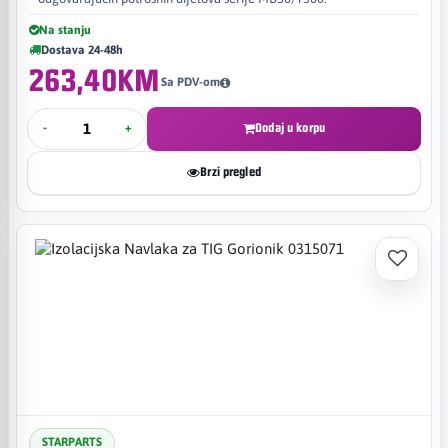
Na stanju
Dostava 24-48h
263,40KM
Sa PDV-om
-
+
Dodaj u korpu
Brzi pregled
STARPARTS