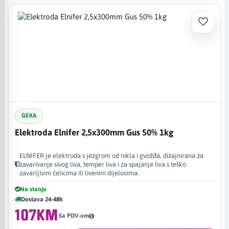
GEKA
Elektroda Elnifer 2,5x300mm Gus 50% 1kg
ELNIFER je elektroda s jezgrom od nikla i gvožđa, dizajnirana za
zavarivanje sivog liva, temper liva i za spajanje liva s teško
zavarljivim čelicima ili livenim dijelovima. ​
Na stanju
Dostava 24-48h
107KM
Sa PDV-om