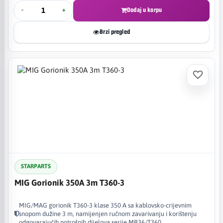
-
+
Dodaj u korpu
Brzi pregled
STARPARTS
MIG Gorionik 350A 3m T360-3
MIG/MAG gorionik T360-3 klase 350 A sa kablovsko-crijevnim
snopom dužine 3 m, namijenjen ručnom zavarivanju i korištenju
odgovarajućih potrošnih dijelova serije MB36/T360.