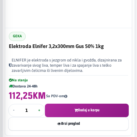
GEKA
Elektroda Elnifer 3,2x300mm Gus 50% 1kg
ELNIFER je elektroda s jezgrom od nikla i gvožđa, dizajnirana za
zavarivanje sivog liva, temper liva i za spajanje liva s teško
zavarljivim čelicima ili livenim dijelovima. ​
Na stanju
Dostava 24-48h
112,25KM
Sa PDV-om
-
+
Dodaj u korpu
Brzi pregled