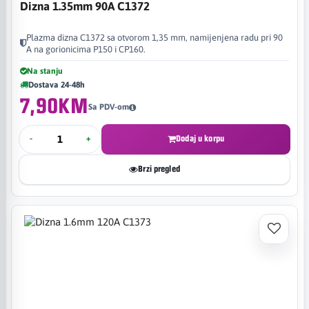
Dizna 1.35mm 90A C1372
Plazma dizna C1372 sa otvorom 1,35 mm, namijenjena radu pri 90
A na gorionicima P150 i CP160.
Na stanju
Dostava 24-48h
7,90KM
Sa PDV-om
-
+
Dodaj u korpu
Brzi pregled