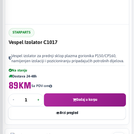
STARPARTS
Vespel Izolator C1017
Vespel izolator za prednji sklop plazma gorionika P150/CP160,
namijenjen izolaciji i pozicioniranju pripadajućih potrošnih dijelova.
Na stanju
Dostava 24-48h
89KM
Sa PDV-om
-
+
Dodaj u korpu
Brzi pregled