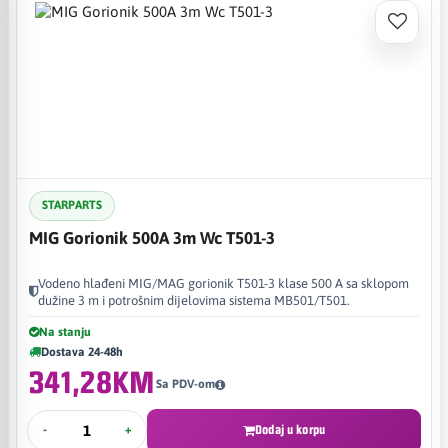
STARPARTS
MIG Gorionik 500A 3m Wc T501-3
Vodeno hlađeni MIG/MAG gorionik T501-3 klase 500 A sa sklopom
dužine 3 m i potrošnim dijelovima sistema MB501/T501.
Na stanju
Dostava 24-48h
341,28KM
Sa PDV-om
-
+
Dodaj u korpu