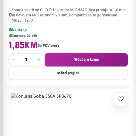
Kontaktni vrh od CuCrZr legure za MIG/MAG žicu promjera 1,6 mm,
sa navojem M6 i dužinom 28 mm, kompatibilan sa gorionicima
MB25 i T250.
Na stanju
Dostava 24-48h
1,85KM
Sa PDV-om
-
+
Dodaj u korpu
Brzi pregled