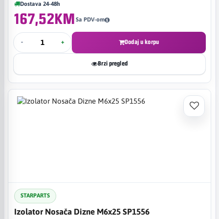
Dostava 24-48h
167,52KM
Sa PDV-om
-
+
Dodaj u korpu
Brzi pregled
STARPARTS
Izolator Nosača Dizne M6x25 SP1556