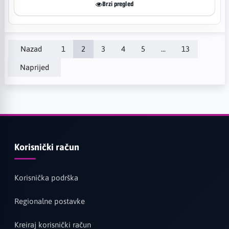
Brzi pregled
Nazad
1
2
3
4
5
...
13
Naprijed
Korisnički račun
Korisnička podrška
Regionalne postavke
Kreiraj korisnički račun