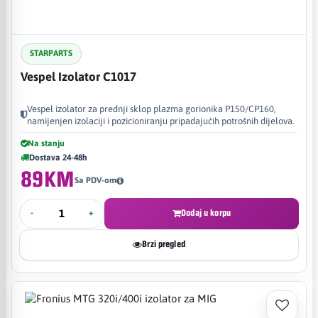
STARPARTS
Vespel Izolator C1017
Vespel izolator za prednji sklop plazma gorionika P150/CP160,
namijenjen izolaciji i pozicioniranju pripadajućih potrošnih dijelova.
Na stanju
Dostava 24-48h
89KM
Sa PDV-om
-
+
Dodaj u korpu
Brzi pregled