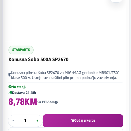
STARPARTS
Konusna Šoba 500A SP2670
Konusna plinska šoba SP2670 za MIG/MAG gorionike MB501/T501
klase 500 A. Usmjerava zaštitni plin prema području zavarivanja.
Na stanju
Dostava 24-48h
8,78KM
Sa PDV-om
-
+
Dodaj u korpu