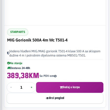
STARPARTS
MIG Gorionik 500A 4m Wc T501-4
Vodeno hlađeni MIG/MAG gorionik T501-4 klase 500 A sa sklopom
dužine 4 m i potrošnim dijelovima sistema MB501/T501.
Na stanju
Dostava 24-48h
389,38KM
Sa PDV-om
-
+
Dodaj u korpu
Brzi pregled