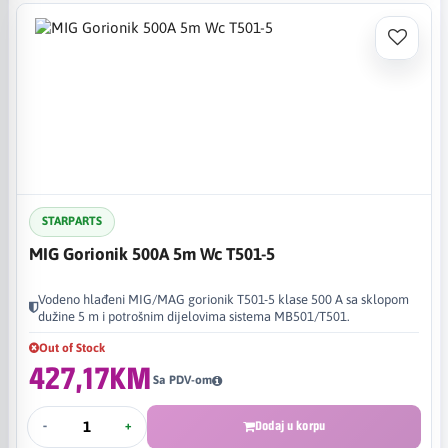
STARPARTS
MIG Gorionik 500A 5m Wc T501-5
Vodeno hlađeni MIG/MAG gorionik T501-5 klase 500 A sa sklopom
dužine 5 m i potrošnim dijelovima sistema MB501/T501.
Out of Stock
427,17KM
Sa PDV-om
-
+
Dodaj u korpu