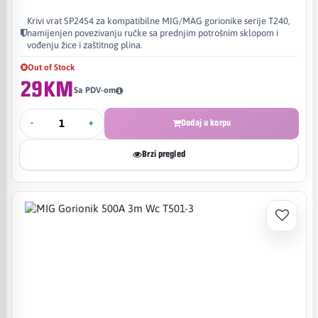
Krivi vrat SP2454 za kompatibilne MIG/MAG gorionike serije T240,
namijenjen povezivanju ručke sa prednjim potrošnim sklopom i
vođenju žice i zaštitnog plina.
Out of Stock
29KM
Sa PDV-om
-
+
Dodaj u korpu
Brzi pregled