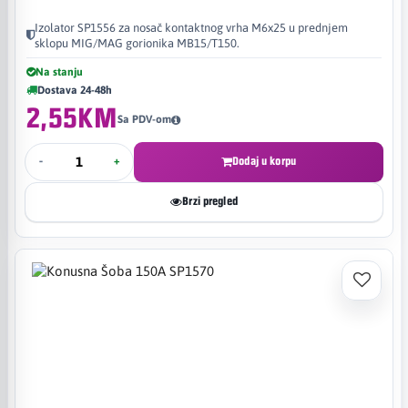
Izolator SP1556 za nosač kontaktnog vrha M6x25 u prednjem
sklopu MIG/MAG gorionika MB15/T150.
Na stanju
Dostava 24-48h
2,55KM
Sa PDV-om
-
+
Dodaj u korpu
Brzi pregled