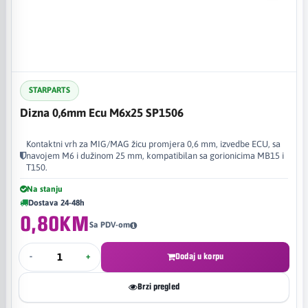
STARPARTS
Dizna 0,6mm Ecu M6x25 SP1506
Kontaktni vrh za MIG/MAG žicu promjera 0,6 mm, izvedbe ECU, sa
navojem M6 i dužinom 25 mm, kompatibilan sa gorionicima MB15 i
T150.
Na stanju
Dostava 24-48h
0,80KM
Sa PDV-om
-
+
Dodaj u korpu
Brzi pregled