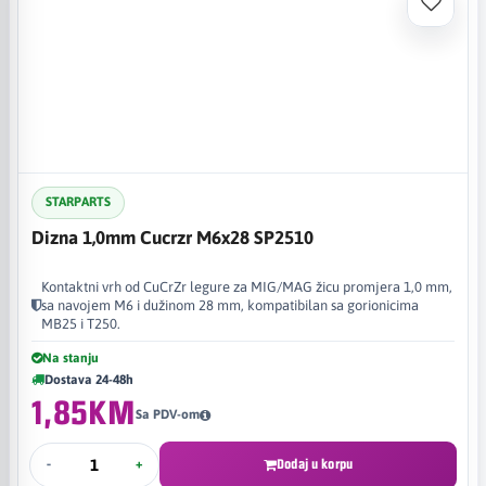
STARPARTS
Dizna 1,0mm Cucrzr M6x28 SP2510
Kontaktni vrh od CuCrZr legure za MIG/MAG žicu promjera 1,0 mm,
sa navojem M6 i dužinom 28 mm, kompatibilan sa gorionicima
MB25 i T250.
Na stanju
Dostava 24-48h
1,85KM
Sa PDV-om
-
+
Dodaj u korpu