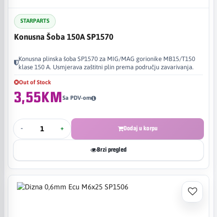
STARPARTS
Konusna Šoba 150A SP1570
Konusna plinska šoba SP1570 za MIG/MAG gorionike MB15/T150
klase 150 A. Usmjerava zaštitni plin prema području zavarivanja.
Out of Stock
3,55KM
Sa PDV-om
-
+
Dodaj u korpu
Brzi pregled