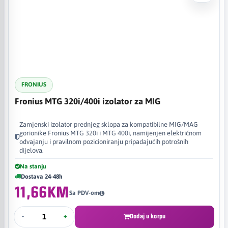
FRONIUS
Fronius MTG 320i/400i izolator za MIG
Zamjenski izolator prednjeg sklopa za kompatibilne MIG/MAG
gorionike Fronius MTG 320i i MTG 400i, namijenjen električnom
odvajanju i pravilnom pozicioniranju pripadajućih potrošnih
dijelova.
Na stanju
Dostava 24-48h
11,66KM
Sa PDV-om
-
+
Dodaj u korpu