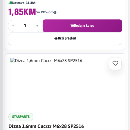
Dostava 24-48h
1,85KM
Sa PDV-om
-
+
Dodaj u korpu
Brzi pregled
STARPARTS
Dizna 1,6mm Cucrzr M6x28 SP2516