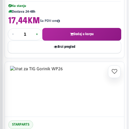
Na stanju
Dostava 24-48h
17,44KM
Sa PDV-om
-
+
Dodaj u korpu
Brzi pregled
STARPARTS