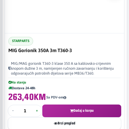
STARPARTS
MIG Gorionik 350A 3m T360-3
MIG/MAG gorionik T360-3 klase 350 A sa kablovsko-crijevnim
snopom dužine 3 m, namijenjen ručnom zavarivanju i korištenju
odgovarajućih potrošnih dijelova serije MB36/T360.
Na stanju
Dostava 24-48h
263,40KM
Sa PDV-om
-
+
Dodaj u korpu
Brzi pregled