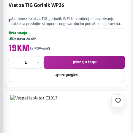
Vrat za TIG Gorinik WP26
Zamjenski vrat za TIG gorionik WP26, namijenjen povezivanju
ručke sa prednjim sklopom i odgovarajućim potrošnim dijelovima.
Na stanju
Dostava 24-48h
19KM
Sa PDV-om
-
+
Dodaj u korpu
Brzi pregled