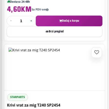
Dostava 24-48h
4,60KM
Sa PDV-om
-
+
Dodaj u korpu
Brzi pregled
STARPARTS
Krivi vrat za mig T240 SP2454