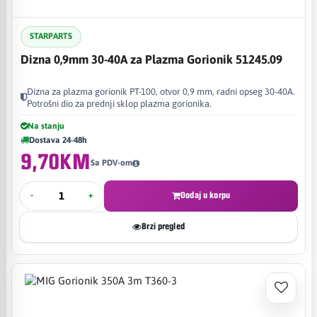
STARPARTS
Dizna 0,9mm 30-40A za Plazma Gorionik 51245.09
Dizna za plazma gorionik PT-100, otvor 0,9 mm, radni opseg 30-40A.
Potrošni dio za prednji sklop plazma gorionika.
Na stanju
Dostava 24-48h
9,70KM
Sa PDV-om
-
+
Dodaj u korpu
Brzi pregled