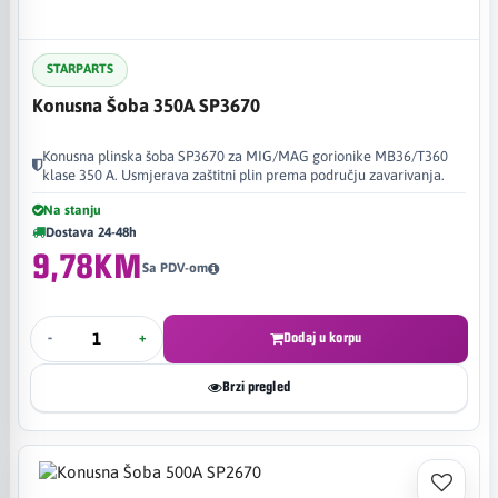
STARPARTS
Konusna Šoba 350A SP3670
Konusna plinska šoba SP3670 za MIG/MAG gorionike MB36/T360
klase 350 A. Usmjerava zaštitni plin prema području zavarivanja.
Na stanju
Dostava 24-48h
9,78KM
Sa PDV-om
-
+
Dodaj u korpu
Brzi pregled