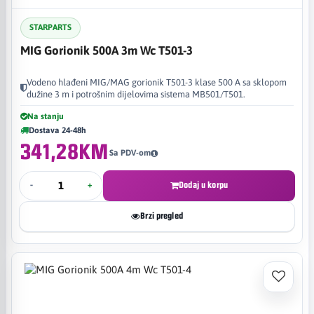
STARPARTS
MIG Gorionik 500A 3m Wc T501-3
Vodeno hlađeni MIG/MAG gorionik T501-3 klase 500 A sa sklopom
dužine 3 m i potrošnim dijelovima sistema MB501/T501.
Na stanju
Dostava 24-48h
341,28KM
Sa PDV-om
-
+
Dodaj u korpu
Brzi pregled