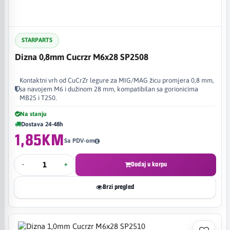
STARPARTS
Dizna 0,8mm Cucrzr M6x28 SP2508
Kontaktni vrh od CuCrZr legure za MIG/MAG žicu promjera 0,8 mm,
sa navojem M6 i dužinom 28 mm, kompatibilan sa gorionicima
MB25 i T250.
Na stanju
Dostava 24-48h
1,85KM
Sa PDV-om
-
+
Dodaj u korpu
Brzi pregled