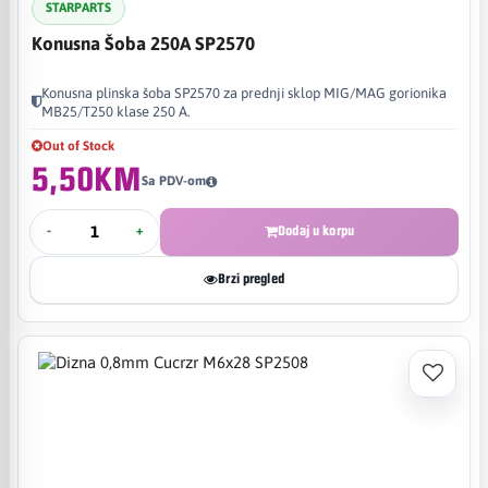
STARPARTS
Konusna Šoba 250A SP2570
Konusna plinska šoba SP2570 za prednji sklop MIG/MAG gorionika
MB25/T250 klase 250 A.
Out of Stock
5,50KM
Sa PDV-om
-
+
Dodaj u korpu
Brzi pregled