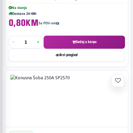
Na stanju
Dostava 24-48h
0,80KM
Sa PDV-om
-
+
Dodaj u korpu
Brzi pregled