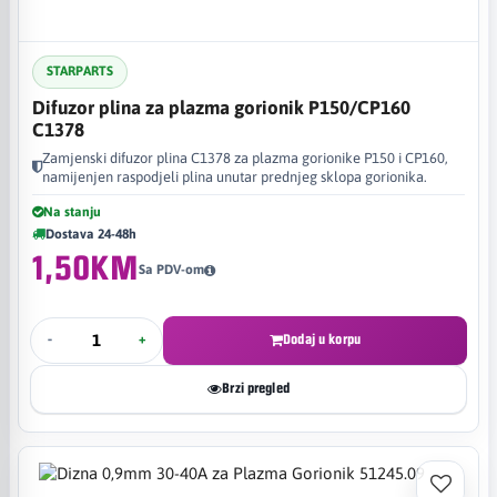
STARPARTS
Difuzor plina za plazma gorionik P150/CP160
C1378
Zamjenski difuzor plina C1378 za plazma gorionike P150 i CP160,
namijenjen raspodjeli plina unutar prednjeg sklopa gorionika.
Na stanju
Dostava 24-48h
1,50KM
Sa PDV-om
-
+
Dodaj u korpu
Brzi pregled