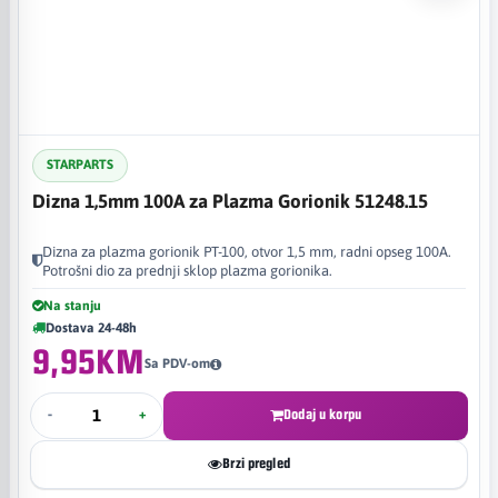
STARPARTS
Dizna 1,5mm 100A za Plazma Gorionik 51248.15
Dizna za plazma gorionik PT-100, otvor 1,5 mm, radni opseg 100A.
Potrošni dio za prednji sklop plazma gorionika.
Na stanju
Dostava 24-48h
9,95KM
Sa PDV-om
-
+
Dodaj u korpu
Brzi pregled