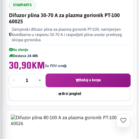
STARPARTS
Difuzor plina 30-70 A za plazma gorionik PT-100
60025
Zamjenski difuzor plina za plazma gorionik PT-100, namijenjen
izvedbama u rasponu 30-70 A i raspodjeli plina unutar prednjeg
sklopa gorionika.
Na stanju
Dostava 24-48h
30,90KM
Sa PDV-om
-
+
Dodaj u korpu
Brzi pregled