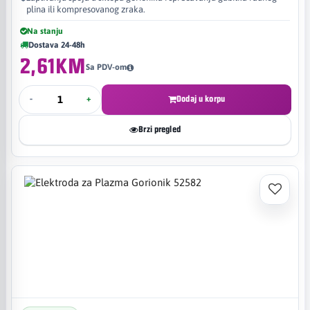
plina ili kompresovanog zraka.
Na stanju
Dostava 24-48h
2,61KM
Sa PDV-om
-
+
Dodaj u korpu
Brzi pregled