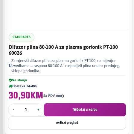
STARPARTS
Difuzor plina 80-100 A za plazma gorionik PT-100
60026
Zamjenski difuzor plina za plazma gorionik PT-100, namijenjen
izvedbama u rasponu 80-100 A i raspodjeli plina unutar prednjeg
sklopa gorionika.
Na stanju
Dostava 24-48h
30,90KM
Sa PDV-om
-
+
Dodaj u korpu
Brzi pregled