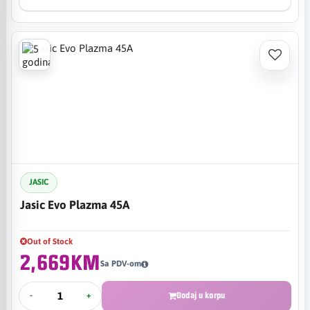
JASIC
Jasic Evo Plazma 45A
Out of Stock
2,669KM
Sa PDV-om
-
+
Dodaj u korpu