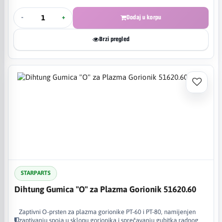
-
+
Dodaj u korpu
Brzi pregled
STARPARTS
Dihtung Gumica "O" za Plazma Gorionik 51620.60
Zaptivni O-prsten za plazma gorionike PT-60 i PT-80, namijenjen
zaptivanju spoja u sklopu gorionika i sprečavanju gubitka radnog