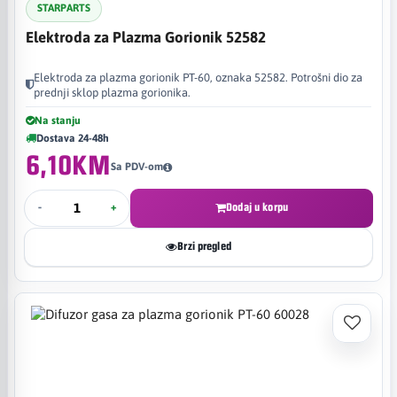
STARPARTS
Elektroda za Plazma Gorionik 52582
Elektroda za plazma gorionik PT-60, oznaka 52582. Potrošni dio za
prednji sklop plazma gorionika.
Na stanju
Dostava 24-48h
6,10KM
Sa PDV-om
-
+
Dodaj u korpu
Brzi pregled