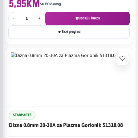
5,95KM
Sa PDV-om
-
+
Dodaj u korpu
Brzi pregled
STARPARTS
Dizna 0.8mm 20-30A za Plazma Gorionik 51318.08