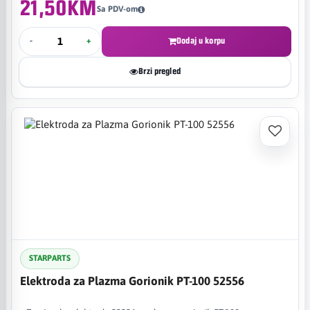
21,50KM
Sa PDV-om
-
+
Dodaj u korpu
Brzi pregled
STARPARTS
Elektroda za Plazma Gorionik PT-100 52556