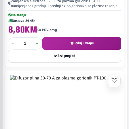
Zamjenska elektroda 52556 za plazma gorionik PT-100,
namijenjena ugradnji u prednji sklop gorionika za plazma rezanje.
Na stanju
Dostava 24-48h
8,80KM
Sa PDV-om
-
+
Dodaj u korpu
Brzi pregled