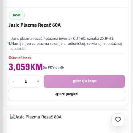
JASIC
Jasic Plazma Rezač 60A
Jasic plazma rezač / plazma inverter CUT-60, oznaka ZXJP-61.
Namijenjen za plazma rezanje u radioničkoj, servisnoj i montažnoj
upotrebi.
Out of Stock
3,059KM
Sa PDV-om
-
+
Dodaj u korpu
Brzi pregled