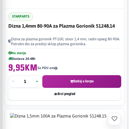
STARPARTS
Dizna 1,4mm 80-90A za Plazma Gorionik 51248.14
Dizna za plazma gorionik PT-100, otvor 1,4 mm, radni opseg 80-90A.
Potrošni dio za prednji sklop plazma gorionika.
Na stanju
Dostava 24-48h
9,95KM
Sa PDV-om
-
+
Dodaj u korpu
Brzi pregled