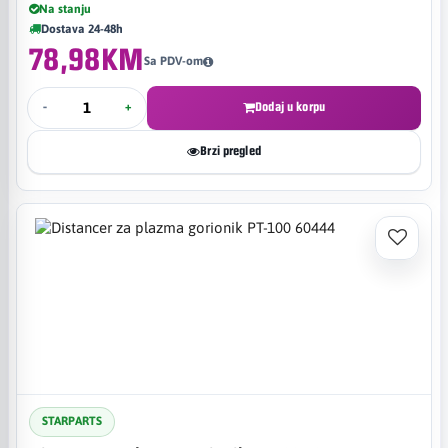
Na stanju
Dostava 24-48h
78,98KM
Sa PDV-om
-
+
Dodaj u korpu
Brzi pregled
STARPARTS