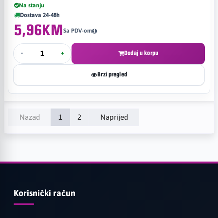
Na stanju
Dostava 24-48h
5,96KM
Sa PDV-om
-
+
Dodaj u korpu
Brzi pregled
Nazad
1
2
Naprijed
Korisnički račun