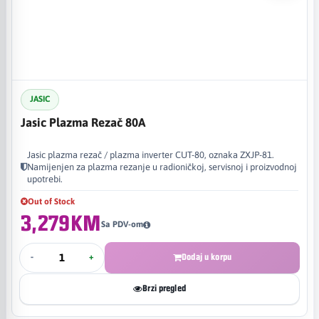
JASIC
Jasic Plazma Rezač 80A
Jasic plazma rezač / plazma inverter CUT-80, oznaka ZXJP-81.
Namijenjen za plazma rezanje u radioničkoj, servisnoj i proizvodnoj
upotrebi.
Out of Stock
3,279KM
Sa PDV-om
-
+
Dodaj u korpu
Brzi pregled