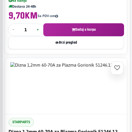
Na stanju
Dostava 24-48h
9,70KM
Sa PDV-om
-
+
Dodaj u korpu
Brzi pregled
STARPARTS
Dizna 1,2mm 60-70A za Plazma Gorionik 51246.12