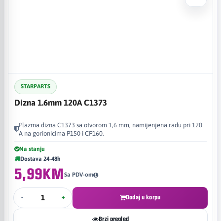
STARPARTS
Dizna 1.6mm 120A C1373
Plazma dizna C1373 sa otvorom 1,6 mm, namijenjena radu pri 120
A na gorionicima P150 i CP160.
Na stanju
Dostava 24-48h
5,99KM
Sa PDV-om
-
+
Dodaj u korpu
Brzi pregled