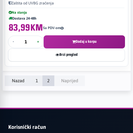
Zaštita od UVBG zračenja
Na stanju
Dostava 24-48h
83,99KM
Sa PDV-om
-
+
Dodaj u korpu
Brzi pregled
Nazad
1
2
Naprijed
Korisnički račun