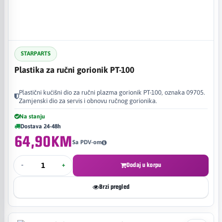
STARPARTS
Plastika za ručni gorionik PT-100
Plastični kućišni dio za ručni plazma gorionik PT-100, oznaka 09705.
Zamjenski dio za servis i obnovu ručnog gorionika.
Na stanju
Dostava 24-48h
64,90KM
Sa PDV-om
-
+
Dodaj u korpu
Brzi pregled