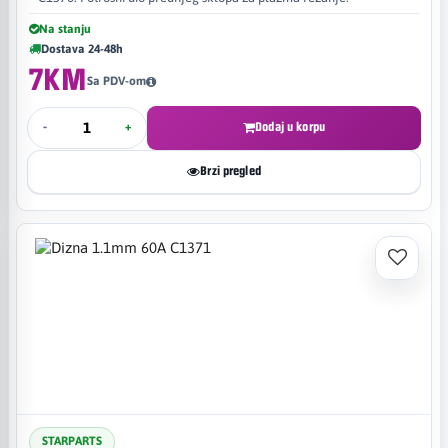
Na stanju
Dostava 24-48h
7KM
Sa PDV-om
-
+
Dodaj u korpu
Brzi pregled
STARPARTS