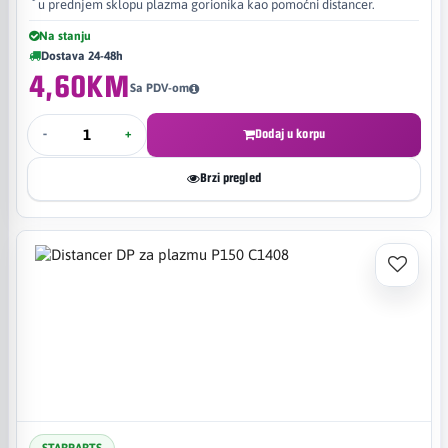
u prednjem sklopu plazma gorionika kao pomoćni distancer.
Na stanju
Dostava 24-48h
4,60KM
Sa PDV-om
-
+
Dodaj u korpu
Brzi pregled