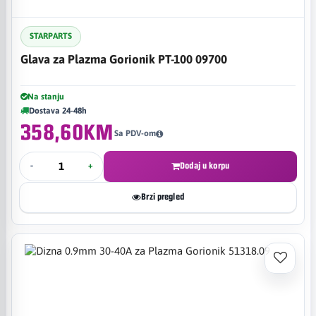
STARPARTS
Glava za Plazma Gorionik PT-100 09700
Na stanju
Dostava 24-48h
358,60KM
Sa PDV-om
-
+
Dodaj u korpu
Brzi pregled