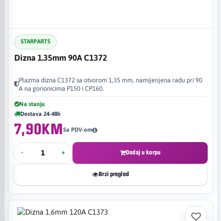
STARPARTS
Dizna 1.35mm 90A C1372
Plazma dizna C1372 sa otvorom 1,35 mm, namijenjena radu pri 90
A na gorionicima P150 i CP160.
Na stanju
Dostava 24-48h
7,90KM
Sa PDV-om
-
+
Dodaj u korpu
Brzi pregled