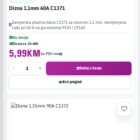
Dizna 1.1mm 60A C1371
Zamjenska plazma dizna C1371 sa otvorom 1,1 mm, namijenjena
radu pri 60 A na gorionicima P150 i CP160.
Na stanju
Dostava 24-48h
5,99KM
Sa PDV-om
-
+
Dodaj u korpu
Brzi pregled