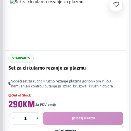
STARPARTS
Set za cirkularno rezanje za plazmu
Vodeći set za ručno kružno rezanje plazma gorionikom PT-60,
namijenjen kontroli putanje pri izradi krugova i kružnih otvora.
Out of Stock
290KM
Sa PDV-om
-
+
Dodaj u korpu