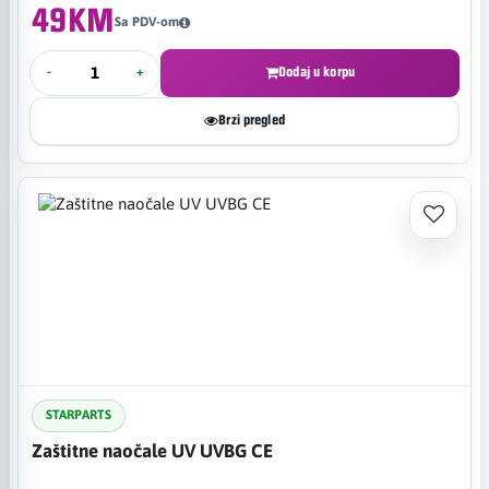
49KM
Sa PDV-om
-
+
Dodaj u korpu
Brzi pregled
STARPARTS
Zaštitne naočale UV UVBG CE