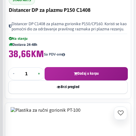
STARPARTS
Distancer DP za plazmu P150 C1408
Distancer DP C1408 za plazma gorionike P150/CP160. Koristi se kao
pomoćni dio za održavanje pravilnog razmaka pri plazma rezanju.
Na stanju
Dostava 24-48h
38,66KM
Sa PDV-om
-
+
Dodaj u korpu
Brzi pregled