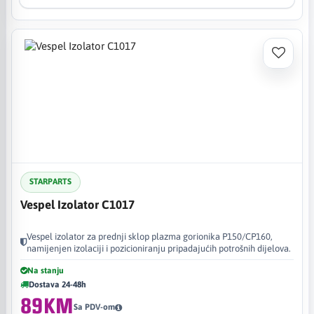
STARPARTS
Vespel Izolator C1017
Vespel izolator za prednji sklop plazma gorionika P150/CP160,
namijenjen izolaciji i pozicioniranju pripadajućih potrošnih dijelova.
Na stanju
Dostava 24-48h
89KM
Sa PDV-om