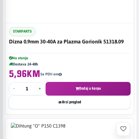
STARPARTS
Dizna 0.9mm 30-40A za Plazma Gorionik 51318.09
Na stanju
Dostava 24-48h
5,96KM
Sa PDV-om
-
+
Dodaj u korpu
Brzi pregled