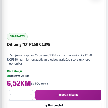
STARPARTS
Dihtung "O" P150 C1398
Zamjenski zaptivni O-prsten C1398 za plazma gorionike P150 i
CP160, namijenjen zaptivanju odgovarajućeg spoja u sklopu
gorionika.
Na stanju
Dostava 24-48h
6,52KM
Sa PDV-om
-
+
Dodaj u korpu
Brzi pregled