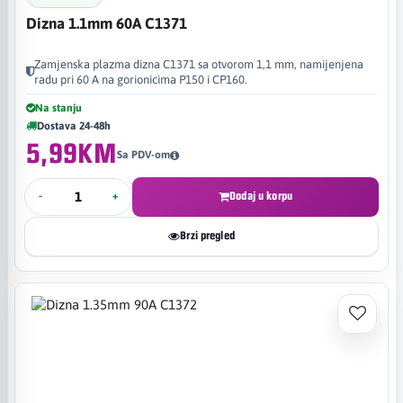
Dizna 1.1mm 60A C1371
Zamjenska plazma dizna C1371 sa otvorom 1,1 mm, namijenjena
radu pri 60 A na gorionicima P150 i CP160.
Na stanju
Dostava 24-48h
5,99KM
Sa PDV-om
-
+
Dodaj u korpu
Brzi pregled