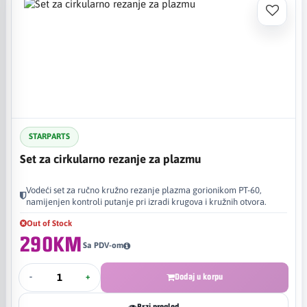
STARPARTS
Set za cirkularno rezanje za plazmu
Vodeći set za ručno kružno rezanje plazma gorionikom PT-60,
namijenjen kontroli putanje pri izradi krugova i kružnih otvora.
Out of Stock
290KM
Sa PDV-om
-
+
Dodaj u korpu