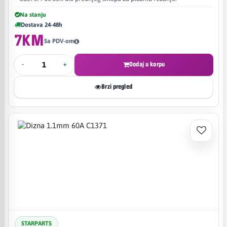
Na stanju
Dostava 24-48h
7KM
Sa PDV-om
-
+
Dodaj u korpu
Brzi pregled
STARPARTS