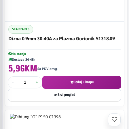
STARPARTS
Dizna 0.9mm 30-40A za Plazma Gorionik 51318.09
Na stanju
Dostava 24-48h
5,96KM
Sa PDV-om
-
+
Dodaj u korpu
Brzi pregled