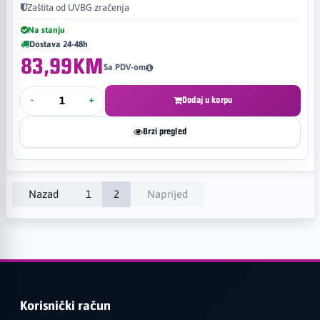
Zaštita od UVBG zračenja
Na stanju
Dostava 24-48h
83,99KM
Sa PDV-om
-
+
Dodaj u korpu
Brzi pregled
Nazad
1
2
Naprijed
Korisnički račun