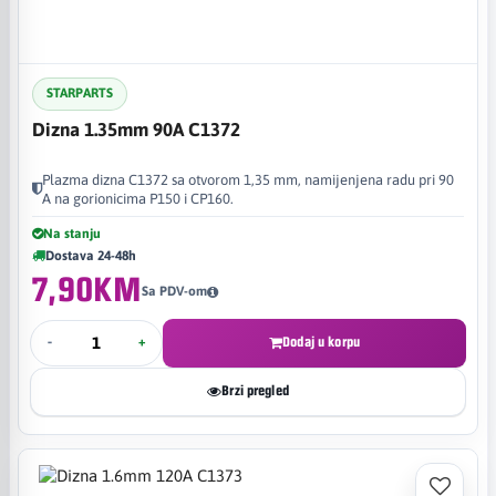
STARPARTS
Dizna 1.35mm 90A C1372
Plazma dizna C1372 sa otvorom 1,35 mm, namijenjena radu pri 90
A na gorionicima P150 i CP160.
Na stanju
Dostava 24-48h
7,90KM
Sa PDV-om
-
+
Dodaj u korpu
Brzi pregled