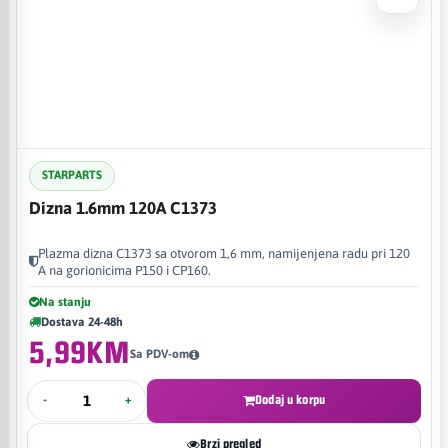
STARPARTS
Dizna 1.6mm 120A C1373
Plazma dizna C1373 sa otvorom 1,6 mm, namijenjena radu pri 120
A na gorionicima P150 i CP160.
Na stanju
Dostava 24-48h
5,99KM
Sa PDV-om
-
+
Dodaj u korpu
Brzi pregled