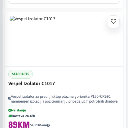
STARPARTS
Vespel Izolator C1017
Vespel izolator za prednji sklop plazma gorionika P150/CP160,
namijenjen izolaciji i pozicioniranju pripadajućih potrošnih dijelova.
Na stanju
Dostava 24-48h
89KM
Sa PDV-om