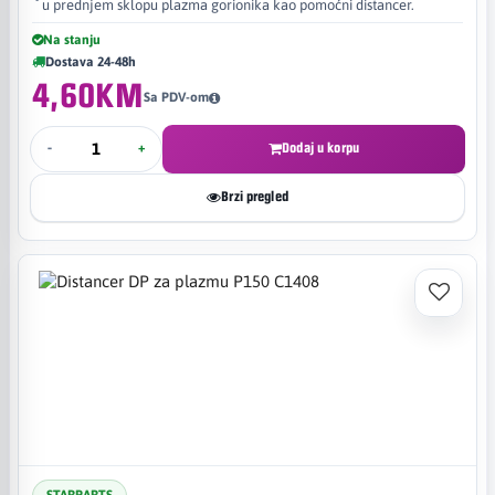
u prednjem sklopu plazma gorionika kao pomoćni distancer.
Na stanju
Dostava 24-48h
4,60KM
Sa PDV-om
-
+
Dodaj u korpu
Brzi pregled