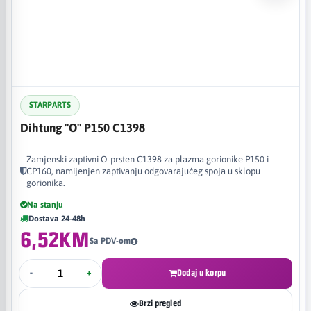
STARPARTS
Dihtung "O" P150 C1398
Zamjenski zaptivni O-prsten C1398 za plazma gorionike P150 i
CP160, namijenjen zaptivanju odgovarajućeg spoja u sklopu
gorionika.
Na stanju
Dostava 24-48h
6,52KM
Sa PDV-om
-
+
Dodaj u korpu
Brzi pregled