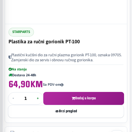
STARPARTS
Plastika za ručni gorionik PT-100
Plastični kućišni dio za ručni plazma gorionik PT-100, oznaka 09705.
Zamjenski dio za servis i obnovu ručnog gorionika.
Na stanju
Dostava 24-48h
64,90KM
Sa PDV-om
-
+
Dodaj u korpu
Brzi pregled