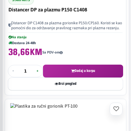
STARPARTS
Distancer DP za plazmu P150 C1408
Distancer DP C1408 za plazma gorionike P150/CP160. Koristi se kao
pomoćni dio za održavanje pravilnog razmaka pri plazma rezanju.
Na stanju
Dostava 24-48h
38,66KM
Sa PDV-om
-
+
Dodaj u korpu
Brzi pregled