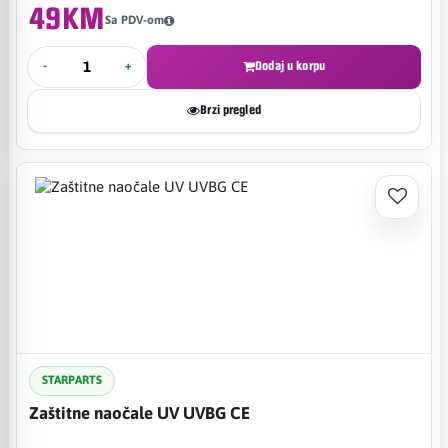
49KM
Sa PDV-om
-
+
Dodaj u korpu
Brzi pregled
STARPARTS
Zaštitne naočale UV UVBG CE