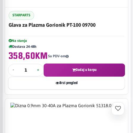
STARPARTS
Glava za Plazma Gorionik PT-100 09700
Na stanju
Dostava 24-48h
358,60KM
Sa PDV-om
-
+
Dodaj u korpu
Brzi pregled