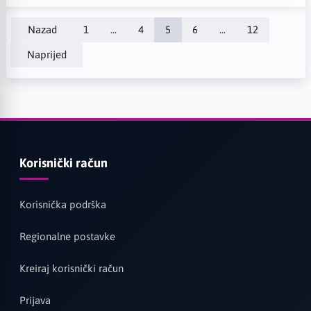
Nazad
1
...
4
5
6
...
12
Naprijed
Korisnički račun
Korisnička podrška
Regionalne postavke
Kreiraj korisnički račun
Prijava