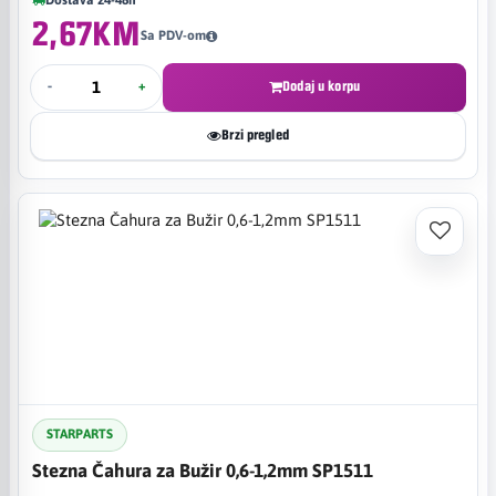
2,67KM
Sa PDV-om
-
+
Dodaj u korpu
Brzi pregled
STARPARTS
Stezna Čahura za Bužir 0,6-1,2mm SP1511