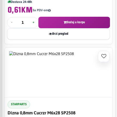
Dostava 24-48h
0,61KM
Sa PDV-om
-
+
Dodaj u korpu
Brzi pregled
STARPARTS
Dizna 0,8mm Cucrzr M6x28 SP2508