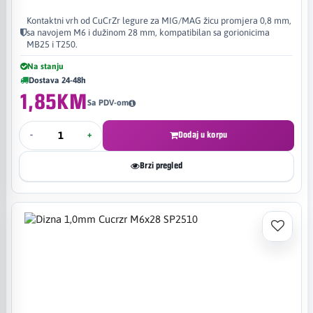
Kontaktni vrh od CuCrZr legure za MIG/MAG žicu promjera 0,8 mm,
sa navojem M6 i dužinom 28 mm, kompatibilan sa gorionicima
MB25 i T250.
Na stanju
Dostava 24-48h
1,85KM
Sa PDV-om
-
+
Dodaj u korpu
Brzi pregled