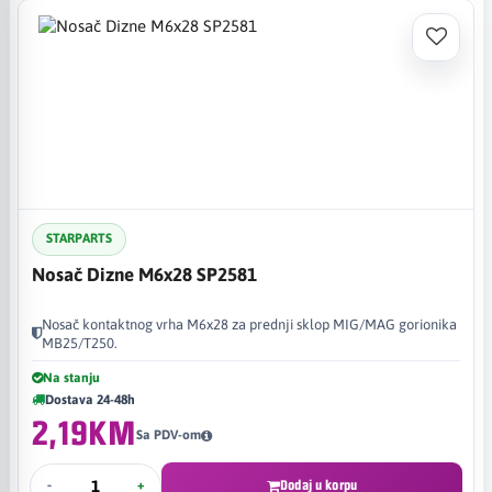
STARPARTS
Nosač Dizne M6x28 SP2581
Nosač kontaktnog vrha M6x28 za prednji sklop MIG/MAG gorionika
MB25/T250.
Na stanju
Dostava 24-48h
2,19KM
Sa PDV-om
-
+
Dodaj u korpu