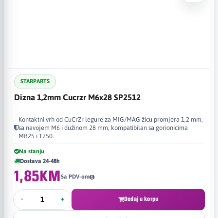
STARPARTS
Dizna 1,2mm Cucrzr M6x28 SP2512
Kontaktni vrh od CuCrZr legure za MIG/MAG žicu promjera 1,2 mm,
sa navojem M6 i dužinom 28 mm, kompatibilan sa gorionicima
MB25 i T250.
Na stanju
Dostava 24-48h
1,85KM
Sa PDV-om
-
+
Dodaj u korpu