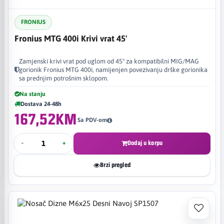
FRONIUS
Fronius MTG 400i Krivi vrat 45'
Zamjenski krivi vrat pod uglom od 45° za kompatibilni MIG/MAG
gorionik Fronius MTG 400i, namijenjen povezivanju drške gorionika
sa prednjim potrošnim sklopom.
Na stanju
Dostava 24-48h
167,52KM
Sa PDV-om
-
+
Dodaj u korpu
Brzi pregled