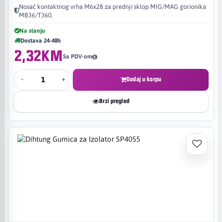
Nosač kontaktnog vrha M6x28 za prednji sklop MIG/MAG gorionika
MB36/T360.
Na stanju
Dostava 24-48h
2,32KM
Sa PDV-om
-
+
Dodaj u korpu
Brzi pregled