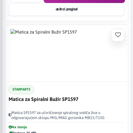
Brzi pregled
STARPARTS
Matica za Spiralni Bužir SP1597
Matica SP1597 za učvršćivanje spiralnog vodiča žice u
odgovarajućem sklopu MIG/MAG gorionika MB15/T150.
Na stanju
Dostava 24-48h