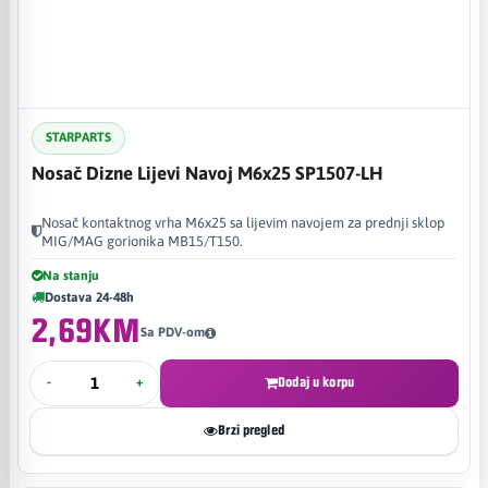
STARPARTS
Nosač Dizne Lijevi Navoj M6x25 SP1507-LH
Nosač kontaktnog vrha M6x25 sa lijevim navojem za prednji sklop
MIG/MAG gorionika MB15/T150.
Na stanju
Dostava 24-48h
2,69KM
Sa PDV-om
-
+
Dodaj u korpu
Brzi pregled