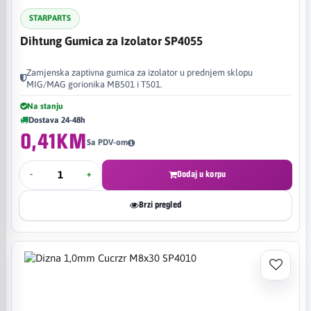
STARPARTS
Dihtung Gumica za Izolator SP4055
Zamjenska zaptivna gumica za izolator u prednjem sklopu
MIG/MAG gorionika MB501 i T501.
Na stanju
Dostava 24-48h
0,41KM
Sa PDV-om
-
+
Dodaj u korpu
Brzi pregled