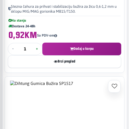
Stezna čahura za prihvat i stabilizaciju bužira za žicu 0,6-1,2 mm u
sklopu MIG/MAG gorionika MB15/T150.
Na stanju
Dostava 24-48h
0,92KM
Sa PDV-om
-
+
Dodaj u korpu
Brzi pregled