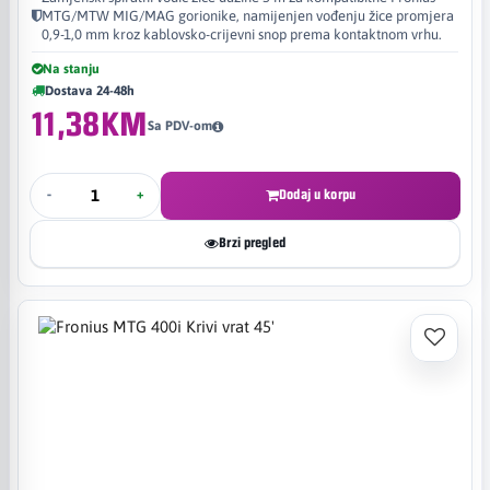
MTG/MTW MIG/MAG gorionike, namijenjen vođenju žice promjera
0,9-1,0 mm kroz kablovsko-crijevni snop prema kontaktnom vrhu.
Na stanju
Dostava 24-48h
11,38KM
Sa PDV-om
-
+
Dodaj u korpu
Brzi pregled