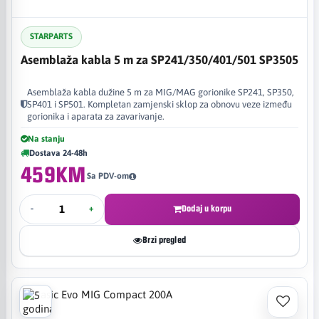
STARPARTS
Asemblaža kabla 5 m za SP241/350/401/501 SP3505
Asemblaža kabla dužine 5 m za MIG/MAG gorionike SP241, SP350,
SP401 i SP501. Kompletan zamjenski sklop za obnovu veze između
gorionika i aparata za zavarivanje.
Na stanju
Dostava 24-48h
459KM
Sa PDV-om
-
+
Dodaj u korpu
Brzi pregled