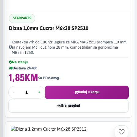
STARPARTS
Dizna 1,0mm Cucrzr M6x28 SP2510
Kontaktni vrh od CuCrZr legure za MIG/MAG žicu promjera 1,0 mm,
sa navojem M6 i dužinom 28 mm, kompatibilan sa gorionicima
MB25 i T250.
Na stanju
Dostava 24-48h
1,85KM
Sa PDV-om
-
+
Dodaj u korpu
Brzi pregled