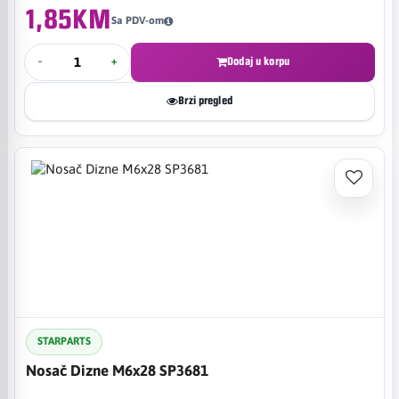
1,85KM
Sa PDV-om
-
+
Dodaj u korpu
Brzi pregled
STARPARTS
Nosač Dizne M6x28 SP3681