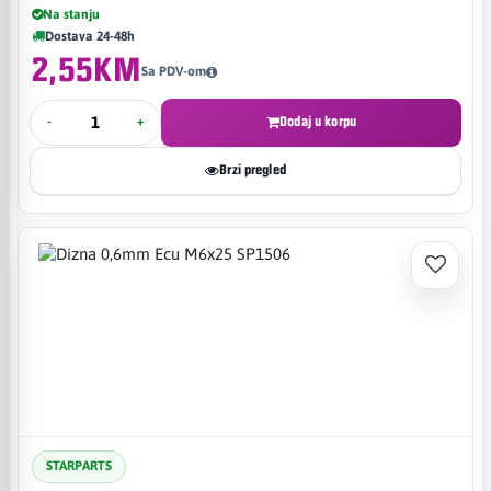
Na stanju
Dostava 24-48h
2,55KM
Sa PDV-om
-
+
Dodaj u korpu
Brzi pregled
STARPARTS