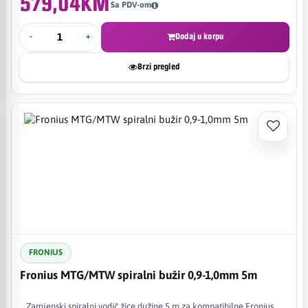
579,04KM
Sa PDV-om
-
+
Dodaj u korpu
Brzi pregled
FRONIUS
Fronius MTG/MTW spiralni bužir 0,9-1,0mm 5m
Zamjenski spiralni vodič žice dužine 5 m za kompatibilne Fronius