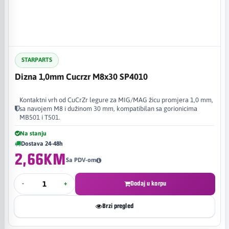
STARPARTS
Dizna 1,0mm Cucrzr M8x30 SP4010
Kontaktni vrh od CuCrZr legure za MIG/MAG žicu promjera 1,0 mm,
sa navojem M8 i dužinom 30 mm, kompatibilan sa gorionicima
MB501 i T501.
Na stanju
Dostava 24-48h
2,66KM
Sa PDV-om
-
+
Dodaj u korpu
Brzi pregled