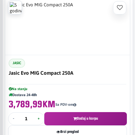
JASIC
Jasic Evo MIG Compact 250A
Na stanju
Dostava 24-48h
3,789,99KM
Sa PDV-om
-
+
Dodaj u korpu
Brzi pregled