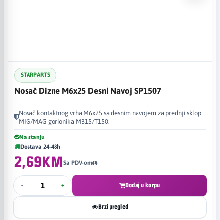
STARPARTS
Nosač Dizne M6x25 Desni Navoj SP1507
Nosač kontaktnog vrha M6x25 sa desnim navojem za prednji sklop
MIG/MAG gorionika MB15/T150.
Na stanju
Dostava 24-48h
2,69KM
Sa PDV-om
-
+
Dodaj u korpu
Brzi pregled