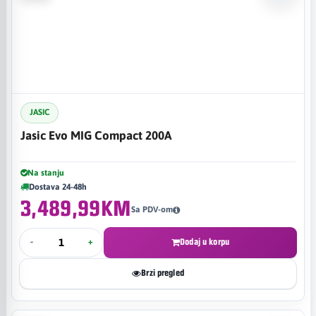
JASIC
Jasic Evo MIG Compact 200A
Na stanju
Dostava 24-48h
3,489,99KM
Sa PDV-om
-
+
Dodaj u korpu
Brzi pregled