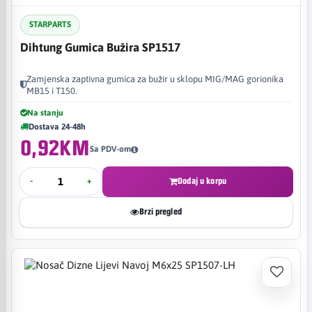
STARPARTS
Dihtung Gumica Bužira SP1517
Zamjenska zaptivna gumica za bužir u sklopu MIG/MAG gorionika
MB15 i T150.
Na stanju
Dostava 24-48h
0,92KM
Sa PDV-om
-
+
Dodaj u korpu
Brzi pregled