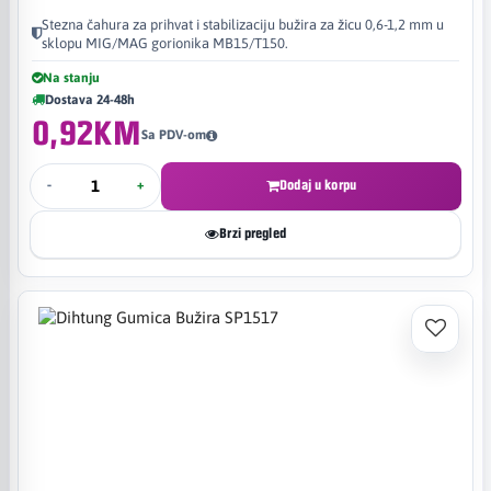
Stezna čahura za prihvat i stabilizaciju bužira za žicu 0,6-1,2 mm u
sklopu MIG/MAG gorionika MB15/T150.
Na stanju
Dostava 24-48h
0,92KM
Sa PDV-om
-
+
Dodaj u korpu
Brzi pregled