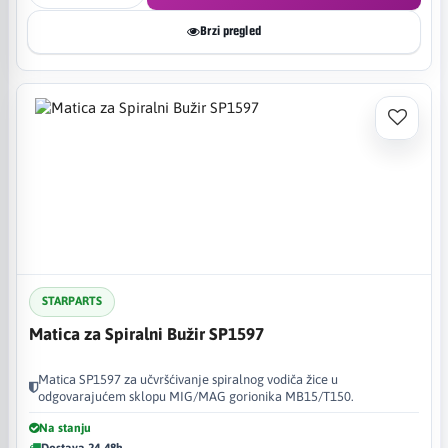
Brzi pregled
STARPARTS
Matica za Spiralni Bužir SP1597
Matica SP1597 za učvršćivanje spiralnog vodiča žice u
odgovarajućem sklopu MIG/MAG gorionika MB15/T150.
Na stanju
Dostava 24-48h