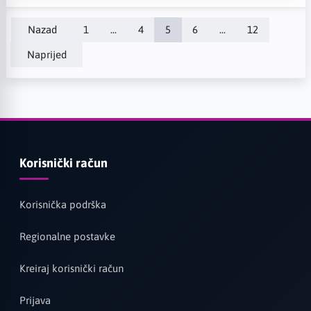
Nazad
1
...
4
5
6
...
12
Naprijed
Korisnički račun
Korisnička podrška
Regionalne postavke
Kreiraj korisnički račun
Prijava