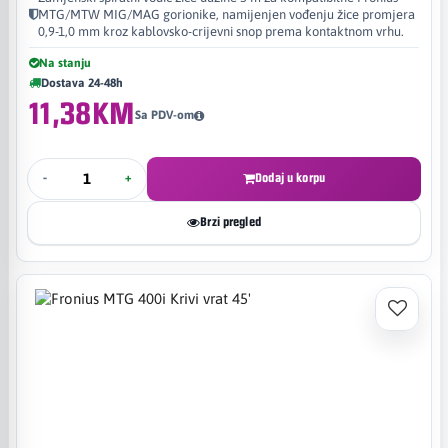
MTG/MTW MIG/MAG gorionike, namijenjen vođenju žice promjera
0,9-1,0 mm kroz kablovsko-crijevni snop prema kontaktnom vrhu.
Na stanju
Dostava 24-48h
11,38KM
Sa PDV-om
-
+
Dodaj u korpu
Brzi pregled