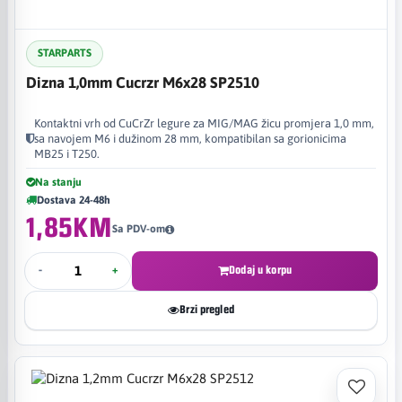
STARPARTS
Dizna 1,0mm Cucrzr M6x28 SP2510
Kontaktni vrh od CuCrZr legure za MIG/MAG žicu promjera 1,0 mm,
sa navojem M6 i dužinom 28 mm, kompatibilan sa gorionicima
MB25 i T250.
Na stanju
Dostava 24-48h
1,85KM
Sa PDV-om
-
+
Dodaj u korpu
Brzi pregled