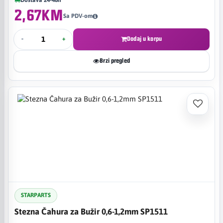
2,67KM
Sa PDV-om
-
+
Dodaj u korpu
Brzi pregled
STARPARTS
Stezna Čahura za Bužir 0,6-1,2mm SP1511