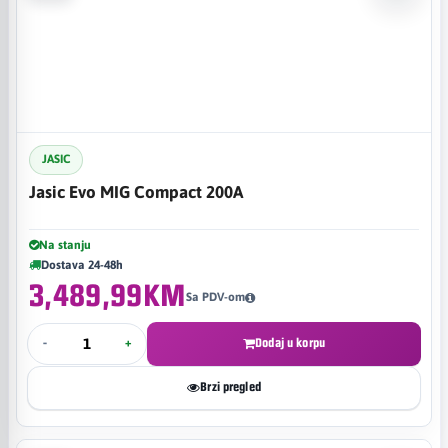
JASIC
Jasic Evo MIG Compact 200A
Na stanju
Dostava 24-48h
3,489,99KM
Sa PDV-om
-
+
Dodaj u korpu
Brzi pregled