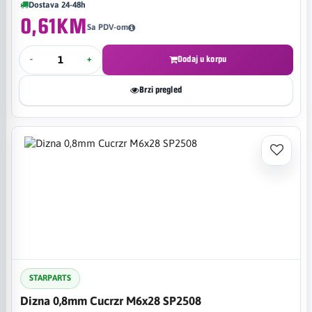
Dostava 24-48h
0,61KM
Sa PDV-om
-
+
Dodaj u korpu
Brzi pregled
STARPARTS
Dizna 0,8mm Cucrzr M6x28 SP2508