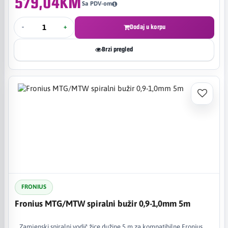
579,04KM
Sa PDV-om
-
+
Dodaj u korpu
Brzi pregled
FRONIUS
Fronius MTG/MTW spiralni bužir 0,9-1,0mm 5m
Zamjenski spiralni vodič žice dužine 5 m za kompatibilne Fronius