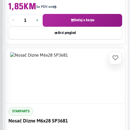
1,85KM
Sa PDV-om
-
+
Dodaj u korpu
Brzi pregled
STARPARTS
Nosač Dizne M6x28 SP3681