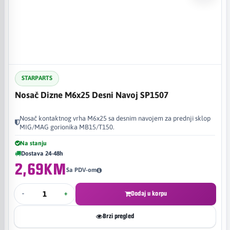
STARPARTS
Nosač Dizne M6x25 Desni Navoj SP1507
Nosač kontaktnog vrha M6x25 sa desnim navojem za prednji sklop
MIG/MAG gorionika MB15/T150.
Na stanju
Dostava 24-48h
2,69KM
Sa PDV-om
-
+
Dodaj u korpu
Brzi pregled