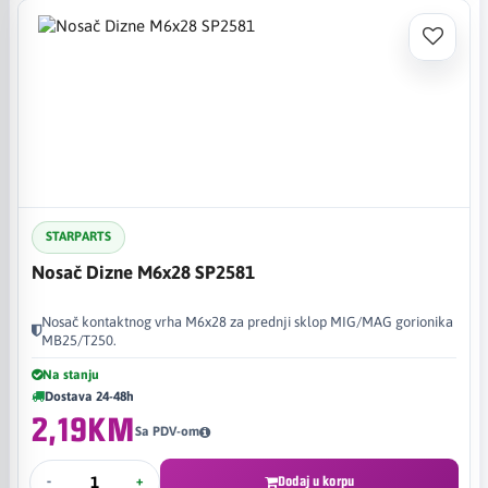
STARPARTS
Nosač Dizne M6x28 SP2581
Nosač kontaktnog vrha M6x28 za prednji sklop MIG/MAG gorionika
MB25/T250.
Na stanju
Dostava 24-48h
2,19KM
Sa PDV-om
-
+
Dodaj u korpu