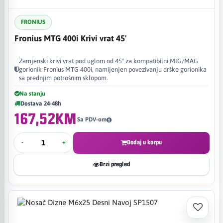
FRONIUS
Fronius MTG 400i Krivi vrat 45'
Zamjenski krivi vrat pod uglom od 45° za kompatibilni MIG/MAG
gorionik Fronius MTG 400i, namijenjen povezivanju drške gorionika
sa prednjim potrošnim sklopom.
Na stanju
Dostava 24-48h
167,52KM
Sa PDV-om
-
+
Dodaj u korpu
Brzi pregled