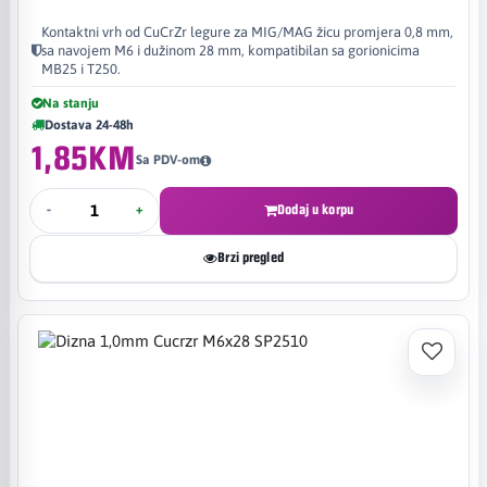
Kontaktni vrh od CuCrZr legure za MIG/MAG žicu promjera 0,8 mm,
sa navojem M6 i dužinom 28 mm, kompatibilan sa gorionicima
MB25 i T250.
Na stanju
Dostava 24-48h
1,85KM
Sa PDV-om
-
+
Dodaj u korpu
Brzi pregled