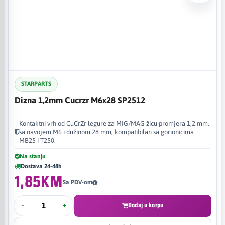
STARPARTS
Dizna 1,2mm Cucrzr M6x28 SP2512
Kontaktni vrh od CuCrZr legure za MIG/MAG žicu promjera 1,2 mm,
sa navojem M6 i dužinom 28 mm, kompatibilan sa gorionicima
MB25 i T250.
Na stanju
Dostava 24-48h
1,85KM
Sa PDV-om
-
+
Dodaj u korpu