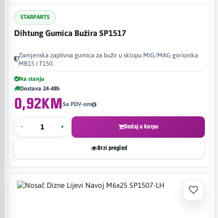
STARPARTS
Dihtung Gumica Bužira SP1517
Zamjenska zaptivna gumica za bužir u sklopu MIG/MAG gorionika
MB15 i T150.
Na stanju
Dostava 24-48h
0,92KM
Sa PDV-om
-
+
Dodaj u korpu
Brzi pregled