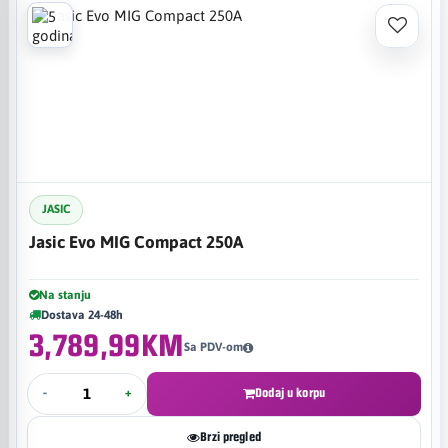
JASIC
Jasic Evo MIG Compact 250A
Na stanju
Dostava 24-48h
3,789,99KM
Sa PDV-om
-
+
Dodaj u korpu
Brzi pregled