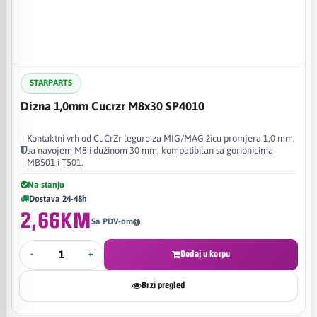
STARPARTS
Dizna 1,0mm Cucrzr M8x30 SP4010
Kontaktni vrh od CuCrZr legure za MIG/MAG žicu promjera 1,0 mm,
sa navojem M8 i dužinom 30 mm, kompatibilan sa gorionicima
MB501 i T501.
Na stanju
Dostava 24-48h
2,66KM
Sa PDV-om
-
+
Dodaj u korpu
Brzi pregled