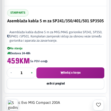
STARPARTS
Asemblaža kabla 5 m za SP241/350/401/501 SP3505
Asemblaža kabla dužine 5 m za MIG/MAG gorionike SP241, SP350,
SP401 i SP501. Kompletan zamjenski sklop za obnovu veze između
gorionika i aparata za zavarivanje.
Na stanju
Dostava 24-48h
459KM
Sa PDV-om
-
+
Dodaj u korpu
Brzi pregled