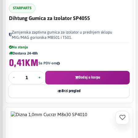
STARPARTS
Dihtung Gumica za Izolator SP4055
Zamjenska zaptivna gumica za izolator u prednjem sklopu
MIG/MAG gorionika MB501 i T501.
Na stanju
Dostava 24-48h
0,41KM
Sa PDV-om
-
+
Dodaj u korpu
Brzi pregled