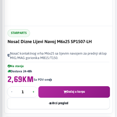
STARPARTS
Nosač Dizne Lijevi Navoj M6x25 SP1507-LH
Nosač kontaktnog vrha M6x25 sa lijevim navojem za prednji sklop
MIG/MAG gorionika MB15/T150.
Na stanju
Dostava 24-48h
2,69KM
Sa PDV-om
-
+
Dodaj u korpu
Brzi pregled