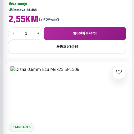
Na stanju
Dostava 24-48h
2,55KM
Sa PDV-om
-
+
Dodaj u korpu
Brzi pregled
STARPARTS