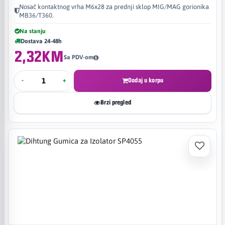
Nosač kontaktnog vrha M6x28 za prednji sklop MIG/MAG gorionika
MB36/T360.
Na stanju
Dostava 24-48h
2,32KM
Sa PDV-om
-
+
Dodaj u korpu
Brzi pregled