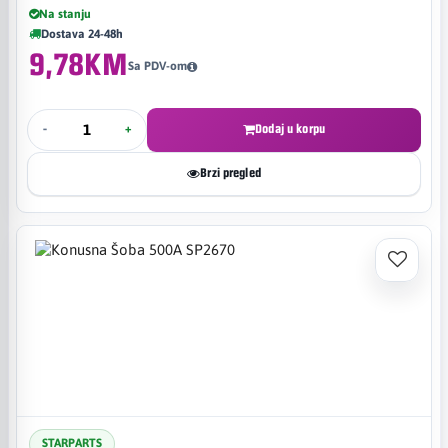
Na stanju
Dostava 24-48h
9,78KM
Sa PDV-om
-
+
Dodaj u korpu
Brzi pregled
STARPARTS