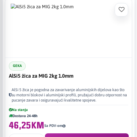
GEKA
AlSi5 žica za MIG 2kg 1.0mm
AlSi 5 žica je pogodna za zavarivanje aluminijskih dijelova kao što
su motorni blokovi i aluminijski profili, pružajući dobru otpornost na
pucanje zavara i osiguravajući kvalitetne spojeve.
Na stanju
Dostava 24-48h
46,25KM
Sa PDV-om