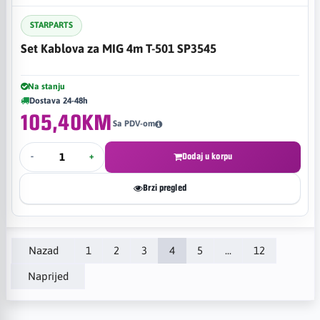
STARPARTS
Set Kablova za MIG 4m T-501 SP3545
Na stanju
Dostava 24-48h
105,40KM
Sa PDV-om
-
+
Dodaj u korpu
Brzi pregled
Nazad
1
2
3
4
5
...
12
Naprijed