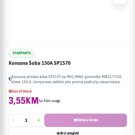
STARPARTS
Konusna Šoba 150A SP1570
Konusna plinska šoba SP1570 za MIG/MAG gorionike MB15/T150
klase 150 A. Usmjerava zaštitni plin prema području zavarivanja.
Out of Stock
3,55KM
Sa PDV-om
-
+
Dodaj u korpu
Brzi pregled