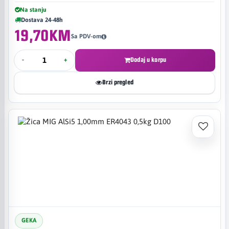
Na stanju
Dostava 24-48h
19,70KM
Sa PDV-om
-
+
Dodaj u korpu
Brzi pregled
GEKA