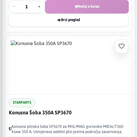
-
+
Dodaj u korpu
Brzi pregled
STARPARTS
Konusna Šoba 350A SP3670
Konusna plinska šoba SP3670 za MIG/MAG gorionike MB36/T360
klase 350 A. Usmjerava zaštitni plin prema području zavarivanja.