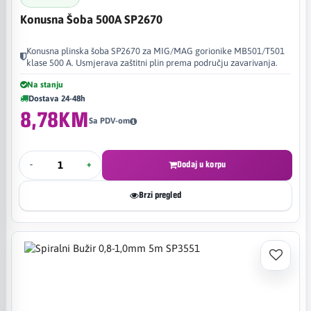
Konusna Šoba 500A SP2670
Konusna plinska šoba SP2670 za MIG/MAG gorionike MB501/T501
klase 500 A. Usmjerava zaštitni plin prema području zavarivanja.
Na stanju
Dostava 24-48h
8,78KM
Sa PDV-om
-
+
Dodaj u korpu
Brzi pregled