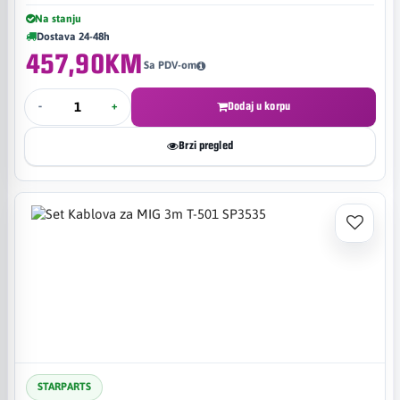
Na stanju
Dostava 24-48h
457,90KM
Sa PDV-om
-
+
Dodaj u korpu
Brzi pregled
STARPARTS