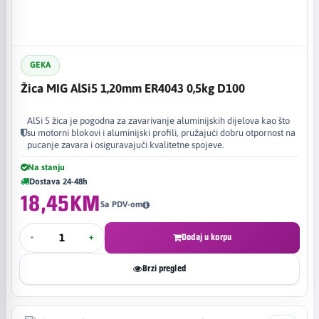
GEKA
Žica MIG AlSi5 1,20mm ER4043 0,5kg D100
AlSi 5 žica je pogodna za zavarivanje aluminijskih dijelova kao što
su motorni blokovi i aluminijski profili, pružajući dobru otpornost na
pucanje zavara i osiguravajući kvalitetne spojeve.
Na stanju
Dostava 24-48h
18,45KM
Sa PDV-om
-
+
Dodaj u korpu
Brzi pregled