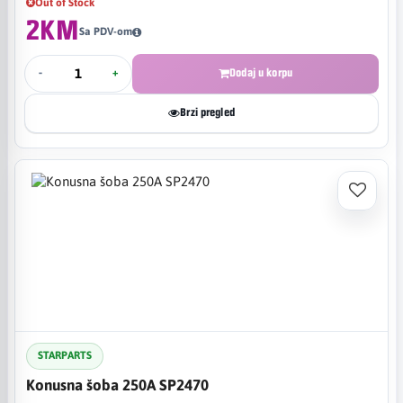
Out of Stock
2KM
Sa PDV-om
-
+
Dodaj u korpu
Brzi pregled
STARPARTS
Konusna šoba 250A SP2470