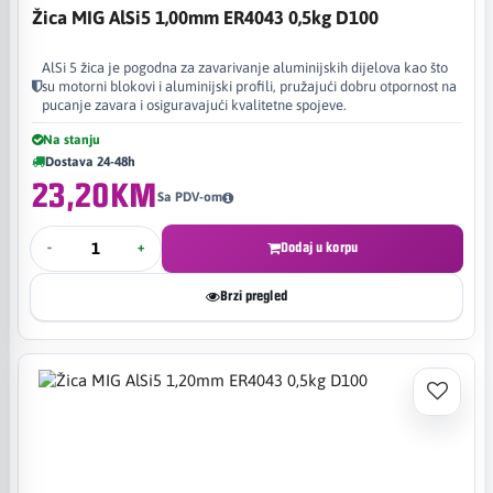
Žica MIG AlSi5 1,00mm ER4043 0,5kg D100
AlSi 5 žica je pogodna za zavarivanje aluminijskih dijelova kao što
su motorni blokovi i aluminijski profili, pružajući dobru otpornost na
pucanje zavara i osiguravajući kvalitetne spojeve.
Na stanju
Dostava 24-48h
23,20KM
Sa PDV-om
-
+
Dodaj u korpu
Brzi pregled