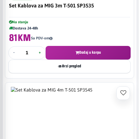
Set Kablova za MIG 3m T-501 SP3535
Na stanju
Dostava 24-48h
81KM
Sa PDV-om
-
+
Dodaj u korpu
Brzi pregled