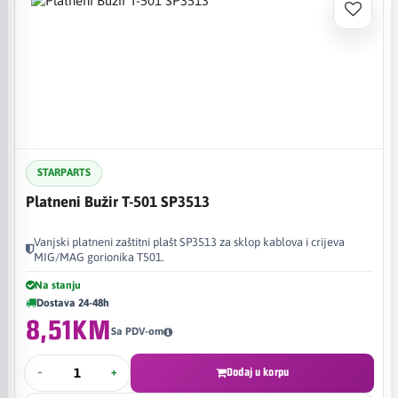
STARPARTS
Platneni Bužir T-501 SP3513
Vanjski platneni zaštitni plašt SP3513 za sklop kablova i crijeva
MIG/MAG gorionika T501.
Na stanju
Dostava 24-48h
8,51KM
Sa PDV-om
-
+
Dodaj u korpu