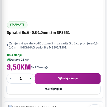
STARPARTS
Spiralni Bužir 0,8-1,0mm 5m SP3551
Zamjenski spiralni vodič dužine 5 m za varilačku žicu promjera 0,8-
1,0 mm i MIG/MAG gorionike MB501/T501.
Na stanju
Dostava 24-48h
9,50KM
Sa PDV-om
-
+
Dodaj u korpu
Brzi pregled