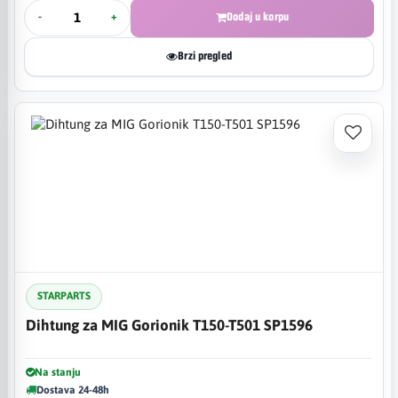
-
+
Dodaj u korpu
Brzi pregled
STARPARTS
Dihtung za MIG Gorionik T150-T501 SP1596
Na stanju
Dostava 24-48h