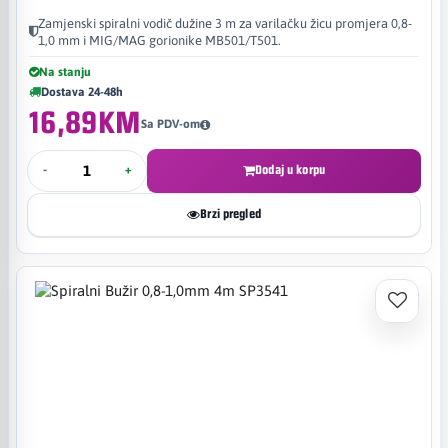
Zamjenski spiralni vodič dužine 3 m za varilačku žicu promjera 0,8-
1,0 mm i MIG/MAG gorionike MB501/T501.
Na stanju
Dostava 24-48h
16,89KM
Sa PDV-om
-
+
Dodaj u korpu
Brzi pregled