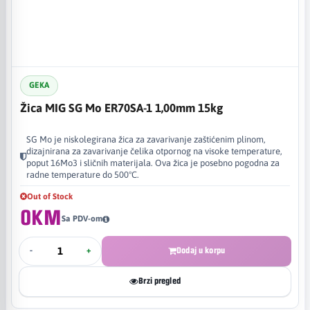
GEKA
Žica MIG SG Mo ER70SA-1 1,00mm 15kg
SG Mo je niskolegirana žica za zavarivanje zaštićenim plinom,
dizajnirana za zavarivanje čelika otpornog na visoke temperature,
poput 16Mo3 i sličnih materijala. Ova žica je posebno pogodna za
radne temperature do 500°C.
Out of Stock
0KM
Sa PDV-om
-
+
Dodaj u korpu
Brzi pregled