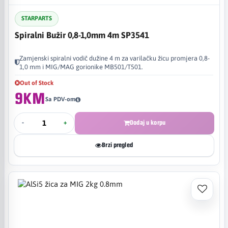
STARPARTS
Spiralni Bužir 0,8-1,0mm 4m SP3541
Zamjenski spiralni vodič dužine 4 m za varilačku žicu promjera 0,8-
1,0 mm i MIG/MAG gorionike MB501/T501.
Out of Stock
9KM
Sa PDV-om
-
+
Dodaj u korpu
Brzi pregled