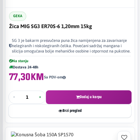
GEKA
Žica MIG SG3 ER70S-6 1,20mm 15kg
SG 3 je bakarm presvučena puna žica namijenjena za zavarivanje
nelegiranih i niskolegiranih čelika. Povećani sadržaj mangana i
silicija omogućava bolje mehaničke osobine i otpornost na pukotine.
Na stanju
Dostava 24-48h
77,30KM
Sa PDV-om
-
+
Dodaj u korpu
Brzi pregled