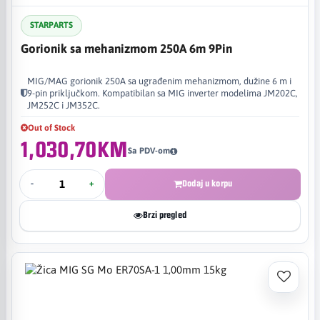
STARPARTS
Gorionik sa mehanizmom 250A 6m 9Pin
MIG/MAG gorionik 250A sa ugrađenim mehanizmom, dužine 6 m i
9-pin priključkom. Kompatibilan sa MIG inverter modelima JM202C,
JM252C i JM352C.
Out of Stock
1,030,70KM
Sa PDV-om
-
+
Dodaj u korpu
Brzi pregled