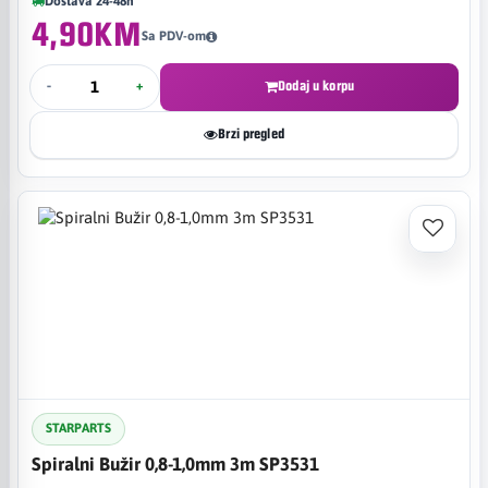
Dostava 24-48h
4,90KM
Sa PDV-om
-
+
Dodaj u korpu
Brzi pregled
STARPARTS
Spiralni Bužir 0,8-1,0mm 3m SP3531