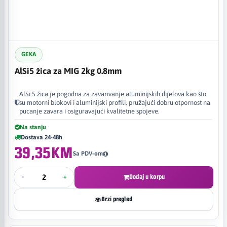
GEKA
AlSi5 žica za MIG 2kg 0.8mm
AlSi 5 žica je pogodna za zavarivanje aluminijskih dijelova kao što
su motorni blokovi i aluminijski profili, pružajući dobru otpornost na
pucanje zavara i osiguravajući kvalitetne spojeve.
Na stanju
Dostava 24-48h
39,35KM
Sa PDV-om
-
+
Dodaj u korpu
Brzi pregled