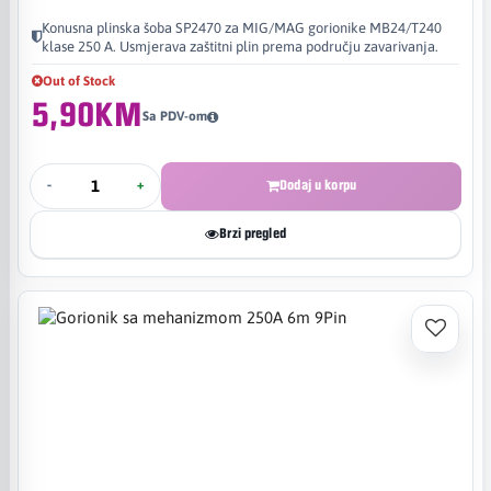
Konusna plinska šoba SP2470 za MIG/MAG gorionike MB24/T240
klase 250 A. Usmjerava zaštitni plin prema području zavarivanja.
Out of Stock
5,90KM
Sa PDV-om
-
+
Dodaj u korpu
Brzi pregled