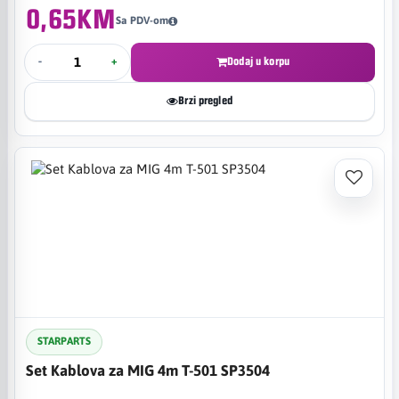
0,65KM
Sa PDV-om
-
+
Dodaj u korpu
Brzi pregled
STARPARTS
Set Kablova za MIG 4m T-501 SP3504