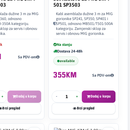
603
501 SP3503
laža dužine 3 m za MIG
Kabl asemblaža dužine 3 m za MIG
P360, odnosno
gorionike SP241, SP350, SP401 i
350A kategoriju.
SP501, odnosno MB501/T501-500A
klop za servis i obnovu
kategoriju. Zamjenski sklop za
ika.
servis i obnovu MIG gorionika.
ck
Na stanju
Dostava 24-48h
M
Sa PDV-om
available
355KM
Sa PDV-om
+
Dodaj u korpu
-
+
Dodaj u korpu
Brzi pregled
Brzi pregled