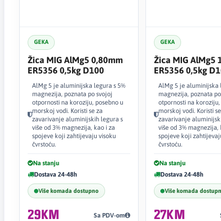
GEKA
GEKA
Žica MIG AlMg5 0,80mm
Žica MIG AlMg5
ER5356 0,5kg D100
ER5356 0,5kg D
AlMg 5 je aluminijska legura s 5%
AlMg 5 je aluminijska 
magnezija, poznata po svojoj
magnezija, poznata po
otpornosti na koroziju, posebno u
otpornosti na koroziju
morskoj vodi. Koristi se za
morskoj vodi. Koristi se
zavarivanje aluminijskih legura s
zavarivanje aluminijsk
više od 3% magnezija, kao i za
više od 3% magnezija, 
spojeve koji zahtijevaju visoku
spojeve koji zahtijevaj
čvrstoću.
čvrstoću.
Na stanju
Na stanju
Dostava 24-48h
Dostava 24-48h
Više komada dostupno
Više komada dostup
29KM
27KM
Sa PDV-om