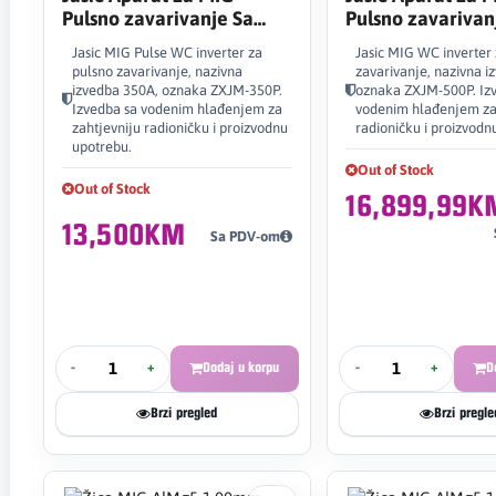
Pulsno zavarivanje Sa
Pulsno zavarivan
Vodenim Hlađenjem 350A
Vodenim Hlađen
Jasic MIG Pulse WC inverter za
Jasic MIG WC inverter
Synergic
pulsno zavarivanje, nazivna
zavarivanje, nazivna i
izvedba 350A, oznaka ZXJM-350P.
oznaka ZXJM-500P. Iz
Izvedba sa vodenim hlađenjem za
vodenim hlađenjem za
zahtjevniju radioničku i proizvodnu
radioničku i proizvodn
upotrebu.
Out of Stock
Out of Stock
16,899,99K
13,500KM
Sa PDV-om
-
+
Dodaj u korpu
-
+
D
Brzi pregled
Brzi pregle