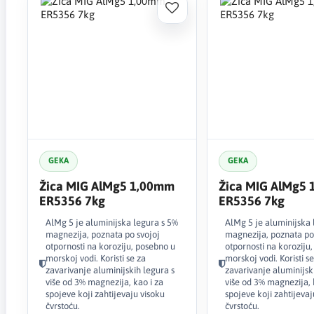
GEKA
GEKA
Žica MIG AlMg5 1,00mm
Žica MIG AlMg5
ER5356 7kg
ER5356 7kg
AlMg 5 je aluminijska legura s 5%
AlMg 5 je aluminijska 
magnezija, poznata po svojoj
magnezija, poznata po
otpornosti na koroziju, posebno u
otpornosti na koroziju
morskoj vodi. Koristi se za
morskoj vodi. Koristi se
zavarivanje aluminijskih legura s
zavarivanje aluminijsk
više od 3% magnezija, kao i za
više od 3% magnezija, 
spojeve koji zahtijevaju visoku
spojeve koji zahtijevaj
čvrstoću.
čvrstoću.