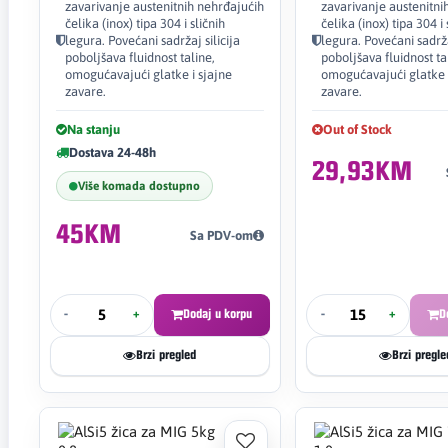
zavarivanje austenitnih nehrđajućih
zavarivanje austenitni
čelika (inox) tipa 304 i sličnih
čelika (inox) tipa 304 i 
legura. Povećani sadržaj silicija
legura. Povećani sadržaj
poboljšava fluidnost taline,
poboljšava fluidnost ta
omogućavajući glatke i sjajne
omogućavajući glatke i
zavare.
zavare.
Na stanju
Out of Stock
Dostava 24-48h
29,93KM
Više komada dostupno
45KM
Sa PDV-om
-
+
Dodaj u korpu
-
+
D
Brzi pregled
Brzi pregle