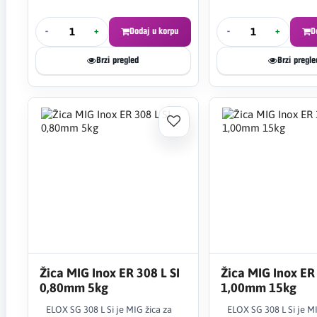
-
+
Dodaj u korpu
-
+
D
Brzi pregled
Brzi pregle
Žica MIG Inox ER 308 L SI
Žica MIG Inox ER 
0,80mm 5kg
1,00mm 15kg
ELOX SG 308 L Si je MIG žica za
ELOX SG 308 L Si je MI