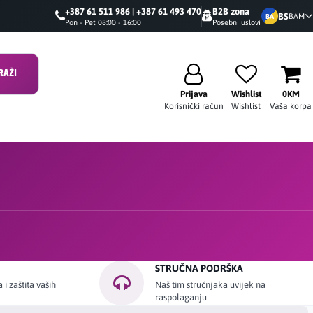
+387 61 511 986 | +387 61 493 470
B2B zona
BS
BAM
BA
Pon - Pet 08:00 - 16:00
Posebni uslovi
RAŽI
Prijava
Wishlist
0KM
Korisnički račun
Wishlist
Vaša korpa
STRUČNA PODRŠKA
i zaštita vaših
Naš tim stručnjaka uvijek na
raspolaganju