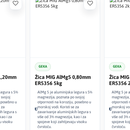
GEKA
GEKA
 1,20mm
Žica MIG AlMg5 0,80mm
Žica MI
ER5356 5kg
ER5356 
legura s 5%
AlMg 5 je aluminijska legura s 5%
AlMg 5 je 
 svojoj
magnezija, poznata po svojoj
magnezija,
, posebno u
otpornosti na koroziju, posebno u
otpornosti 
 za
morskoj vodi. Koristi se za
morskoj vod
ih legura s
zavarivanje aluminijskih legura s
zavarivanje
kao i za
više od 3% magnezija, kao i za
više od 3% 
u visoku
spojeve koji zahtijevaju visoku
spojeve koj
čvrstoću.
čvrstoću.