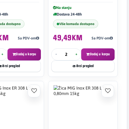
Na stanju
4-48h
Dostava 24-48h
ada dostupno
Više komada dostupno
5KM
49,49KM
Sa PDV-om
Sa PDV-om
+
Dodaj u korpu
-
+
Dodaj u korpu
Brzi pregled
Brzi pregled