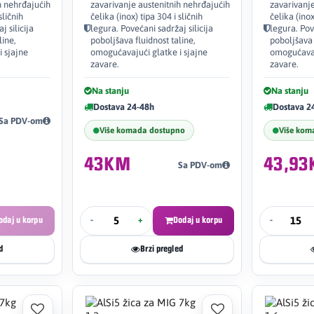
h nehrđajućih
zavarivanje austenitnih nehrđajućih
zavarivanje
sličnih
čelika (inox) tipa 304 i sličnih
čelika (inox
 silicija
legura. Povećani sadržaj silicija
legura. Pov
line,
poboljšava fluidnost taline,
poboljšava 
 sjajne
omogućavajući glatke i sjajne
omogućavaj
zavare.
zavare.
Na stanju
Na stanju
Dostava 24-48h
Dostava 2
Sa PDV-om
Više komada dostupno
Više kom
43KM
43,9
Sa PDV-om
odaj u korpu
-
+
Dodaj u korpu
-
d
Brzi pregled