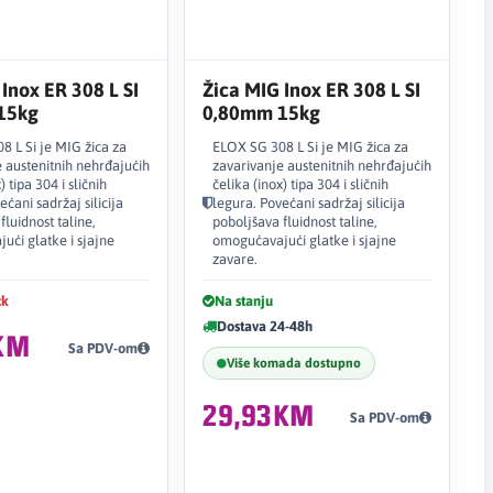
Inox ER 308 L SI
Žica MIG Inox ER 308 L SI
15kg
0,80mm 15kg
8 L Si je MIG žica za
ELOX SG 308 L Si je MIG žica za
 austenitnih nehrđajućih
zavarivanje austenitnih nehrđajućih
) tipa 304 i sličnih
čelika (inox) tipa 304 i sličnih
ećani sadržaj silicija
legura. Povećani sadržaj silicija
fluidnost taline,
poboljšava fluidnost taline,
ući glatke i sjajne
omogućavajući glatke i sjajne
zavare.
ck
Na stanju
Dostava 24-48h
KM
Sa PDV-om
Više komada dostupno
29,93KM
Sa PDV-om