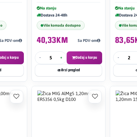
Na stanju
Na stanju
Dostava 24-48h
Dostava 2
no
Više komada dostupno
Više kom
40,33KM
83,6
Sa PDV-om
Sa PDV-om
odaj u korpu
-
+
Dodaj u korpu
-
d
Brzi pregled