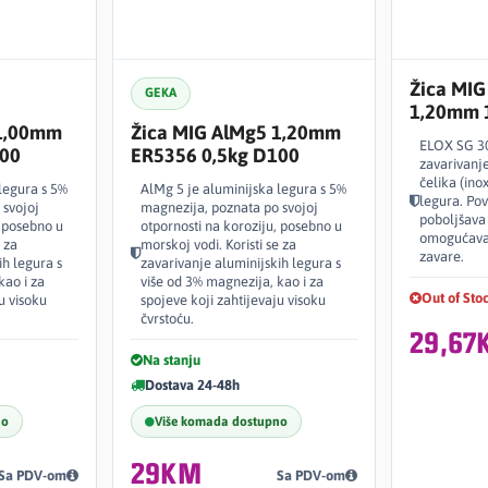
Žica MIG 
GEKA
1,20mm 
 1,00mm
Žica MIG AlMg5 1,20mm
ELOX SG 30
100
ER5356 0,5kg D100
zavarivanje
čelika (inox
legura s 5%
AlMg 5 je aluminijska legura s 5%
legura. Pov
 svojoj
magnezija, poznata po svojoj
poboljšava 
, posebno u
otpornosti na koroziju, posebno u
omogućavaj
 za
morskoj vodi. Koristi se za
zavare.
ih legura s
zavarivanje aluminijskih legura s
kao i za
više od 3% magnezija, kao i za
Out of Sto
u visoku
spojeve koji zahtijevaju visoku
čvrstoću.
29,67
Na stanju
Dostava 24-48h
no
Više komada dostupno
29KM
Sa PDV-om
Sa PDV-om