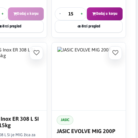
+
Dodaj u korpu
-
+
Dodaj u korpu
Brzi pregled
Brzi pregled
Inox ER 308 L SI
JASIC
15kg
JASIC EVOLVE MIG 200P
8 L Si je MIG žica za