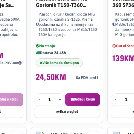
je Sa
Gorionik T150-T360
360 SP3
jem 500A
SP1625
 za
Plastični okvir / kućišni dio za MIG
Kabl asemb
zvedba 500A,
gorionik, oznaka SP1625. Prema
gorionik S
vedba sa
podacima uz sliku namijenjen za
MB36/T360-
 zahtjevnu
T150/T360 izvedbe, uz MB15/T150-
Zamjenski s
u upotrebu.
150A kategoriju.
MIG gorion
Na stanju
Out of Sto
Dostava 24-48h
M
139K
Više komada dostupno
Sa PDV-om
24,50KM
Sa PDV-om
odaj u korpu
-
+
Dodaj u korpu
-
d
Brzi pregled