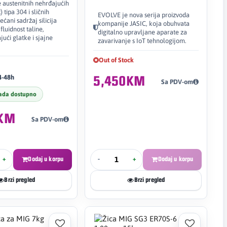
 austenitnih nehrđajućih
) tipa 304 i sličnih
EVOLVE je nova serija proizvoda
ećani sadržaj silicija
kompanije JASIC, koja obuhvata
fluidnost taline,
digitalno upravljane aparate za
ući glatke i sjajne
zavarivanje s IoT tehnologijom.
Out of Stock
4-48h
5,450KM
Sa PDV-om
ada dostupno
3KM
Sa PDV-om
+
Dodaj u korpu
-
+
Dodaj u korpu
Brzi pregled
Brzi pregled