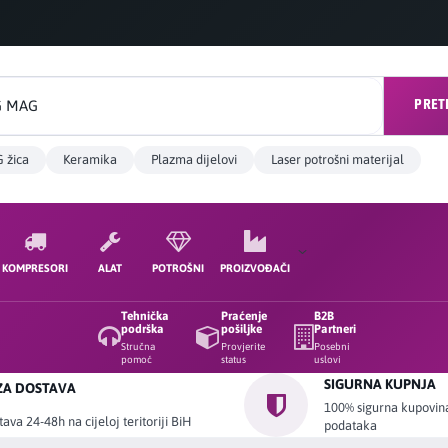
PRET
 žica
Keramika
Plazma dijelovi
Laser potrošni materijal
KOMPRESORI
ALAT
POTROŠNI
PROIZVOĐAČI
Tehnička
Praćenje
B2B
podrška
pošiljke
Partneri
Stručna
Provjerite
Posebni
pomoć
status
uslovi
SIGURNA KUPNJA
ZA DOSTAVA
100% sigurna kupovina 
ava 24-48h na cijeloj teritoriji BiH
podataka