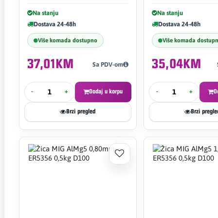
Na stanju
Na stanju
Dostava 24-48h
Dostava 24-48h
Više komada dostupno
Više komada dostup
37,01KM
35,04KM
Sa PDV-om
-
+
Dodaj u korpu
-
+
D
Brzi pregled
Brzi pregle