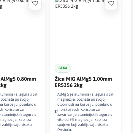
GEKA
G AlMg5 0,80mm
Žica MIG AlMg5 1,00mm
2kg
ER5356 2kg
aluminijska legura s 5%
AlMg 5 je aluminijska legura s 5%
 poznata po svojoj
magnezija, poznata po svojoj
na koroziju, posebno u
otpornosti na koroziju, posebno u
i. Koristi se za
morskoj vodi. Koristi se za
 aluminijskih legura s
zavarivanje aluminijskih legura s
magnezija, kao i za
više od 3% magnezija, kao i za
i zahtijevaju visoku
spojeve koji zahtijevaju visoku
čvrstoću.