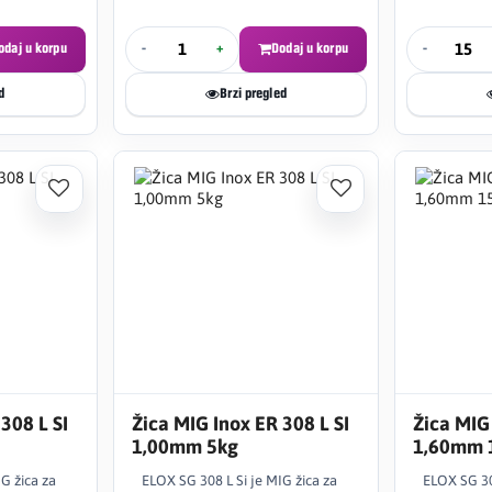
odaj u korpu
-
+
Dodaj u korpu
-
d
Brzi pregled
308 L SI
Žica MIG Inox ER 308 L SI
Žica MIG 
1,00mm 5kg
1,60mm 
G žica za
ELOX SG 308 L Si je MIG žica za
ELOX SG 30