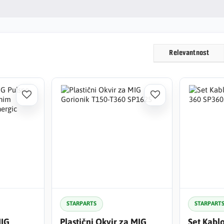
Relevantnost
STARPARTS
STARPART
MIG
Plastični Okvir za MIG
Set Kabl