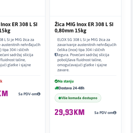
Inox ER 308 L SI
Žica MIG Inox ER 308 L SI
15kg
0,80mm 15kg
8 L Si je MIG žica za
ELOX SG 308 L Si je MIG žica za
 austenitnih nehrđajućih
zavarivanje austenitnih nehrđajućih
) tipa 304 i sličnih
čelika (inox) tipa 304 i sličnih
ećani sadržaj silicija
legura. Povećani sadržaj silicija
fluidnost taline,
poboljšava fluidnost taline,
ući glatke i sjajne
omogućavajući glatke i sjajne
zavare.
ck
Na stanju
Dostava 24-48h
KM
Sa PDV-om
Više komada dostupno
29,93KM
Sa PDV-om