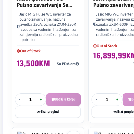
Pulsno zavarivanje Sa
Pulsno zavarivan
Vodenim Hlađenjem 350A
Vodenim Hlađen
Jasic MIG Pulse WC inverter za
Jasic MIG WC inverter
Synergic
pulsno zavarivanje, nazivna
zavarivanje, nazivna i
izvedba 350A, oznaka ZXJM-350P.
oznaka ZXJM-500P. Iz
Izvedba sa vodenim hlađenjem za
vodenim hlađenjem za
zahtjevniju radioničku i proizvodnu
radioničku i proizvodn
upotrebu.
Out of Stock
Out of Stock
16,899,99K
13,500KM
Sa PDV-om
-
+
Dodaj u korpu
-
+
D
Brzi pregled
Brzi pregle