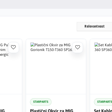
Relevantnost
STARPARTS
STARPART
MIG
Plastični Okvir za MIG
Set Kabl