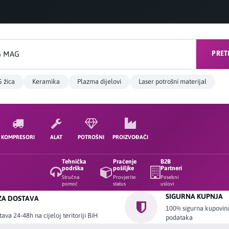
PRET
 žica
Keramika
Plazma dijelovi
Laser potrošni materijal
KOMPRESORI
ALAT
POTROŠNI
PROIZVOĐAČI
Tehnička
Praćenje
B2B
podrška
pošiljke
Partneri
Stručna
Provjerite
Posebni
pomoć
status
uslovi
SIGURNA KUPNJA
ZA DOSTAVA
100% sigurna kupovina 
ava 24-48h na cijeloj teritoriji BiH
podataka