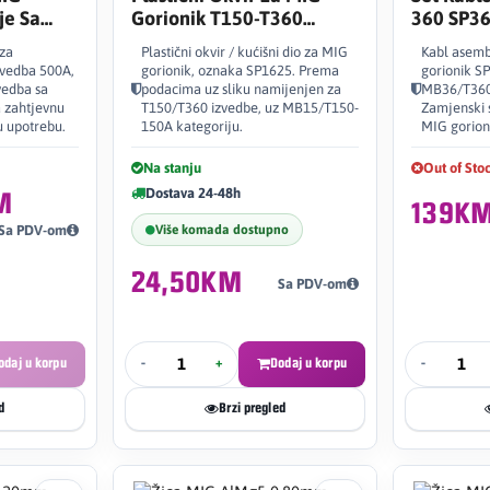
je Sa
Gorionik T150-T360
360 SP3
jem 500A
SP1625
 za
Plastični okvir / kućišni dio za MIG
Kabl asemb
zvedba 500A,
gorionik, oznaka SP1625. Prema
gorionik S
vedba sa
podacima uz sliku namijenjen za
MB36/T360-
 zahtjevnu
T150/T360 izvedbe, uz MB15/T150-
Zamjenski s
u upotrebu.
150A kategoriju.
MIG gorion
Na stanju
Out of Sto
Dostava 24-48h
M
139K
Više komada dostupno
Sa PDV-om
24,50KM
Sa PDV-om
odaj u korpu
-
+
Dodaj u korpu
-
d
Brzi pregled