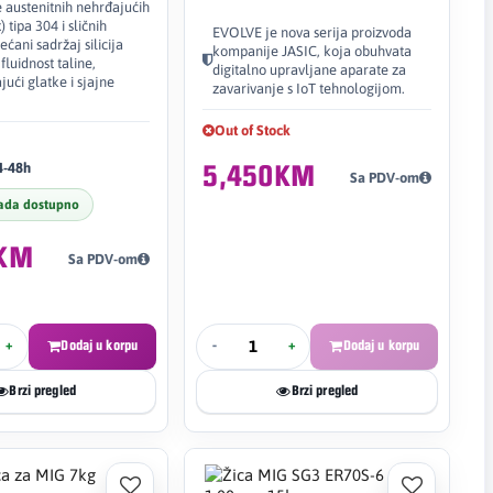
 austenitnih nehrđajućih
) tipa 304 i sličnih
EVOLVE je nova serija proizvoda
ećani sadržaj silicija
kompanije JASIC, koja obuhvata
fluidnost taline,
digitalno upravljane aparate za
ući glatke i sjajne
zavarivanje s IoT tehnologijom.
Out of Stock
4-48h
5,450KM
Sa PDV-om
ada dostupno
3KM
Sa PDV-om
+
Dodaj u korpu
-
+
Dodaj u korpu
Brzi pregled
Brzi pregled