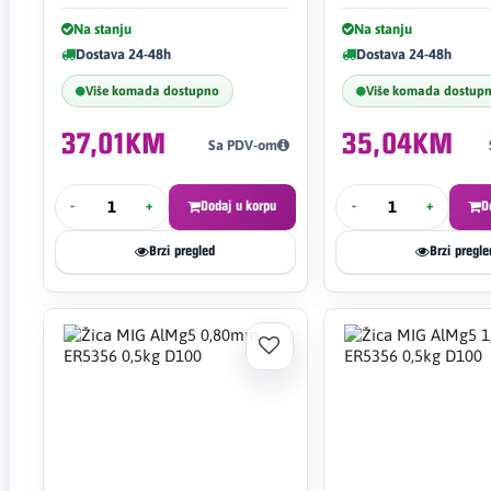
Na stanju
Na stanju
Dostava 24-48h
Dostava 24-48h
Više komada dostupno
Više komada dostup
37,01KM
35,04KM
Sa PDV-om
-
+
Dodaj u korpu
-
+
D
Brzi pregled
Brzi pregle