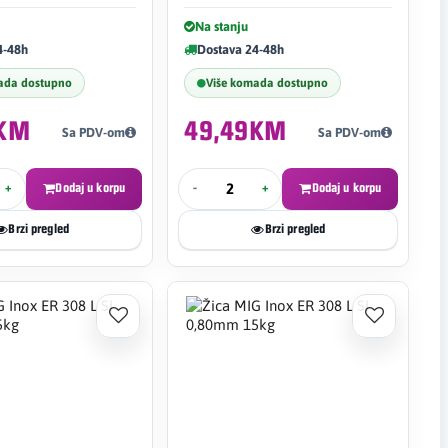
Na stanju
4-48h
Dostava 24-48h
ada dostupno
Više komada dostupno
5KM
49,49KM
Sa PDV-om
Sa PDV-om
+
Dodaj u korpu
-
+
Dodaj u korpu
Brzi pregled
Brzi pregled