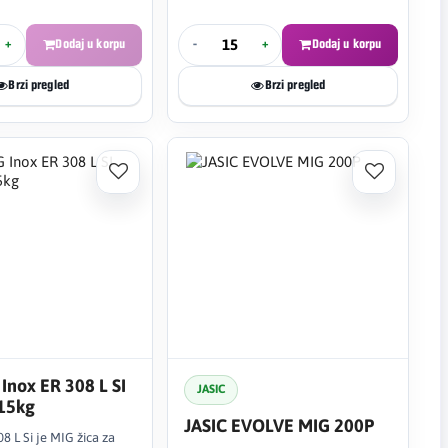
+
Dodaj u korpu
-
+
Dodaj u korpu
Brzi pregled
Brzi pregled
Inox ER 308 L SI
JASIC
15kg
JASIC EVOLVE MIG 200P
8 L Si je MIG žica za