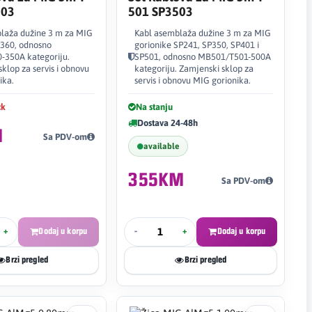
603
501 SP3503
laža dužine 3 m za MIG
Kabl asemblaža dužine 3 m za MIG
P360, odnosno
gorionike SP241, SP350, SP401 i
350A kategoriju.
SP501, odnosno MB501/T501-500A
klop za servis i obnovu
kategoriju. Zamjenski sklop za
ika.
servis i obnovu MIG gorionika.
ck
Na stanju
Dostava 24-48h
M
Sa PDV-om
available
355KM
Sa PDV-om
+
Dodaj u korpu
-
+
Dodaj u korpu
Brzi pregled
Brzi pregled