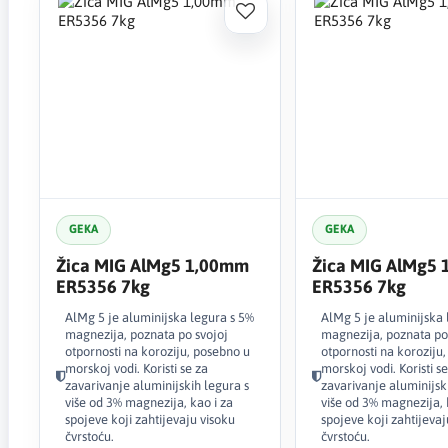
GEKA
GEKA
Žica MIG AlMg5 1,00mm
Žica MIG AlMg5
ER5356 7kg
ER5356 7kg
AlMg 5 je aluminijska legura s 5%
AlMg 5 je aluminijska 
magnezija, poznata po svojoj
magnezija, poznata po
otpornosti na koroziju, posebno u
otpornosti na koroziju
morskoj vodi. Koristi se za
morskoj vodi. Koristi se
zavarivanje aluminijskih legura s
zavarivanje aluminijsk
više od 3% magnezija, kao i za
više od 3% magnezija, 
spojeve koji zahtijevaju visoku
spojeve koji zahtijevaj
čvrstoću.
čvrstoću.