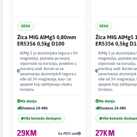
GEKA
GEKA
Žica MIG AlMg5 0,80mm
Žica MIG AlMg5
ER5356 0,5kg D100
ER5356 0,5kg D
AlMg 5 je aluminijska legura s 5%
AlMg 5 je aluminijska 
magnezija, poznata po svojoj
magnezija, poznata po
otpornosti na koroziju, posebno u
otpornosti na koroziju
morskoj vodi. Koristi se za
morskoj vodi. Koristi se
zavarivanje aluminijskih legura s
zavarivanje aluminijsk
više od 3% magnezija, kao i za
više od 3% magnezija, 
spojeve koji zahtijevaju visoku
spojeve koji zahtijevaj
čvrstoću.
čvrstoću.
Na stanju
Na stanju
Dostava 24-48h
Dostava 24-48h
Više komada dostupno
Više komada dostup
29KM
27KM
Sa PDV-om