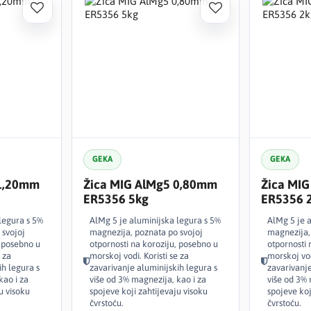
GEKA
GEKA
 1,20mm
Žica MIG AlMg5 0,80mm
Žica MI
ER5356 5kg
ER5356 
legura s 5%
AlMg 5 je aluminijska legura s 5%
AlMg 5 je 
 svojoj
magnezija, poznata po svojoj
magnezija,
, posebno u
otpornosti na koroziju, posebno u
otpornosti 
 za
morskoj vodi. Koristi se za
morskoj vod
ih legura s
zavarivanje aluminijskih legura s
zavarivanje
kao i za
više od 3% magnezija, kao i za
više od 3% 
u visoku
spojeve koji zahtijevaju visoku
spojeve koj
čvrstoću.
čvrstoću.