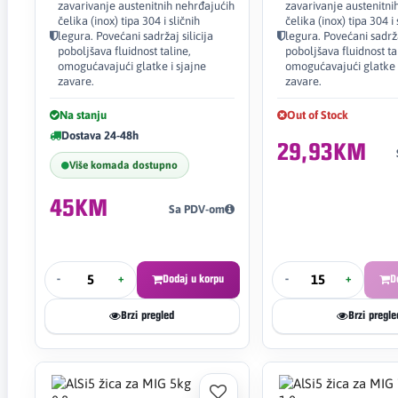
zavarivanje austenitnih nehrđajućih
zavarivanje austenitni
čelika (inox) tipa 304 i sličnih
čelika (inox) tipa 304 i 
legura. Povećani sadržaj silicija
legura. Povećani sadržaj
poboljšava fluidnost taline,
poboljšava fluidnost ta
omogućavajući glatke i sjajne
omogućavajući glatke i
zavare.
zavare.
Na stanju
Out of Stock
Dostava 24-48h
29,93KM
Više komada dostupno
45KM
Sa PDV-om
-
+
Dodaj u korpu
-
+
D
Brzi pregled
Brzi pregle