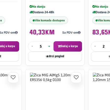
Na stanju
Na stanju
Dostava 24-48h
Dostava 2
no
Više komada dostupno
Više kom
40,33KM
83,6
Sa PDV-om
Sa PDV-om
odaj u korpu
-
+
Dodaj u korpu
-
d
Brzi pregled