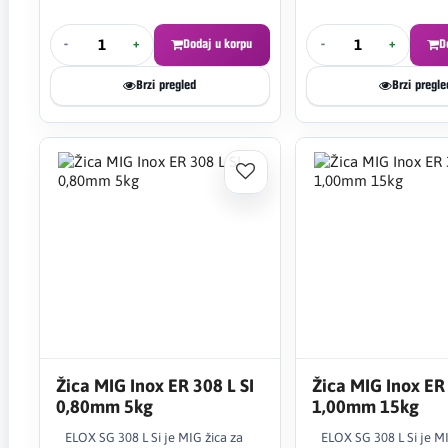
-
+
Dodaj u korpu
-
+
D
Brzi pregled
Brzi pregle
Žica MIG Inox ER 308 L SI
Žica MIG Inox ER 
0,80mm 5kg
1,00mm 15kg
ELOX SG 308 L Si je MIG žica za
ELOX SG 308 L Si je MI