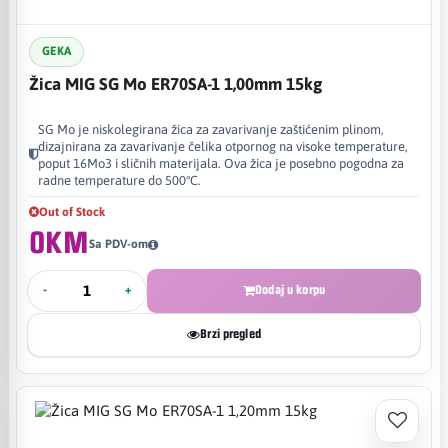
GEKA
Žica MIG SG Mo ER70SA-1 1,00mm 15kg
SG Mo je niskolegirana žica za zavarivanje zaštićenim plinom,
dizajnirana za zavarivanje čelika otpornog na visoke temperature,
poput 16Mo3 i sličnih materijala. Ova žica je posebno pogodna za
radne temperature do 500°C.
Out of Stock
0KM
Sa PDV-om
-
+
Dodaj u korpu
Brzi pregled