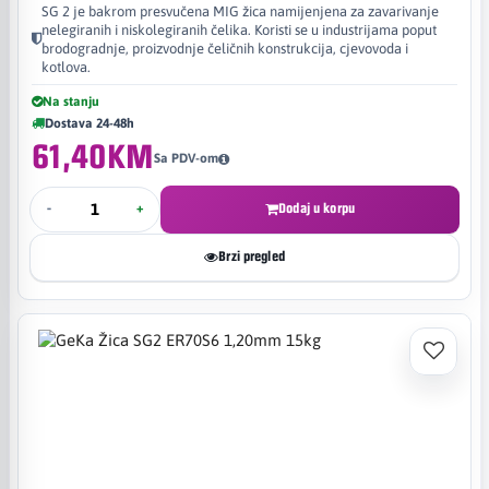
SG 2 je bakrom presvučena MIG žica namijenjena za zavarivanje
nelegiranih i niskolegiranih čelika. Koristi se u industrijama poput
brodogradnje, proizvodnje čeličnih konstrukcija, cjevovoda i
kotlova.
Na stanju
Dostava 24-48h
61,40KM
Sa PDV-om
-
+
Dodaj u korpu
Brzi pregled