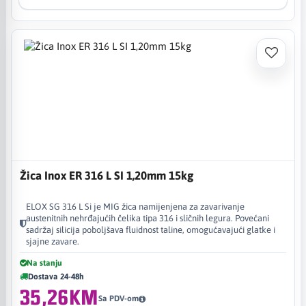
Žica Inox ER 316 L SI 1,20mm 15kg
ELOX SG 316 L Si je MIG žica namijenjena za zavarivanje
austenitnih nehrđajućih čelika tipa 316 i sličnih legura. Povećani
sadržaj silicija poboljšava fluidnost taline, omogućavajući glatke i
sjajne zavare.
Na stanju
Dostava 24-48h
35,26KM
Sa PDV-om