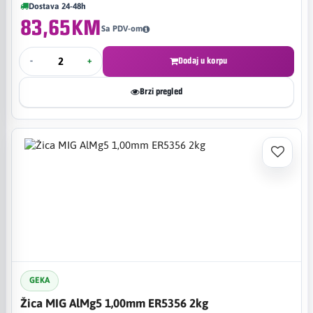
Dostava 24-48h
83,65KM
Sa PDV-om
-
+
Dodaj u korpu
Brzi pregled
GEKA
Žica MIG AlMg5 1,00mm ER5356 2kg