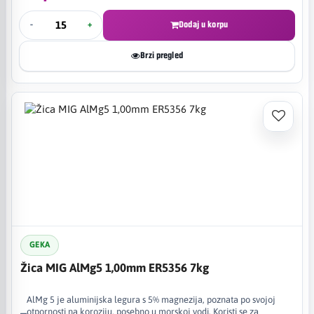
-
+
Dodaj u korpu
Brzi pregled
GEKA
Žica MIG AlMg5 1,00mm ER5356 7kg
AlMg 5 je aluminijska legura s 5% magnezija, poznata po svojoj
otpornosti na koroziju, posebno u morskoj vodi. Koristi se za