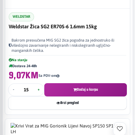
WELDSTAR
Weldstar Žica SG2 ER70S-6 1.6mm 15kg
Bakrom presvučena MIG SG2 žica pogodna za jednostruko ili
višeslojno zavarivanje nelegiranih i niskolegiranih ugljično-
manganskih čelika.
Na stanju
Dostava 24-48h
9,07KM
Sa PDV-om
-
+
Dodaj u korpu
Brzi pregled