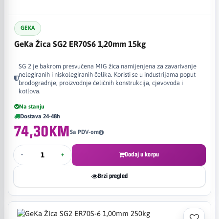
GEKA
GeKa Žica SG2 ER70S6 1,20mm 15kg
SG 2 je bakrom presvučena MIG žica namijenjena za zavarivanje
nelegiranih i niskolegiranih čelika. Koristi se u industrijama poput
brodogradnje, proizvodnje čeličnih konstrukcija, cjevovoda i
kotlova.
Na stanju
Dostava 24-48h
74,30KM
Sa PDV-om
-
+
Dodaj u korpu
Brzi pregled