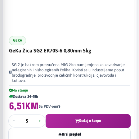
GEKA
GeKa Žica SG2 ER70S-6 0,80mm 5kg
SG 2 je bakrom presvučena MIG žica namijenjena za zavarivanje
nelegiranih i niskolegiranih čelika. Koristi se u industrijama poput
brodogradnje, proizvodnje čeličnih konstrukcija, cjevovoda i
kotlova.
Na stanju
Dostava 24-48h
6,51KM
Sa PDV-om
-
+
Dodaj u korpu
Brzi pregled