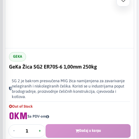
GEKA
GeKa Žica SG2 ER70S-6 1,00mm 250kg
SG 2 je bakrom presvučena MIG žica namijenjena za zavarivanje
nelegiranih i niskolegiranih čelika. Koristi se u industrijama poput
brodogradnje, proizvodnje čeličnih konstrukcija, cjevovoda i
kotlova.
Out of Stock
0KM
Sa PDV-om
-
+
Dodaj u korpu