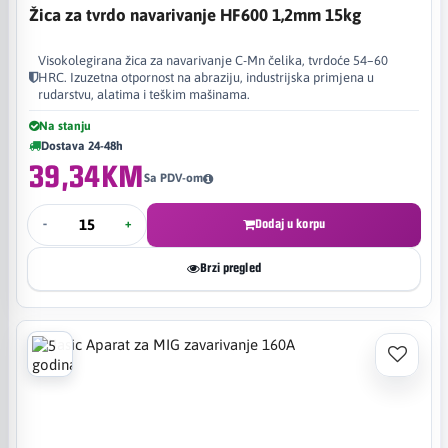
Žica za tvrdo navarivanje HF600 1,2mm 15kg
Visokolegirana žica za navarivanje C-Mn čelika, tvrdoće 54–60
HRC. Izuzetna otpornost na abraziju, industrijska primjena u
rudarstvu, alatima i teškim mašinama.
Na stanju
Dostava 24-48h
39,34KM
Sa PDV-om
-
+
Dodaj u korpu
Brzi pregled