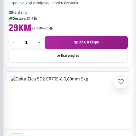
spojeve koji zahtijevaju visoku čvrstoću.
Na stanju
Dostava 24-48h
29KM
Sa PDV-om
-
+
Dodaj u korpu
Brzi pregled