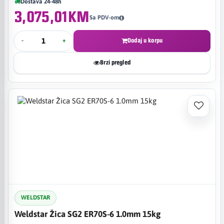
Dostava 24-48h
3,075,01KM
Sa PDV-om
-
+
Dodaj u korpu
Brzi pregled
WELDSTAR
Weldstar Žica SG2 ER70S-6 1.0mm 15kg