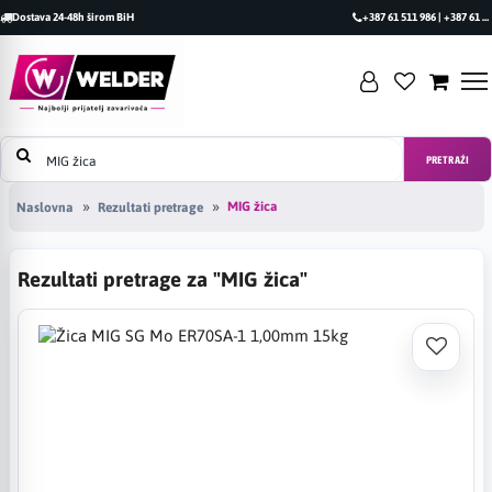
Dostava 24-48h širom BiH
+387 61 511 986 | +387 61 493 470
PRETRAŽI
MIG žica
Naslovna
Rezultati pretrage
Rezultati pretrage za "MIG žica"