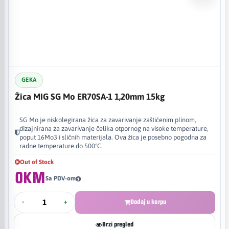
GEKA
Žica MIG SG Mo ER70SA-1 1,20mm 15kg
SG Mo je niskolegirana žica za zavarivanje zaštićenim plinom,
dizajnirana za zavarivanje čelika otpornog na visoke temperature,
poput 16Mo3 i sličnih materijala. Ova žica je posebno pogodna za
radne temperature do 500°C.
Out of Stock
0KM
Sa PDV-om
-
+
Dodaj u korpu
Brzi pregled