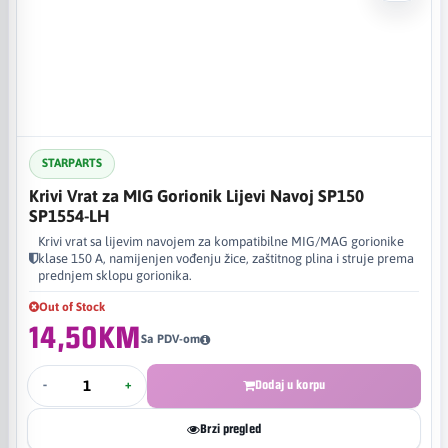
STARPARTS
Krivi Vrat za MIG Gorionik Lijevi Navoj SP150
SP1554-LH
Krivi vrat sa lijevim navojem za kompatibilne MIG/MAG gorionike
klase 150 A, namijenjen vođenju žice, zaštitnog plina i struje prema
prednjem sklopu gorionika.
Out of Stock
14,50KM
Sa PDV-om
-
+
Dodaj u korpu
Brzi pregled