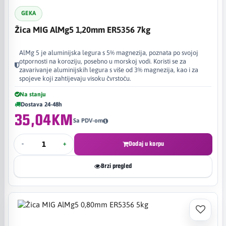
GEKA
Žica MIG AlMg5 1,20mm ER5356 7kg
AlMg 5 je aluminijska legura s 5% magnezija, poznata po svojoj
otpornosti na koroziju, posebno u morskoj vodi. Koristi se za
zavarivanje aluminijskih legura s više od 3% magnezija, kao i za
spojeve koji zahtijevaju visoku čvrstoću.
Na stanju
Dostava 24-48h
35,04KM
Sa PDV-om
-
+
Dodaj u korpu
Brzi pregled