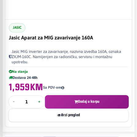
JASIC
Jasic Aparat za MIG zavarivanje 160A
Jasic MIG inverter za zavarivanje, nazivna izvedba 160A, oznaka
ZXJM-160C. Namijenjen za radioničku, servisnu i montažnu
upotrebu.
Na stanju
Dostava 24-48h
1,959KM
Sa PDV-om
-
+
Dodaj u korpu
Brzi pregled