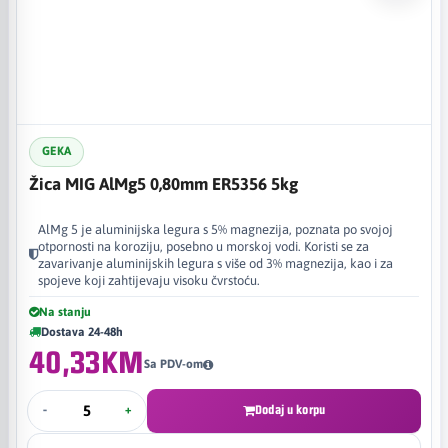
GEKA
Žica MIG AlMg5 0,80mm ER5356 5kg
AlMg 5 je aluminijska legura s 5% magnezija, poznata po svojoj
otpornosti na koroziju, posebno u morskoj vodi. Koristi se za
zavarivanje aluminijskih legura s više od 3% magnezija, kao i za
spojeve koji zahtijevaju visoku čvrstoću.
Na stanju
Dostava 24-48h
40,33KM
Sa PDV-om
-
+
Dodaj u korpu