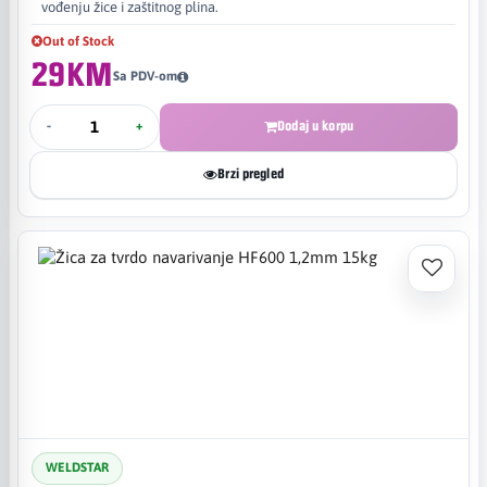
vođenju žice i zaštitnog plina.
Out of Stock
29KM
Sa PDV-om
-
+
Dodaj u korpu
Brzi pregled
WELDSTAR