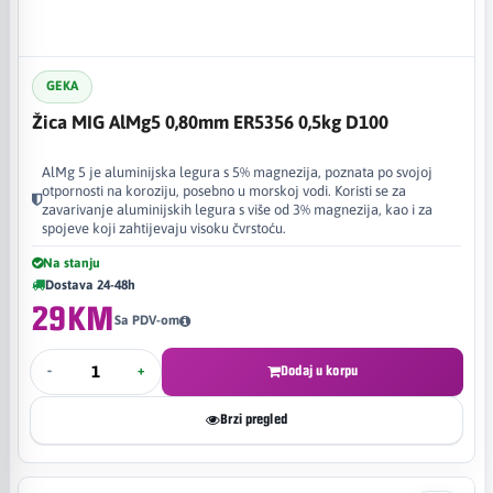
GEKA
Žica MIG AlMg5 0,80mm ER5356 0,5kg D100
AlMg 5 je aluminijska legura s 5% magnezija, poznata po svojoj
otpornosti na koroziju, posebno u morskoj vodi. Koristi se za
zavarivanje aluminijskih legura s više od 3% magnezija, kao i za
spojeve koji zahtijevaju visoku čvrstoću.
Na stanju
Dostava 24-48h
29KM
Sa PDV-om
-
+
Dodaj u korpu
Brzi pregled