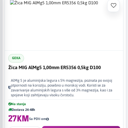
GEKA
Žica MIG AlMg5 1,00mm ER5356 0,5kg D100
AlMg 5 je aluminijska legura s 5% magnezija, poznata po svojoj
otpornosti na koroziju, posebno u morskoj vodi. Koristi se za
zavarivanje aluminijskih legura s više od 3% magnezija, kao i za
spojeve koji zahtijevaju visoku čvrstoću.
Na stanju
Dostava 24-48h
27KM
Sa PDV-om