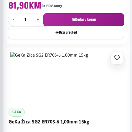
81,90KM
Sa PDV-om
-
+
Dodaj u korpu
Brzi pregled
GEKA
GeKa Žica SG2 ER70S-6 1,00mm 15kg