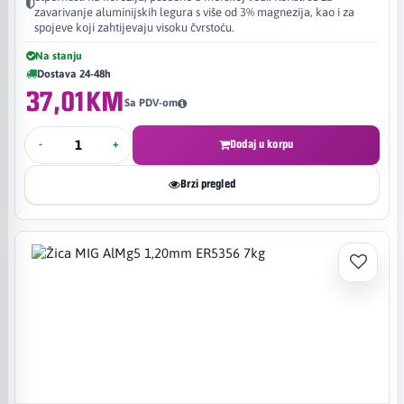
zavarivanje aluminijskih legura s više od 3% magnezija, kao i za
spojeve koji zahtijevaju visoku čvrstoću.
Na stanju
Dostava 24-48h
37,01KM
Sa PDV-om
-
+
Dodaj u korpu
Brzi pregled