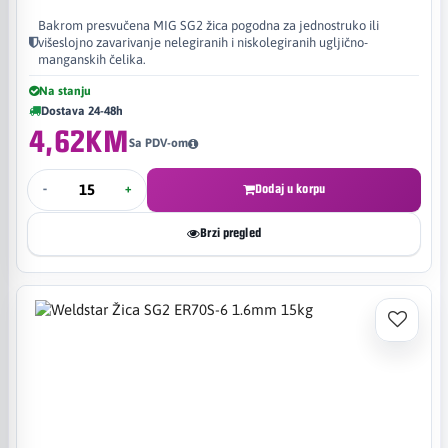
Bakrom presvučena MIG SG2 žica pogodna za jednostruko ili
višeslojno zavarivanje nelegiranih i niskolegiranih ugljično-
manganskih čelika.
Na stanju
Dostava 24-48h
4,62KM
Sa PDV-om
-
+
Dodaj u korpu
Brzi pregled