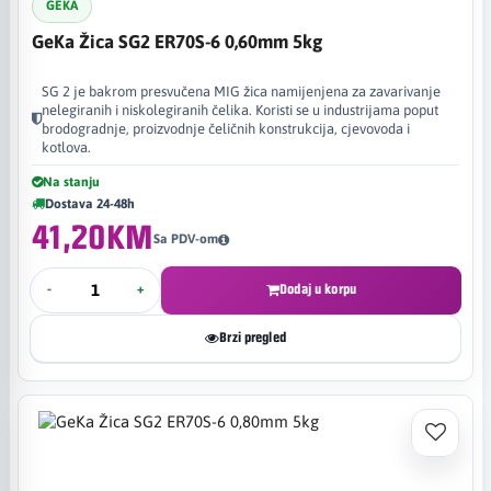
GEKA
GeKa Žica SG2 ER70S-6 0,60mm 5kg
SG 2 je bakrom presvučena MIG žica namijenjena za zavarivanje
nelegiranih i niskolegiranih čelika. Koristi se u industrijama poput
brodogradnje, proizvodnje čeličnih konstrukcija, cjevovoda i
kotlova.
Na stanju
Dostava 24-48h
41,20KM
Sa PDV-om
-
+
Dodaj u korpu
Brzi pregled