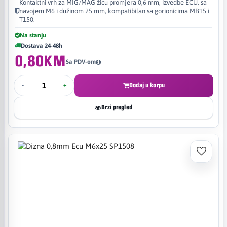
Kontaktni vrh za MIG/MAG žicu promjera 0,6 mm, izvedbe ECU, sa
navojem M6 i dužinom 25 mm, kompatibilan sa gorionicima MB15 i
T150.
Na stanju
Dostava 24-48h
0,80KM
Sa PDV-om
-
+
Dodaj u korpu
Brzi pregled