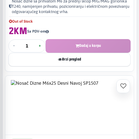
Nosač dizne sa prihvatom M6 za prednji sklop MIG/MAG gorionika
T240, namijenjen prihvatu, pozicioniranju i električnom povezivanju
odgovarajućeg kontaktnog vrha.
Out of Stock
2KM
Sa PDV-om
-
+
Dodaj u korpu
Brzi pregled