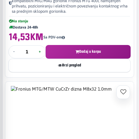
kompatibilni MIG/MAG gorionik Fronius MTG 400i, namijenjen
prihvatu, pozicioniranju i električnom povezivanju kontaktnog vrha
sa prednjim sklopom gorionika.
Na stanju
Dostava 24-48h
14,53KM
Sa PDV-om
-
+
Dodaj u korpu
Brzi pregled