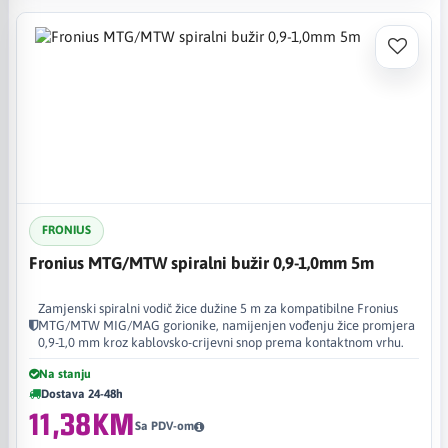
FRONIUS
Fronius MTG/MTW spiralni bužir 0,9-1,0mm 5m
Zamjenski spiralni vodič žice dužine 5 m za kompatibilne Fronius
MTG/MTW MIG/MAG gorionike, namijenjen vođenju žice promjera
0,9-1,0 mm kroz kablovsko-crijevni snop prema kontaktnom vrhu.
Na stanju
Dostava 24-48h
11,38KM
Sa PDV-om