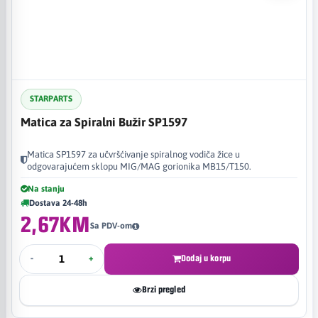
STARPARTS
Matica za Spiralni Bužir SP1597
Matica SP1597 za učvršćivanje spiralnog vodiča žice u
odgovarajućem sklopu MIG/MAG gorionika MB15/T150.
Na stanju
Dostava 24-48h
2,67KM
Sa PDV-om
-
+
Dodaj u korpu
Brzi pregled