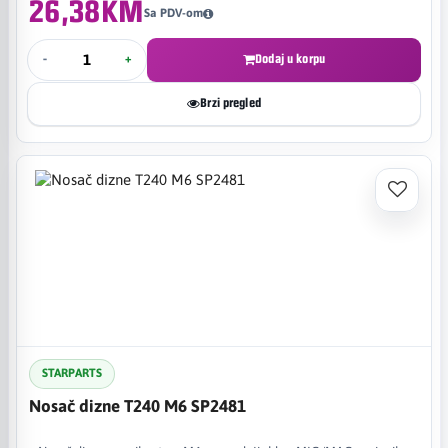
26,38KM
Sa PDV-om
-
+
Dodaj u korpu
Brzi pregled
STARPARTS
Nosač dizne T240 M6 SP2481