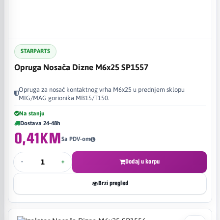
STARPARTS
Opruga Nosača Dizne M6x25 SP1557
Opruga za nosač kontaktnog vrha M6x25 u prednjem sklopu
MIG/MAG gorionika MB15/T150.
Na stanju
Dostava 24-48h
0,41KM
Sa PDV-om
-
+
Dodaj u korpu
Brzi pregled