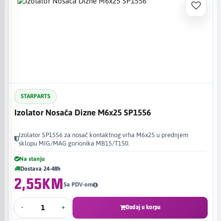
STARPARTS
Izolator Nosača Dizne M6x25 SP1556
Izolator SP1556 za nosač kontaktnog vrha M6x25 u prednjem
sklopu MIG/MAG gorionika MB15/T150.
Na stanju
Dostava 24-48h
2,55KM
Sa PDV-om
-
+
Dodaj u korpu