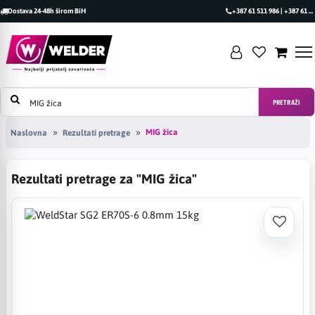
Dostava 24-48h širom BiH
+387 61 511 986 | +387 61 493 470
PRETRAŽI
MIG žica
Naslovna
Rezultati pretrage
Rezultati pretrage za "MIG žica"