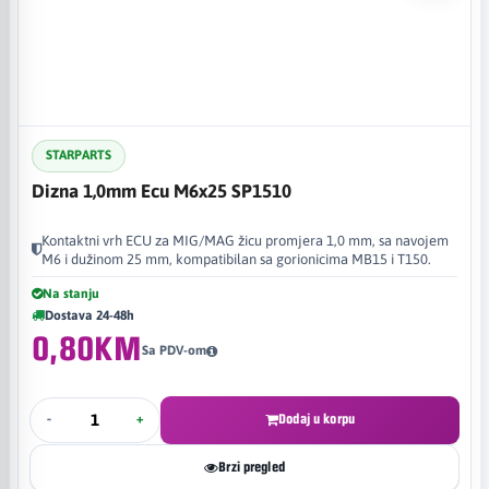
STARPARTS
Dizna 1,0mm Ecu M6x25 SP1510
Kontaktni vrh ECU za MIG/MAG žicu promjera 1,0 mm, sa navojem
M6 i dužinom 25 mm, kompatibilan sa gorionicima MB15 i T150.
Na stanju
Dostava 24-48h
0,80KM
Sa PDV-om
-
+
Dodaj u korpu
Brzi pregled