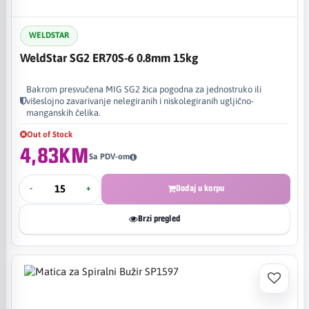
WELDSTAR
WeldStar SG2 ER70S-6 0.8mm 15kg
Bakrom presvučena MIG SG2 žica pogodna za jednostruko ili
višeslojno zavarivanje nelegiranih i niskolegiranih ugljično-
manganskih čelika.
Out of Stock
4,83KM
Sa PDV-om
-
+
Dodaj u korpu
Brzi pregled