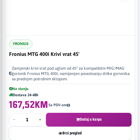
FRONIUS
Fronius MTG 400i Krivi vrat 45'
Zamjenski krivi vrat pod uglom od 45° za kompatibilni MIG/MAG
gorionik Fronius MTG 400i, namijenjen povezivanju drške gorionika
sa prednjim potrošnim sklopom.
Na stanju
Dostava 24-48h
167,52KM
Sa PDV-om
-
+
Dodaj u korpu
Brzi pregled