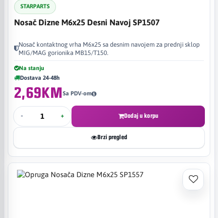
STARPARTS
Nosač Dizne M6x25 Desni Navoj SP1507
Nosač kontaktnog vrha M6x25 sa desnim navojem za prednji sklop
MIG/MAG gorionika MB15/T150.
Na stanju
Dostava 24-48h
2,69KM
Sa PDV-om
-
+
Dodaj u korpu
Brzi pregled