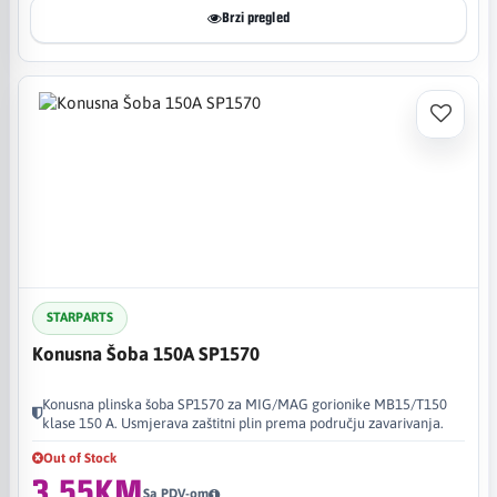
Brzi pregled
STARPARTS
Konusna Šoba 150A SP1570
Konusna plinska šoba SP1570 za MIG/MAG gorionike MB15/T150
klase 150 A. Usmjerava zaštitni plin prema području zavarivanja.
Out of Stock
3,55KM
Sa PDV-om