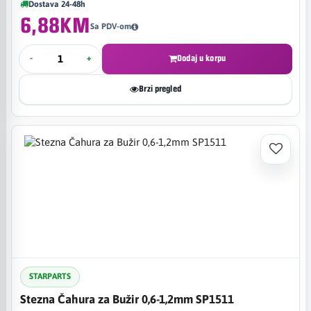
Dostava 24-48h
6,88KM
Sa PDV-om
-
+
Dodaj u korpu
Brzi pregled
STARPARTS
Stezna Čahura za Bužir 0,6-1,2mm SP1511