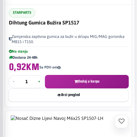
STARPARTS
Dihtung Gumica Bužira SP1517
Zamjenska zaptivna gumica za bužir u sklopu MIG/MAG gorionika
MB15 i T150.
Na stanju
Dostava 24-48h
0,92KM
Sa PDV-om
-
+
Dodaj u korpu
Brzi pregled