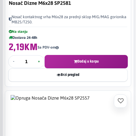
Nosač Dizne M6x28 SP2581
Nosač kontaktnog vrha M6x28 za prednji sklop MIG/MAG gorionika
MB25/T250.
Na stanju
Dostava 24-48h
2,19KM
Sa PDV-om
-
+
Dodaj u korpu
Brzi pregled