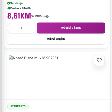
Na stanju
Dostava 24-48h
8,61KM
Sa PDV-om
-
+
Dodaj u korpu
Brzi pregled
STARPARTS