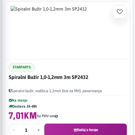
STARPARTS
Spiralni Bužir 1,0-1,2mm 3m SP2432
Spiralni bužir, vodilica 1.2mm žice za MIG zavarivanje
Na stanju
Dostava 24-48h
7,01KM
Sa PDV-om
-
+
Dodaj u korpu