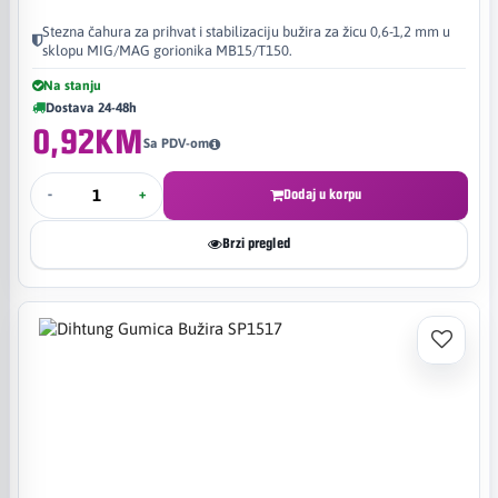
Stezna čahura za prihvat i stabilizaciju bužira za žicu 0,6-1,2 mm u
sklopu MIG/MAG gorionika MB15/T150.
Na stanju
Dostava 24-48h
0,92KM
Sa PDV-om
-
+
Dodaj u korpu
Brzi pregled