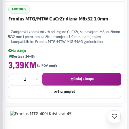
FRONIUS
Fronius MTG/MTW CuCrZr dizna M8x32 1.0mm
Zamjenski kontaktni vrh od legure CuCrZr, sa navojem M8, dužinom
32 mm i provrtom za žicu promjera 1,0 mm, namijenjen
kompatibilnim Fronius MTG/MTW MIG/MAG gorionicima.
Na stanju
Dostava 24-48h
3,39KM
Sa PDV-om
-
+
Dodaj u korpu
Brzi pregled