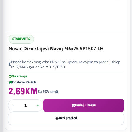
STARPARTS
Nosač Dizne Lijevi Navoj M6x25 SP1507-LH
Nosač kontaktnog vrha M6x25 sa lijevim navojem za prednji sklop
MIG/MAG gorionika MB15/T150.
Na stanju
Dostava 24-48h
2,69KM
Sa PDV-om
-
+
Dodaj u korpu
Brzi pregled