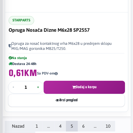
STARPARTS
Opruga Nosača Dizne M6x28 SP2557
Opruga za nosač kontaktnog vrha M6x28 u prednjem sklopu
MIG/MAG gorionika MB25/T250.
Na stanju
Dostava 24-48h
0,61KM
Sa PDV-om
-
+
Dodaj u korpu
Brzi pregled
Nazad
1
...
4
5
6
...
10