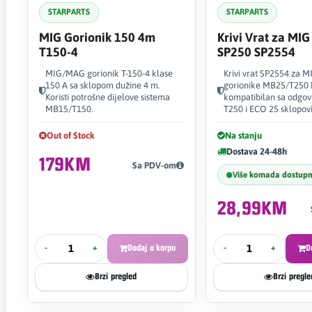
STARPARTS
STARPARTS
MIG Gorionik 150 4m
Krivi Vrat za MIG
T150-4
SP250 SP2554
MIG/MAG gorionik T-150-4 klase
Krivi vrat SP2554 za
150 A sa sklopom dužine 4 m.
gorionike MB25/T250 k
Koristi potrošne dijelove sistema
kompatibilan sa odgo
MB15/T150.
T250 i ECO 25 sklopov
Out of Stock
Na stanju
Dostava 24-48h
179KM
Sa PDV-om
Više komada dostup
28,99KM
-
+
Dodaj u korpu
-
+
D
Brzi pregled
Brzi pregle