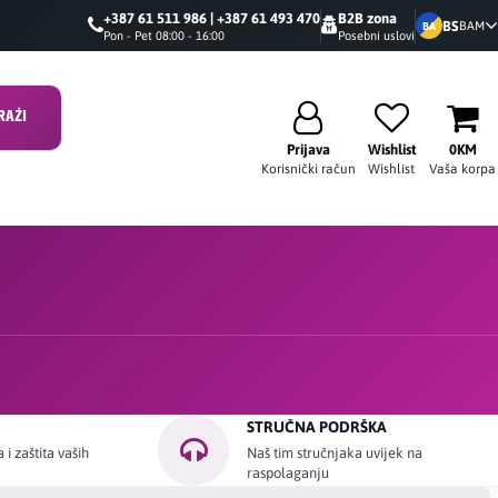
+387 61 511 986 | +387 61 493 470
B2B zona
BS
BAM
BA
Pon - Pet 08:00 - 16:00
Posebni uslovi
RAŽI
Prijava
Wishlist
0KM
Korisnički račun
Wishlist
Vaša korpa
STRUČNA PODRŠKA
i zaštita vaših
Naš tim stručnjaka uvijek na
raspolaganju