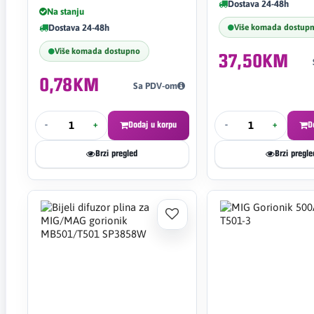
Dostava 24-48h
Na stanju
Dostava 24-48h
Više komada dostup
Više komada dostupno
37,50KM
0,78KM
Sa PDV-om
-
+
Dodaj u korpu
-
+
D
Brzi pregled
Brzi pregle