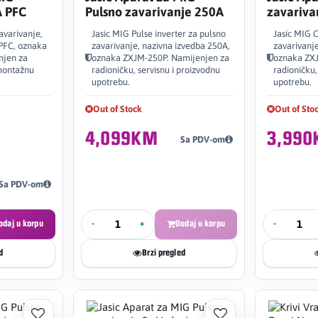
A PFC
Pulsno zavarivanje 250A
zavariva
350A
avarivanje,
Jasic MIG Pulse inverter za pulsno
Jasic MIG 
PFC, oznaka
zavarivanje, nazivna izvedba 250A,
zavarivanj
njen za
oznaka ZXJM-250P. Namijenjen za
oznaka ZX
 montažnu
radioničku, servisnu i proizvodnu
radioničku,
upotrebu.
upotrebu.
Out of Stock
Out of Sto
4,099KM
3,99
Sa PDV-om
Sa PDV-om
odaj u korpu
-
+
Dodaj u korpu
-
d
Brzi pregled