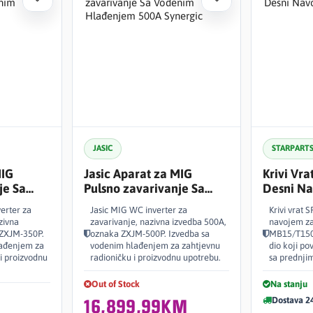
JASIC
STARPART
MIG
Jasic Aparat za MIG
Krivi Vra
je Sa
Pulsno zavarivanje Sa
Desni Na
jem 350A
Vodenim Hlađenjem 500A
SP1554
erter za
Jasic MIG WC inverter za
Krivi vrat 
Synergic
zivna
zavarivanje, nazivna izvedba 500A,
navojem z
 ZXJM-350P.
oznaka ZXJM-500P. Izvedba sa
MB15/T150 
lađenjem za
vodenim hlađenjem za zahtjevnu
dio koji po
 i proizvodnu
radioničku i proizvodnu upotrebu.
sa prednji
Out of Stock
Na stanju
Dostava 2
16,899,99KM