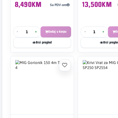
8,490KM
13,500KM
Sa PDV-om
-
+
Dodaj u korpu
-
+
D
Brzi pregled
Brzi pregle