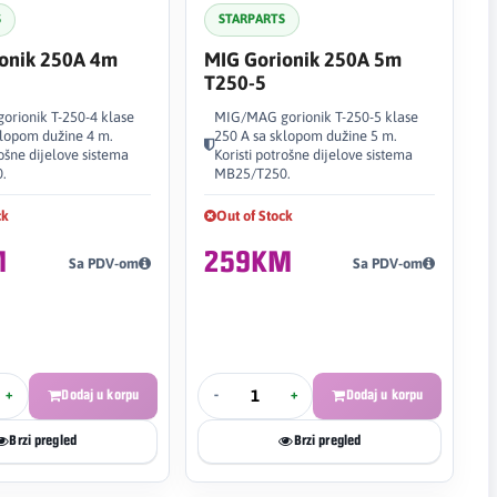
S
STARPARTS
onik 250A 4m
MIG Gorionik 250A 5m
T250-5
rionik T-250-4 klase
MIG/MAG gorionik T-250-5 klase
klopom dužine 4 m.
250 A sa sklopom dužine 5 m.
rošne dijelove sistema
Koristi potrošne dijelove sistema
.
MB25/T250.
ck
Out of Stock
M
259KM
Sa PDV-om
Sa PDV-om
+
Dodaj u korpu
-
+
Dodaj u korpu
Brzi pregled
Brzi pregled