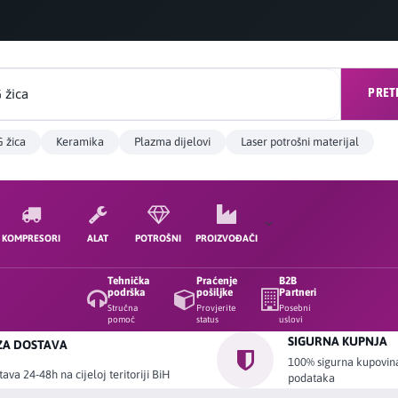
PRET
 žica
Keramika
Plazma dijelovi
Laser potrošni materijal
KOMPRESORI
ALAT
POTROŠNI
PROIZVOĐAČI
Tehnička
Praćenje
B2B
podrška
pošiljke
Partneri
Stručna
Provjerite
Posebni
pomoć
status
uslovi
SIGURNA KUPNJA
ZA DOSTAVA
100% sigurna kupovina 
ava 24-48h na cijeloj teritoriji BiH
podataka