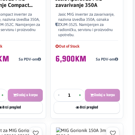
nje Compact
zavarivanje 350A
Compact inverter za
Jasic MIG inverter za zavarivanje,
e, nazivna izvedba 350A,
nazivna izvedba 350A, oznaka
JM-352C. Namijenjen za
ZXJM-352S. Namijenjen za
 servisnu i proizvodnu
radioničku, servisnu i proizvodnu
upotrebu.
ck
Out of Stock
0KM
6,900KM
Sa PDV-om
Sa PDV-om
+
Dodaj u korpu
-
+
Dodaj u korpu
Brzi pregled
Brzi pregled