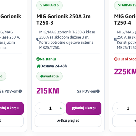
STARPARTS
STARPART
 Gorionik
MIG Gorionik 250A 3m
MIG Gori
T250-3
T250-4
 MIG/MAG
MIG/MAG gorionik T-250-3 klase
MIG/MAG go
lase 250 A,
250 A sa sklopom dužine 3 m.
250 A sa s
varajućim
Koristi potrošne dijelove sistema
Koristi pot
ima.
MB25/T250.
MB25/T250
Na stanju
Out of Sto
Dostava 24-48h
225K
no
available
215KM
Sa PDV-om
Sa PDV-om
odaj u korpu
-
+
Dodaj u korpu
-
d
Brzi pregled