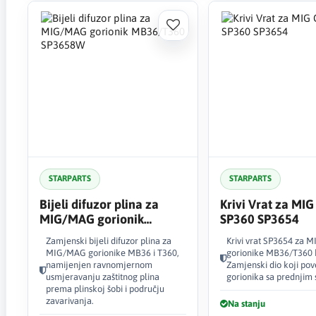
STARPARTS
STARPARTS
Bijeli difuzor plina za
Krivi Vrat za MIG
MIG/MAG gorionik
SP360 SP3654
MB36/T360 SP3658W
Zamjenski bijeli difuzor plina za
Krivi vrat SP3654 za
MIG/MAG gorionike MB36 i T360,
gorionike MB36/T360 k
namijenjen ravnomjernom
Zamjenski dio koji po
usmjeravanju zaštitnog plina
gorionika sa prednjim
prema plinskoj šobi i području
zavarivanja.
Na stanju