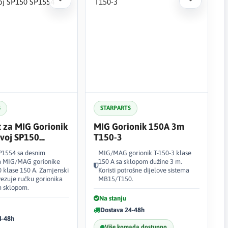
S
STARPARTS
t za MIG Gorionik
MIG Gorionik 150A 3m
voj SP150
T150-3
SP1554 sa desnim
MIG/MAG gorionik T-150-3 klase
a MIG/MAG gorionike
150 A sa sklopom dužine 3 m.
klase 150 A. Zamjenski
Koristi potrošne dijelove sistema
vezuje ručku gorionika
MB15/T150.
m sklopom.
Na stanju
Dostava 24-48h
4-48h
Više komada dostupno