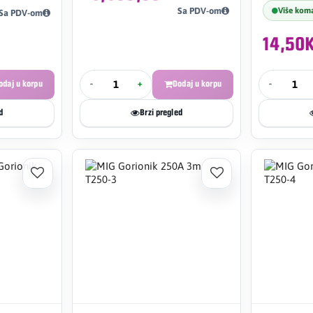
Više kom
Sa PDV-om
Sa PDV-om
14,50
odaj u korpu
-
+
Dodaj u korpu
-
d
Brzi pregled