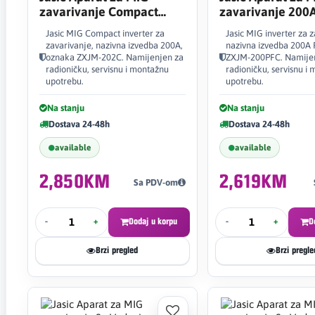
zavarivanje Compact
zavarivanje 200
200A
Jasic MIG Compact inverter za
Jasic MIG inverter za z
zavarivanje, nazivna izvedba 200A,
nazivna izvedba 200A 
oznaka ZXJM-202C. Namijenjen za
ZXJM-200PFC. Namije
radioničku, servisnu i montažnu
radioničku, servisnu i
upotrebu.
upotrebu.
Na stanju
Na stanju
Dostava 24-48h
Dostava 24-48h
available
available
2,850KM
2,619KM
Sa PDV-om
-
+
Dodaj u korpu
-
+
D
Brzi pregled
Brzi pregle