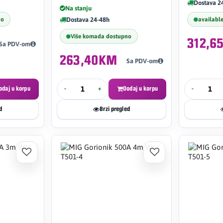
Dostava 2
Na stanju
no
Dostava 24-48h
availabl
Više komada dostupno
312,6
Sa PDV-om
263,40KM
Sa PDV-om
odaj u korpu
-
+
Dodaj u korpu
-
d
Brzi pregled