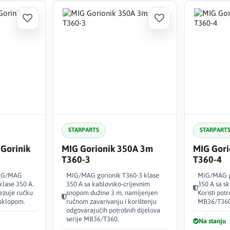
STARPARTS
STARPART
 Gorinik
MIG Gorionik 350A 3m
MIG Gori
T360-3
T360-4
 MIG/MAG
MIG/MAG gorionik T360-3 klase
MIG/MAG go
lase 350 A.
350 A sa kablovsko-crijevnim
350 A sa s
vezuje ručku
snopom dužine 3 m, namijenjen
Koristi pot
 sklopom.
ručnom zavarivanju i korištenju
MB36/T360
odgovarajućih potrošnih dijelova
serije MB36/T360.
Na stanju