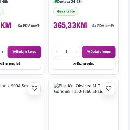
4-48h
Dostava 24-48h
e
available
5KM
365,33KM
Sa PDV-om
Sa PDV-om
+
Dodaj u korpu
-
+
Dodaj u korpu
Brzi pregled
Brzi pregled