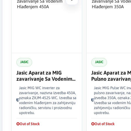
JASIC
JASIC
Jasic Aparat za MIG
Jasic Aparat za 
zavarivanje Sa Vodenim
Pulsno zavarivan
Hlađenjem 450A
Vodenim Hlađen
Jasic MIG WC inverter za
Jasic MIG Pulse WC inv
zavarivanje, nazivna izvedba 450A,
pulsno zavarivanje, na
oznaka ZXJM-452S-WC. Izvedba sa
izvedba 350A, oznaka
vodenim hlađenjem za zahtjevniju
Izvedba sa vodenim h
radioničku, servisnu i proizvodnu
zahtjevniju radioničku
upotrebu.
upotrebu.
Out of Stock
Out of Stock