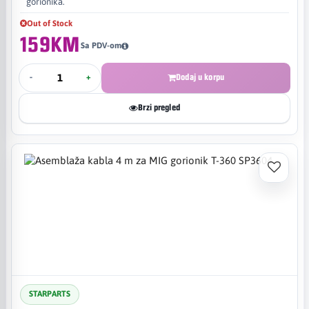
gorionika.
Out of Stock
159KM
Sa PDV-om
-
+
Dodaj u korpu
Brzi pregled
STARPARTS