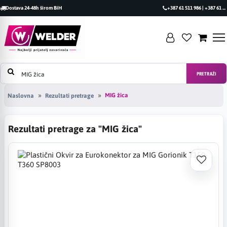
Dostava 24-48h širom BiH
+387 61 511 986 | +387 61 493 470
PRETRAŽI
MIG žica
Naslovna
Rezultati pretrage
Rezultati pretrage za "MIG žica"