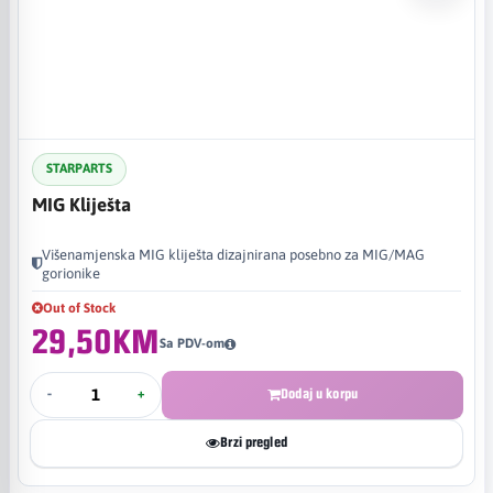
STARPARTS
MIG Kliješta
Višenamjenska MIG kliješta dizajnirana posebno za MIG/MAG
gorionike
Out of Stock
29,50KM
Sa PDV-om
-
+
Dodaj u korpu
Brzi pregled