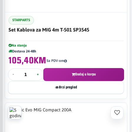
STARPARTS
Set Kablova za MIG 4m T-501 SP3545
Na stanju
Dostava 24-48h
105,40KM
Sa PDV-om
-
+
Dodaj u korpu
Brzi pregled