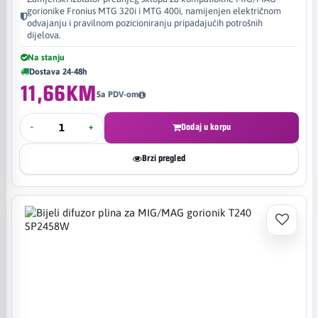
gorionike Fronius MTG 320i i MTG 400i, namijenjen električnom
odvajanju i pravilnom pozicioniranju pripadajućih potrošnih
dijelova.
Na stanju
Dostava 24-48h
11,66KM
Sa PDV-om
-
+
Dodaj u korpu
Brzi pregled