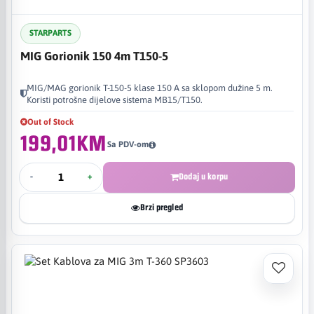
STARPARTS
MIG Gorionik 150 4m T150-5
MIG/MAG gorionik T-150-5 klase 150 A sa sklopom dužine 5 m.
Koristi potrošne dijelove sistema MB15/T150.
Out of Stock
199,01KM
Sa PDV-om
-
+
Dodaj u korpu
Brzi pregled