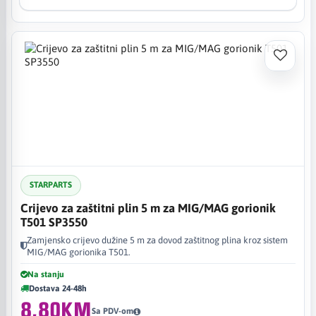
STARPARTS
Crijevo za zaštitni plin 5 m za MIG/MAG gorionik
T501 SP3550
Zamjensko crijevo dužine 5 m za dovod zaštitnog plina kroz sistem
MIG/MAG gorionika T501.
Na stanju
Dostava 24-48h
8,80KM
Sa PDV-om