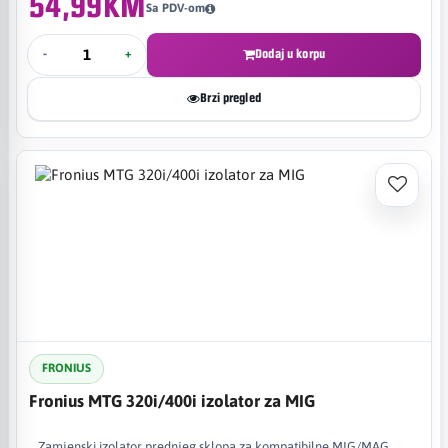
54,99KM
Sa PDV-om
-
+
Dodaj u korpu
Brzi pregled
FRONIUS
Fronius MTG 320i/400i izolator za MIG
Zamjenski izolator prednjeg sklopa za kompatibilne MIG/MAG