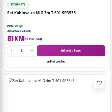
STARPARTS
Set Kablova za MIG 3m T-501 SP3535
Na stanju
Dostava 24-48h
81KM
Sa PDV-om
-
+
Dodaj u korpu
Brzi pregled