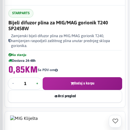
STARPARTS
Bijeli difuzor plina za MIG/MAG gorionik T240
SP2458W
Zamjenski bijeli difuzor plina za MIG/MAG gorionik T240,
namijenjen raspodjeli zaštitnog plina unutar prednjeg sklopa
gorionika.
Na stanju
Dostava 24-48h
0,85KM
Sa PDV-om
-
+
Dodaj u korpu
Brzi pregled