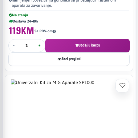
namijenjen povezivanju gorionika sa pripadajućim sistemom
aparata za zavarivanje.
Na stanju
Dostava 24-48h
119KM
Sa PDV-om
-
+
Dodaj u korpu
Brzi pregled