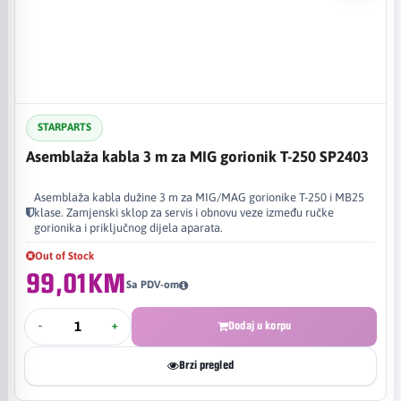
STARPARTS
Asemblaža kabla 3 m za MIG gorionik T-250 SP2403
Asemblaža kabla dužine 3 m za MIG/MAG gorionike T-250 i MB25
klase. Zamjenski sklop za servis i obnovu veze između ručke
gorionika i priključnog dijela aparata.
Out of Stock
99,01KM
Sa PDV-om
-
+
Dodaj u korpu
Brzi pregled