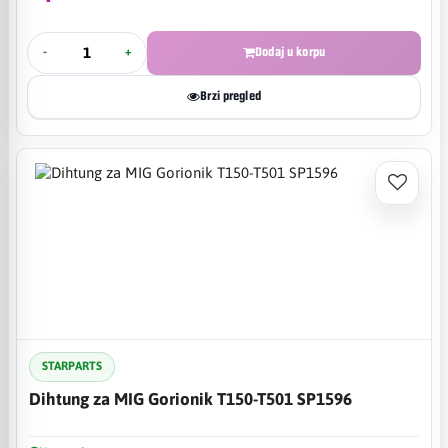
-
+
Dodaj u korpu
Brzi pregled
STARPARTS
Dihtung za MIG Gorionik T150-T501 SP1596