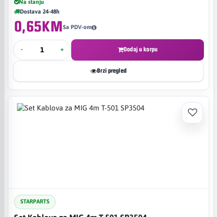
Na stanju
Dostava 24-48h
0,65KM
Sa PDV-om
-
+
Dodaj u korpu
Brzi pregled
STARPARTS