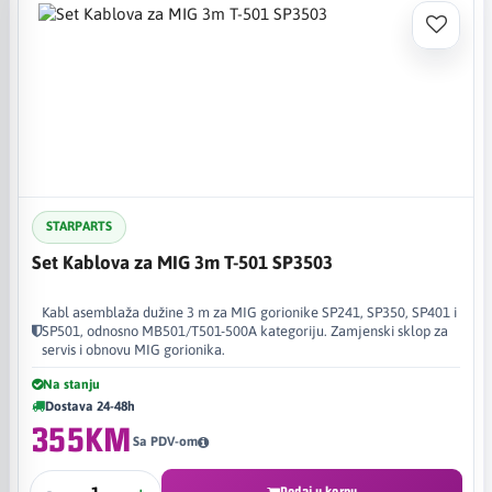
STARPARTS
Set Kablova za MIG 3m T-501 SP3503
Kabl asemblaža dužine 3 m za MIG gorionike SP241, SP350, SP401 i
SP501, odnosno MB501/T501-500A kategoriju. Zamjenski sklop za
servis i obnovu MIG gorionika.
Na stanju
Dostava 24-48h
355KM
Sa PDV-om