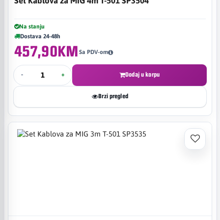
Set Kablova za MIG 4m T-501 SP3504
Na stanju
Dostava 24-48h
457,90KM
Sa PDV-om
-
+
Dodaj u korpu
Brzi pregled