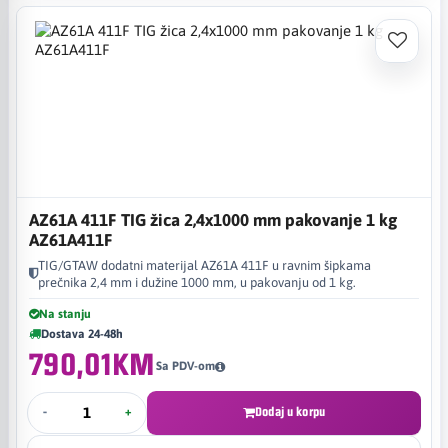
AZ61A 411F TIG žica 2,4x1000 mm pakovanje 1 kg
AZ61A411F
TIG/GTAW dodatni materijal AZ61A 411F u ravnim šipkama
prečnika 2,4 mm i dužine 1000 mm, u pakovanju od 1 kg.
Na stanju
Dostava 24-48h
790,01KM
Sa PDV-om
-
+
Dodaj u korpu