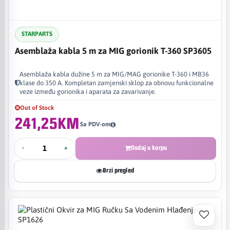
STARPARTS
Asemblaža kabla 5 m za MIG gorionik T-360 SP3605
Asemblaža kabla dužine 5 m za MIG/MAG gorionike T-360 i MB36
klase do 350 A. Kompletan zamjenski sklop za obnovu funkcionalne
veze između gorionika i aparata za zavarivanje.
Out of Stock
241,25KM
Sa PDV-om
-
+
Dodaj u korpu
Brzi pregled