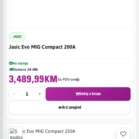
JASIC
Jasic Evo MIG Compact 200A
Na stanju
Dostava 24-48h
3,489,99KM
Sa PDV-om
-
+
Dodaj u korpu
Brzi pregled