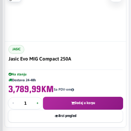
JASIC
Jasic Evo MIG Compact 250A
Na stanju
Dostava 24-48h
3,789,99KM
Sa PDV-om
-
+
Dodaj u korpu
Brzi pregled