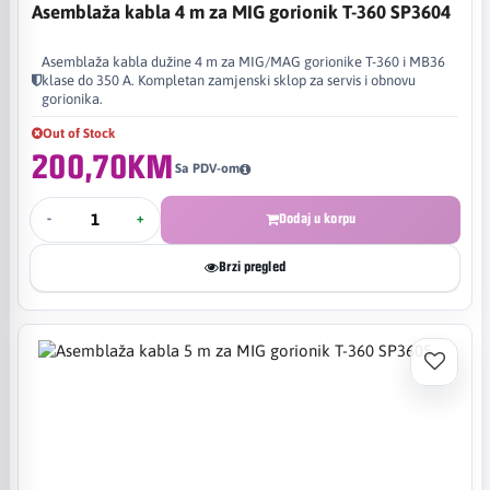
Asemblaža kabla 4 m za MIG gorionik T-360 SP3604
Asemblaža kabla dužine 4 m za MIG/MAG gorionike T-360 i MB36
klase do 350 A. Kompletan zamjenski sklop za servis i obnovu
gorionika.
Out of Stock
200,70KM
Sa PDV-om
-
+
Dodaj u korpu
Brzi pregled