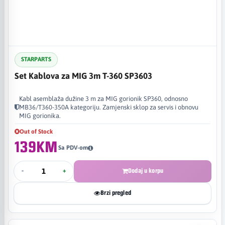
STARPARTS
Set Kablova za MIG 3m T-360 SP3603
Kabl asemblaža dužine 3 m za MIG gorionik SP360, odnosno
MB36/T360-350A kategoriju. Zamjenski sklop za servis i obnovu
MIG gorionika.
Out of Stock
139KM
Sa PDV-om
-
+
Dodaj u korpu
Brzi pregled