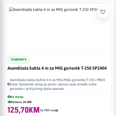
STARPARTS
Asemblaža kabla 4 m za MIG gorionik T-250 SP2404
Asemblaža kabla dužine 4 m za MIG/MAG gorionike T-250 i MB25
klase. Zamjenski sklop za servis i obnovu veze između ručke
gorionika i priključnog dijela aparata.
Na stanju
Dostava 24-48h
125,70KM
Sa PDV-om