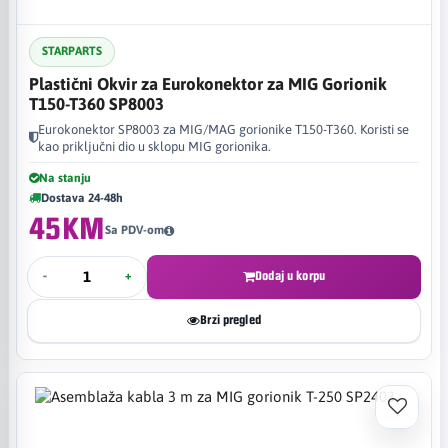
STARPARTS
Plastični Okvir za Eurokonektor za MIG Gorionik
T150-T360 SP8003
Eurokonektor SP8003 za MIG/MAG gorionike T150-T360. Koristi se
kao priključni dio u sklopu MIG gorionika.
Na stanju
Dostava 24-48h
45KM
Sa PDV-om
-
+
Dodaj u korpu
Brzi pregled