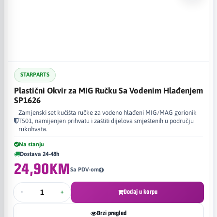
STARPARTS
Plastični Okvir za MIG Ručku Sa Vodenim Hlađenjem
SP1626
Zamjenski set kućišta ručke za vodeno hlađeni MIG/MAG gorionik
T501, namijenjen prihvatu i zaštiti dijelova smještenih u području
rukohvata.
Na stanju
Dostava 24-48h
24,90KM
Sa PDV-om
-
+
Dodaj u korpu
Brzi pregled