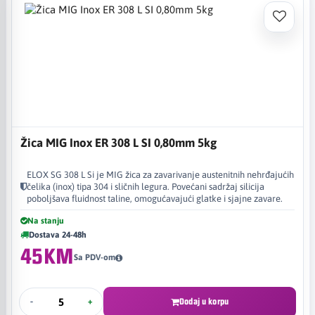
Žica MIG Inox ER 308 L SI 0,80mm 5kg
ELOX SG 308 L Si je MIG žica za zavarivanje austenitnih nehrđajućih
čelika (inox) tipa 304 i sličnih legura. Povećani sadržaj silicija
poboljšava fluidnost taline, omogućavajući glatke i sjajne zavare.
Na stanju
Dostava 24-48h
45KM
Sa PDV-om
-
+
Dodaj u korpu