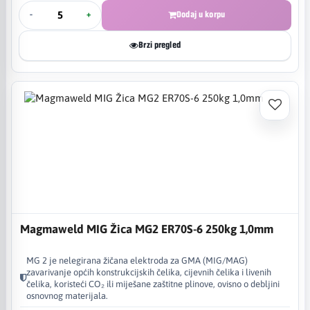
-
+
Dodaj u korpu
Brzi pregled
Magmaweld MIG Žica MG2 ER70S-6 250kg 1,0mm
MG 2 je nelegirana žičana elektroda za GMA (MIG/MAG)
zavarivanje općih konstrukcijskih čelika, cijevnih čelika i livenih
čelika, koristeći CO₂ ili miješane zaštitne plinove, ovisno o debljini
osnovnog materijala.