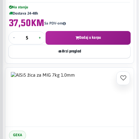
Na stanju
Dostava 24-48h
37,50KM
Sa PDV-om
-
+
Dodaj u korpu
Brzi pregled
GEKA