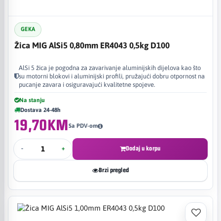
GEKA
Žica MIG AlSi5 0,80mm ER4043 0,5kg D100
AlSi 5 žica je pogodna za zavarivanje aluminijskih dijelova kao što
su motorni blokovi i aluminijski profili, pružajući dobru otpornost na
pucanje zavara i osiguravajući kvalitetne spojeve.
Na stanju
Dostava 24-48h
19,70KM
Sa PDV-om
-
+
Dodaj u korpu
Brzi pregled