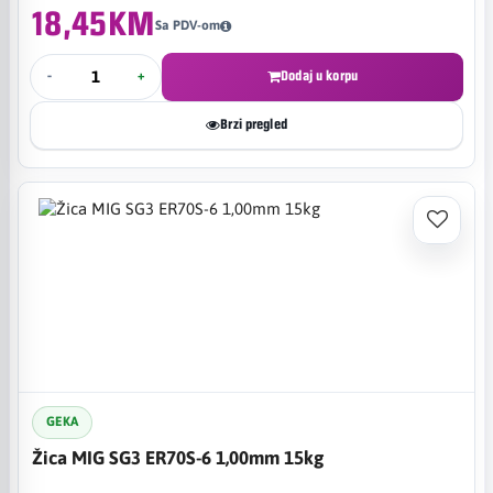
18,45KM
Sa PDV-om
-
+
Dodaj u korpu
Brzi pregled
GEKA
Žica MIG SG3 ER70S-6 1,00mm 15kg