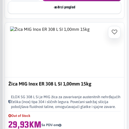
Brzi pregled
Žica MIG Inox ER 308 L SI 1,00mm 15kg
ELOX SG 308 L Si je MIG žica za zavarivanje austenitnih nehrđajućih
čelika (inox) tipa 304 i sličnih legura. Povećani sadržaj silicija
poboljšava fluidnost taline, omogućavajući glatke i sjajne zavare.
Out of Stock
29,93KM
Sa PDV-om