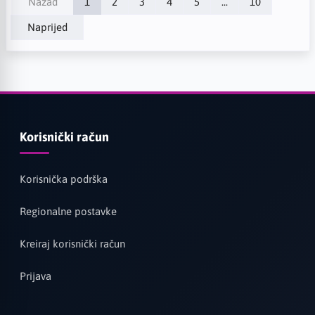
Nazad
1
2
3
4
5
...
10
Naprijed
Korisnički račun
Korisnička podrška
Regionalne postavke
Kreiraj korisnički račun
Prijava