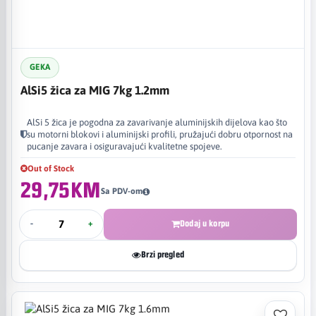
GEKA
AlSi5 žica za MIG 7kg 1.2mm
AlSi 5 žica je pogodna za zavarivanje aluminijskih dijelova kao što
su motorni blokovi i aluminijski profili, pružajući dobru otpornost na
pucanje zavara i osiguravajući kvalitetne spojeve.
Out of Stock
29,75KM
Sa PDV-om
-
+
Dodaj u korpu
Brzi pregled