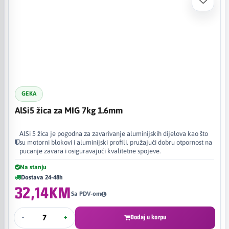
GEKA
AlSi5 žica za MIG 7kg 1.6mm
AlSi 5 žica je pogodna za zavarivanje aluminijskih dijelova kao što
su motorni blokovi i aluminijski profili, pružajući dobru otpornost na
pucanje zavara i osiguravajući kvalitetne spojeve.
Na stanju
Dostava 24-48h
32,14KM
Sa PDV-om
-
+
Dodaj u korpu