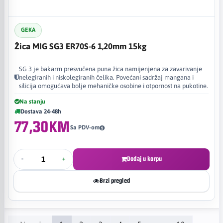
GEKA
Žica MIG SG3 ER70S-6 1,20mm 15kg
SG 3 je bakarm presvučena puna žica namijenjena za zavarivanje
nelegiranih i niskolegiranih čelika. Povećani sadržaj mangana i
silicija omogućava bolje mehaničke osobine i otpornost na pukotine.
Na stanju
Dostava 24-48h
77,30KM
Sa PDV-om
-
+
Dodaj u korpu
Brzi pregled