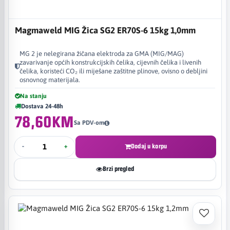
Magmaweld MIG Žica SG2 ER70S-6 15kg 1,0mm
MG 2 je nelegirana žičana elektroda za GMA (MIG/MAG)
zavarivanje općih konstrukcijskih čelika, cijevnih čelika i livenih
čelika, koristeći CO₂ ili miješane zaštitne plinove, ovisno o debljini
osnovnog materijala.
Na stanju
Dostava 24-48h
78,60KM
Sa PDV-om
-
+
Dodaj u korpu
Brzi pregled