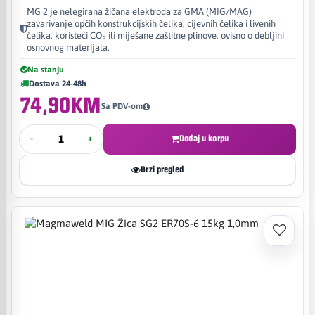
MG 2 je nelegirana žičana elektroda za GMA (MIG/MAG)
zavarivanje općih konstrukcijskih čelika, cijevnih čelika i livenih
čelika, koristeći CO₂ ili miješane zaštitne plinove, ovisno o debljini
osnovnog materijala.
Na stanju
Dostava 24-48h
74,90KM
Sa PDV-om
-
+
Dodaj u korpu
Brzi pregled