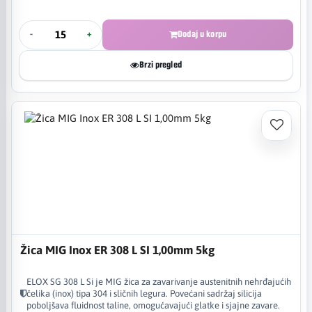
-
+
Dodaj u korpu
Brzi pregled
Žica MIG Inox ER 308 L SI 1,00mm 5kg
ELOX SG 308 L Si je MIG žica za zavarivanje austenitnih nehrđajućih
čelika (inox) tipa 304 i sličnih legura. Povećani sadržaj silicija
poboljšava fluidnost taline, omogućavajući glatke i sjajne zavare.