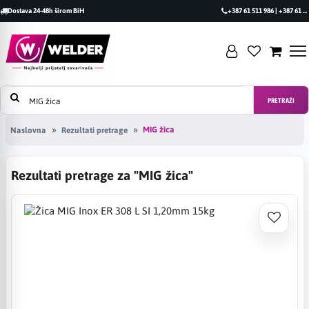
Dostava 24-48h širom BiH
+387 61 511 986 | +387 61 493 470
PRETRAŽI
MIG žica
Naslovna
Rezultati pretrage
Rezultati pretrage za "MIG žica"