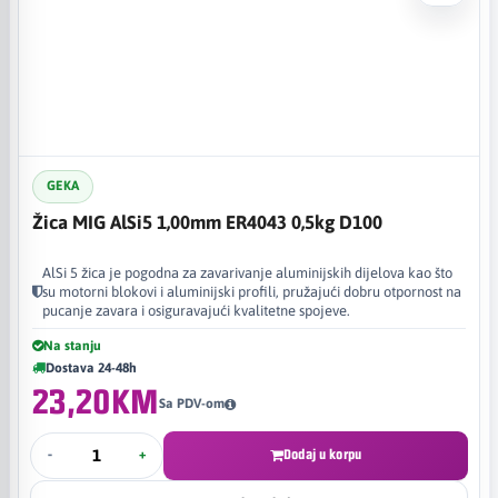
GEKA
Žica MIG AlSi5 1,00mm ER4043 0,5kg D100
AlSi 5 žica je pogodna za zavarivanje aluminijskih dijelova kao što
su motorni blokovi i aluminijski profili, pružajući dobru otpornost na
pucanje zavara i osiguravajući kvalitetne spojeve.
Na stanju
Dostava 24-48h
23,20KM
Sa PDV-om
-
+
Dodaj u korpu