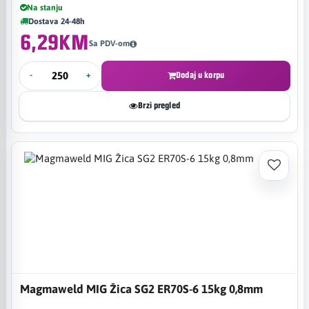
Na stanju
Dostava 24-48h
6,29KM
Sa PDV-om
-
+
Dodaj u korpu
Brzi pregled
Magmaweld MIG Žica SG2 ER70S-6 15kg 0,8mm