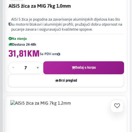
AlSi5 žica za MIG 7kg 1.0mm
AlSi 5 žica je pogodna za zavarivanje aluminijskih dijelova kao što
su motorni blokovi i aluminijski profili, pružajući dobru otpornost na
pucanje zavara i osiguravajući kvalitetne spojeve.
Na stanju
Dostava 24-48h
31,81KM
Sa PDV-om
-
+
Dodaj u korpu
Brzi pregled