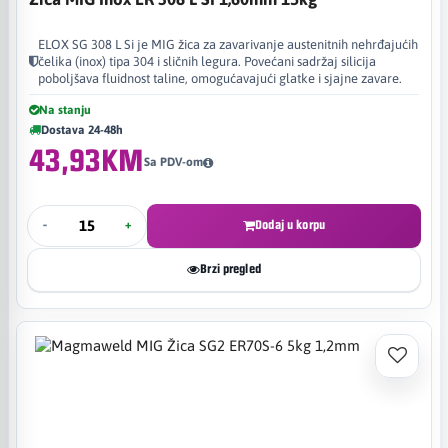
ELOX SG 308 L Si je MIG žica za zavarivanje austenitnih nehrđajućih
čelika (inox) tipa 304 i sličnih legura. Povećani sadržaj silicija
poboljšava fluidnost taline, omogućavajući glatke i sjajne zavare.
Na stanju
Dostava 24-48h
43,93KM
Sa PDV-om
-
+
Dodaj u korpu
Brzi pregled