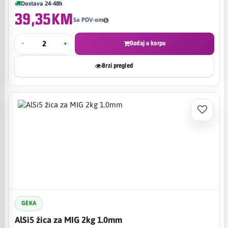
Dostava 24-48h
39,35KM
Sa PDV-om
-
+
Dodaj u korpu
Brzi pregled
GEKA
AlSi5 žica za MIG 2kg 1.0mm