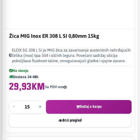
Žica MIG Inox ER 308 L SI 0,80mm 15kg
ELOX SG 308 L Si je MIG žica za zavarivanje austenitnih nehrđajućih
čelika (inox) tipa 304 i sličnih legura. Povećani sadržaj silicija
poboljšava fluidnost taline, omogućavajući glatke i sjajne zavare.
Na stanju
Dostava 24-48h
29,93KM
Sa PDV-om
-
+
Dodaj u korpu
Brzi pregled