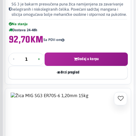
SG 3 je bakarm presvučena puna žica namijenjena za zavarivanje
nelegiranih i niskolegiranih čelika. Povećani sadržaj mangana i
silicija omogućava bolje mehaničke osobine i otpornost na pukotine.
Na stanju
Dostava 24-48h
92,70KM
Sa PDV-om
-
+
Dodaj u korpu
Brzi pregled