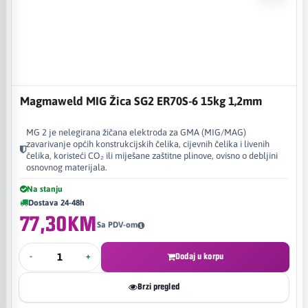
Magmaweld MIG Žica SG2 ER70S-6 15kg 1,2mm
MG 2 je nelegirana žičana elektroda za GMA (MIG/MAG)
zavarivanje općih konstrukcijskih čelika, cijevnih čelika i livenih
čelika, koristeći CO₂ ili miješane zaštitne plinove, ovisno o debljini
osnovnog materijala.
Na stanju
Dostava 24-48h
77,30KM
Sa PDV-om
-
+
Dodaj u korpu
Brzi pregled