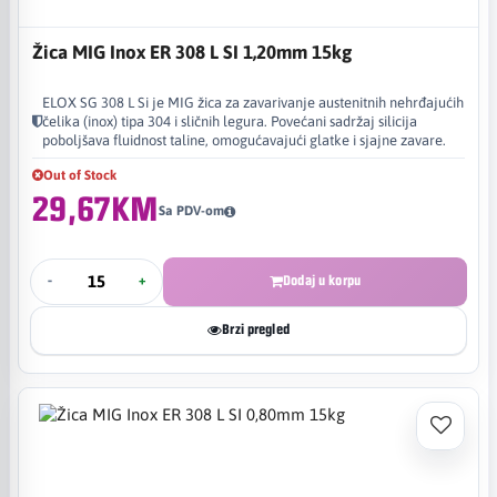
Žica MIG Inox ER 308 L SI 1,20mm 15kg
ELOX SG 308 L Si je MIG žica za zavarivanje austenitnih nehrđajućih
čelika (inox) tipa 304 i sličnih legura. Povećani sadržaj silicija
poboljšava fluidnost taline, omogućavajući glatke i sjajne zavare.
Out of Stock
29,67KM
Sa PDV-om
-
+
Dodaj u korpu
Brzi pregled