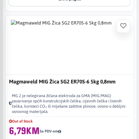
Magmaweld MIG Žica SG2 ER70S-6 5kg 0,8mm
MG 2 je nelegirana žičana elektroda za GMA (MIG/MAG)
zavarivanje općih konstrukcijskih čelika, cijevnih čelika i livenih
čelika, koristeći CO₂ ili miješane zaštitne plinove, ovisno o debljini
osnovnog materijala.
Out of Stock
6,79KM
Sa PDV-om