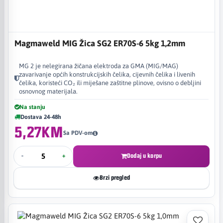
Magmaweld MIG Žica SG2 ER70S-6 5kg 1,2mm
MG 2 je nelegirana žičana elektroda za GMA (MIG/MAG)
zavarivanje općih konstrukcijskih čelika, cijevnih čelika i livenih
čelika, koristeći CO₂ ili miješane zaštitne plinove, ovisno o debljini
osnovnog materijala.
Na stanju
Dostava 24-48h
5,27KM
Sa PDV-om
-
+
Dodaj u korpu
Brzi pregled