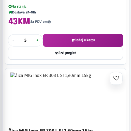
Na stanju
Dostava 24-48h
43KM
Sa PDV-om
-
+
Dodaj u korpu
Brzi pregled
Žica MIG Inox ER 308 L SI 1,60mm 15kg