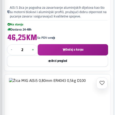
AlSi 5 žica je pogodna za zavarivanje aluminijskih dijelova kao što
su motorni blokovi i aluminijski profili, pružajući dobru otpornost na
pucanje zavara i osiguravajući kvalitetne spojeve.
Na stanju
Dostava 24-48h
46,25KM
Sa PDV-om
-
+
Dodaj u korpu
Brzi pregled