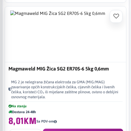
Magmaweld MIG Žica SG2 ER70S-6 5kg 0,6mm
MG 2 je nelegirana žičana elektroda za GMA (MIG/MAG)
zavarivanje općih konstrukcijskih čelika, cijevnih čelika i livenih
čelika, koristeći CO₂ ili miješane zaštitne plinove, ovisno o debljini
osnovnog materijala.
Na stanju
Dostava 24-48h
8,01KM
Sa PDV-om