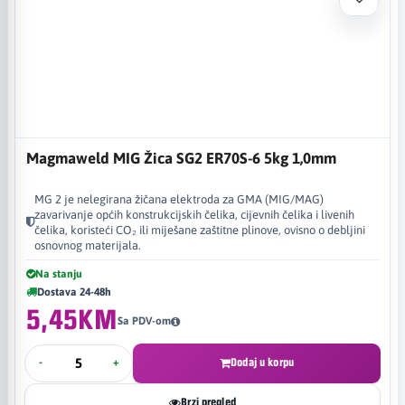
Magmaweld MIG Žica SG2 ER70S-6 5kg 1,0mm
MG 2 je nelegirana žičana elektroda za GMA (MIG/MAG)
zavarivanje općih konstrukcijskih čelika, cijevnih čelika i livenih
čelika, koristeći CO₂ ili miješane zaštitne plinove, ovisno o debljini
osnovnog materijala.
Na stanju
Dostava 24-48h
5,45KM
Sa PDV-om
-
+
Dodaj u korpu
Brzi pregled