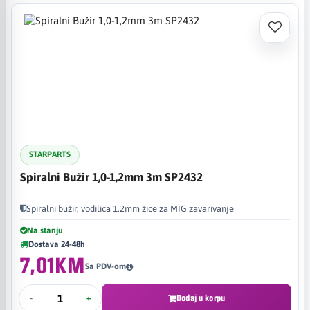
STARPARTS
Spiralni Bužir 1,0-1,2mm 3m SP2432
Spiralni bužir, vodilica 1.2mm žice za MIG zavarivanje
Na stanju
Dostava 24-48h
7,01KM
Sa PDV-om
-
+
Dodaj u korpu