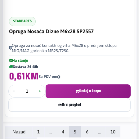
STARPARTS
Opruga Nosača Dizne M6x28 SP2557
Opruga za nosač kontaktnog vrha M6x28 u prednjem sklopu
MIG/MAG gorionika MB25/T250.
Na stanju
Dostava 24-48h
0,61KM
Sa PDV-om
-
+
Dodaj u korpu
Brzi pregled
Nazad
1
...
4
5
6
...
10