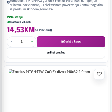
kompatibilni MIG/MAG gorionik Fronius MTG 400i, namijenjen
prihvatu, pozicioniranju i električnom povezivanju kontaktnog vrha
sa prednjim sklopom gorionika.
Na stanju
Dostava 24-48h
14,53KM
Sa PDV-om
-
+
Dodaj u korpu
Brzi pregled