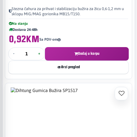
Stezna čahura za prihvat i stabilizaciju bužira za žicu 0,6-1,2 mm u
sklopu MIG/MAG gorionika MB15/T150.
Na stanju
Dostava 24-48h
0,92KM
Sa PDV-om
-
+
Dodaj u korpu
Brzi pregled