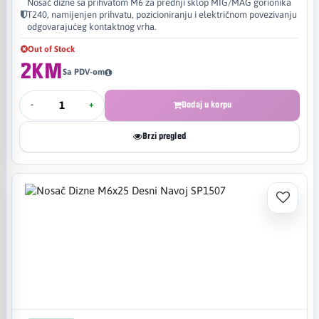
Nosač dizne sa prihvatom M6 za prednji sklop MIG/MAG gorionika
T240, namijenjen prihvatu, pozicioniranju i električnom povezivanju
odgovarajućeg kontaktnog vrha.
Out of Stock
2KM
Sa PDV-om
-
+
Dodaj u korpu
Brzi pregled