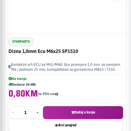
STARPARTS
Dizna 1,0mm Ecu M6x25 SP1510
Kontaktni vrh ECU za MIG/MAG žicu promjera 1,0 mm, sa navojem
M6 i dužinom 25 mm, kompatibilan sa gorionicima MB15 i T150.
Na stanju
Dostava 24-48h
0,80KM
Sa PDV-om
-
+
Dodaj u korpu
Brzi pregled