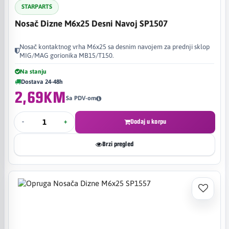
STARPARTS
Nosač Dizne M6x25 Desni Navoj SP1507
Nosač kontaktnog vrha M6x25 sa desnim navojem za prednji sklop
MIG/MAG gorionika MB15/T150.
Na stanju
Dostava 24-48h
2,69KM
Sa PDV-om
-
+
Dodaj u korpu
Brzi pregled