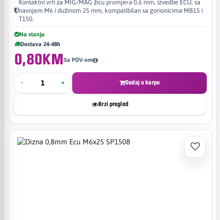
Kontaktni vrh za MIG/MAG žicu promjera 0,6 mm, izvedbe ECU, sa
navojem M6 i dužinom 25 mm, kompatibilan sa gorionicima MB15 i
T150.
Na stanju
Dostava 24-48h
0,80KM
Sa PDV-om
-
+
Dodaj u korpu
Brzi pregled