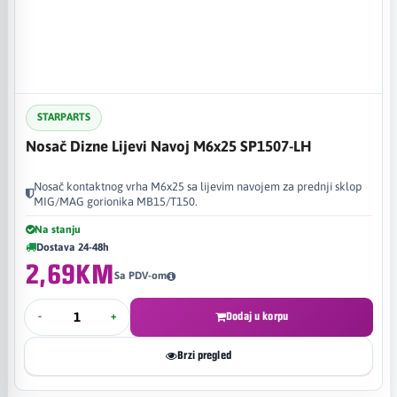
STARPARTS
Nosač Dizne Lijevi Navoj M6x25 SP1507-LH
Nosač kontaktnog vrha M6x25 sa lijevim navojem za prednji sklop
MIG/MAG gorionika MB15/T150.
Na stanju
Dostava 24-48h
2,69KM
Sa PDV-om
-
+
Dodaj u korpu
Brzi pregled