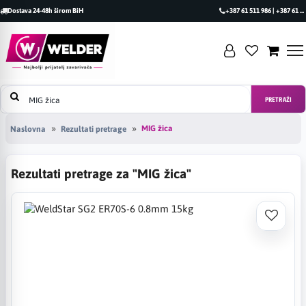
Dostava 24-48h širom BiH
+387 61 511 986 | +387 61 493 470
PRETRAŽI
MIG žica
Naslovna
Rezultati pretrage
Rezultati pretrage za "MIG žica"