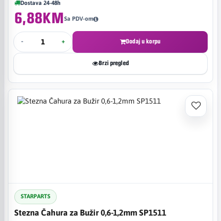
Dostava 24-48h
6,88KM
Sa PDV-om
-
+
Dodaj u korpu
Brzi pregled
STARPARTS
Stezna Čahura za Bužir 0,6-1,2mm SP1511