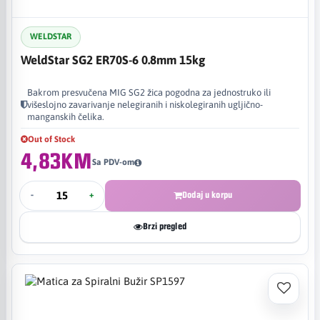
WELDSTAR
WeldStar SG2 ER70S-6 0.8mm 15kg
Bakrom presvučena MIG SG2 žica pogodna za jednostruko ili
višeslojno zavarivanje nelegiranih i niskolegiranih ugljično-
manganskih čelika.
Out of Stock
4,83KM
Sa PDV-om
-
+
Dodaj u korpu
Brzi pregled