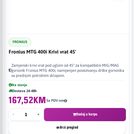
FRONIUS
Fronius MTG 400i Krivi vrat 45'
Zamjenski krivi vrat pod uglom od 45° za kompatibilni MIG/MAG
gorionik Fronius MTG 400i, namijenjen povezivanju drške gorionika
sa prednjim potrošnim sklopom.
Na stanju
Dostava 24-48h
167,52KM
Sa PDV-om
-
+
Dodaj u korpu
Brzi pregled