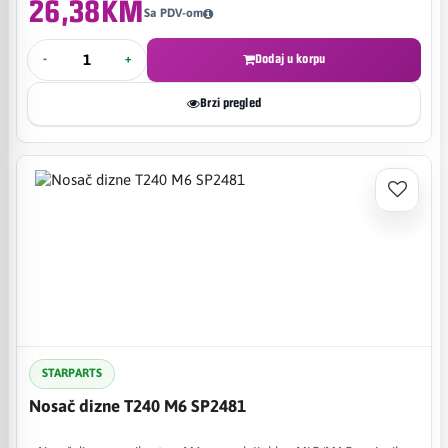
26,38KM
Sa PDV-om
-
+
Dodaj u korpu
Brzi pregled
STARPARTS
Nosač dizne T240 M6 SP2481