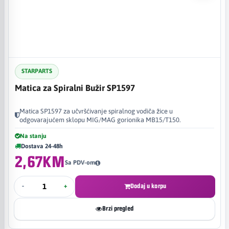
STARPARTS
Matica za Spiralni Bužir SP1597
Matica SP1597 za učvršćivanje spiralnog vodiča žice u
odgovarajućem sklopu MIG/MAG gorionika MB15/T150.
Na stanju
Dostava 24-48h
2,67KM
Sa PDV-om
-
+
Dodaj u korpu
Brzi pregled