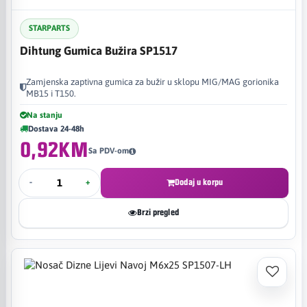
STARPARTS
Dihtung Gumica Bužira SP1517
Zamjenska zaptivna gumica za bužir u sklopu MIG/MAG gorionika
MB15 i T150.
Na stanju
Dostava 24-48h
0,92KM
Sa PDV-om
-
+
Dodaj u korpu
Brzi pregled