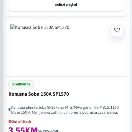
Brzi pregled
STARPARTS
Konusna Šoba 150A SP1570
Konusna plinska šoba SP1570 za MIG/MAG gorionike MB15/T150
klase 150 A. Usmjerava zaštitni plin prema području zavarivanja.
Out of Stock
3,55KM
Sa PDV-om