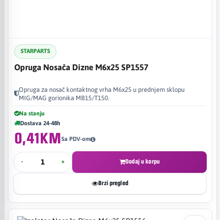
STARPARTS
Opruga Nosača Dizne M6x25 SP1557
Opruga za nosač kontaktnog vrha M6x25 u prednjem sklopu
MIG/MAG gorionika MB15/T150.
Na stanju
Dostava 24-48h
0,41KM
Sa PDV-om
-
+
Dodaj u korpu
Brzi pregled