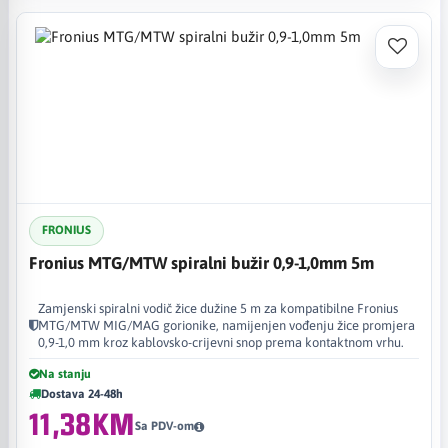
FRONIUS
Fronius MTG/MTW spiralni bužir 0,9-1,0mm 5m
Zamjenski spiralni vodič žice dužine 5 m za kompatibilne Fronius
MTG/MTW MIG/MAG gorionike, namijenjen vođenju žice promjera
0,9-1,0 mm kroz kablovsko-crijevni snop prema kontaktnom vrhu.
Na stanju
Dostava 24-48h
11,38KM
Sa PDV-om