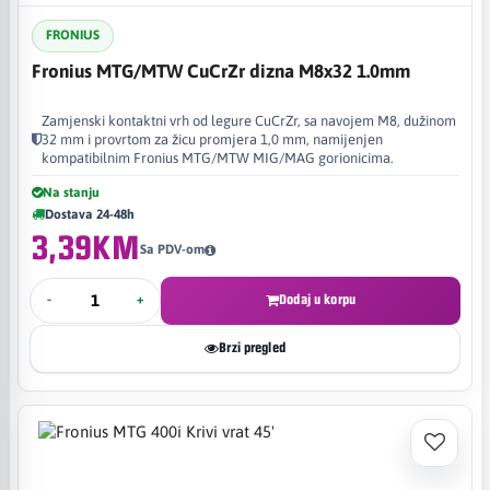
FRONIUS
Fronius MTG/MTW CuCrZr dizna M8x32 1.0mm
Zamjenski kontaktni vrh od legure CuCrZr, sa navojem M8, dužinom
32 mm i provrtom za žicu promjera 1,0 mm, namijenjen
kompatibilnim Fronius MTG/MTW MIG/MAG gorionicima.
Na stanju
Dostava 24-48h
3,39KM
Sa PDV-om
-
+
Dodaj u korpu
Brzi pregled