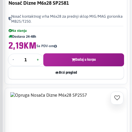
Nosač Dizne M6x28 SP2581
Nosač kontaktnog vrha M6x28 za prednji sklop MIG/MAG gorionika
MB25/T250.
Na stanju
Dostava 24-48h
2,19KM
Sa PDV-om
-
+
Dodaj u korpu
Brzi pregled