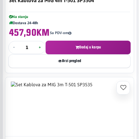
Set Kablova za MIG 4m T-501 SP3504
Na stanju
Dostava 24-48h
457,90KM
Sa PDV-om
-
+
Dodaj u korpu
Brzi pregled