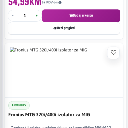
54,99KM
Sa PDV-om
-
+
Dodaj u korpu
Brzi pregled
FRONIUS
Fronius MTG 320i/400i izolator za MIG
Zamjenski izolator prednjeg sklopa za kompatibilne MIG/MAG