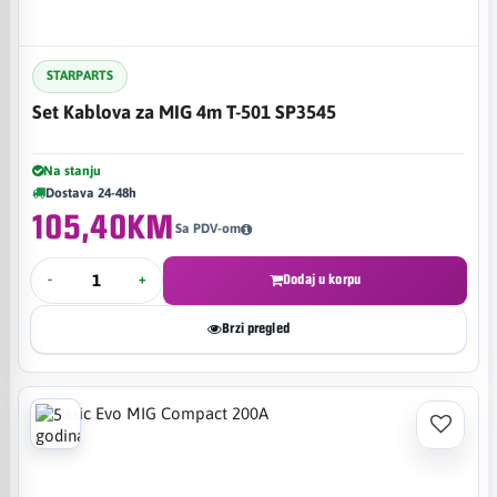
STARPARTS
Set Kablova za MIG 4m T-501 SP3545
Na stanju
Dostava 24-48h
105,40KM
Sa PDV-om
-
+
Dodaj u korpu
Brzi pregled