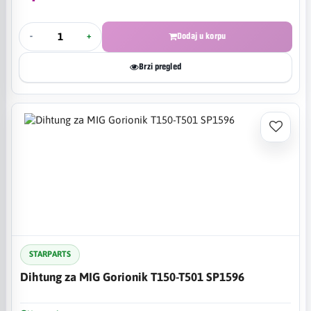
-
+
Dodaj u korpu
Brzi pregled
STARPARTS
Dihtung za MIG Gorionik T150-T501 SP1596