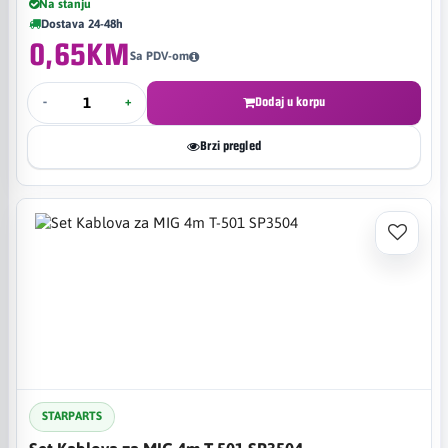
Na stanju
Dostava 24-48h
0,65KM
Sa PDV-om
-
+
Dodaj u korpu
Brzi pregled
STARPARTS