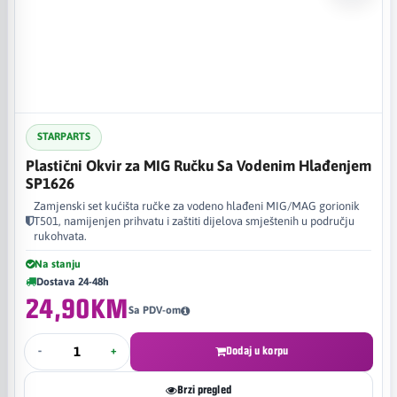
STARPARTS
Plastični Okvir za MIG Ručku Sa Vodenim Hlađenjem
SP1626
Zamjenski set kućišta ručke za vodeno hlađeni MIG/MAG gorionik
T501, namijenjen prihvatu i zaštiti dijelova smještenih u području
rukohvata.
Na stanju
Dostava 24-48h
24,90KM
Sa PDV-om
-
+
Dodaj u korpu
Brzi pregled