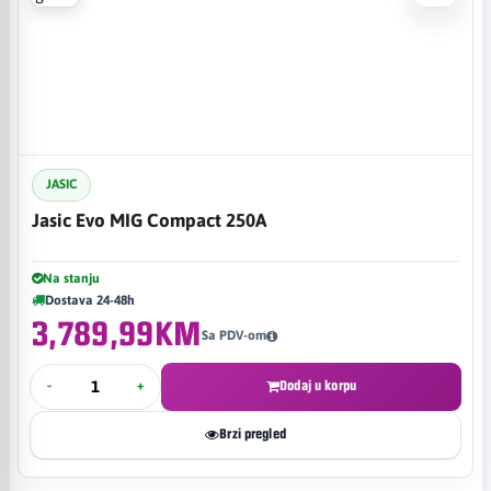
JASIC
Jasic Evo MIG Compact 250A
Na stanju
Dostava 24-48h
3,789,99KM
Sa PDV-om
-
+
Dodaj u korpu
Brzi pregled