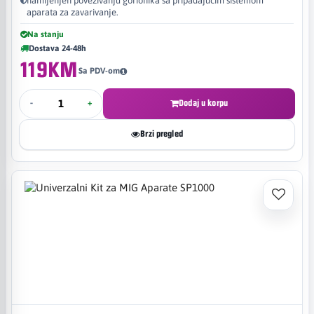
namijenjen povezivanju gorionika sa pripadajućim sistemom
aparata za zavarivanje.
Na stanju
Dostava 24-48h
119KM
Sa PDV-om
-
+
Dodaj u korpu
Brzi pregled