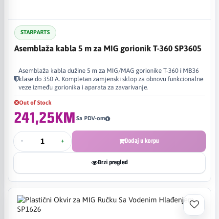
STARPARTS
Asemblaža kabla 5 m za MIG gorionik T-360 SP3605
Asemblaža kabla dužine 5 m za MIG/MAG gorionike T-360 i MB36
klase do 350 A. Kompletan zamjenski sklop za obnovu funkcionalne
veze između gorionika i aparata za zavarivanje.
Out of Stock
241,25KM
Sa PDV-om
-
+
Dodaj u korpu
Brzi pregled