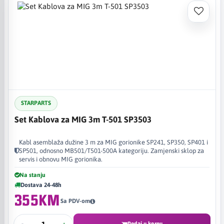
STARPARTS
Set Kablova za MIG 3m T-501 SP3503
Kabl asemblaža dužine 3 m za MIG gorionike SP241, SP350, SP401 i
SP501, odnosno MB501/T501-500A kategoriju. Zamjenski sklop za
servis i obnovu MIG gorionika.
Na stanju
Dostava 24-48h
355KM
Sa PDV-om