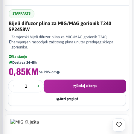
STARPARTS
Bijeli difuzor plina za MIG/MAG gorionik T240
SP2458W
Zamjenski bijeli difuzor plina za MIG/MAG gorionik T240,
namijenjen raspodjeli zaštitnog plina unutar prednjeg sklopa
gorionika.
Na stanju
Dostava 24-48h
0,85KM
Sa PDV-om
-
+
Dodaj u korpu
Brzi pregled