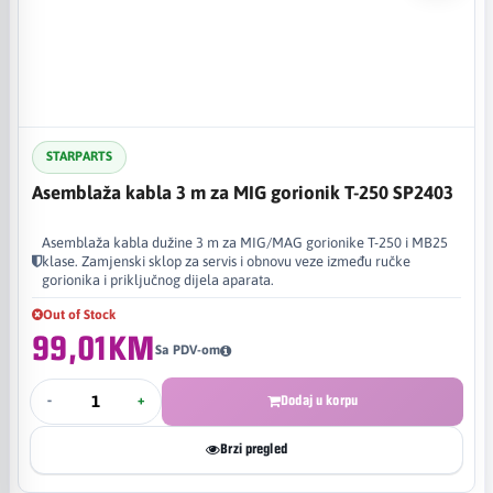
STARPARTS
Asemblaža kabla 3 m za MIG gorionik T-250 SP2403
Asemblaža kabla dužine 3 m za MIG/MAG gorionike T-250 i MB25
klase. Zamjenski sklop za servis i obnovu veze između ručke
gorionika i priključnog dijela aparata.
Out of Stock
99,01KM
Sa PDV-om
-
+
Dodaj u korpu
Brzi pregled