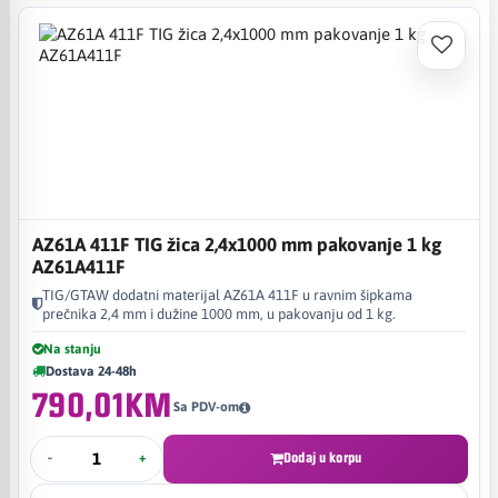
AZ61A 411F TIG žica 2,4x1000 mm pakovanje 1 kg
AZ61A411F
TIG/GTAW dodatni materijal AZ61A 411F u ravnim šipkama
prečnika 2,4 mm i dužine 1000 mm, u pakovanju od 1 kg.
Na stanju
Dostava 24-48h
790,01KM
Sa PDV-om
-
+
Dodaj u korpu