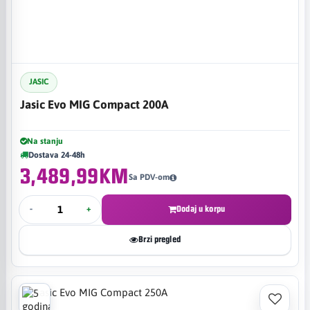
JASIC
Jasic Evo MIG Compact 200A
Na stanju
Dostava 24-48h
3,489,99KM
Sa PDV-om
-
+
Dodaj u korpu
Brzi pregled