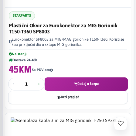
STARPARTS
Plastični Okvir za Eurokonektor za MIG Gorionik
T150-T360 SP8003
Eurokonektor SP8003 za MIG/MAG gorionike T150-T360. Koristi se
kao priključni dio u sklopu MIG gorionika.
Na stanju
Dostava 24-48h
45KM
Sa PDV-om
-
+
Dodaj u korpu
Brzi pregled