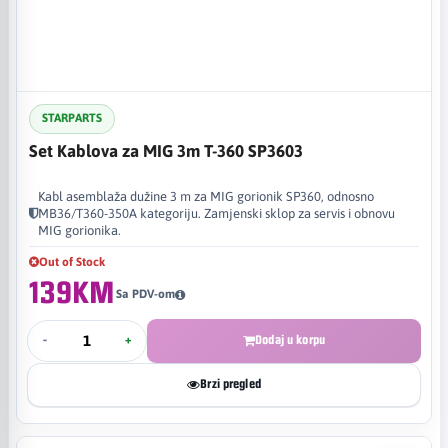
STARPARTS
Set Kablova za MIG 3m T-360 SP3603
Kabl asemblaža dužine 3 m za MIG gorionik SP360, odnosno
MB36/T360-350A kategoriju. Zamjenski sklop za servis i obnovu
MIG gorionika.
Out of Stock
139KM
Sa PDV-om
-
+
Dodaj u korpu
Brzi pregled