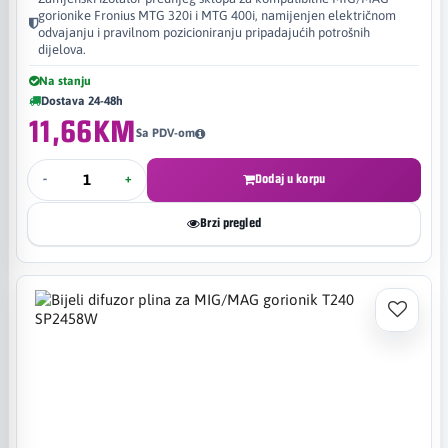
gorionike Fronius MTG 320i i MTG 400i, namijenjen električnom
odvajanju i pravilnom pozicioniranju pripadajućih potrošnih
dijelova.
Na stanju
Dostava 24-48h
11,66KM
Sa PDV-om
-
+
Dodaj u korpu
Brzi pregled