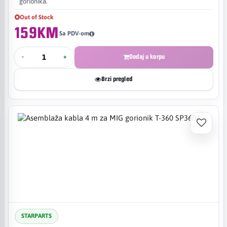
gorionika.
Out of Stock
159KM
Sa PDV-om
-
+
Dodaj u korpu
Brzi pregled
STARPARTS