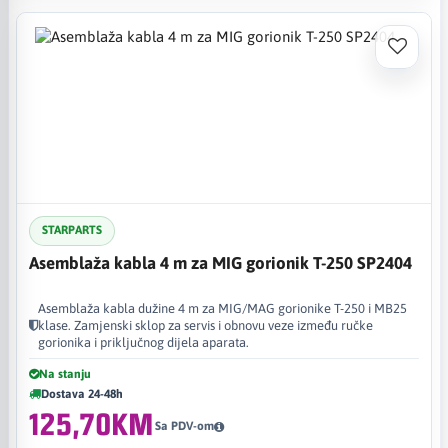
STARPARTS
Asemblaža kabla 4 m za MIG gorionik T-250 SP2404
Asemblaža kabla dužine 4 m za MIG/MAG gorionike T-250 i MB25
klase. Zamjenski sklop za servis i obnovu veze između ručke
gorionika i priključnog dijela aparata.
Na stanju
Dostava 24-48h
125,70KM
Sa PDV-om