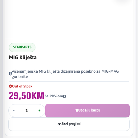
STARPARTS
MIG Kliješta
Višenamjenska MIG kliješta dizajnirana posebno za MIG/MAG
gorionike
Out of Stock
29,50KM
Sa PDV-om
-
+
Dodaj u korpu
Brzi pregled