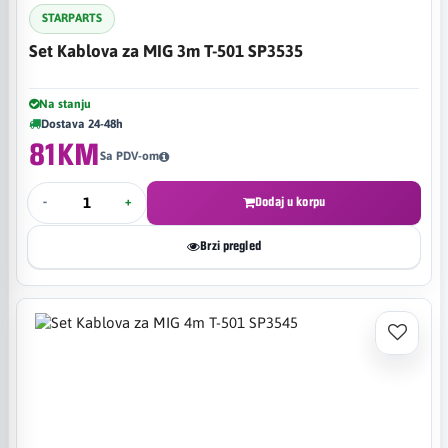
STARPARTS
Set Kablova za MIG 3m T-501 SP3535
Na stanju
Dostava 24-48h
81KM
Sa PDV-om
-
+
Dodaj u korpu
Brzi pregled