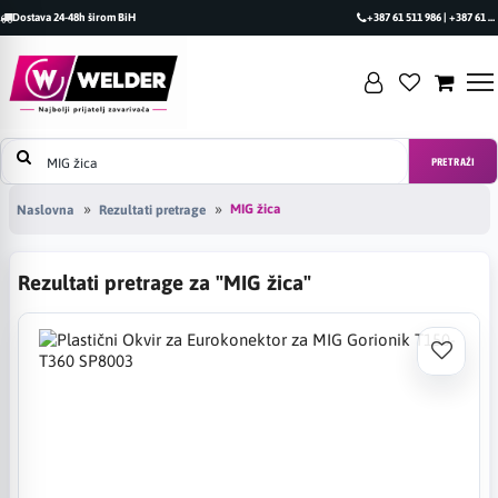
Dostava 24-48h širom BiH
+387 61 511 986 | +387 61 493 470
PRETRAŽI
MIG žica
Naslovna
Rezultati pretrage
Rezultati pretrage za "MIG žica"