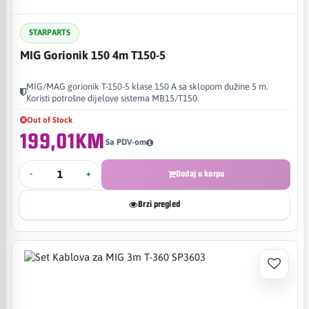
STARPARTS
MIG Gorionik 150 4m T150-5
MIG/MAG gorionik T-150-5 klase 150 A sa sklopom dužine 5 m.
Koristi potrošne dijelove sistema MB15/T150.
Out of Stock
199,01KM
Sa PDV-om
-
+
Dodaj u korpu
Brzi pregled