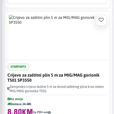
STARPARTS
Crijevo za zaštitni plin 5 m za MIG/MAG gorionik
T501 SP3550
Zamjensko crijevo dužine 5 m za dovod zaštitnog plina kroz sistem
MIG/MAG gorionika T501.
Na stanju
Dostava 24-48h
8,80KM
Sa PDV-om