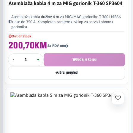
Asemblaža kabla 4 m za MIG gorionik T-360 SP3604
Asemblaža kabla dužine 4 m za MIG/MAG gorionike T-360 i MB36
klase do 350 A. Kompletan zamjenski sklop za servis i obnovu
gorionika.
Out of Stock
200,70KM
Sa PDV-om
-
+
Dodaj u korpu
Brzi pregled