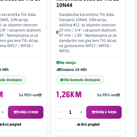
10N44
 keramička TIG šoba
Standardna keramička TIG šoba
0N45, 10N serija,
Starparts 10N44, 10N serija,
0, sa izlaznim otvorom
veličina #12, sa izlaznim otvorom
5/8" i ukupnom dužinom
19 mm / 3/4" i ukupnom dužinom
85". Namijenjena je za
47 mm / 1.85". Namijenjena je za
non gas lens TIG sklop
standardni non gas lens TIG sklop
cima WP17 / WP18 /
na gorionicima WP17 / WP18 /
WP26.
Na stanju
4-48h
Dostava 24-48h
ada dostupno
Više komada dostupno
M
1,26KM
Sa PDV-om
Sa PDV-om
+
Dodaj u korpu
-
+
Dodaj u korpu
Brzi pregled
Brzi pregled