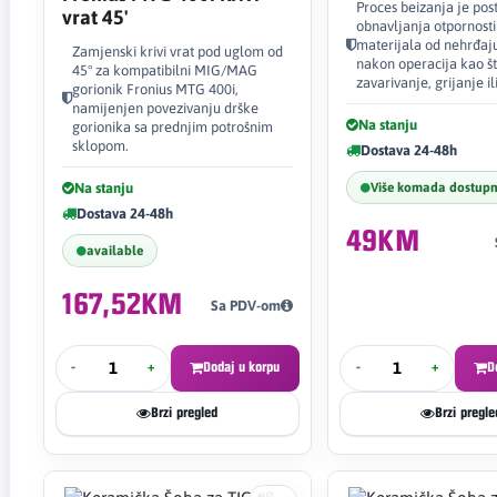
Proces beizanja je pos
vrat 45'
obnavljanja otpornosti
materijala od nehrđaj
Zamjenski krivi vrat pod uglom od
nakon operacija kao št
45° za kompatibilni MIG/MAG
zavarivanje, grijanje il
gorionik Fronius MTG 400i,
namijenjen povezivanju drške
Na stanju
gorionika sa prednjim potrošnim
sklopom.
Dostava 24-48h
Na stanju
Više komada dostup
Dostava 24-48h
49KM
available
167,52KM
Sa PDV-om
-
+
Dodaj u korpu
-
+
D
Brzi pregled
Brzi pregle