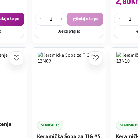
2,90
odaj u korpu
-
+
Dodaj u korpu
-
d
Brzi pregled
ćenje
STARPARTS
STARPART
Keramička Šoba za TIG #5
Keramičk