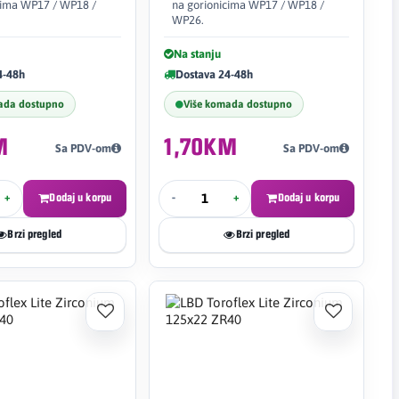
cima WP17 / WP18 /
na gorionicima WP17 / WP18 /
WP26.
Na stanju
4-48h
Dostava 24-48h
ada dostupno
Više komada dostupno
M
1,70KM
Sa PDV-om
Sa PDV-om
+
Dodaj u korpu
-
+
Dodaj u korpu
Brzi pregled
Brzi pregled