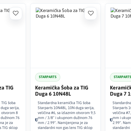
STARPARTS
STARPART
za TIG
Keramička Šoba za TIG
Keramičk
Duga 6 10N48L
Duga 7 
 TIG šoba
Standardna keramička TIG šoba
Standardna
duga serija,
Starparts 10N48L, 10N duga serija,
Starparts 1
m otvorom 8
veličina #6, sa izlaznim otvorom 9,5
veličina #7
 dužinom 76
mm / 3/8" i ukupnom dužinom 76
mm i ukup
na je za
mm / 2.99". Namijenjena je za
2.99". Nam
s TIG sklop
standardni non gas lens TIG sklop
standardni 