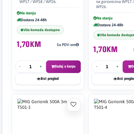
WP17 / WP18 / WP26.
na gorionicima WP17 
WP26.
Na stanju
Na stanju
Dostava 24-48h
Dostava 24-48h
Više komada dostupno
Više komada dostup
1,70KM
Sa PDV-om
1,70KM
-
+
Dodaj u korpu
-
+
D
Brzi pregled
Brzi pregle