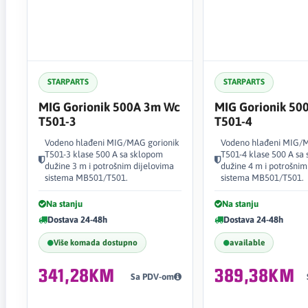
STARPARTS
STARPARTS
MIG Gorionik 500A 3m Wc
MIG Gorionik 50
T501-3
T501-4
Vodeno hlađeni MIG/MAG gorionik
Vodeno hlađeni MIG/M
T501-3 klase 500 A sa sklopom
T501-4 klase 500 A sa
dužine 3 m i potrošnim dijelovima
dužine 4 m i potrošnim
sistema MB501/T501.
sistema MB501/T501.
Na stanju
Na stanju
Dostava 24-48h
Dostava 24-48h
Više komada dostupno
available
341,28KM
389,38KM
Sa PDV-om