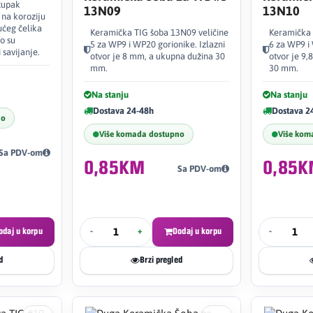
tupak
13N09
13N10
 na koroziju
ućeg čelika
Keramička TIG šoba 13N09 veličine
Keramička 
o su
5 za WP9 i WP20 gorionike. Izlazni
6 za WP9 i 
i savijanje.
otvor je 8 mm, a ukupna dužina 30
otvor je 9
mm.
30 mm.
Na stanju
Na stanju
Dostava 24-48h
Dostava 2
no
Više komada dostupno
Više kom
Sa PDV-om
0,85KM
0,85
Sa PDV-om
odaj u korpu
-
+
Dodaj u korpu
-
d
Brzi pregled