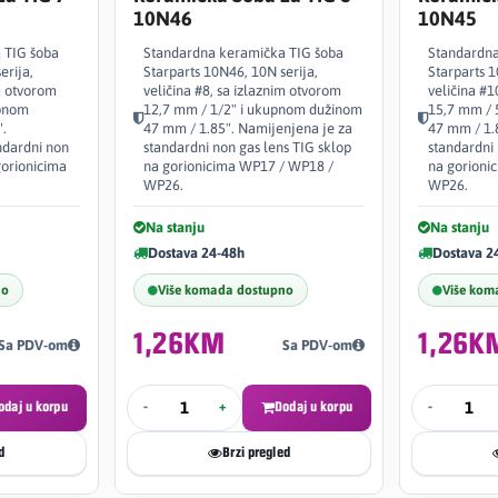
10N46
10N45
 TIG šoba
Standardna keramička TIG šoba
Standardna
erija,
Starparts 10N46, 10N serija,
Starparts 1
im otvorom
veličina #8, sa izlaznim otvorom
veličina #1
upnom
12,7 mm / 1/2" i ukupnom dužinom
15,7 mm / 
.
47 mm / 1.85". Namijenjena je za
47 mm / 1.
ndardni non
standardni non gas lens TIG sklop
standardni 
gorionicima
na gorionicima WP17 / WP18 /
na gorioni
WP26.
WP26.
Na stanju
Na stanju
Dostava 24-48h
Dostava 2
no
Više komada dostupno
Više kom
1,26KM
1,26K
Sa PDV-om
Sa PDV-om
odaj u korpu
-
+
Dodaj u korpu
-
d
Brzi pregled