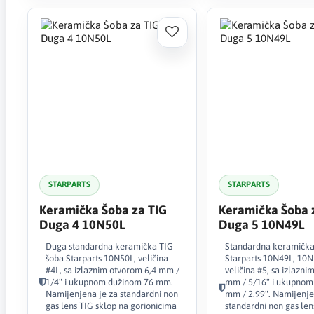
STARPARTS
STARPARTS
Keramička Šoba za TIG
Keramička Šoba 
Duga 4 10N50L
Duga 5 10N49L
Duga standardna keramička TIG
Standardna keramička
šoba Starparts 10N50L, veličina
Starparts 10N49L, 10N 
#4L, sa izlaznim otvorom 6,4 mm /
veličina #5, sa izlazni
1/4" i ukupnom dužinom 76 mm.
mm / 5/16" i ukupnom
Namijenjena je za standardni non
mm / 2.99". Namijenje
gas lens TIG sklop na gorionicima
standardni non gas len