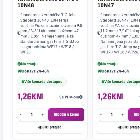
10N48
10N47
Standardna keramička TIG šoba
Standardna keramička
Starparts 10N48, 10N serija,
Starparts 10N47, 10N s
veličina #6, sa izlaznim otvorom 9,8
veličina #7, sa izlazn
mm / 3/8" i ukupnom dužinom 47
11,2 mm / 7/16" i uk
mm / 1.85". Namijenjena je za
dužinom 47 mm / 1.85"
standardni non gas lens TIG sklop
Namijenjena je za sta
na gorionicima WP17 / WP18 /
gas lens TIG sklop na 
WP26.
WP17 / WP18 / WP26.
Na stanju
Na stanju
Dostava 24-48h
Dostava 24-48h
Više komada dostupno
Više komada dostup
1,26KM
1,26KM
Sa PDV-om
-
+
Dodaj u korpu
-
+
D
Brzi pregled
Brzi pregle