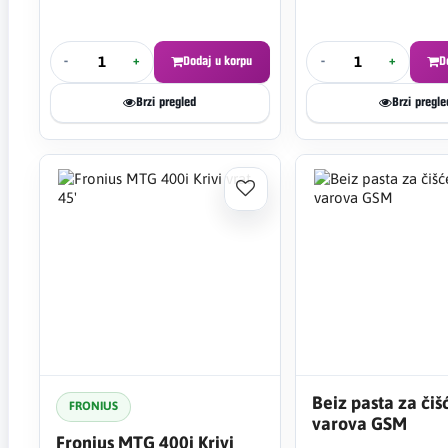
-
+
Dodaj u korpu
-
+
D
Brzi pregled
Brzi pregle
Beiz pasta za čiš
FRONIUS
varova GSM
Fronius MTG 400i Krivi