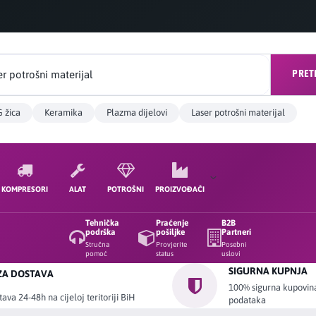
PRET
 žica
Keramika
Plazma dijelovi
Laser potrošni materijal
KOMPRESORI
ALAT
POTROŠNI
PROIZVOĐAČI
Tehnička
Praćenje
B2B
podrška
pošiljke
Partneri
Stručna
Provjerite
Posebni
pomoć
status
uslovi
SIGURNA KUPNJA
ZA DOSTAVA
100% sigurna kupovina 
ava 24-48h na cijeloj teritoriji BiH
podataka