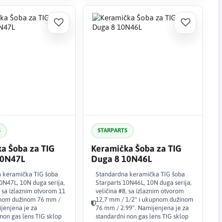
S
STARPARTS
a Šoba za TIG
Keramička Šoba za TIG
10N47L
Duga 8 10N46L
 keramička TIG šoba
Standardna keramička TIG šoba
0N47L, 10N duga serija,
Starparts 10N46L, 10N duga serija,
, sa izlaznim otvorom 11
veličina #8, sa izlaznim otvorom
nom dužinom 76 mm /
12,7 mm / 1/2" i ukupnom dužinom
ijenjena je za
76 mm / 2.99". Namijenjena je za
non gas lens TIG sklop
standardni non gas lens TIG sklop