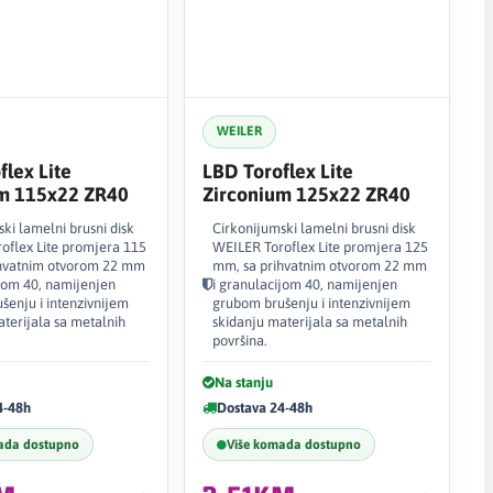
WEILER
flex Lite
LBD Toroflex Lite
um 115x22 ZR40
Zirconium 125x22 ZR40
ki lamelni brusni disk
Cirkonijumski lamelni brusni disk
oflex Lite promjera 115
WEILER Toroflex Lite promjera 125
hvatnim otvorom 22 mm
mm, sa prihvatnim otvorom 22 mm
ijom 40, namijenjen
i granulacijom 40, namijenjen
šenju i intenzivnijem
grubom brušenju i intenzivnijem
terijala sa metalnih
skidanju materijala sa metalnih
površina.
Na stanju
4-48h
Dostava 24-48h
ada dostupno
Više komada dostupno