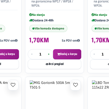
/ WP18 /
na gorionicima WP17 / WP18 /
na gorioni
WP26.
WP26.
Na stanju
Na stanju
Dostava 24-48h
Dostava 2
no
Više komada dostupno
Više kom
1,70KM
1,70K
Sa PDV-om
Sa PDV-om
odaj u korpu
-
+
Dodaj u korpu
-
d
Brzi pregled