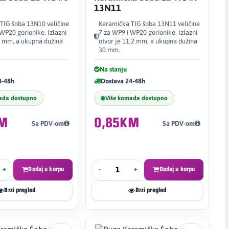
13N11
TIG šoba 13N10 veličine
Keramička TIG šoba 13N11 veličine
WP20 gorionike. Izlazni
7 za WP9 i WP20 gorionike. Izlazni
,8 mm, a ukupna dužina
otvor je 11,2 mm, a ukupna dužina
30 mm.
Na stanju
4-48h
Dostava 24-48h
ada dostupno
Više komada dostupno
KM
0,85KM
Sa PDV-om
Sa PDV-om
+
Dodaj u korpu
-
+
Dodaj u korpu
Brzi pregled
Brzi pregled