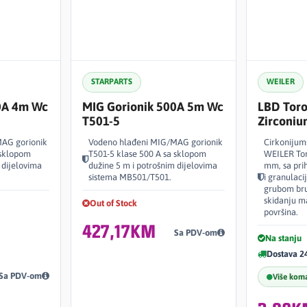
STARPARTS
WEILER
0A 4m Wc
MIG Gorionik 500A 5m Wc
LBD Toro
T501-5
Zirconi
AG gorionik
Vodeno hlađeni MIG/MAG gorionik
Cirkonijums
 sklopom
T501-5 klase 500 A sa sklopom
WEILER Tor
 dijelovima
dužine 5 m i potrošnim dijelovima
mm, sa pri
sistema MB501/T501.
i granulac
grubom bru
skidanju ma
Out of Stock
površina.
427,17KM
Sa PDV-om
Na stanju
Dostava 2
Sa PDV-om
Više kom