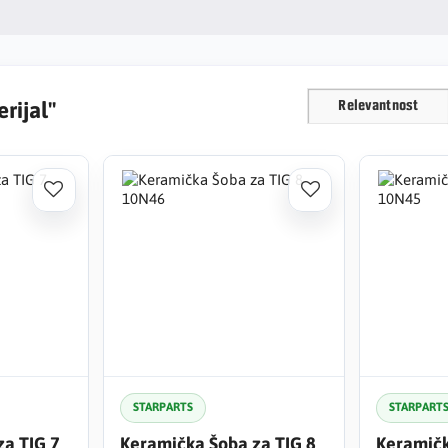
rijal"
Relevantnost
STARPARTS
STARPART
za TIG 7
Keramička Šoba za TIG 8
Keramičk