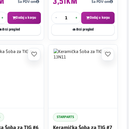
KM
3,51KM
Sa PDV-om
Sa PDV-om
+
Dodaj u korpu
-
+
Dodaj u korpu
Brzi pregled
Brzi pregled
S
STARPARTS
a Šoba za TIG #6
Keramička Šoba za TIG #7