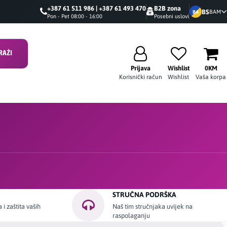
+387 61 511 986 | +387 61 493 470
B2B zona
BS
BAM
BA
Pon - Pet 08:00 - 16:00
Posebni uslovi
RAŽI
Prijava
Wishlist
0KM
Korisnički račun
Wishlist
Vaša korpa
STRUČNA PODRŠKA
i zaštita vaših
Naš tim stručnjaka uvijek na
raspolaganju