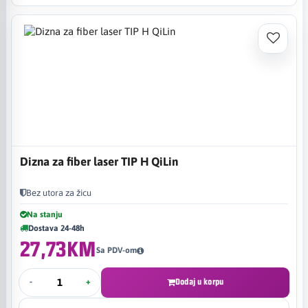
Dizna za fiber laser TIP H QiLin
Bez utora za žicu
Na stanju
Dostava 24-48h
27,73KM
Sa PDV-om
-
+
Dodaj u korpu