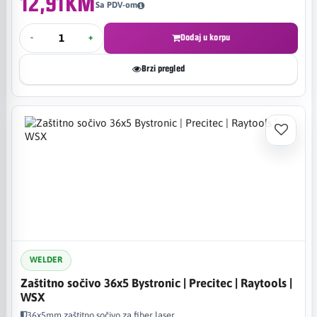
12,91KM
Sa PDV-om
-
+
Dodaj u korpu
Brzi pregled
WELDER
Zaštitno sočivo 36x5 Bystronic | Precitec | Raytools |
WSX
36x5mm zaštitno sočivo za fiber laser