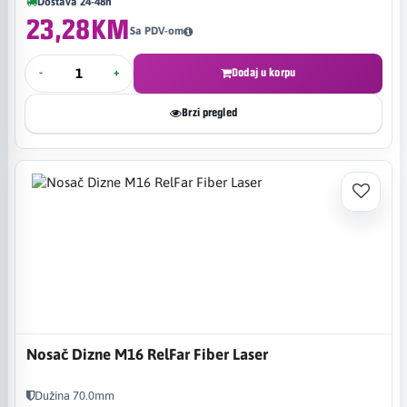
Dostava 24-48h
23,28KM
Sa PDV-om
-
+
Dodaj u korpu
Brzi pregled
Nosač Dizne M16 RelFar Fiber Laser
Dužina 70.0mm