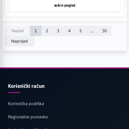
Brzi pregled
Nazad
1
2
3
4
5
...
30
Naprijed
Korisnički račun
Korisnička podrška
Regionalne postavke