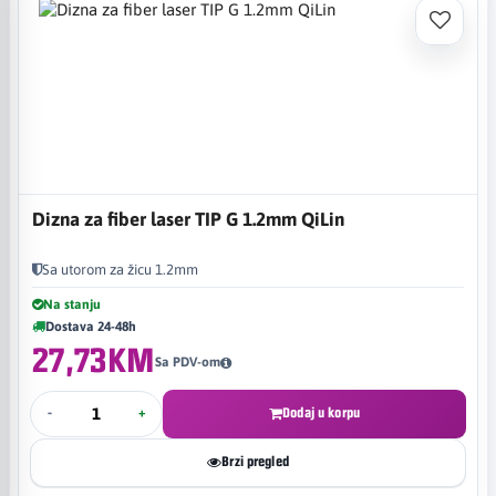
Dizna za fiber laser TIP G 1.2mm QiLin
Sa utorom za žicu 1.2mm
Na stanju
Dostava 24-48h
27,73KM
Sa PDV-om
-
+
Dodaj u korpu
Brzi pregled