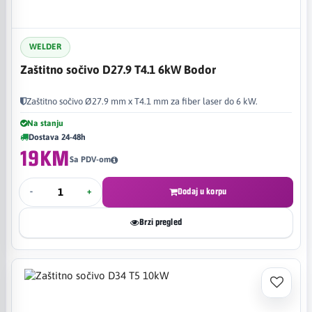
WELDER
Zaštitno sočivo D27.9 T4.1 6kW Bodor
Zaštitno sočivo Ø27.9 mm x T4.1 mm za fiber laser do 6 kW.
Na stanju
Dostava 24-48h
19KM
Sa PDV-om
-
+
Dodaj u korpu
Brzi pregled