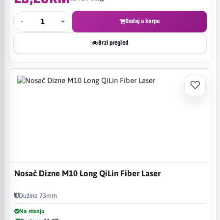
-
+
Dodaj u korpu
Brzi pregled
Nosač Dizne M10 Long QiLin Fiber Laser
Dužina 73mm
Na stanju