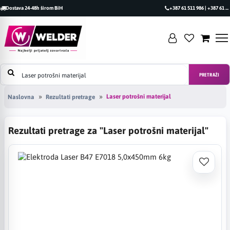
Dostava 24-48h širom BiH
+387 61 511 986 | +387 61 493 470
PRETRAŽI
Laser potrošni materijal
Naslovna
Rezultati pretrage
Rezultati pretrage za "Laser potrošni materijal"