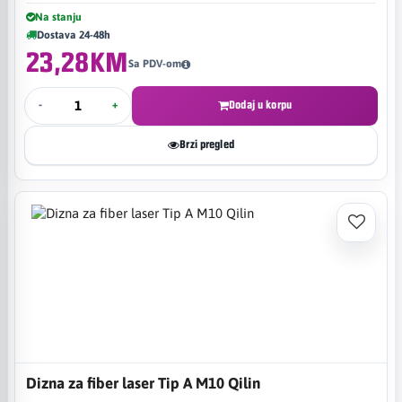
Na stanju
Dostava 24-48h
23,28KM
Sa PDV-om
-
+
Dodaj u korpu
Brzi pregled
Dizna za fiber laser Tip A M10 Qilin