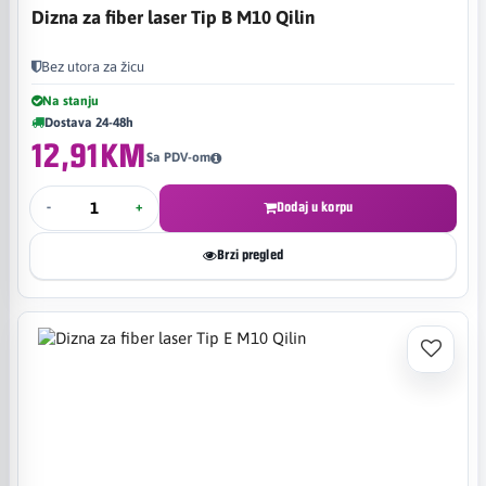
Dizna za fiber laser Tip B M10 Qilin
Bez utora za žicu
Na stanju
Dostava 24-48h
12,91KM
Sa PDV-om
-
+
Dodaj u korpu
Brzi pregled