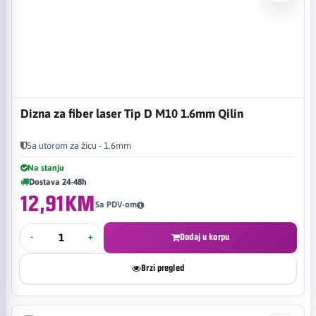
Dizna za fiber laser Tip D M10 1.6mm Qilin
Sa utorom za žicu - 1.6mm
Na stanju
Dostava 24-48h
12,91KM
Sa PDV-om
-
+
Dodaj u korpu
Brzi pregled