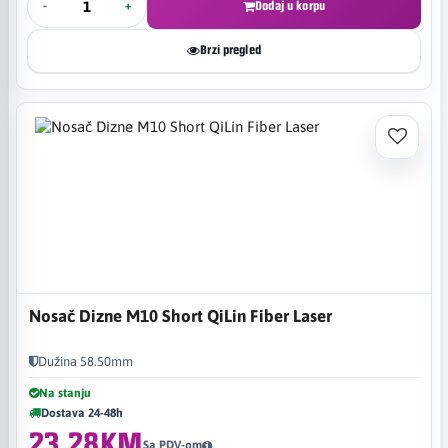
-
+
Dodaj u korpu
Brzi pregled
Nosač Dizne M10 Short QiLin Fiber Laser
Dužina 58.50mm
Na stanju
Dostava 24-48h
23,28KM
Sa PDV-om