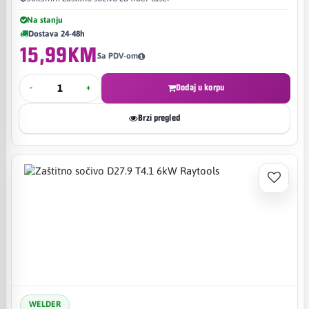
Na stanju
Dostava 24-48h
15,99KM
Sa PDV-om
-
+
Dodaj u korpu
Brzi pregled
WELDER