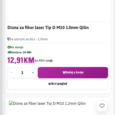
Dizna za fiber laser Tip D M10 1.0mm Qilin
Sa utorom za žicu - 1.0mm
Na stanju
Dostava 24-48h
12,91KM
Sa PDV-om
-
+
Dodaj u korpu
Brzi pregled