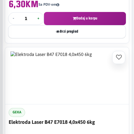
6,30KM
Sa PDV-om
-
+
Dodaj u korpu
Brzi pregled
GEKA
Elektroda Laser B47 E7018 4,0x450 6kg