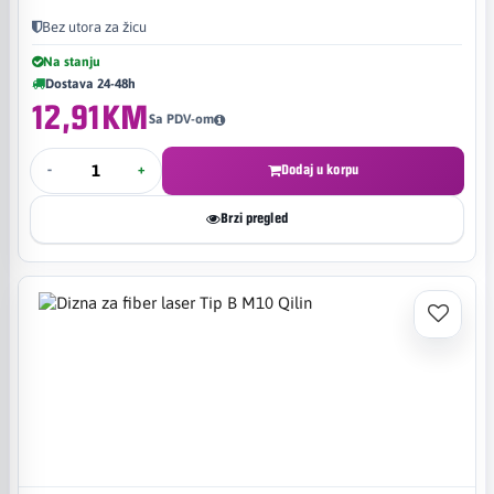
Bez utora za žicu
Na stanju
Dostava 24-48h
12,91KM
Sa PDV-om
-
+
Dodaj u korpu
Brzi pregled