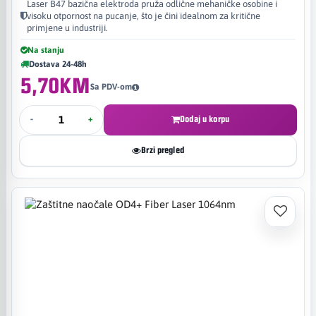
Laser B47 bazična elektroda pruža odlične mehaničke osobine i
visoku otpornost na pucanje, što je čini idealnom za kritične
primjene u industriji.
Na stanju
Dostava 24-48h
5,70KM
Sa PDV-om
-
+
Dodaj u korpu
Brzi pregled