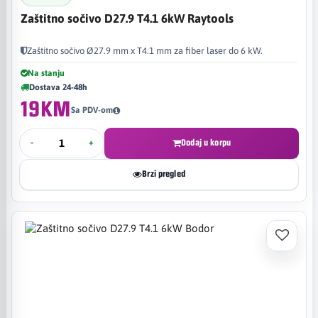
Zaštitno sočivo D27.9 T4.1 6kW Raytools
Zaštitno sočivo Ø27.9 mm x T4.1 mm za fiber laser do 6 kW.
Na stanju
Dostava 24-48h
19KM
Sa PDV-om
-
+
Dodaj u korpu
Brzi pregled