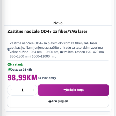
Novo
Zaštitne naočale OD4+ za fiber/YAG laser
Zaštitne naočale OD4+ sa plavim okvirom za fiber/YAG laser
aplikacije. Namijenjene za zaštitu pri radu sa laserskim izvorima
valne dužine 1064 nm i 10600 nm, uz zaštitni raspon 190–420 nm,
850–1300 nm i 5000–11000 nm.
Na stanju
Dostava 24-48h
98,99KM
Sa PDV-om
-
+
Dodaj u korpu
Brzi pregled