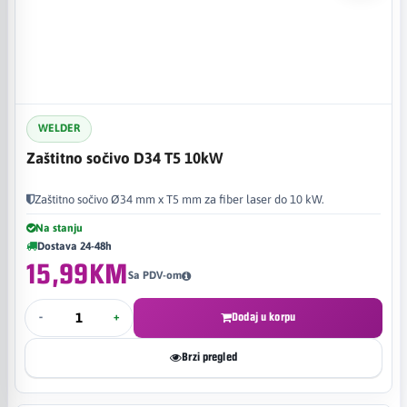
WELDER
Zaštitno sočivo D34 T5 10kW
Zaštitno sočivo Ø34 mm x T5 mm za fiber laser do 10 kW.
Na stanju
Dostava 24-48h
15,99KM
Sa PDV-om
-
+
Dodaj u korpu
Brzi pregled