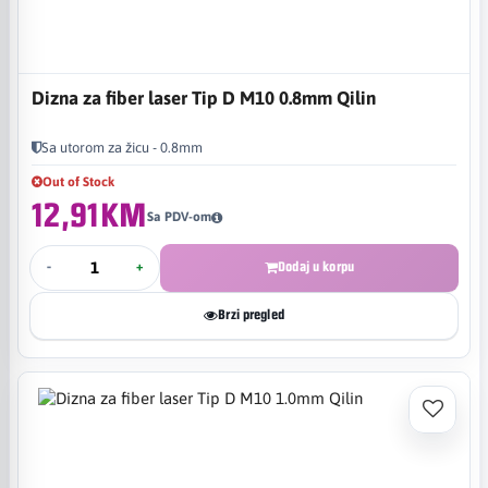
Dizna za fiber laser Tip D M10 0.8mm Qilin
Sa utorom za žicu - 0.8mm
Out of Stock
12,91KM
Sa PDV-om
-
+
Dodaj u korpu
Brzi pregled