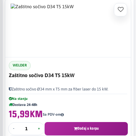
WELDER
Zaštitno sočivo D34 T5 15kW
Zaštitno sočivo Ø34 mm x T5 mm za fiber laser do 15 kW.
Na stanju
Dostava 24-48h
15,99KM
Sa PDV-om
-
+
Dodaj u korpu