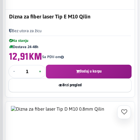
Dizna za fiber laser Tip E M10 Qilin
Bez utora za žicu
Na stanju
Dostava 24-48h
12,91KM
Sa PDV-om
-
+
Dodaj u korpu
Brzi pregled