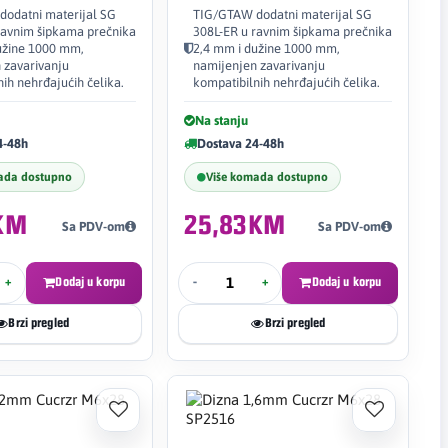
odatni materijal SG
TIG/GTAW dodatni materijal SG
ravnim šipkama prečnika
308L-ER u ravnim šipkama prečnika
užine 1000 mm,
2,4 mm i dužine 1000 mm,
 zavarivanju
namijenjen zavarivanju
ih nehrđajućih čelika.
kompatibilnih nehrđajućih čelika.
Na stanju
4-48h
Dostava 24-48h
ada dostupno
Više komada dostupno
KM
25,83KM
Sa PDV-om
Sa PDV-om
+
Dodaj u korpu
-
+
Dodaj u korpu
Brzi pregled
Brzi pregled