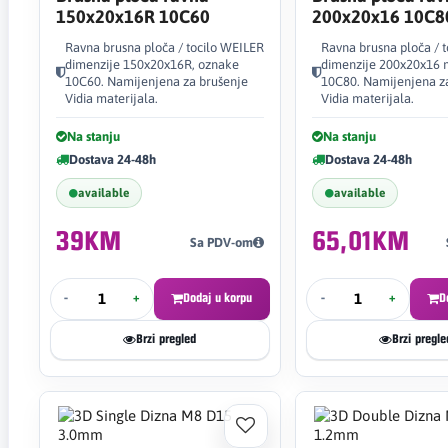
150x20x16R 10C60
200x20x16 10C8
Ravna brusna ploča / tocilo WEILER
Ravna brusna ploča / 
dimenzije 150x20x16R, oznake
dimenzije 200x20x16
10C60. Namijenjena za brušenje
10C80. Namijenjena z
Vidia materijala.
Vidia materijala.
Na stanju
Na stanju
Dostava 24-48h
Dostava 24-48h
available
available
39KM
65,01KM
Sa PDV-om
-
+
Dodaj u korpu
-
+
D
Brzi pregled
Brzi pregle