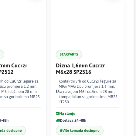
S
STARPARTS
,2mm Cucrzr
Dizna 1,6mm Cucrzr
P2512
M6x28 SP2516
vrh od CuCrZr legure za
Kontaktni vrh od CuCrZr legure za
icu promjera 1,2 mm,
MIG/MAG žicu promjera 1,6 mm,
 M6 i dužinom 28 mm,
sa navojem M6 i dužinom 28 mm,
an sa gorionicima MB25
kompatibilan sa gorionicima MB25
i T250.
Na stanju
4-48h
Dostava 24-48h
ada dostupno
Više komada dostupno