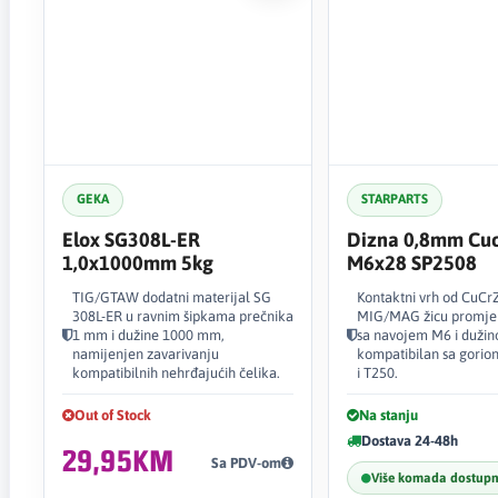
GEKA
STARPARTS
Elox SG308L-ER
Dizna 0,8mm Cuc
1,0x1000mm 5kg
M6x28 SP2508
TIG/GTAW dodatni materijal SG
Kontaktni vrh od CuCrZ
308L-ER u ravnim šipkama prečnika
MIG/MAG žicu promje
1 mm i dužine 1000 mm,
sa navojem M6 i duži
namijenjen zavarivanju
kompatibilan sa gorio
kompatibilnih nehrđajućih čelika.
i T250.
Out of Stock
Na stanju
Dostava 24-48h
29,95KM
Sa PDV-om
Više komada dostup