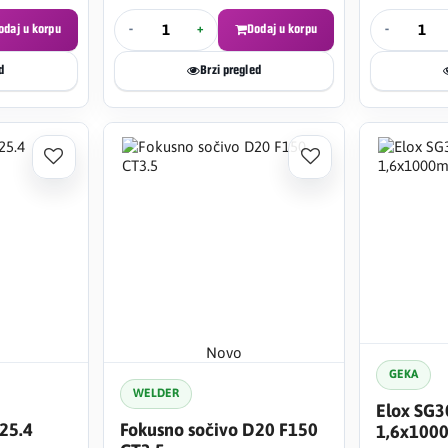
odaj u korpu
-
+
Dodaj u korpu
-
d
Brzi pregled
Novo
GEKA
WELDER
Elox SG3
25.4
Fokusno sočivo D20 F150
1,6x100