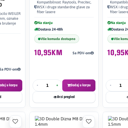
Kompatibilnost: Raytools, Precitec,
Kompatibiln
0
WSX i druge standardne glave za
WSX i drug
fiber lasere
fiber laser
tocilo WEILER
 mm, oznake
Na stanju
Na stanju
a brušenje
Dostava 24-48h
Dostava 2
Više komada dostupno
Više kom
10,95KM
10,95
Sa PDV-om
Sa PDV-om
odaj u korpu
-
+
Dodaj u korpu
-
d
Brzi pregled