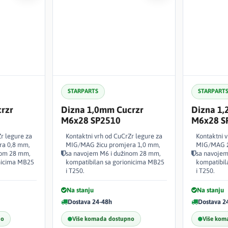
STARPARTS
STARPART
rzr
Dizna 1,0mm Cucrzr
Dizna 1
M6x28 SP2510
M6x28 S
r legure za
Kontaktni vrh od CuCrZr legure za
Kontaktni 
ra 0,8 mm,
MIG/MAG žicu promjera 1,0 mm,
MIG/MAG ž
nom 28 mm,
sa navojem M6 i dužinom 28 mm,
sa navojem
nicima MB25
kompatibilan sa gorionicima MB25
kompatibil
i T250.
i T250.
Na stanju
Na stanju
Dostava 24-48h
Dostava 2
no
Više komada dostupno
Više kom