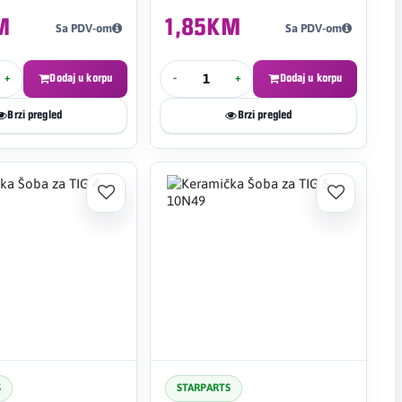
M
1,85KM
Sa PDV-om
Sa PDV-om
+
Dodaj u korpu
-
+
Dodaj u korpu
Brzi pregled
Brzi pregled
S
STARPARTS