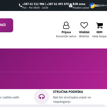
+387 61 511 986 | +387 61 493 470
B2B zona
BS
BAM
BA
Pon - Pet 08:00 - 16:00
Posebni uslovi
RAŽI
Prijava
Wishlist
0KM
Korisnički račun
Wishlist
Vaša korpa
STRUČNA PODRŠKA
i zaštita vaših
Naš tim stručnjaka uvijek na
raspolaganju