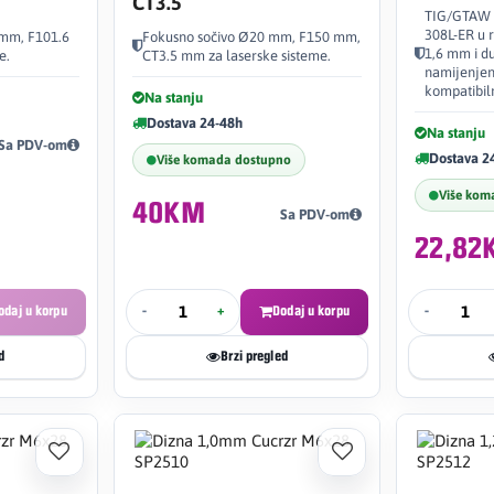
CT3.5
TIG/GTAW d
308L-ER u 
 mm, F101.6
Fokusno sočivo Ø20 mm, F150 mm,
1,6 mm i d
e.
CT3.5 mm za laserske sisteme.
namijenjen
kompatibiln
Na stanju
Dostava 24-48h
Na stanju
Sa PDV-om
Dostava 2
Više komada dostupno
Više kom
40KM
Sa PDV-om
22,82
odaj u korpu
-
+
Dodaj u korpu
-
d
Brzi pregled