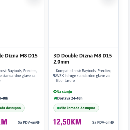
le Dizna M8 D15
3D Double Dizna M8 D15
2.0mm
ost: Raytools, Precitec,
Kompatibilnost: Raytools, Precitec,
e standardne glave za
WSX i druge standardne glave za
e
fiber lasere
Na stanju
4-48h
Dostava 24-48h
ada dostupno
Više komada dostupno
KM
12,50KM
Sa PDV-om
Sa PDV-om