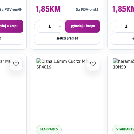
1,85KM
1,85K
Sa PDV-om
Sa PDV-om
odaj u korpu
-
+
Dodaj u korpu
-
d
Brzi pregled
STARPARTS
STARPART