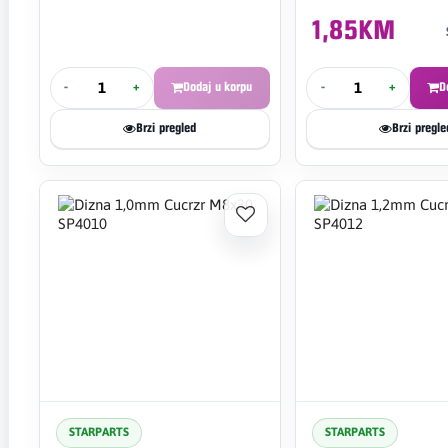
1,85KM
-
+
Dodaj u korpu
-
+
D
Brzi pregled
Brzi pregle
STARPARTS
STARPARTS