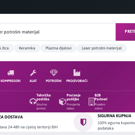
PRET
 žica
Keramika
Plazma dijelovi
Laser potrošni materijal
KOMPRESORI
ALAT
POTROŠNI
PROIZVOĐAČI
Tehnička
Praćenje
B2B
podrška
pošiljke
Partneri
Stručna
Provjerite
Posebni
pomoć
status
uslovi
SIGURNA KUPNJA
ZA DOSTAVA
100% sigurna kupovina 
ava 24-48h na cijeloj teritoriji BiH
podataka