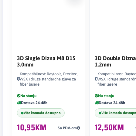
3D Single Dizna M8 D15
3D Double Dizn
3.0mm
1.2mm
Kompatibilnost: Raytools, Precitec,
Kompatibilnost: Raytool
WSX i druge standardne glave za
WSX i druge standardn
fiber lasere
fiber lasere
Na stanju
Na stanju
Dostava 24-48h
Dostava 24-48h
Više komada dostupno
Više komada dostup
10,95KM
12,50KM
Sa PDV-om