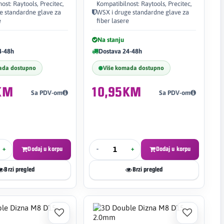
ost: Raytools, Precitec,
Kompatibilnost: Raytools, Precitec,
e standardne glave za
WSX i druge standardne glave za
e
fiber lasere
Na stanju
4-48h
Dostava 24-48h
ada dostupno
Više komada dostupno
KM
10,95KM
Sa PDV-om
Sa PDV-om
+
Dodaj u korpu
-
+
Dodaj u korpu
Brzi pregled
Brzi pregled