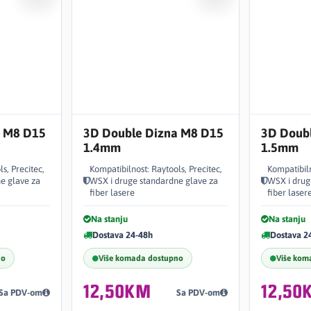
a M8 D15
3D Double Dizna M8 D15
3D Doub
1.4mm
1.5mm
s, Precitec,
Kompatibilnost: Raytools, Precitec,
Kompatibiln
e glave za
WSX i druge standardne glave za
WSX i drug
fiber lasere
fiber laser
Na stanju
Na stanju
Dostava 24-48h
Dostava 2
no
Više komada dostupno
Više kom
12,50KM
12,50
Sa PDV-om
Sa PDV-om