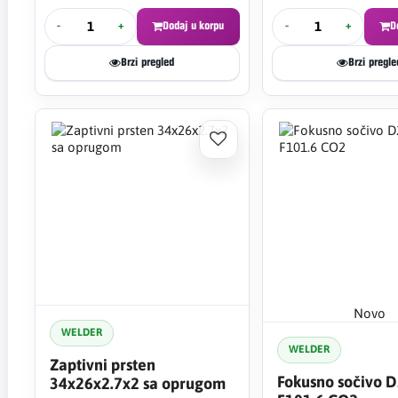
-
+
Dodaj u korpu
-
+
D
Brzi pregled
Brzi pregle
Novo
WELDER
WELDER
Zaptivni prsten
Fokusno sočivo D
34x26x2.7x2 sa oprugom