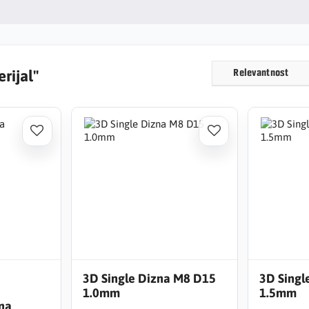
rijal"
Relevantnost
3D Single Dizna M8 D15
3D Singl
1.0mm
1.5mm
na