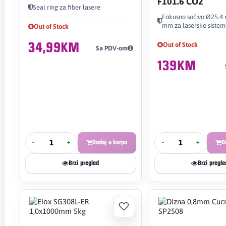
F101.6 CO2
Seal ring za fiber lasere
Fokusno sočivo Ø25.4
mm za laserske sistem
Out of Stock
Out of Stock
34,99KM
Sa PDV-om
139KM
-
+
Dodaj u korpu
-
+
D
Brzi pregled
Brzi pregle