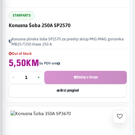
STARPARTS
Konusna Šoba 250A SP2570
Konusna plinska šoba SP2570 za prednji sklop MIG/MAG gorionika
MB25/T250 klase 250 A.
Out of Stock
5,50KM
Sa PDV-om
-
+
Dodaj u korpu
Brzi pregled