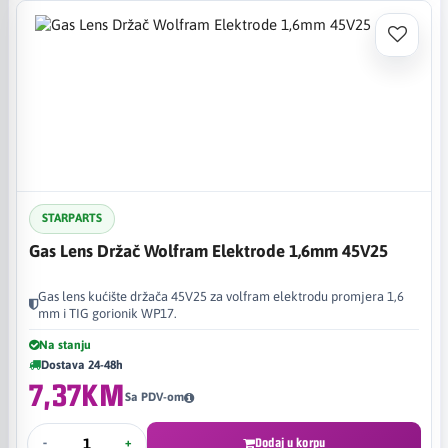
STARPARTS
Gas Lens Držač Wolfram Elektrode 1,6mm 45V25
Gas lens kućište držača 45V25 za volfram elektrodu promjera 1,6
mm i TIG gorionik WP17.
Na stanju
Dostava 24-48h
7,37KM
Sa PDV-om
-
+
Dodaj u korpu