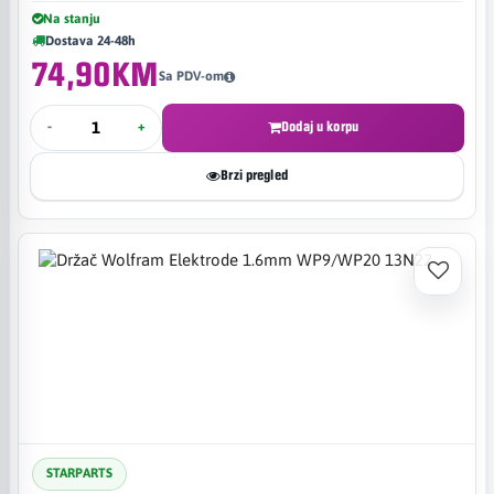
Na stanju
Dostava 24-48h
74,90KM
Sa PDV-om
-
+
Dodaj u korpu
Brzi pregled
STARPARTS