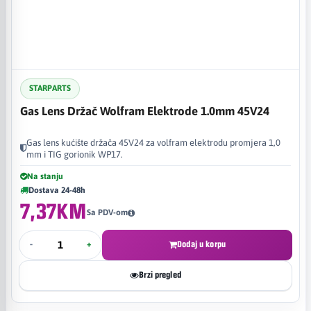
STARPARTS
Gas Lens Držač Wolfram Elektrode 1.0mm 45V24
Gas lens kućište držača 45V24 za volfram elektrodu promjera 1,0
mm i TIG gorionik WP17.
Na stanju
Dostava 24-48h
7,37KM
Sa PDV-om
-
+
Dodaj u korpu
Brzi pregled