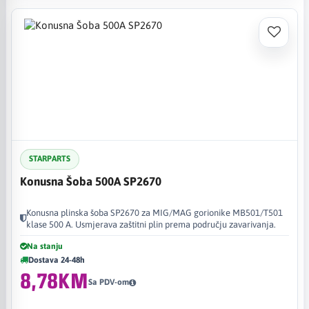
STARPARTS
Konusna Šoba 500A SP2670
Konusna plinska šoba SP2670 za MIG/MAG gorionike MB501/T501
klase 500 A. Usmjerava zaštitni plin prema području zavarivanja.
Na stanju
Dostava 24-48h
8,78KM
Sa PDV-om