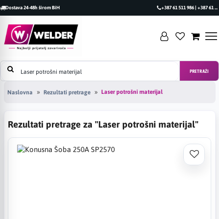
Dostava 24-48h širom BiH
+387 61 511 986 | +387 61 493 470
PRETRAŽI
Laser potrošni materijal
Naslovna
Rezultati pretrage
Rezultati pretrage za "Laser potrošni materijal"