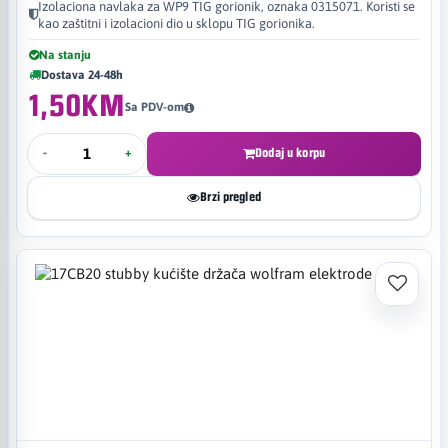
Izolaciona navlaka za WP9 TIG gorionik, oznaka 0315071. Koristi se
kao zaštitni i izolacioni dio u sklopu TIG gorionika.
Na stanju
Dostava 24-48h
1,50KM
Sa PDV-om
-
+
Dodaj u korpu
Brzi pregled