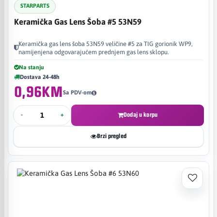
STARPARTS
Keramička Gas Lens Šoba #5 53N59
Keramička gas lens šoba 53N59 veličine #5 za TIG gorionik WP9,
namijenjena odgovarajućem prednjem gas lens sklopu.
Na stanju
Dostava 24-48h
0,96KM
Sa PDV-om
-
+
Dodaj u korpu
Brzi pregled