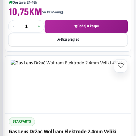
Dostava 24-48h
10,75KM
Sa PDV-om
-
+
Dodaj u korpu
Brzi pregled
STARPARTS
Gas Lens Držač Wolfram Elektrode 2.4mm Veliki