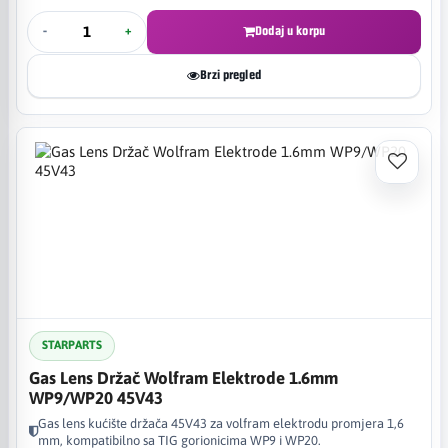
-
+
Dodaj u korpu
Brzi pregled
STARPARTS
Gas Lens Držač Wolfram Elektrode 1.6mm
WP9/WP20 45V43
Gas lens kućište držača 45V43 za volfram elektrodu promjera 1,6
mm, kompatibilno sa TIG gorionicima WP9 i WP20.