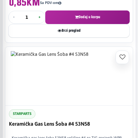
0,85KM
Sa PDV-om
-
+
Dodaj u korpu
Brzi pregled
STARPARTS
Keramička Gas Lens Šoba #4 53N58
Keramička gas lens šoba 53N58 veličine #4 za TIG gorionik WP9,