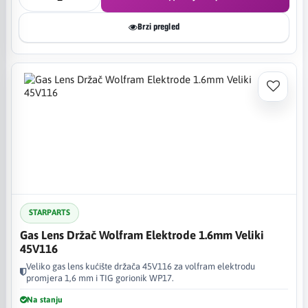
Brzi pregled
STARPARTS
Gas Lens Držač Wolfram Elektrode 1.6mm Veliki
45V116
Veliko gas lens kućište držača 45V116 za volfram elektrodu
promjera 1,6 mm i TIG gorionik WP17.
Na stanju