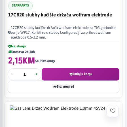
STARPARTS
17CB20 stubby kućište držača wolfram elektrode
17CB20 stubby kućište držača wolfram elektrode za TIG gorionike
serije WP17. Koristi se u stubby konfiguraciji za prihvat wolfram
elektroda 0.5-3.2 mm.
Na stanju
Dostava 24-48h
2,15KM
Sa PDV-om
-
+
Dodaj u korpu
Brzi pregled