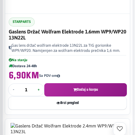
STARPARTS
Gaslens Držač Wolfram Elektrode 1.6mm WP9/WP20
13N22L
Gas lens držač wolfram elektrode 13N22L za TIG gorionike
WP9/WP20. Namijenjen za wolfram elektrodu prečnika 1,6 mm.
Na stanju
Dostava 24-48h
6,90KM
Sa PDV-om
-
+
Dodaj u korpu
Brzi pregled