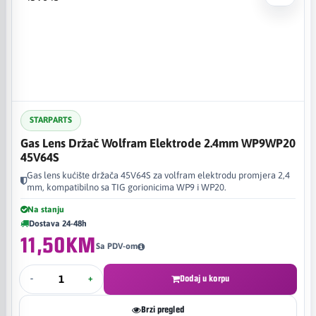
STARPARTS
Gas Lens Držač Wolfram Elektrode 2.4mm WP9WP20
45V64S
Gas lens kućište držača 45V64S za volfram elektrodu promjera 2,4
mm, kompatibilno sa TIG gorionicima WP9 i WP20.
Na stanju
Dostava 24-48h
11,50KM
Sa PDV-om
-
+
Dodaj u korpu
Brzi pregled