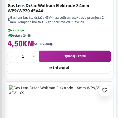
Gas Lens Držač Wolfram Elektrode 2.4mm
WP9/WP20 45V44
Gas lens kućište držača 45V44 za volfram elektrodu promjera 2,4
mm, kompatibilno sa TIG gorionicima WP9 i WP20.
Na stanju
Dostava 24-48h
4,50KM
Sa PDV-om
-
+
Dodaj u korpu
Brzi pregled