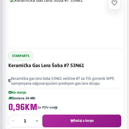
STARPARTS
Keramička Gas Lens Šoba #7 53N61
Keramička gas lens šoba 53N61 veličine #7 za TIG gorionik WP9,
namijenjena odgovarajućem prednjem gas lens sklopu.
Na stanju
Dostava 24-48h
0,96KM
Sa PDV-om
-
+
Dodaj u korpu