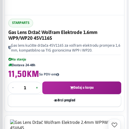
STARPARTS
Gas Lens Držač Wolfram Elektrode 1.6mm
WP9/WP20 45V116S
Gas lens kućište držača 45V116S za volfram elektrodu promjera 1,6
mm, kompatibilno sa TIG gorionicima WP9 i WP20.
Na stanju
Dostava 24-48h
11,50KM
Sa PDV-om
-
+
Dodaj u korpu
Brzi pregled