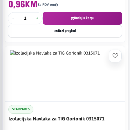
0,96KM
Sa PDV-om
-
+
Dodaj u korpu
Brzi pregled
STARPARTS
Izolacijska Navlaka za TIG Gorionik 0315071