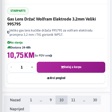
STARPARTS
Gas Lens Držač Wolfram Elektrode 3.2mm Veliki
995795
Veliko gas lens kućište držača 995795 za volfram elektrodu
promjera 3,2 mm i TIG gorionik WP17.
Na stanju
Dostava 24-48h
10,75KM
Sa PDV-om
-
+
Dodaj u korpu
Brzi pregled
Nazad
1
...
9
10
11
...
30
Naprijed