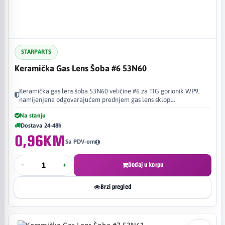
STARPARTS
Keramička Gas Lens Šoba #6 53N60
Keramička gas lens šoba 53N60 veličine #6 za TIG gorionik WP9,
namijenjena odgovarajućem prednjem gas lens sklopu.
Na stanju
Dostava 24-48h
0,96KM
Sa PDV-om
-
+
Dodaj u korpu
Brzi pregled