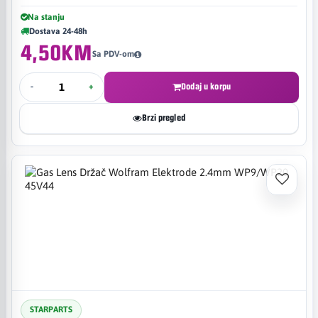
Na stanju
Dostava 24-48h
4,50KM
Sa PDV-om
-
+
Dodaj u korpu
Brzi pregled
STARPARTS