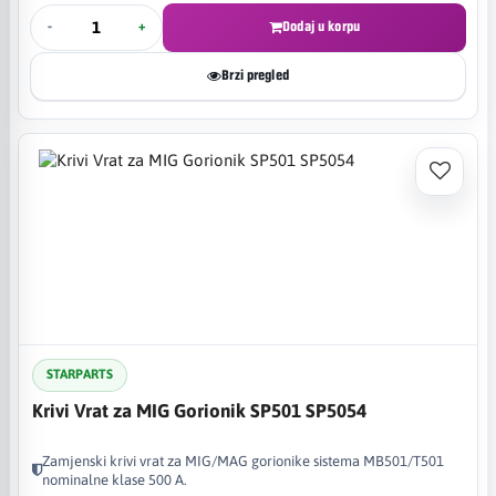
-
+
Dodaj u korpu
Brzi pregled
STARPARTS
Krivi Vrat za MIG Gorionik SP501 SP5054
Zamjenski krivi vrat za MIG/MAG gorionike sistema MB501/T501
nominalne klase 500 A.