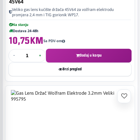
45V64
Veliko gas lens kućište držača 45V64 za volfram elektrodu
promjera 2,4 mm i TIG gorionik WP17.
Na stanju
Dostava 24-48h
10,75KM
Sa PDV-om
-
+
Dodaj u korpu
Brzi pregled