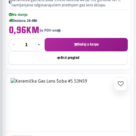
namijenjena odgovarajućem prednjem gas lens sklopu.
Na stanju
Dostava 24-48h
0,96KM
Sa PDV-om
-
+
Dodaj u korpu
Brzi pregled