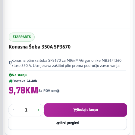
STARPARTS
Konusna Šoba 350A SP3670
Konusna plinska šoba SP3670 za MIG/MAG gorionike MB36/T360
klase 350 A. Usmjerava zaštitni plin prema području zavarivanja.
Na stanju
Dostava 24-48h
9,78KM
Sa PDV-om
-
+
Dodaj u korpu
Brzi pregled