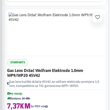
STARPARTS
Gas Lens Držač Wolfram Elektrode 1.0mm
WP9/WP20 45V42
Gas lens kućište držača 45V42 za volfram elektrodu promjera 1,0
mm, kompatibilno sa TIG gorionicima WP9 i WP20.
Na stanju
Dostava 24-48h
7,37KM
Sa PDV-om