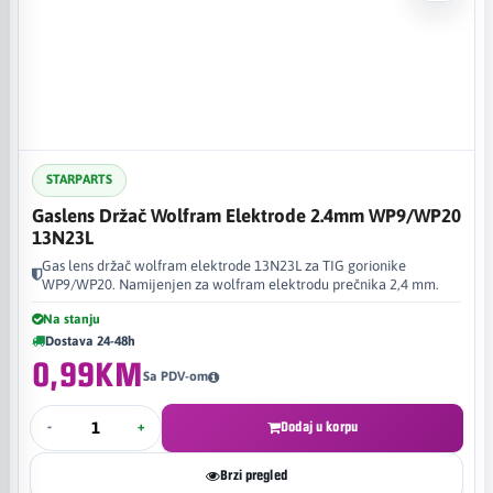
STARPARTS
Gaslens Držač Wolfram Elektrode 2.4mm WP9/WP20
13N23L
Gas lens držač wolfram elektrode 13N23L za TIG gorionike
WP9/WP20. Namijenjen za wolfram elektrodu prečnika 2,4 mm.
Na stanju
Dostava 24-48h
0,99KM
Sa PDV-om
-
+
Dodaj u korpu
Brzi pregled