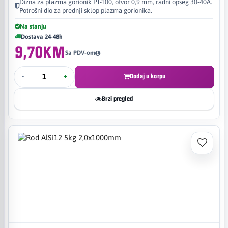
Dizna za plazma gorionik PT-100, otvor 0,9 mm, radni opseg 30-40A.
Potrošni dio za prednji sklop plazma gorionika.
Na stanju
Dostava 24-48h
9,70KM
Sa PDV-om
-
+
Dodaj u korpu
Brzi pregled