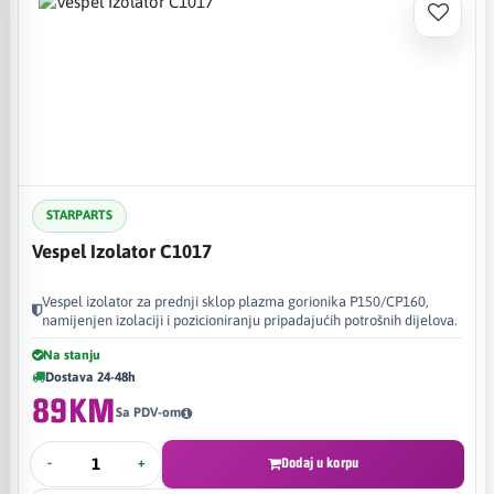
STARPARTS
Vespel Izolator C1017
Vespel izolator za prednji sklop plazma gorionika P150/CP160,
namijenjen izolaciji i pozicioniranju pripadajućih potrošnih dijelova.
Na stanju
Dostava 24-48h
89KM
Sa PDV-om
-
+
Dodaj u korpu