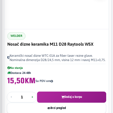
WELDER
Nosač dizne keramika M11 D28 Raytools WSX
Keramički nosač dizne WTC-01A za fiber-laser rezne glave.
Nominalna dimenzija D28/24,5 mm, visina 12 mm i navoj M11×0,75.
Na stanju
Dostava 24-48h
15,50KM
Sa PDV-om
-
+
Dodaj u korpu
Brzi pregled