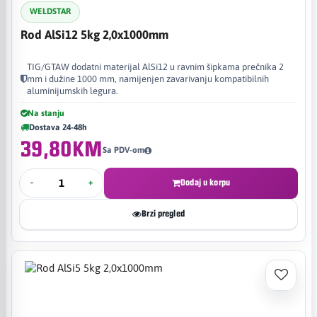
WELDSTAR
Rod AlSi12 5kg 2,0x1000mm
TIG/GTAW dodatni materijal AlSi12 u ravnim šipkama prečnika 2
mm i dužine 1000 mm, namijenjen zavarivanju kompatibilnih
aluminijumskih legura.
Na stanju
Dostava 24-48h
39,80KM
Sa PDV-om
-
+
Dodaj u korpu
Brzi pregled