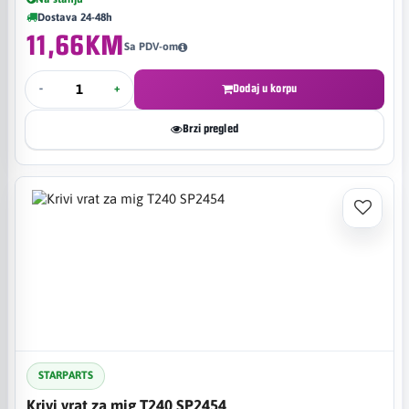
Dostava 24-48h
11,66KM
Sa PDV-om
-
+
Dodaj u korpu
Brzi pregled
STARPARTS
Krivi vrat za mig T240 SP2454