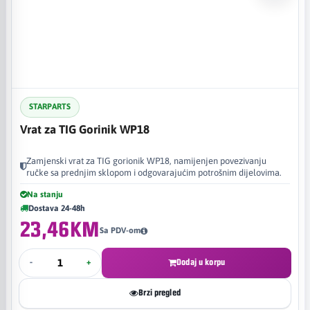
STARPARTS
Vrat za TIG Gorinik WP18
Zamjenski vrat za TIG gorionik WP18, namijenjen povezivanju
ručke sa prednjim sklopom i odgovarajućim potrošnim dijelovima.
Na stanju
Dostava 24-48h
23,46KM
Sa PDV-om
-
+
Dodaj u korpu
Brzi pregled