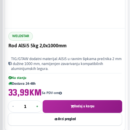
WELDSTAR
Rod AlSi5 5kg 2,0x1000mm
TIG/GTAW dodatni materijal AlSi5 u ravnim šipkama prečnika 2 mm
i dužine 1000 mm, namijenjen zavarivanju kompatibilnih
aluminijumskih legura.
Na stanju
Dostava 24-48h
33,99KM
Sa PDV-om
-
+
Dodaj u korpu
Brzi pregled