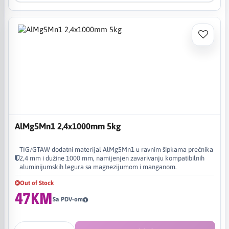
AlMg5Mn1 2,4x1000mm 5kg
TIG/GTAW dodatni materijal AlMg5Mn1 u ravnim šipkama prečnika
2,4 mm i dužine 1000 mm, namijenjen zavarivanju kompatibilnih
aluminijumskih legura sa magnezijumom i manganom.
Out of Stock
47KM
Sa PDV-om