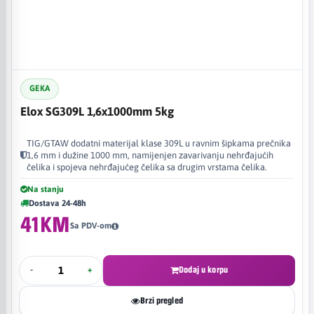
GEKA
Elox SG309L 1,6x1000mm 5kg
TIG/GTAW dodatni materijal klase 309L u ravnim šipkama prečnika
1,6 mm i dužine 1000 mm, namijenjen zavarivanju nehrđajućih
čelika i spojeva nehrđajućeg čelika sa drugim vrstama čelika.
Na stanju
Dostava 24-48h
41KM
Sa PDV-om
-
+
Dodaj u korpu
Brzi pregled