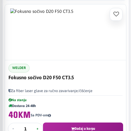
WELDER
Fokusno sočivo D20 F50 CT3.5
Za fiber laser glave za ručno zavarivanje/čišćenje
Na stanju
Dostava 24-48h
40KM
Sa PDV-om
-
+
Dodaj u korpu