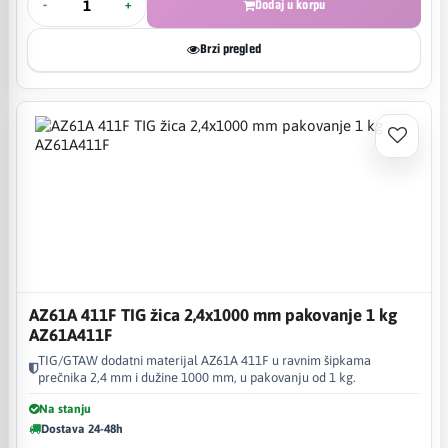
-
+
Dodaj u korpu
Brzi pregled
AZ61A 411F TIG žica 2,4x1000 mm pakovanje 1 kg
AZ61A411F
TIG/GTAW dodatni materijal AZ61A 411F u ravnim šipkama
prečnika 2,4 mm i dužine 1000 mm, u pakovanju od 1 kg.
Na stanju
Dostava 24-48h