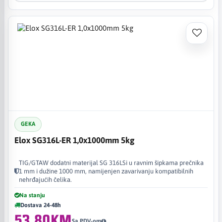
GEKA
Elox SG316L-ER 1,0x1000mm 5kg
TIG/GTAW dodatni materijal SG 316LSi u ravnim šipkama prečnika
1 mm i dužine 1000 mm, namijenjen zavarivanju kompatibilnih
nehrđajućih čelika.
Na stanju
Dostava 24-48h
53,80KM
Sa PDV-om