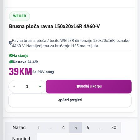
WEILER
Brusna ploča ravna 150x20x16R 4A60-V
Ravna brusna ploča / tocilo WEILER dimenzije 150x20x16R, oznake
4A60-V. Namijenjena za brušenje HSS materijala.
Na stanju
Dostava 24-48h
39KM
Sa PDV-om
-
+
Dodaj u korpu
Brzi pregled
Nazad
1
...
4
5
6
...
30
Naprijed