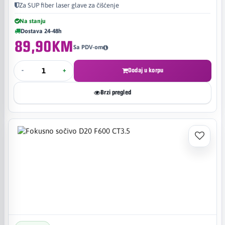
Za SUP fiber laser glave za čišćenje
Na stanju
Dostava 24-48h
89,90KM
Sa PDV-om
-
+
Dodaj u korpu
Brzi pregled