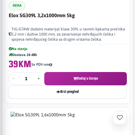
GEKA
Elox SG309L 3,2x1000mm 5kg
TIG/GTAW dodatni materijal klase 309L u ravnim šipkama prečnika
3,2 mm i dužine 1000 mm, za zavarivanje nehrđajućih čelika i
spojeva nehrđajućeg čelika sa drugim vrstama čelika.
Na stanju
Dostava 24-48h
39KM
Sa PDV-om
-
+
Dodaj u korpu
Brzi pregled