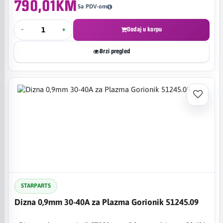
790,01KM
Sa PDV-om
-
+
Dodaj u korpu
Brzi pregled
STARPARTS
Dizna 0,9mm 30-40A za Plazma Gorionik 51245.09