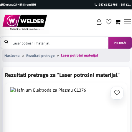
Dostava 24-48h širom BiH
+387 61 511 986 | +387 61 493 470
PRETRAŽI
Laser potrošni materijal
Naslovna
Rezultati pretrage
Rezultati pretrage za "Laser potrošni materijal"