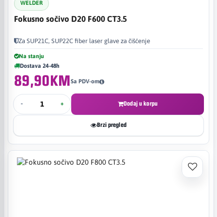
WELDER
Fokusno sočivo D20 F600 CT3.5
Za SUP21C, SUP22C fiber laser glave za čišćenje
Na stanju
Dostava 24-48h
89,90KM
Sa PDV-om
-
+
Dodaj u korpu
Brzi pregled