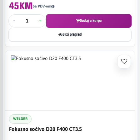
45KM
Sa PDV-om
-
+
Dodaj u korpu
Brzi pregled
WELDER
Fokusno sočivo D20 F400 CT3.5