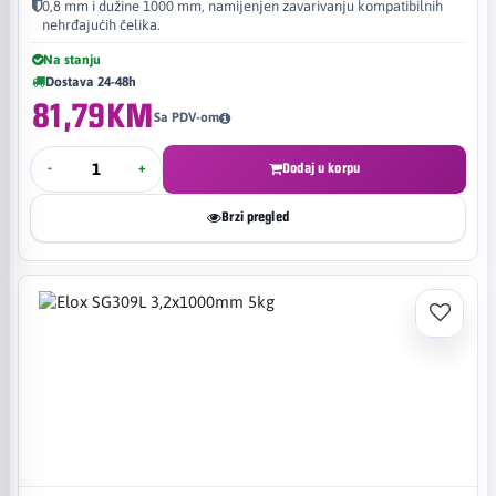
0,8 mm i dužine 1000 mm, namijenjen zavarivanju kompatibilnih
nehrđajućih čelika.
Na stanju
Dostava 24-48h
81,79KM
Sa PDV-om
-
+
Dodaj u korpu
Brzi pregled