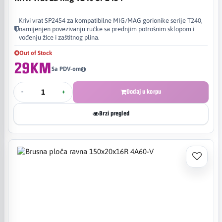
Krivi vrat SP2454 za kompatibilne MIG/MAG gorionike serije T240,
namijenjen povezivanju ručke sa prednjim potrošnim sklopom i
vođenju žice i zaštitnog plina.
Out of Stock
29KM
Sa PDV-om
-
+
Dodaj u korpu
Brzi pregled