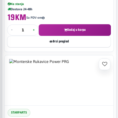
Na stanju
Dostava 24-48h
19KM
Sa PDV-om
-
+
Dodaj u korpu
Brzi pregled
STARPARTS