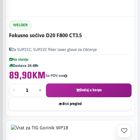
WELDER
Fokusno sočivo D20 F800 CT3.5
Za SUP21C, SUP22C fiber laser glave za čišćenje
Na stanju
Dostava 24-48h
89,90KM
Sa PDV-om
-
+
Dodaj u korpu
Brzi pregled