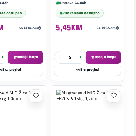
4-48h
Dostava 24-48h
ada dostupno
Više komada dostupno
M
5,45KM
Sa PDV-om
Sa PDV-om
+
Dodaj u korpu
-
+
Dodaj u korpu
Brzi pregled
Brzi pregled