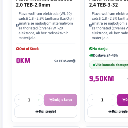
2.0 TEB-2.0mm
2.4 TEB-3-32
Plava wolfram elektroda (WL-20)
Plava wolfram elektro
sadrži 1.8 - 2.2% lanthana (La₂O₃) i
sadrži 1.8 - 2.2% lanth
smatra se najboljom alternativom
smatra se najboljom a
za thoriated (crvene) WT-20
za thoriated (crvene) 
elektrode, ali bez radioaktivnih
elektrode, ali bez radi
materijala.
materijala.
Out of Stock
Na stanju
Dostava 24-48h
0KM
Sa PDV-om
Više komada dostup
9,50KM
-
+
Dodaj u korpu
-
+
D
Brzi pregled
Brzi pregle