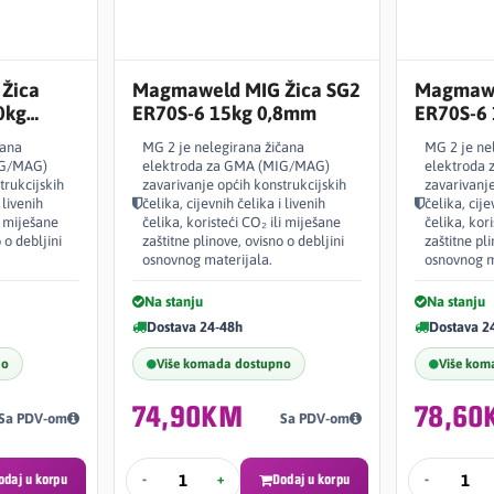
Žica
Magmaweld MIG Žica SG2
Magmawe
0kg
ER70S-6 15kg 0,8mm
ER70S-6
čana
MG 2 je nelegirana žičana
MG 2 je ne
IG/MAG)
elektroda za GMA (MIG/MAG)
elektroda
trukcijskih
zavarivanje općih konstrukcijskih
zavarivanje
 livenih
čelika, cijevnih čelika i livenih
čelika, cije
i miješane
čelika, koristeći CO₂ ili miješane
čelika, kor
 o debljini
zaštitne plinove, ovisno o debljini
zaštitne pli
osnovnog materijala.
osnovnog m
Na stanju
Na stanju
Dostava 24-48h
Dostava 2
no
Više komada dostupno
Više kom
74,90KM
78,60
Sa PDV-om
Sa PDV-om
odaj u korpu
-
+
Dodaj u korpu
-