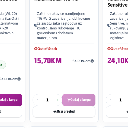
Sensitiv
da (WL-20)
Zaštitne rukavice namijenjene
Zaštitne r
ana (La₂O₃) i
TIG/WIG zavarivanju, oblikovane
zavarivanje
lternativom
za zaštitu šaka i zglobova uz
Sensitive,
WT-20
kontrolisano rukovanje TIG
rukovanju 
oaktivnih
gorionikom i dodatnim
materijalom
materijalom.
zglobova.
Out of Stock
Out of Sto
15,70KM
24,10
Sa PDV-om
no
Sa PDV-om
odaj u korpu
-
+
Dodaj u korpu
-
d
Brzi pregled