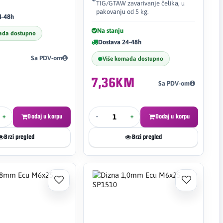
TIG/GTAW zavarivanje čelika, u
pakovanju od 5 kg.
4-48h
Na stanju
ada dostupno
Dostava 24-48h
Sa PDV-om
Više komada dostupno
7,36KM
Sa PDV-om
+
Dodaj u korpu
-
+
Dodaj u korpu
Brzi pregled
Brzi pregled