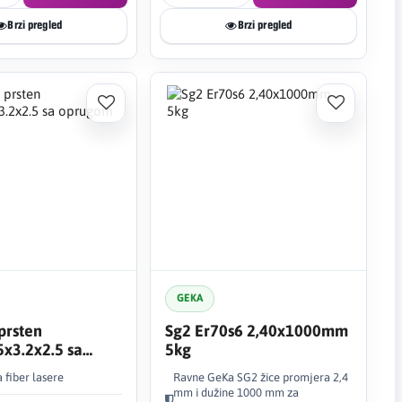
Brzi pregled
Brzi pregled
GEKA
prsten
Sg2 Er70s6 2,40x1000mm
5x3.2x2.5 sa
5kg
m
a fiber lasere
Ravne GeKa SG2 žice promjera 2,4
mm i dužine 1000 mm za