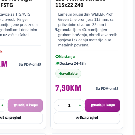
e FSTG
115x22 Z40
ukavice za TIG/WIG
Lamelni brusni disk WEILER Profi
 u izvedbi Finger
Green Line promjera 115 mm, sa
 namijenjene preciznom
prihvatnim otvorom 22 mm i
gorionikom i dodatnim
granulacijom 40, namijenjen
 uz zaštitu šaka i
grubom brušenju, obradi zavarenih
spojeva i skidanju materijala sa
metalnih površina.
ck
Na stanju
KM
Dostava 24-48h
Sa PDV-om
available
7,90KM
Sa PDV-om
+
Dodaj u korpu
-
+
Dodaj u korpu
Brzi pregled
Brzi pregled