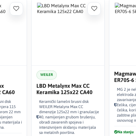
Magmawe
WEILER
ER70S-6
ax
LBD Metalynx Max CC
MG 2 je ne
2 CA60
Keramika 125x22 CA40
elektroda
zavarivanje
ni disk
Keramički lamelni brusni disk
čelika, cije
mjera 115
WEILER Metalynx Max CC
čelika, kor
vorom 22 mm
dimenzije 125x22 mm i granulacije
zaštitne pli
mijenjen
40, namijenjen grubom brušenju,
osnovnog m
 materijala i
obradi zavarenih spojeva i
na.
intenzivnijem skidanju materijala
Na stanju
sa metalnih površina.