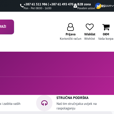
+387 61 511 986 | +387 61 493 470
B2B zona
BS
BAM
BA
Pon - Pet 08:00 - 16:00
Posebni uslovi
RAŽI
Prijava
Wishlist
0KM
Korisnički račun
Wishlist
Vaša korpa
STRUČNA PODRŠKA
i zaštita vaših
Naš tim stručnjaka uvijek na
raspolaganju