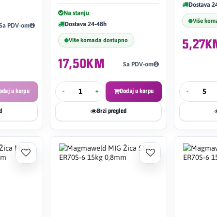
Dostava 2
Na stanju
Više kom
Dostava 24-48h
Sa PDV-om
Više komada dostupno
5,27K
17,50KM
Sa PDV-om
odaj u korpu
-
+
Dodaj u korpu
-
d
Brzi pregled