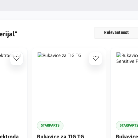
rijal"
Relevantnost
STARPARTS
STARPART
lektroda
Rukavice za TIG TG
Rukavice