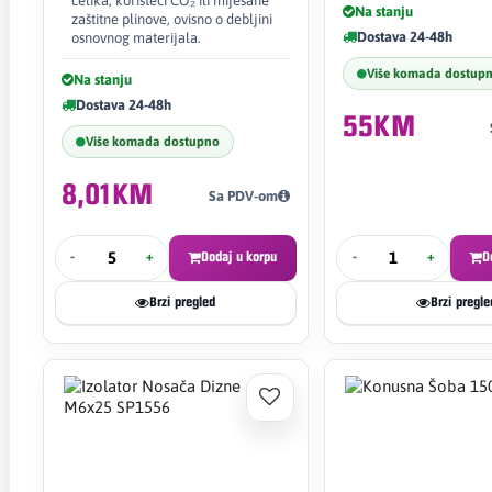
čelika, koristeći CO₂ ili miješane
Na stanju
zaštitne plinove, ovisno o debljini
Dostava 24-48h
osnovnog materijala.
Više komada dostup
Na stanju
Dostava 24-48h
55KM
Više komada dostupno
8,01KM
Sa PDV-om
-
+
Dodaj u korpu
-
+
D
Brzi pregled
Brzi pregle