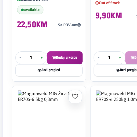
Out of Stock
available
9,90KM
22,50KM
Sa PDV-om
-
+
Dodaj u korpu
-
+
D
Brzi pregled
Brzi pregle