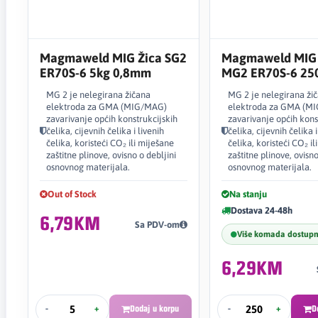
Magmaweld MIG Žica SG2
Magmaweld MIG 
ER70S-6 5kg 0,8mm
MG2 ER70S-6 25
1,0mm
MG 2 je nelegirana žičana
MG 2 je nelegirana ži
elektroda za GMA (MIG/MAG)
elektroda za GMA (M
zavarivanje općih konstrukcijskih
zavarivanje općih kons
čelika, cijevnih čelika i livenih
čelika, cijevnih čelika i
čelika, koristeći CO₂ ili miješane
čelika, koristeći CO₂ il
zaštitne plinove, ovisno o debljini
zaštitne plinove, ovisno
osnovnog materijala.
osnovnog materijala.
Out of Stock
Na stanju
Dostava 24-48h
6,79KM
Sa PDV-om
Više komada dostup
6,29KM
-
+
Dodaj u korpu
-
+
D