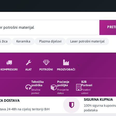
PRET
 žica
Keramika
Plazma dijelovi
Laser potrošni materijal
KOMPRESORI
ALAT
POTROŠNI
PROIZVOĐAČI
Tehnička
Praćenje
B2B
podrška
pošiljke
Partneri
Stručna
Provjerite
Posebni
pomoć
status
uslovi
SIGURNA KUPNJA
ZA DOSTAVA
100% sigurna kupovina 
ava 24-48h na cijeloj teritoriji BiH
podataka