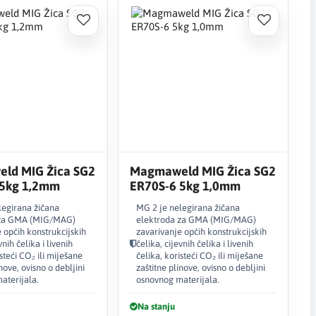
ld MIG Žica SG2
Magmaweld MIG Žica SG2
 5kg 1,2mm
ER70S-6 5kg 1,0mm
legirana žičana
MG 2 je nelegirana žičana
 za GMA (MIG/MAG)
elektroda za GMA (MIG/MAG)
 općih konstrukcijskih
zavarivanje općih konstrukcijskih
vnih čelika i livenih
čelika, cijevnih čelika i livenih
isteći CO₂ ili miješane
čelika, koristeći CO₂ ili miješane
nove, ovisno o debljini
zaštitne plinove, ovisno o debljini
aterijala.
osnovnog materijala.
Na stanju