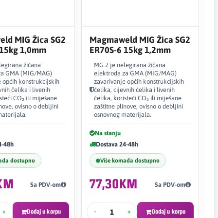
ld MIG Žica SG2
Magmaweld MIG Žica SG2
 15kg 1,0mm
ER70S-6 15kg 1,2mm
legirana žičana
MG 2 je nelegirana žičana
 za GMA (MIG/MAG)
elektroda za GMA (MIG/MAG)
 općih konstrukcijskih
zavarivanje općih konstrukcijskih
vnih čelika i livenih
čelika, cijevnih čelika i livenih
isteći CO₂ ili miješane
čelika, koristeći CO₂ ili miješane
nove, ovisno o debljini
zaštitne plinove, ovisno o debljini
aterijala.
osnovnog materijala.
Na stanju
4-48h
Dostava 24-48h
ada dostupno
Više komada dostupno
KM
77,30KM
Sa PDV-om
Sa PDV-om
+
Dodaj u korpu
-
+
Dodaj u korpu