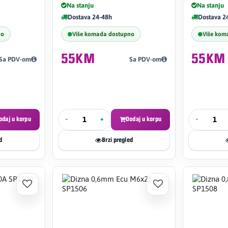
Na stanju
Na stanju
Dostava 24-48h
Dostava 2
no
Više komada dostupno
Više kom
55KM
55KM
Sa PDV-om
Sa PDV-om
odaj u korpu
-
+
Dodaj u korpu
-
d
Brzi pregled