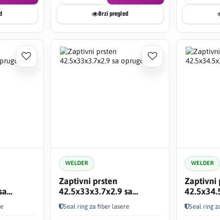
d
Brzi pregled
WELDER
WELDER
Zaptivni prsten
Zaptivni 
sa
42.5x33x3.7x2.9 sa
42.5x34.
oprugom
oprugo
re
Seal ring za fiber lasere
Seal ring z