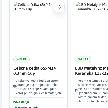
WEILER
WEILER
Čelična četka 65xM14
LBD Metalynx M
0,3mm Cup
Keramika 115x2
Visokokvalitetna četka sa žicom
Keramički lamelni brus
garantuje dugotrajnu upotrebu i
WEILER Metalynx pro
efikasno čišćenje zavara, jake
mm, sa prihvatnim ot
korozije i drugih sličnih materijala.
i granulacijom 60, na
kontrolisanom skidanju
obradi metalnih površi
Na stanju
Dostava 24-48h