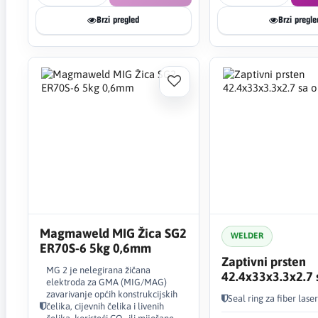
Brzi pregled
Brzi pregle
Magmaweld MIG Žica SG2
WELDER
ER70S-6 5kg 0,6mm
Zaptivni prsten
MG 2 je nelegirana žičana
42.4x33x3.3x2.7 
elektroda za GMA (MIG/MAG)
oprugom
zavarivanje općih konstrukcijskih
Seal ring za fiber lase
čelika, cijevnih čelika i livenih