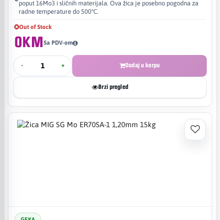
poput 16Mo3 i sličnih materijala. Ova žica je posebno pogodna za
radne temperature do 500°C.
Out of Stock
0KM
Sa PDV-om
-
+
Dodaj u korpu
Brzi pregled
GEKA