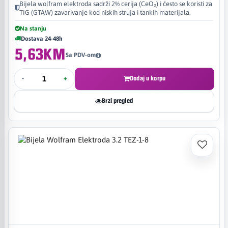
Bijela wolfram elektroda sadrži 2% cerija (CeO₂) i često se koristi za
TIG (GTAW) zavarivanje kod niskih struja i tankih materijala.
Na stanju
Dostava 24-48h
5,63KM
Sa PDV-om
-
+
Dodaj u korpu
Brzi pregled