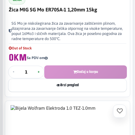
Žica MIG SG Mo ER70SA-1 1,20mm 15kg
SG Mo je niskolegirana žica za zavarivanje zaštićenim plinom,
dizajnirana za zavarivanje čelika otpornog na visoke temperature,
poput 16Mo3 i sličnih materijala. Ova žica je posebno pogodna za
radne temperature do 500°C.
Out of Stock
0KM
Sa PDV-om
-
+
Dodaj u korpu
Brzi pregled