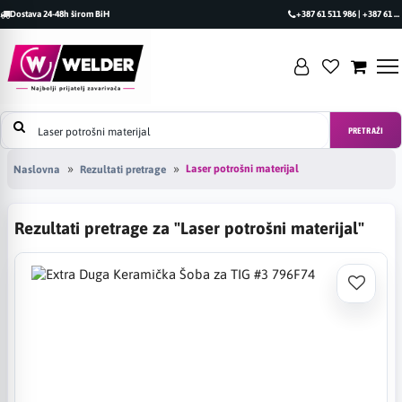
Dostava 24-48h širom BiH
+387 61 511 986 | +387 61 493 470
PRETRAŽI
Laser potrošni materijal
Naslovna
Rezultati pretrage
Rezultati pretrage za "Laser potrošni materijal"