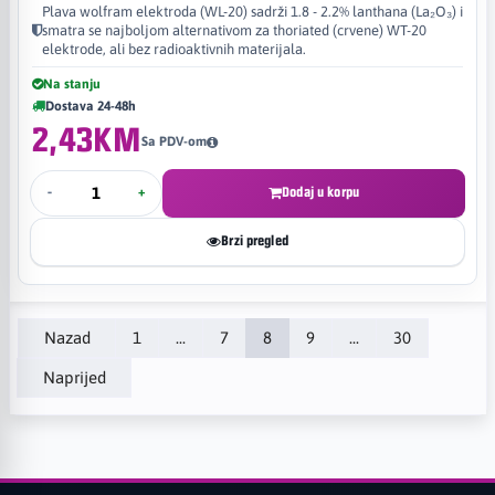
Plava wolfram elektroda (WL-20) sadrži 1.8 - 2.2% lanthana (La₂O₃) i
smatra se najboljom alternativom za thoriated (crvene) WT-20
elektrode, ali bez radioaktivnih materijala.
Na stanju
Dostava 24-48h
2,43KM
Sa PDV-om
-
+
Dodaj u korpu
Brzi pregled
Nazad
1
...
7
8
9
...
30
Naprijed