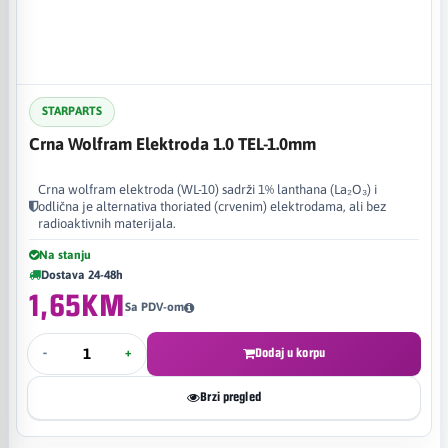
STARPARTS
Crna Wolfram Elektroda 1.0 TEL-1.0mm
Crna wolfram elektroda (WL-10) sadrži 1% lanthana (La₂O₃) i
odlična je alternativa thoriated (crvenim) elektrodama, ali bez
radioaktivnih materijala.
Na stanju
Dostava 24-48h
1,65KM
Sa PDV-om
-
+
Dodaj u korpu
Brzi pregled