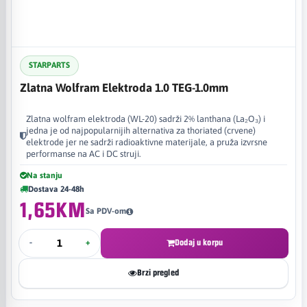
STARPARTS
Zlatna Wolfram Elektroda 1.0 TEG-1.0mm
Zlatna wolfram elektroda (WL-20) sadrži 2% lanthana (La₂O₃) i
jedna je od najpopularnijih alternativa za thoriated (crvene)
elektrode jer ne sadrži radioaktivne materijale, a pruža izvrsne
performanse na AC i DC struji.
Na stanju
Dostava 24-48h
1,65KM
Sa PDV-om
-
+
Dodaj u korpu
Brzi pregled