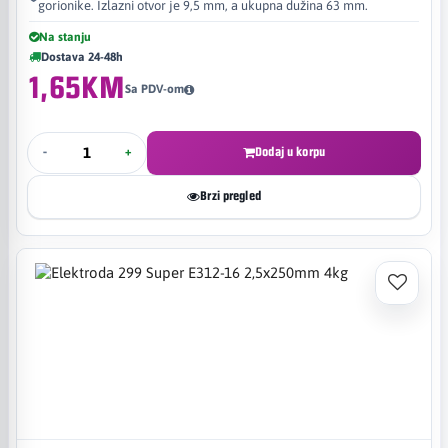
gorionike. Izlazni otvor je 9,5 mm, a ukupna dužina 63 mm.
Na stanju
Dostava 24-48h
1,65KM
Sa PDV-om
-
+
Dodaj u korpu
Brzi pregled