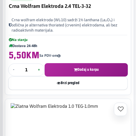
Crna Wolfram Elektroda 2.4 TEL-3-32
Crna wolfram elektroda (WL-10) sadrži 1% lanthana (La₂O₃) i
odlična je alternativa thoriated (crvenim) elektrodama, ali bez
radioaktivnih materijala.
Na stanju
Dostava 24-48h
5,50KM
Sa PDV-om
-
+
Dodaj u korpu
Brzi pregled