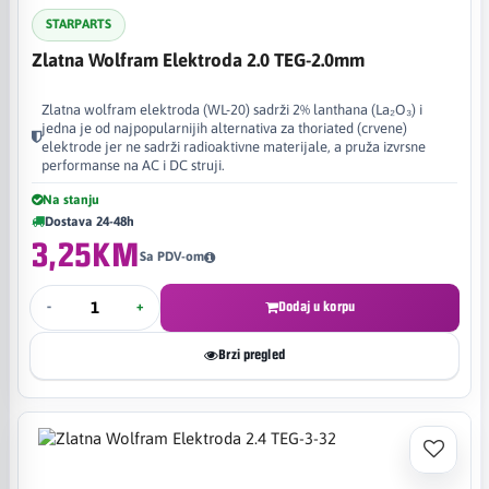
STARPARTS
Zlatna Wolfram Elektroda 2.0 TEG-2.0mm
Zlatna wolfram elektroda (WL-20) sadrži 2% lanthana (La₂O₃) i
jedna je od najpopularnijih alternativa za thoriated (crvene)
elektrode jer ne sadrži radioaktivne materijale, a pruža izvrsne
performanse na AC i DC struji.
Na stanju
Dostava 24-48h
3,25KM
Sa PDV-om
-
+
Dodaj u korpu
Brzi pregled