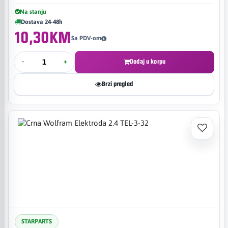
Na stanju
Dostava 24-48h
10,30KM
Sa PDV-om
-
+
Dodaj u korpu
Brzi pregled
STARPARTS