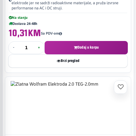
elektrode jer ne sadrži radioaktivne materijale, a pruža izvrsne
performanse na AC i DC struji.
Na stanju
Dostava 24-48h
10,31KM
Sa PDV-om
-
+
Dodaj u korpu
Brzi pregled