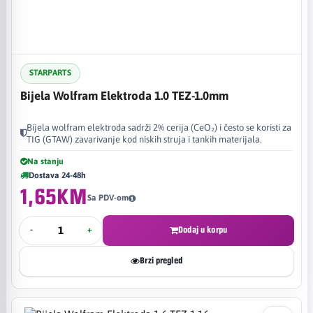
STARPARTS
Bijela Wolfram Elektroda 1.0 TEZ-1.0mm
Bijela wolfram elektroda sadrži 2% cerija (CeO₂) i često se koristi za
TIG (GTAW) zavarivanje kod niskih struja i tankih materijala.
Na stanju
Dostava 24-48h
1,65KM
Sa PDV-om
-
+
Dodaj u korpu
Brzi pregled