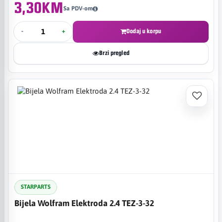
3,30KM
Sa PDV-om
-
+
Dodaj u korpu
Brzi pregled
STARPARTS
Bijela Wolfram Elektroda 2.4 TEZ-3-32