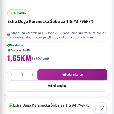
STARPARTS
Extra Duga Keramička Šoba za TIG #3 796F74
Extra duga keramička TIG šoba 796F74 veličine 3XL za WP9 i WP20
gorionike. Izlazni otvor je 5,0 mm, a ukupna dužina 63 mm.
Na stanju
Dostava 24-48h
1,65KM
Sa PDV-om
-
+
Dodaj u korpu
Brzi pregled