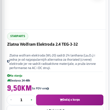
STARPARTS
Zlatna Wolfram Elektroda 2.4 TEG-3-32
Zlatna wolfram elektroda (WL-20) sadrži 2% lanthana (La₂O₃) i
jedna je od najpopularnijih alternativa za thoriated (crvene)
elektrode jer ne sadrži radioaktivne materijale, a pruža izvrsne
performanse na AC i DC struji.
Na stanju
Dostava 24-48h
9,50KM
Sa PDV-om
-
+
Dodaj u korpu