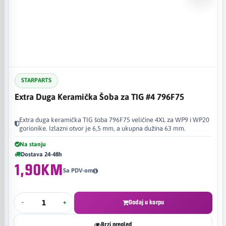
STARPARTS
Extra Duga Keramička Šoba za TIG #4 796F75
Extra duga keramička TIG šoba 796F75 veličine 4XL za WP9 i WP20
gorionike. Izlazni otvor je 6,5 mm, a ukupna dužina 63 mm.
Na stanju
Dostava 24-48h
1,90KM
Sa PDV-om
-
+
Dodaj u korpu
Brzi pregled