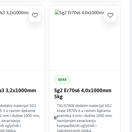
GEKA
0s3 3,2x1000mm
Sg2 Er70s6 4,0x1000mm
5kg
odatni materijal SG1
TIG/GTAW dodatni materijal SG2
S-3 u ravnim šipkama
klase ER70S-6 u ravnim šipkama
,2 mm i dužine 1000 mm,
prečnika 4 mm i dužine 1000 mm,
 zavarivanju
namijenjen zavarivanju
ih ugljičnih i
kompatibilnih ugljičnih i
nih čelika.
niskolegiranih čelika.