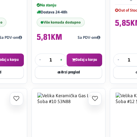
Na stanju
Out of Sto
Dostava 24-48h
5,85
no
Više komada dostupno
5,81KM
Sa PDV-om
Sa PDV-om
odaj u korpu
-
+
Dodaj u korpu
-
d
Brzi pregled