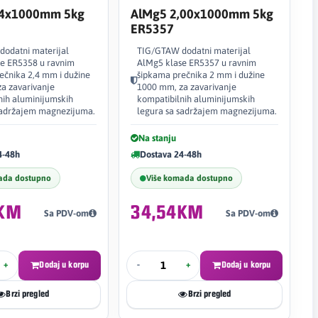
,4x1000mm 5kg
AlMg5 2,00x1000mm 5kg
ER5357
odatni materijal
TIG/GTAW dodatni materijal
e ER5358 u ravnim
AlMg5 klase ER5357 u ravnim
ečnika 2,4 mm i dužine
šipkama prečnika 2 mm i dužine
a zavarivanje
1000 mm, za zavarivanje
nih aluminijumskih
kompatibilnih aluminijumskih
sadržajem magnezijuma.
legura sa sadržajem magnezijuma.
Na stanju
4-48h
Dostava 24-48h
ada dostupno
Više komada dostupno
4KM
34,54KM
Sa PDV-om
Sa PDV-om
+
Dodaj u korpu
-
+
Dodaj u korpu
Brzi pregled
Brzi pregled