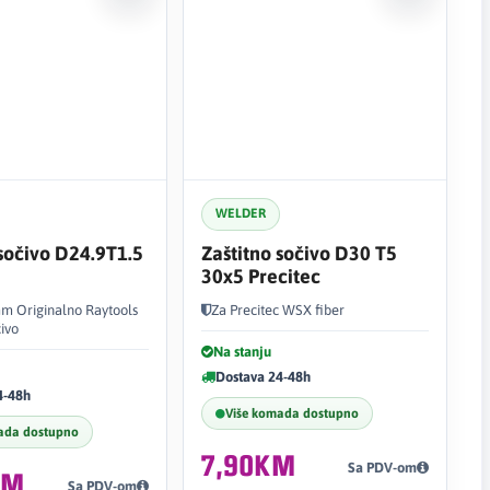
WELDER
 sočivo D24.9T1.5
Zaštitno sočivo D30 T5
30x5 Precitec
mm Originalno Raytools
Za Precitec WSX fiber
čivo
Na stanju
Dostava 24-48h
4-48h
Više komada dostupno
ada dostupno
7,90KM
Sa PDV-om
KM
Sa PDV-om