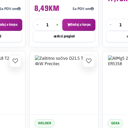
8,49KM
Sa PDV-om
Sa PDV-om
odaj u korpu
-
+
Dodaj u korpu
-
d
Brzi pregled
WELDER
GEKA