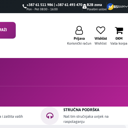
+387 61 511 986 | +387 61 493 470
B2B zona
BS
BAM
BA
Pon - Pet 08:00 - 16:00
Posebni uslovi
RAŽI
Prijava
Wishlist
0KM
Korisnički račun
Wishlist
Vaša korpa
STRUČNA PODRŠKA
i zaštita vaših
Naš tim stručnjaka uvijek na
raspolaganju