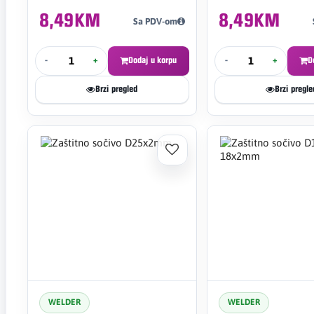
8,49KM
8,49KM
Sa PDV-om
-
+
Dodaj u korpu
-
+
D
Brzi pregled
Brzi pregle
WELDER
WELDER