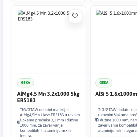
GEKA
GEKA
AlMg4,5 Mn 3,2x1000 5kg
AlSi 5 1,6x1000
ER5183
TIG/GTAW dodatni materijal
TIG/GTAW dodatni mate
AlMg4,5Mn klase ER5183 u ravnim
u ravnim šipkama pre
šipkama prečnika 3,2 mm i dužine
i dužine 1000 mm, nam
1000 mm, za zavarivanje
zavarivanju kompatibi
kompatibilnih aluminijumskih
aluminijumskih legura
legura.