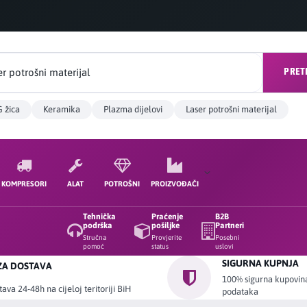
PRET
 žica
Keramika
Plazma dijelovi
Laser potrošni materijal
KOMPRESORI
ALAT
POTROŠNI
PROIZVOĐAČI
Tehnička
Praćenje
B2B
podrška
pošiljke
Partneri
Stručna
Provjerite
Posebni
pomoć
status
uslovi
SIGURNA KUPNJA
ZA DOSTAVA
100% sigurna kupovina 
ava 24-48h na cijeloj teritoriji BiH
podataka