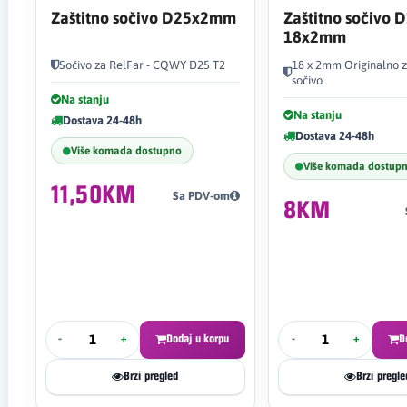
Zaštitno sočivo D25x2mm
Zaštitno sočivo 
18x2mm
Sočivo za RelFar - CQWY D25 T2
18 x 2mm Originalno z
sočivo
Na stanju
Na stanju
Dostava 24-48h
Dostava 24-48h
Više komada dostupno
Više komada dostup
11,50KM
Sa PDV-om
8KM
-
+
Dodaj u korpu
-
+
D
Brzi pregled
Brzi pregle