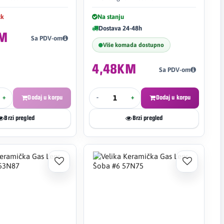
ck
Na stanju
Dostava 24-48h
KM
Sa PDV-om
Više komada dostupno
4,48KM
Sa PDV-om
+
Dodaj u korpu
-
+
Dodaj u korpu
Brzi pregled
Brzi pregled