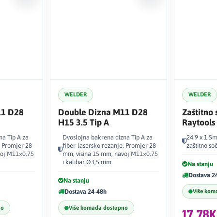
WELDER
WELDER
11 D28
Double Dizna M11 D28
Zaštitno
H15 3.5 Tip A
Raytools
na Tip A za
Dvoslojna bakrena dizna Tip A za
24.9 x 1.5
. Promjer 28
fiber-lasersko rezanje. Promjer 28
zaštitno so
voj M11×0,75
mm, visina 15 mm, navoj M11×0,75
i kalibar Ø3,5 mm.
Na stanju
Dostava 2
Na stanju
Dostava 24-48h
Više kom
no
Više komada dostupno
17,78