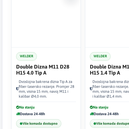
WELDER
WELDER
Double Dizna M11 D28
Double Dizna M
H15 4.0 Tip A
H15 1.4 Tip A
Dvoslojna bakrena dizna Tip A za
Dvoslojna bakrena diz
fiber-lasersko rezanje. Promjer 28
fiber-lasersko rezanje
mm, visina 15 mm, navoj M11 i
mm, visina 15 mm, na
kalibar Ø4,0 mm.
i kalibar Ø1,4 mm.
Na stanju
Na stanju
Dostava 24-48h
Dostava 24-48h
Više komada dostupno
Više komada dostup