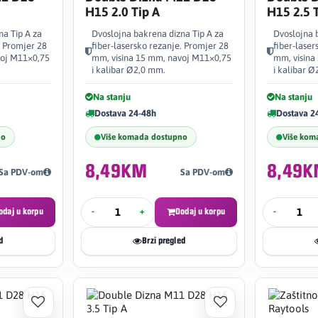
H15 2.0 Tip A
H15 2.5 
na Tip A za
Dvoslojna bakrena dizna Tip A za
Dvoslojna 
. Promjer 28
fiber-lasersko rezanje. Promjer 28
fiber-laser
voj M11×0,75
mm, visina 15 mm, navoj M11×0,75
mm, visina
i kalibar Ø2,0 mm.
i kalibar 
Na stanju
Na stanju
Dostava 24-48h
Dostava 2
no
Više komada dostupno
Više kom
8,49KM
8,49
Sa PDV-om
Sa PDV-om
odaj u korpu
-
+
Dodaj u korpu
-
d
Brzi pregled