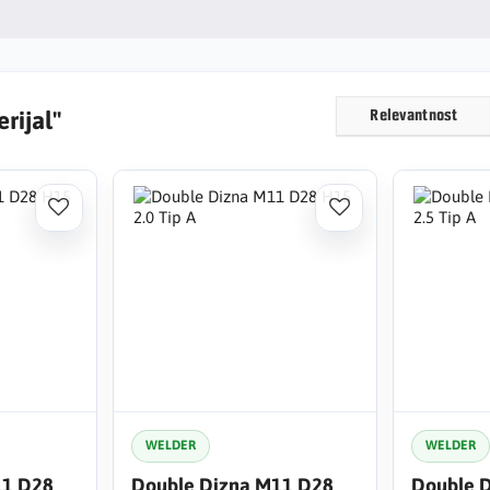
rijal"
Relevantnost
WELDER
WELDER
11 D28
Double Dizna M11 D28
Double 