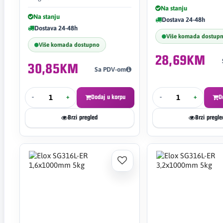
Na stanju
Na stanju
Dostava 24-48h
Dostava 24-48h
Više komada dostup
Više komada dostupno
28,69KM
30,85KM
Sa PDV-om
-
+
Dodaj u korpu
-
+
D
Brzi pregled
Brzi pregle