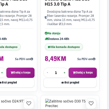
Tip A
H15 3.0 Tip A
bakrena dizna Tip A za
Dvoslojna bakrena dizna Tip A za
sko rezanje. Promjer 28
fiber-lasersko rezanje. Promjer 28
 15 mm, navoj M11×0,75
mm, visina 15 mm, navoj M11×0,75
Ø2,5 mm.
i kalibar Ø3,0 mm.
Na stanju
4-48h
Dostava 24-48h
ada dostupno
Više komada dostupno
KM
8,49KM
Sa PDV-om
Sa PDV-om
+
Dodaj u korpu
-
+
Dodaj u korpu
Brzi pregled
Brzi pregled