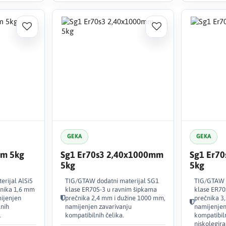
GEKA
GEKA
mm 5kg
Sg1 Er70s3 2,40x1000mm
Sg1 Er7
5kg
5kg
rijal AlSi5
TIG/GTAW dodatni materijal SG1
TIG/GTAW d
čnika 1,6 mm
klase ER70S-3 u ravnim šipkama
klase ER70
ijenjen
prečnika 2,4 mm i dužine 1000 mm,
prečnika 3
lnih
namijenjen zavarivanju
namijenjen
.
kompatibilnih čelika.
kompatibiln
niskolegira