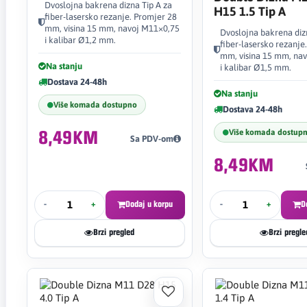
Dvoslojna bakrena dizna Tip A za
H15 1.5 Tip A
fiber-lasersko rezanje. Promjer 28
mm, visina 15 mm, navoj M11×0,75
Dvoslojna bakrena diz
i kalibar Ø1,2 mm.
fiber-lasersko rezanje
mm, visina 15 mm, na
Na stanju
i kalibar Ø1,5 mm.
Dostava 24-48h
Na stanju
Više komada dostupno
Dostava 24-48h
Više komada dostup
8,49KM
Sa PDV-om
8,49KM
-
+
Dodaj u korpu
-
+
D
Brzi pregled
Brzi pregle