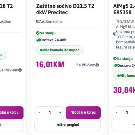
D18 T2
Zaštitno sočivo D21.5 T2
AlMg5 2
4kW Precitec
ER5358
aštitno
Zaštitno sočivo
TIG/GTAW d
AlMg5 klas
šipkama pr
Na stanju
1000 mm, z
Dostava 24-48h
kompatibil
legura sa 
Više komada dostupno
no
Na stanju
16,01KM
Sa PDV-om
Dostava 2
Sa PDV-om
Više kom
30,8
odaj u korpu
-
+
Dodaj u korpu
-
d
Brzi pregled