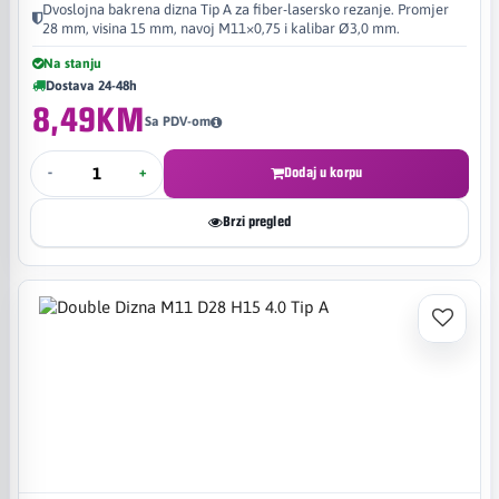
Dvoslojna bakrena dizna Tip A za fiber-lasersko rezanje. Promjer
28 mm, visina 15 mm, navoj M11×0,75 i kalibar Ø3,0 mm.
Na stanju
Dostava 24-48h
8,49KM
Sa PDV-om
-
+
Dodaj u korpu
Brzi pregled