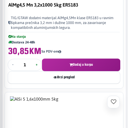
AlMg4,5 Mn 3,2x1000 5kg ER5183
TIG/GTAW dodatni materijal AlMg4,5Mn klase ER5183 u ravnim
šipkama prečnika 3,2 mm i dužine 1000 mm, za zavarivanje
kompatibilnih aluminijumskih legura.
Na stanju
Dostava 24-48h
30,85KM
Sa PDV-om
-
+
Dodaj u korpu
Brzi pregled