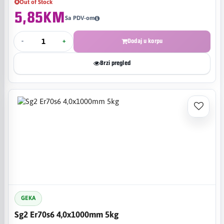
Out of Stock
5,85KM
Sa PDV-om
-
+
Dodaj u korpu
Brzi pregled
GEKA
Sg2 Er70s6 4,0x1000mm 5kg