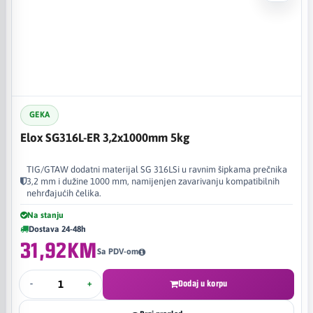
GEKA
Elox SG316L-ER 3,2x1000mm 5kg
TIG/GTAW dodatni materijal SG 316LSi u ravnim šipkama prečnika
3,2 mm i dužine 1000 mm, namijenjen zavarivanju kompatibilnih
nehrđajućih čelika.
Na stanju
Dostava 24-48h
31,92KM
Sa PDV-om
-
+
Dodaj u korpu