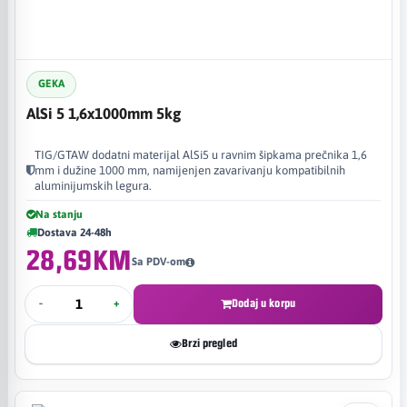
GEKA
AlSi 5 1,6x1000mm 5kg
TIG/GTAW dodatni materijal AlSi5 u ravnim šipkama prečnika 1,6
mm i dužine 1000 mm, namijenjen zavarivanju kompatibilnih
aluminijumskih legura.
Na stanju
Dostava 24-48h
28,69KM
Sa PDV-om
-
+
Dodaj u korpu
Brzi pregled