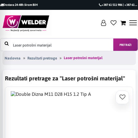
Dostava 24-48h širom BiH
+387 61 511 986 | +387 61 493 470
PRETRAŽI
Laser potrošni materijal
Naslovna
Rezultati pretrage
Rezultati pretrage za "Laser potrošni materijal"