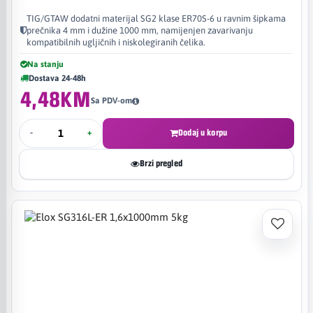
TIG/GTAW dodatni materijal SG2 klase ER70S-6 u ravnim šipkama
prečnika 4 mm i dužine 1000 mm, namijenjen zavarivanju
kompatibilnih ugljičnih i niskolegiranih čelika.
Na stanju
Dostava 24-48h
4,48KM
Sa PDV-om
-
+
Dodaj u korpu
Brzi pregled