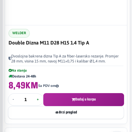
WELDER
Double Dizna M11 D28 H15 1.4 Tip A
Dvoslojna bakrena dizna Tip A za fiber-lasersko rezanje. Promjer
28 mm, visina 15 mm, navoj M11×0,75 i kalibar Ø1,4 mm.
Na stanju
Dostava 24-48h
8,49KM
Sa PDV-om
-
+
Dodaj u korpu
Brzi pregled