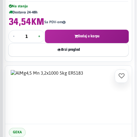
Na stanju
Dostava 24-48h
34,54KM
Sa PDV-om
-
+
Dodaj u korpu
Brzi pregled
GEKA