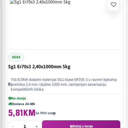
GEKA
Sg1 Er70s3 2,40x1000mm 5kg
TIG/GTAW dodatni materijal SG1 klase ER70S-3 u ravnim šipkama
prečnika 2,4 mm i dužine 1000 mm, namijenjen zavarivanju
kompatibilnih čelika.
Na stanju
Dostava 24-48h
5,81KM
Sa PDV-om
-
+
Dodaj u korpu