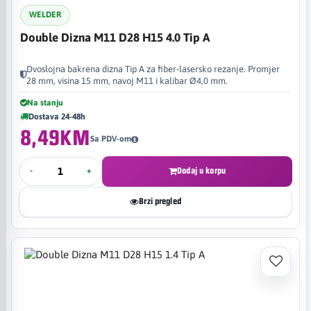
WELDER
Double Dizna M11 D28 H15 4.0 Tip A
Dvoslojna bakrena dizna Tip A za fiber-lasersko rezanje. Promjer
28 mm, visina 15 mm, navoj M11 i kalibar Ø4,0 mm.
Na stanju
Dostava 24-48h
8,49KM
Sa PDV-om
-
+
Dodaj u korpu
Brzi pregled