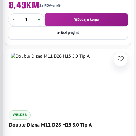
8,49KM
Sa PDV-om
-
+
Dodaj u korpu
Brzi pregled
WELDER
Double Dizna M11 D28 H15 3.0 Tip A