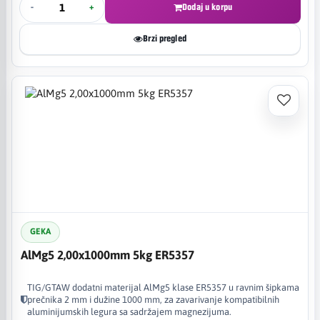
-
+
Dodaj u korpu
Brzi pregled
GEKA
AlMg5 2,00x1000mm 5kg ER5357
TIG/GTAW dodatni materijal AlMg5 klase ER5357 u ravnim šipkama
prečnika 2 mm i dužine 1000 mm, za zavarivanje kompatibilnih
aluminijumskih legura sa sadržajem magnezijuma.