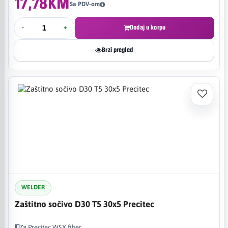
17,78KM
Sa PDV-om
-
+
Dodaj u korpu
Brzi pregled
WELDER
Zaštitno sočivo D30 T5 30x5 Precitec
Za Precitec WSX fiber