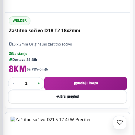
WELDER
Zaštitno sočivo D18 T2 18x2mm
18 x 2mm Originalno zaštitno sočivo
Na stanju
Dostava 24-48h
8KM
Sa PDV-om
-
+
Dodaj u korpu
Brzi pregled