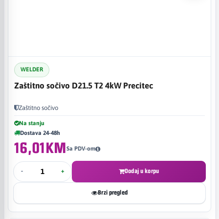
WELDER
Zaštitno sočivo D21.5 T2 4kW Precitec
Zaštitno sočivo
Na stanju
Dostava 24-48h
16,01KM
Sa PDV-om
-
+
Dodaj u korpu
Brzi pregled