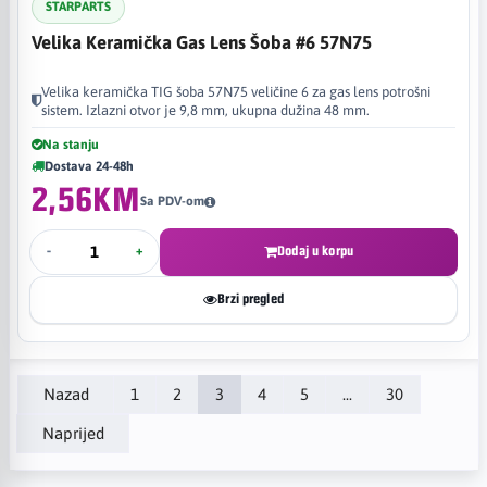
STARPARTS
Velika Keramička Gas Lens Šoba #6 57N75
Velika keramička TIG šoba 57N75 veličine 6 za gas lens potrošni
sistem. Izlazni otvor je 9,8 mm, ukupna dužina 48 mm.
Na stanju
Dostava 24-48h
2,56KM
Sa PDV-om
-
+
Dodaj u korpu
Brzi pregled
Nazad
1
2
3
4
5
...
30
Naprijed