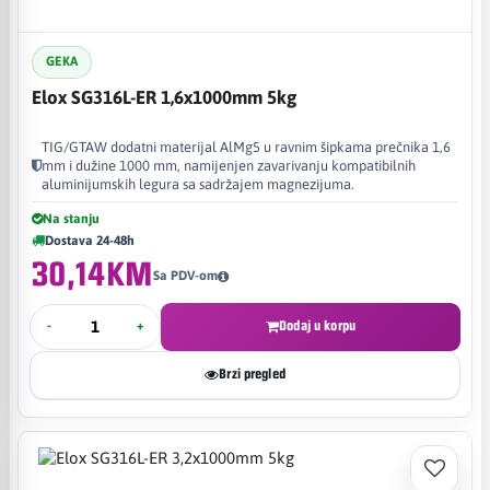
GEKA
Elox SG316L-ER 1,6x1000mm 5kg
TIG/GTAW dodatni materijal AlMg5 u ravnim šipkama prečnika 1,6
mm i dužine 1000 mm, namijenjen zavarivanju kompatibilnih
aluminijumskih legura sa sadržajem magnezijuma.
Na stanju
Dostava 24-48h
30,14KM
Sa PDV-om
-
+
Dodaj u korpu
Brzi pregled