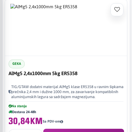
GEKA
AlMg5 2,4x1000mm 5kg ER5358
TIG/GTAW dodatni materijal AlMg5 klase ER5358 u ravnim šipkama
prečnika 2,4 mm i dužine 1000 mm, za zavarivanje kompatibilnih
aluminijumskih legura sa sadržajem magnezijuma.
Na stanju
Dostava 24-48h
30,84KM
Sa PDV-om