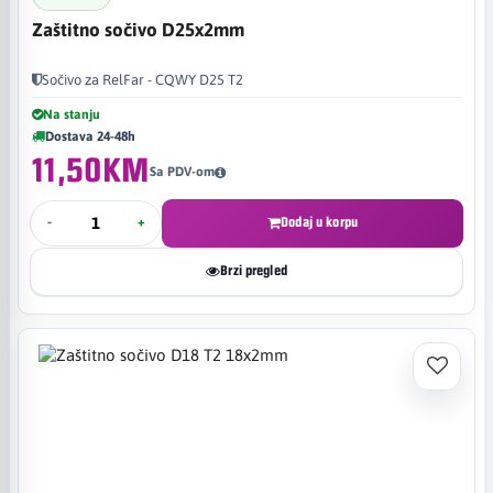
Zaštitno sočivo D25x2mm
Sočivo za RelFar - CQWY D25 T2
Na stanju
Dostava 24-48h
11,50KM
Sa PDV-om
-
+
Dodaj u korpu
Brzi pregled