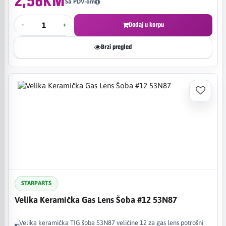
2,56KM
Sa PDV-om
-
+
Dodaj u korpu
Brzi pregled
STARPARTS
Velika Keramička Gas Lens Šoba #12 53N87
Velika keramička TIG šoba 53N87 veličine 12 za gas lens potrošni