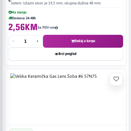
sistem. Izlazni otvor je 19,5 mm, ukupna dužina 48 mm.
Na stanju
Dostava 24-48h
2,56KM
Sa PDV-om
-
+
Dodaj u korpu
Brzi pregled