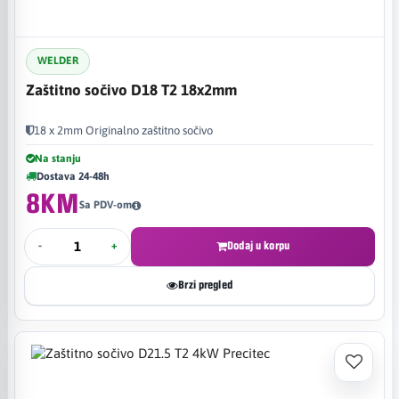
WELDER
Zaštitno sočivo D18 T2 18x2mm
18 x 2mm Originalno zaštitno sočivo
Na stanju
Dostava 24-48h
8KM
Sa PDV-om
-
+
Dodaj u korpu
Brzi pregled