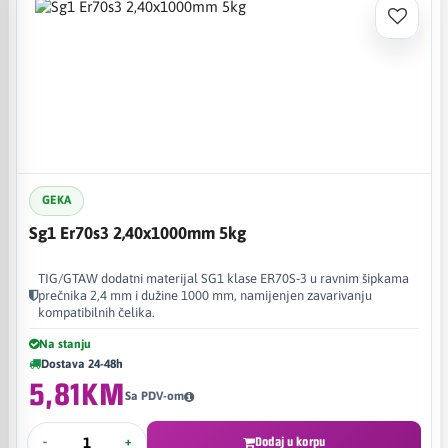
GEKA
Sg1 Er70s3 2,40x1000mm 5kg
TIG/GTAW dodatni materijal SG1 klase ER70S-3 u ravnim šipkama
prečnika 2,4 mm i dužine 1000 mm, namijenjen zavarivanju
kompatibilnih čelika.
Na stanju
Dostava 24-48h
5,81KM
Sa PDV-om
-
+
Dodaj u korpu