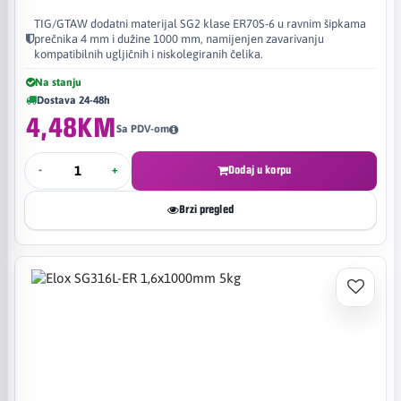
TIG/GTAW dodatni materijal SG2 klase ER70S-6 u ravnim šipkama
prečnika 4 mm i dužine 1000 mm, namijenjen zavarivanju
kompatibilnih ugljičnih i niskolegiranih čelika.
Na stanju
Dostava 24-48h
4,48KM
Sa PDV-om
-
+
Dodaj u korpu
Brzi pregled