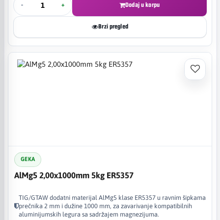
-
+
Dodaj u korpu
Brzi pregled
GEKA
AlMg5 2,00x1000mm 5kg ER5357
TIG/GTAW dodatni materijal AlMg5 klase ER5357 u ravnim šipkama
prečnika 2 mm i dužine 1000 mm, za zavarivanje kompatibilnih
aluminijumskih legura sa sadržajem magnezijuma.