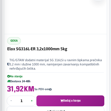
GEKA
Elox SG316L-ER 3,2x1000mm 5kg
TIG/GTAW dodatni materijal SG 316LSi u ravnim šipkama prečnika
3,2 mm i dužine 1000 mm, namijenjen zavarivanju kompatibilnih
nehrđajućih čelika.
Na stanju
Dostava 24-48h
31,92KM
Sa PDV-om
-
+
Dodaj u korpu