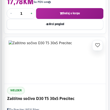
17,78KM
Sa PDV-om
-
+
Dodaj u korpu
Brzi pregled
WELDER
Zaštitno sočivo D30 T5 30x5 Precitec
Za Precitec WSX fiber