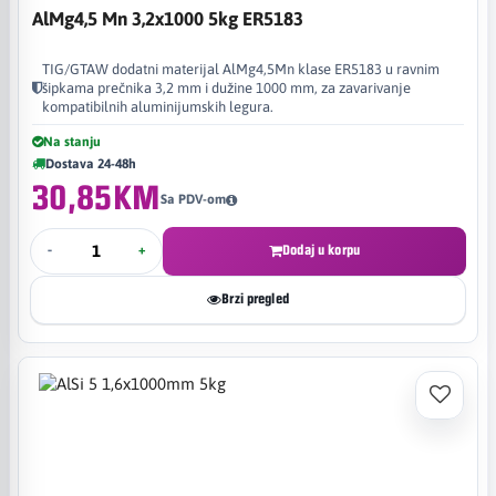
AlMg4,5 Mn 3,2x1000 5kg ER5183
TIG/GTAW dodatni materijal AlMg4,5Mn klase ER5183 u ravnim
šipkama prečnika 3,2 mm i dužine 1000 mm, za zavarivanje
kompatibilnih aluminijumskih legura.
Na stanju
Dostava 24-48h
30,85KM
Sa PDV-om
-
+
Dodaj u korpu
Brzi pregled