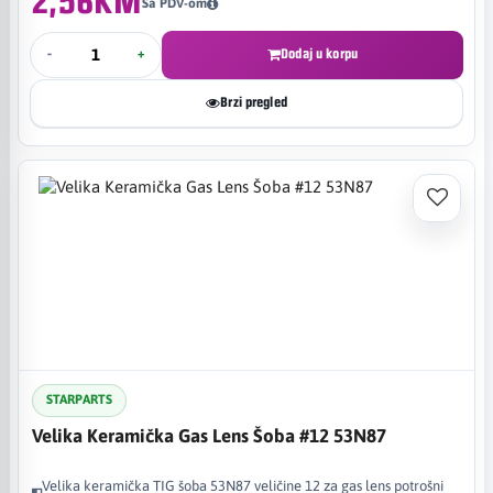
2,56KM
Sa PDV-om
-
+
Dodaj u korpu
Brzi pregled
STARPARTS
Velika Keramička Gas Lens Šoba #12 53N87
Velika keramička TIG šoba 53N87 veličine 12 za gas lens potrošni