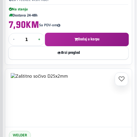
Na stanju
Dostava 24-48h
7,90KM
Sa PDV-om
-
+
Dodaj u korpu
Brzi pregled
WELDER