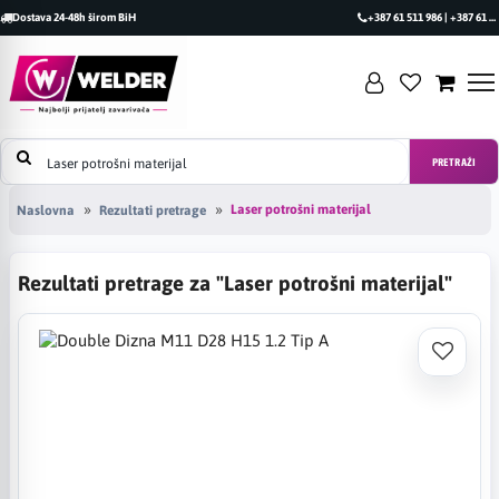
Dostava 24-48h širom BiH
+387 61 511 986 | +387 61 493 470
PRETRAŽI
Laser potrošni materijal
Naslovna
Rezultati pretrage
Rezultati pretrage za "Laser potrošni materijal"