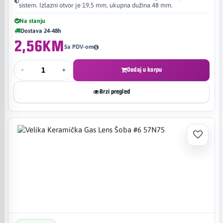
sistem. Izlazni otvor je 19,5 mm, ukupna dužina 48 mm.
Na stanju
Dostava 24-48h
2,56KM
Sa PDV-om
-
+
Dodaj u korpu
Brzi pregled