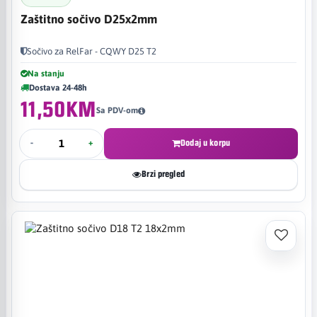
Zaštitno sočivo D25x2mm
Sočivo za RelFar - CQWY D25 T2
Na stanju
Dostava 24-48h
11,50KM
Sa PDV-om
-
+
Dodaj u korpu
Brzi pregled