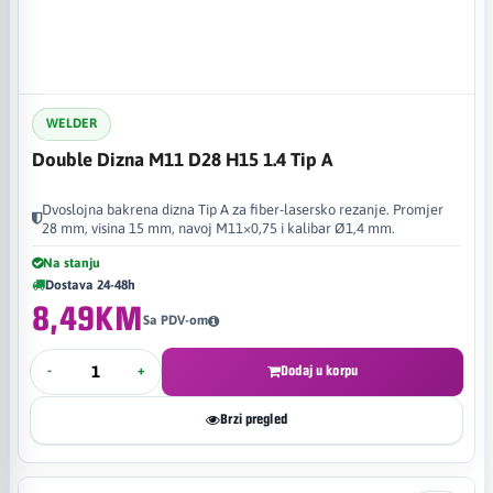
WELDER
Double Dizna M11 D28 H15 1.4 Tip A
Dvoslojna bakrena dizna Tip A za fiber-lasersko rezanje. Promjer
28 mm, visina 15 mm, navoj M11×0,75 i kalibar Ø1,4 mm.
Na stanju
Dostava 24-48h
8,49KM
Sa PDV-om
-
+
Dodaj u korpu
Brzi pregled