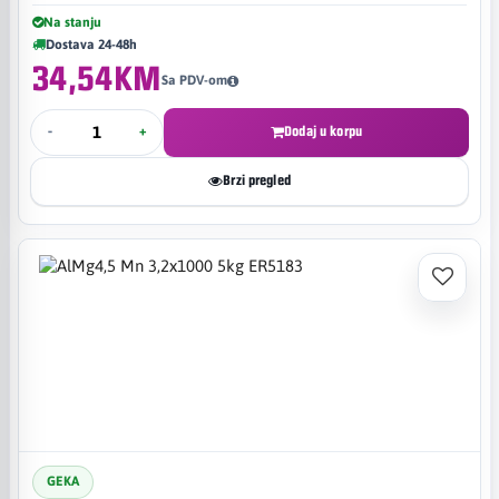
Na stanju
Dostava 24-48h
34,54KM
Sa PDV-om
-
+
Dodaj u korpu
Brzi pregled
GEKA