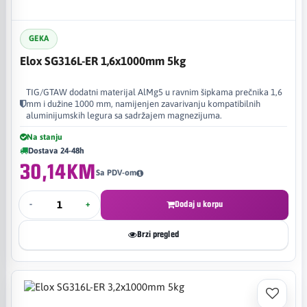
GEKA
Elox SG316L-ER 1,6x1000mm 5kg
TIG/GTAW dodatni materijal AlMg5 u ravnim šipkama prečnika 1,6
mm i dužine 1000 mm, namijenjen zavarivanju kompatibilnih
aluminijumskih legura sa sadržajem magnezijuma.
Na stanju
Dostava 24-48h
30,14KM
Sa PDV-om
-
+
Dodaj u korpu
Brzi pregled