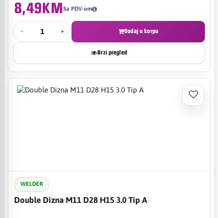
8,49KM
Sa PDV-om
-
+
Dodaj u korpu
Brzi pregled
WELDER
Double Dizna M11 D28 H15 3.0 Tip A