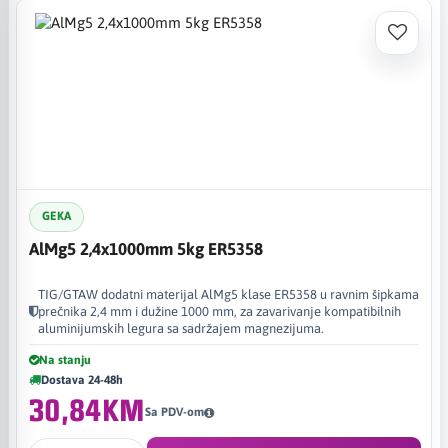
GEKA
AlMg5 2,4x1000mm 5kg ER5358
TIG/GTAW dodatni materijal AlMg5 klase ER5358 u ravnim šipkama
prečnika 2,4 mm i dužine 1000 mm, za zavarivanje kompatibilnih
aluminijumskih legura sa sadržajem magnezijuma.
Na stanju
Dostava 24-48h
30,84KM
Sa PDV-om