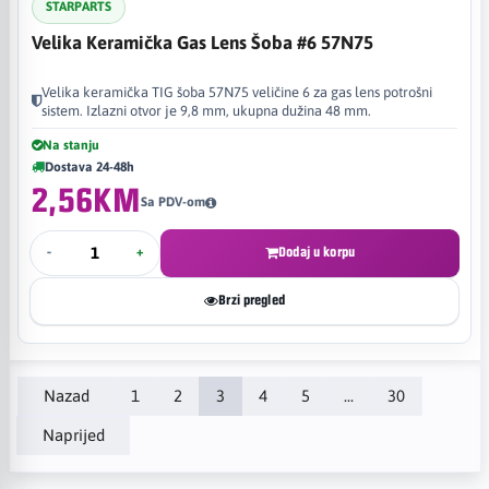
STARPARTS
Velika Keramička Gas Lens Šoba #6 57N75
Velika keramička TIG šoba 57N75 veličine 6 za gas lens potrošni
sistem. Izlazni otvor je 9,8 mm, ukupna dužina 48 mm.
Na stanju
Dostava 24-48h
2,56KM
Sa PDV-om
-
+
Dodaj u korpu
Brzi pregled
Nazad
1
2
3
4
5
...
30
Naprijed