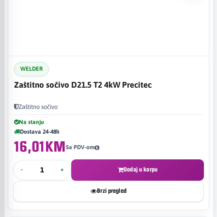
WELDER
Zaštitno sočivo D21.5 T2 4kW Precitec
Zaštitno sočivo
Na stanju
Dostava 24-48h
16,01KM
Sa PDV-om
-
+
Dodaj u korpu
Brzi pregled