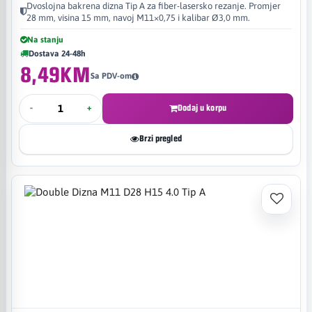
Dvoslojna bakrena dizna Tip A za fiber-lasersko rezanje. Promjer
28 mm, visina 15 mm, navoj M11×0,75 i kalibar Ø3,0 mm.
Na stanju
Dostava 24-48h
8,49KM
Sa PDV-om
-
+
Dodaj u korpu
Brzi pregled