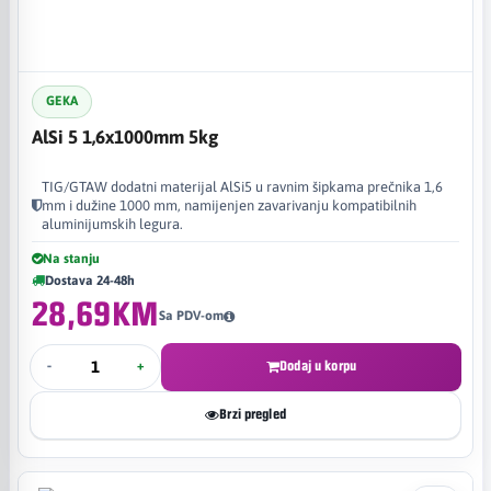
GEKA
AlSi 5 1,6x1000mm 5kg
TIG/GTAW dodatni materijal AlSi5 u ravnim šipkama prečnika 1,6
mm i dužine 1000 mm, namijenjen zavarivanju kompatibilnih
aluminijumskih legura.
Na stanju
Dostava 24-48h
28,69KM
Sa PDV-om
-
+
Dodaj u korpu
Brzi pregled