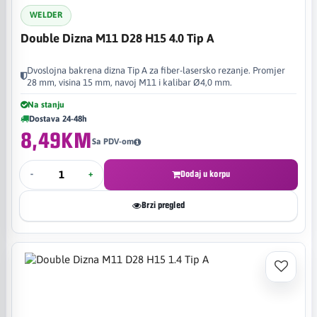
WELDER
Double Dizna M11 D28 H15 4.0 Tip A
Dvoslojna bakrena dizna Tip A za fiber-lasersko rezanje. Promjer
28 mm, visina 15 mm, navoj M11 i kalibar Ø4,0 mm.
Na stanju
Dostava 24-48h
8,49KM
Sa PDV-om
-
+
Dodaj u korpu
Brzi pregled