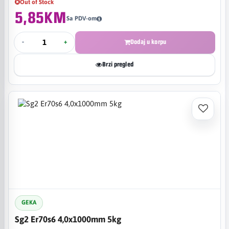
Out of Stock
5,85KM
Sa PDV-om
-
+
Dodaj u korpu
Brzi pregled
GEKA
Sg2 Er70s6 4,0x1000mm 5kg