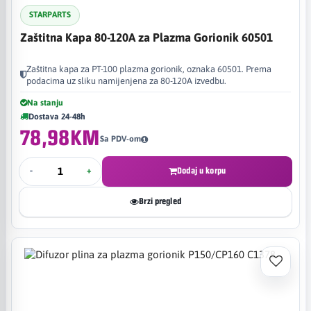
STARPARTS
Zaštitna Kapa 80-120A za Plazma Gorionik 60501
Zaštitna kapa za PT-100 plazma gorionik, oznaka 60501. Prema
podacima uz sliku namijenjena za 80-120A izvedbu.
Na stanju
Dostava 24-48h
78,98KM
Sa PDV-om
-
+
Dodaj u korpu
Brzi pregled