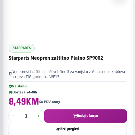
STARPARTS
Starparts Neopren zaštitno Platno SP9002
Neoprenski zaštitni plašt veličine S za vanjsku zaštitu snopa kablova
i crijeva TIG gorionika WP17.
Na stanju
Dostava 24-48h
8,49KM
Sa PDV-om
-
+
Dodaj u korpu
Brzi pregled