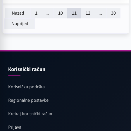
Nazad
1
...
10
11
12
...
30
Naprijed
Korisnički račun
Korisnička podrška
Regionalne postavke
Kreiraj korisnički račun
Prijava