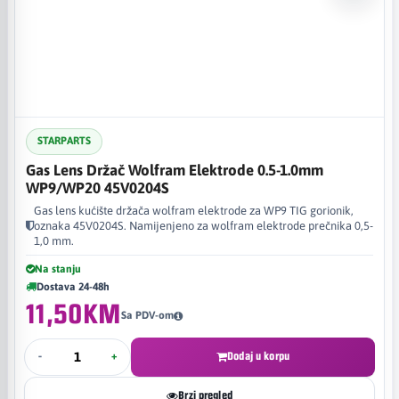
STARPARTS
Gas Lens Držač Wolfram Elektrode 0.5-1.0mm
WP9/WP20 45V0204S
Gas lens kućište držača wolfram elektrode za WP9 TIG gorionik,
oznaka 45V0204S. Namijenjeno za wolfram elektrode prečnika 0,5-
1,0 mm.
Na stanju
Dostava 24-48h
11,50KM
Sa PDV-om
-
+
Dodaj u korpu
Brzi pregled