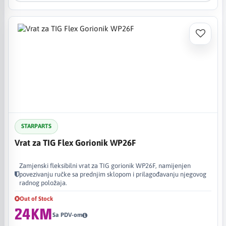
STARPARTS
Vrat za TIG Flex Gorionik WP26F
Zamjenski fleksibilni vrat za TIG gorionik WP26F, namijenjen
povezivanju ručke sa prednjim sklopom i prilagođavanju njegovog
radnog položaja.
Out of Stock
24KM
Sa PDV-om