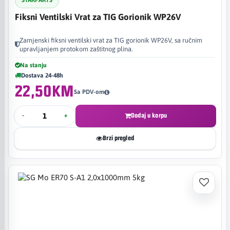
STARPARTS
Fiksni Ventilski Vrat za TIG Gorionik WP26V
Zamjenski fiksni ventilski vrat za TIG gorionik WP26V, sa ručnim
upravljanjem protokom zaštitnog plina.
Na stanju
Dostava 24-48h
22,50KM
Sa PDV-om
-
+
Dodaj u korpu
Brzi pregled