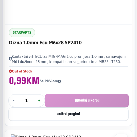
STARPARTS
Dizna 1.0mm Ecu M6x28 SP2410
Kontaktni vrh ECU za MIG/MAG žicu promjera 1,0 mm, sa navojem
M6 i dužinom 28 mm, kompatibilan sa gorionicima MB25 i T250.
Out of Stock
0,99KM
Sa PDV-om
-
+
Dodaj u korpu
Brzi pregled