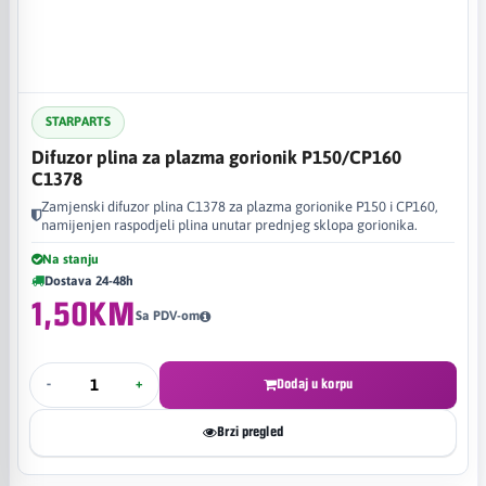
STARPARTS
Difuzor plina za plazma gorionik P150/CP160
C1378
Zamjenski difuzor plina C1378 za plazma gorionike P150 i CP160,
namijenjen raspodjeli plina unutar prednjeg sklopa gorionika.
Na stanju
Dostava 24-48h
1,50KM
Sa PDV-om
-
+
Dodaj u korpu
Brzi pregled