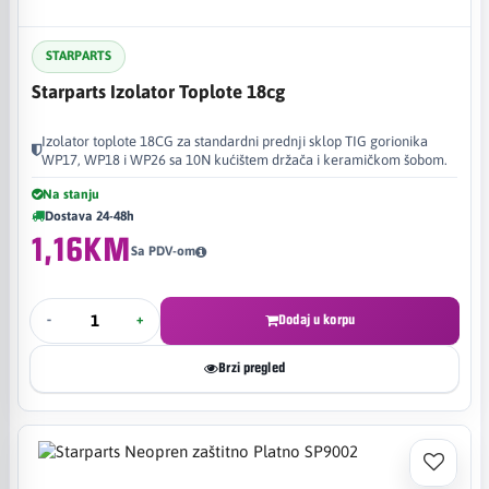
STARPARTS
Starparts Izolator Toplote 18cg
Izolator toplote 18CG za standardni prednji sklop TIG gorionika
WP17, WP18 i WP26 sa 10N kućištem držača i keramičkom šobom.
Na stanju
Dostava 24-48h
1,16KM
Sa PDV-om
-
+
Dodaj u korpu
Brzi pregled