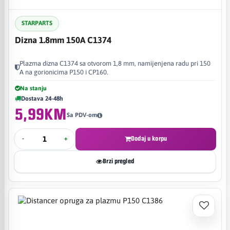
STARPARTS
Dizna 1.8mm 150A C1374
Plazma dizna C1374 sa otvorom 1,8 mm, namijenjena radu pri 150
A na gorionicima P150 i CP160.
Na stanju
Dostava 24-48h
5,99KM
Sa PDV-om
-
+
Dodaj u korpu
Brzi pregled