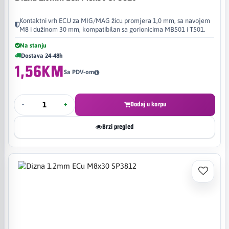
Kontaktni vrh ECU za MIG/MAG žicu promjera 1,0 mm, sa navojem
M8 i dužinom 30 mm, kompatibilan sa gorionicima MB501 i T501.
Na stanju
Dostava 24-48h
1,56KM
Sa PDV-om
-
+
Dodaj u korpu
Brzi pregled