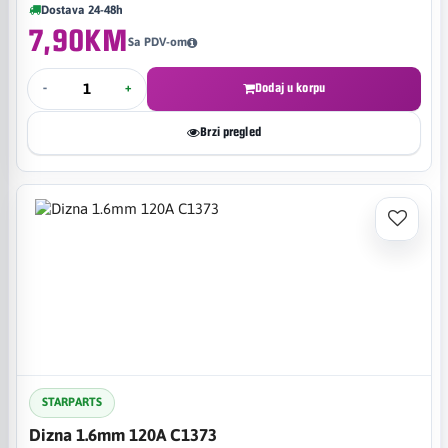
Dostava 24-48h
7,90KM
Sa PDV-om
-
+
Dodaj u korpu
Brzi pregled
STARPARTS
Dizna 1.6mm 120A C1373