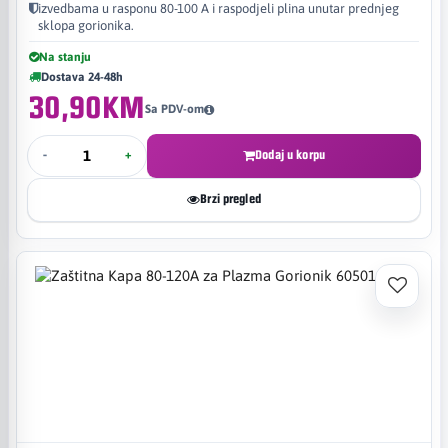
izvedbama u rasponu 80-100 A i raspodjeli plina unutar prednjeg
sklopa gorionika.
Na stanju
Dostava 24-48h
30,90KM
Sa PDV-om
-
+
Dodaj u korpu
Brzi pregled