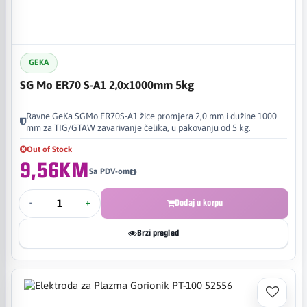
GEKA
SG Mo ER70 S-A1 2,0x1000mm 5kg
Ravne GeKa SGMo ER70S-A1 žice promjera 2,0 mm i dužine 1000
mm za TIG/GTAW zavarivanje čelika, u pakovanju od 5 kg.
Out of Stock
9,56KM
Sa PDV-om
-
+
Dodaj u korpu
Brzi pregled