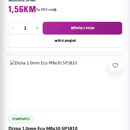
Dostava 24-48h
1,56KM
Sa PDV-om
-
+
Dodaj u korpu
Brzi pregled
STARPARTS
Dizna 1.0mm Ecu M8x30 SP3810