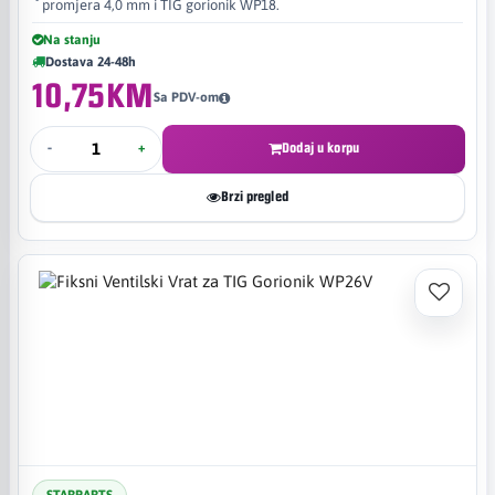
promjera 4,0 mm i TIG gorionik WP18.
Na stanju
Dostava 24-48h
10,75KM
Sa PDV-om
-
+
Dodaj u korpu
Brzi pregled