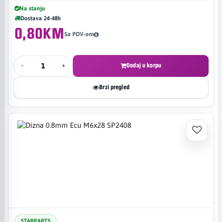
Na stanju
Dostava 24-48h
0,80KM
Sa PDV-om
-
+
Dodaj u korpu
Brzi pregled
STARPARTS