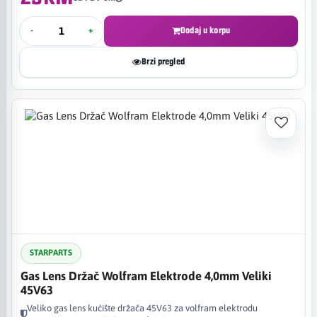
-
+
Dodaj u korpu
Brzi pregled
STARPARTS
Gas Lens Držač Wolfram Elektrode 4,0mm Veliki
45V63
Veliko gas lens kućište držača 45V63 za volfram elektrodu