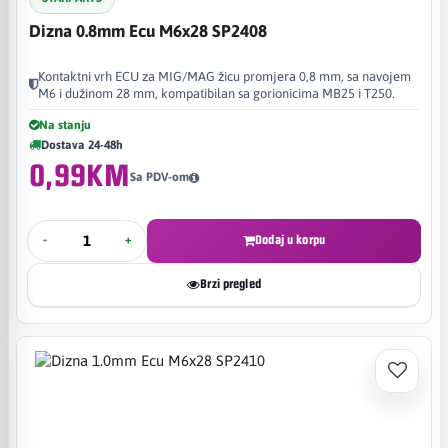
Dizna 0.8mm Ecu M6x28 SP2408
Kontaktni vrh ECU za MIG/MAG žicu promjera 0,8 mm, sa navojem
M6 i dužinom 28 mm, kompatibilan sa gorionicima MB25 i T250.
Na stanju
Dostava 24-48h
0,99KM
Sa PDV-om
-
+
Dodaj u korpu
Brzi pregled