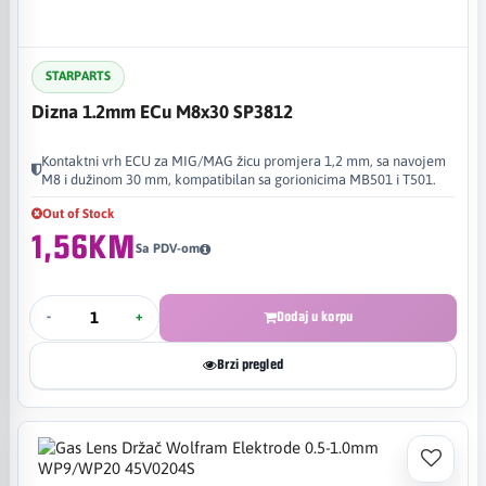
STARPARTS
Dizna 1.2mm ECu M8x30 SP3812
Kontaktni vrh ECU za MIG/MAG žicu promjera 1,2 mm, sa navojem
M8 i dužinom 30 mm, kompatibilan sa gorionicima MB501 i T501.
Out of Stock
1,56KM
Sa PDV-om
-
+
Dodaj u korpu
Brzi pregled