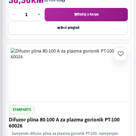
30,90KM
Sa PDV-om
-
+
Dodaj u korpu
Brzi pregled
STARPARTS
Difuzor plina 80-100 A za plazma gorionik PT-100
60026
Zamjenski difuzor plina za plazma gorionik PT-100, namijenjen