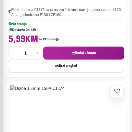
Plazma dizna C1373 sa otvorom 1,6 mm, namijenjena radu pri 120
A na gorionicima P150 i CP160.
Na stanju
Dostava 24-48h
5,99KM
Sa PDV-om
-
+
Dodaj u korpu
Brzi pregled