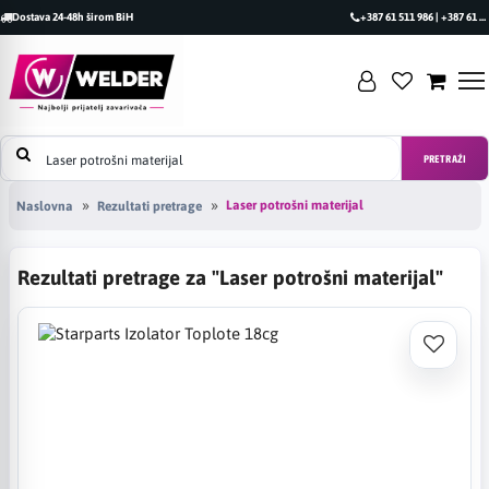
Dostava 24-48h širom BiH
+387 61 511 986 | +387 61 493 470
PRETRAŽI
Laser potrošni materijal
Naslovna
Rezultati pretrage
Rezultati pretrage za "Laser potrošni materijal"