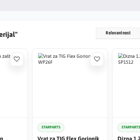
rijal"
Relevantnost
STARPARTS
STARPART
en
Vrat za TIG Flex Gorionik
Dizna 1.2mm E