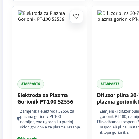
STARPARTS
STARPARTS
Elektroda za Plazma
Difuzor plina 30-
Gorionik PT-100 52556
plazma gorionik
60025
Zamjenska elektroda 52556 za
Zamjenski difuzor pli
plazma gorionik PT-100,
gorionik PT-100, namij
namijenjena ugradnji u prednji
izvedbama u rasponu 3
sklop gorionika za plazma rezanje.
raspodjeli plina unuta
sklopa gorionika.
Na stanju