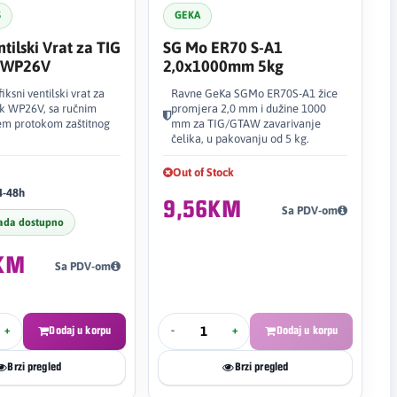
S
GEKA
ntilski Vrat za TIG
SG Mo ER70 S-A1
k WP26V
2,0x1000mm 5kg
iksni ventilski vrat za
Ravne GeKa SGMo ER70S-A1 žice
ik WP26V, sa ručnim
promjera 2,0 mm i dužine 1000
em protokom zaštitnog
mm za TIG/GTAW zavarivanje
čelika, u pakovanju od 5 kg.
Out of Stock
4-48h
9,56KM
Sa PDV-om
ada dostupno
KM
Sa PDV-om
+
Dodaj u korpu
-
+
Dodaj u korpu
Brzi pregled
Brzi pregled