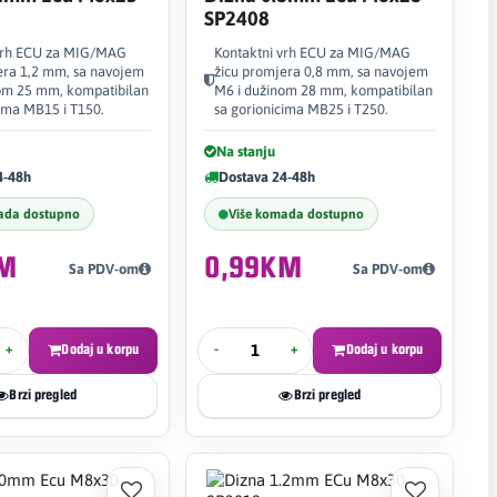
SP2408
 vrh ECU za MIG/MAG
Kontaktni vrh ECU za MIG/MAG
era 1,2 mm, sa navojem
žicu promjera 0,8 mm, sa navojem
om 25 mm, kompatibilan
M6 i dužinom 28 mm, kompatibilan
cima MB15 i T150.
sa gorionicima MB25 i T250.
Na stanju
4-48h
Dostava 24-48h
ada dostupno
Više komada dostupno
KM
0,99KM
Sa PDV-om
Sa PDV-om
+
Dodaj u korpu
-
+
Dodaj u korpu
Brzi pregled
Brzi pregled