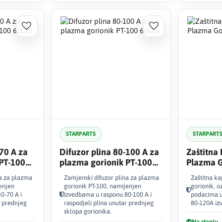
STARPARTS
STARPART
70 A za
Difuzor plina 80-100 A za
Zaštitna
 PT-100
plazma gorionik PT-100
Plazma G
60026
na za plazma
Zamjenski difuzor plina za plazma
Zaštitna k
enjen
gorionik PT-100, namijenjen
gorionik, 
0-70 A i
izvedbama u rasponu 80-100 A i
podacima u
r prednjeg
raspodjeli plina unutar prednjeg
80-120A iz
sklopa gorionika.
Na stanju