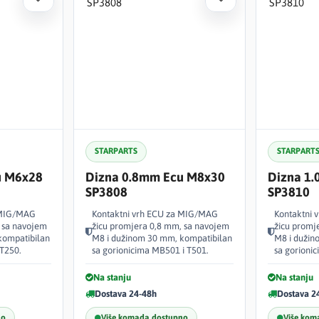
STARPARTS
STARPART
u M6x28
Dizna 0.8mm Ecu M8x30
Dizna 1
SP3808
SP3810
 MIG/MAG
Kontaktni vrh ECU za MIG/MAG
Kontaktni
 sa navojem
žicu promjera 0,8 mm, sa navojem
žicu promj
kompatibilan
M8 i dužinom 30 mm, kompatibilan
M8 i dužin
 T250.
sa gorionicima MB501 i T501.
sa gorioni
Na stanju
Na stanju
Dostava 24-48h
Dostava 2
no
Više komada dostupno
Više kom