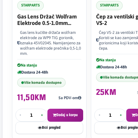
STARPARTS
STARPARTS
Gas Lens Držač Wolfram
Čep za ventilski 
Elektrode 0.5-1.0mm
VS-2
WP9/WP20 45V0204S
Gas lens kućište držača wolfram
Čep VS-2 za ventilski T
elektrode za WP9 TIG gorionik,
Koristi se kao zamjensk
oznaka 45V0204S. Namijenjeno za
gorionicima koji koris
wolfram elektrode prečnika 0,5-1,0
čepa.
mm.
Na stanju
Na stanju
Dostava 24-48h
Dostava 24-48h
Više komada dostup
Više komada dostupno
25KM
11,50KM
Sa PDV-om
-
+
Dodaj u korpu
-
+
D
Brzi pregled
Brzi pregle