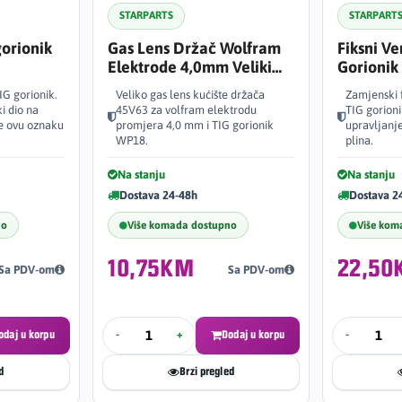
STARPARTS
STARPART
gorionik
Gas Lens Držač Wolfram
Fiksni Ve
Elektrode 4,0mm Veliki
Gorioni
45V63
IG gorionik.
Veliko gas lens kućište držača
Zamjenski f
i dio na
45V63 za volfram elektrodu
TIG gorion
te ovu oznaku
promjera 4,0 mm i TIG gorionik
upravljanj
WP18.
plina.
Na stanju
Na stanju
Dostava 24-48h
Dostava 2
no
Više komada dostupno
Više kom
10,75KM
22,50
Sa PDV-om
Sa PDV-om
odaj u korpu
-
+
Dodaj u korpu
-
d
Brzi pregled