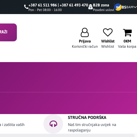
+387 61 511 986 | +387 61 493 470
B2B zona
BS
BAM
BA
Pon - Pet 08:00 - 16:00
Posebni uslovi
RAŽI
Prijava
Wishlist
0KM
Korisnički račun
Wishlist
Vaša korpa
STRUČNA PODRŠKA
i zaštita vaših
Naš tim stručnjaka uvijek na
raspolaganju