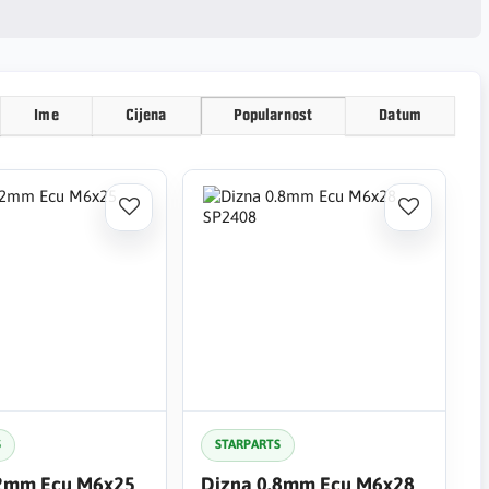
Ime
Cijena
Popularnost
Datum
S
STARPARTS
cu M6x25
Dizna 0.8mm Ecu M6x28