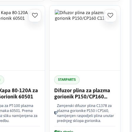
S
STARPARTS
 Kapa 80-120A za
Difuzor plina za plazma
orionik 60501
gorionik P150/CP160
C1378
apa za PT-100 plazma
Zamjenski difuzor plina C1378 za
oznaka 60501. Prema
plazma gorionike P150 i CP160,
z sliku namijenjena za
namijenjen raspodjeli plina unutar
vedbu.
prednjeg sklopa gorionika.
Na stanju