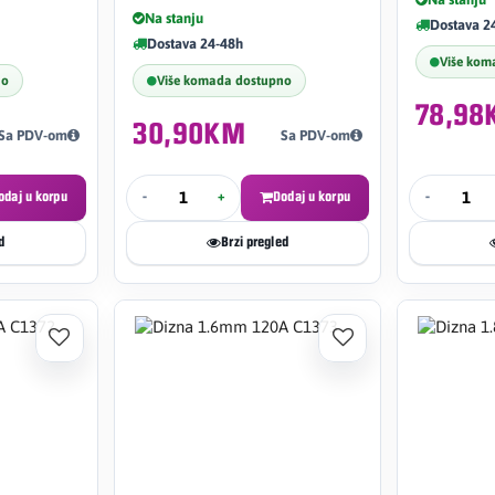
Na stanju
Dostava 2
Dostava 24-48h
Više kom
no
Više komada dostupno
78,98
30,90KM
Sa PDV-om
Sa PDV-om
odaj u korpu
-
+
Dodaj u korpu
-
d
Brzi pregled