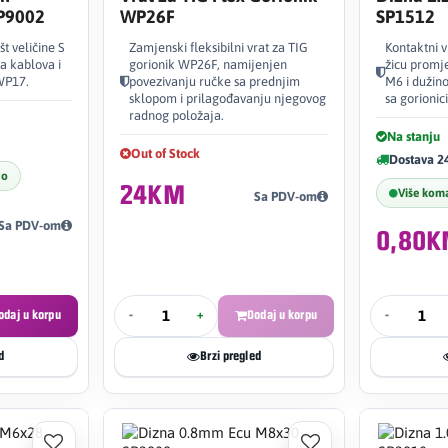
SP9002
WP26F
SP1512
št veličine S
Zamjenski fleksibilni vrat za TIG
Kontaktni
a kablova i
gorionik WP26F, namijenjen
žicu promj
WP17.
povezivanju ručke sa prednjim
M6 i dužin
sklopom i prilagođavanju njegovog
sa gorioni
radnog položaja.
Na stanju
Out of Stock
Dostava 2
no
24KM
Više kom
Sa PDV-om
Sa PDV-om
0,80
odaj u korpu
-
+
Dodaj u korpu
-
d
Brzi pregled