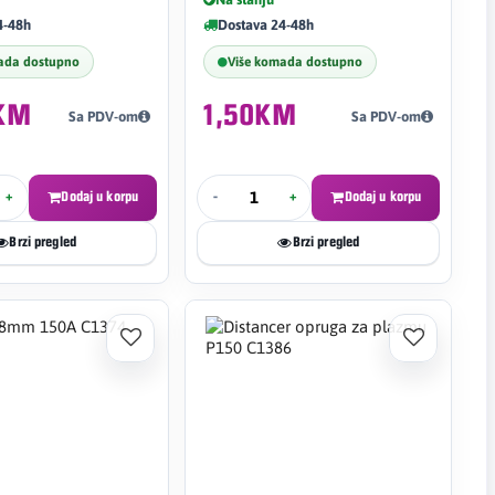
4-48h
Dostava 24-48h
ada dostupno
Više komada dostupno
KM
1,50KM
Sa PDV-om
Sa PDV-om
+
Dodaj u korpu
-
+
Dodaj u korpu
Brzi pregled
Brzi pregled