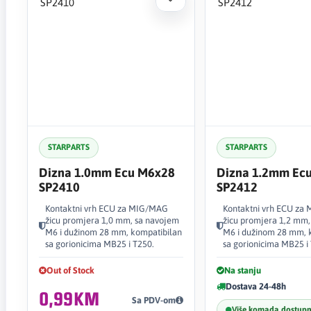
STARPARTS
STARPARTS
Dizna 1.0mm Ecu M6x28
Dizna 1.2mm Ec
SP2410
SP2412
Kontaktni vrh ECU za MIG/MAG
Kontaktni vrh ECU za
žicu promjera 1,0 mm, sa navojem
žicu promjera 1,2 mm,
M6 i dužinom 28 mm, kompatibilan
M6 i dužinom 28 mm, 
sa gorionicima MB25 i T250.
sa gorionicima MB25 i
Out of Stock
Na stanju
Dostava 24-48h
0,99KM
Sa PDV-om
Više komada dostup