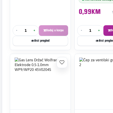
0,99KM
-
+
Dodaj u korpu
-
+
D
Brzi pregled
Brzi pregle