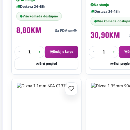
Na stanju
Dostava 24-48h
Dostava 24-48h
Više komada dostupno
Više komada dostup
8,80KM
Sa PDV-om
30,90KM
-
+
Dodaj u korpu
-
+
D
Brzi pregled
Brzi pregle