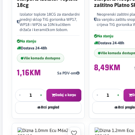
18cg
zaštitno Platno 
Izolator toplote 18CG za standardni
Neoprenski zaštitni pla
prednji sklop TIG gorionika WP17,
za vanjsku zaštitu snop
WP18 i WP26 sa 10N kućištem
crijeva TIG gorionika 
držača i keramičkom šobom.
Na stanju
Na stanju
Dostava 24-48h
Dostava 24-48h
Više komada dostup
Više komada dostupno
8,49KM
1,16KM
Sa PDV-om
-
+
Dodaj u korpu
-
+
D
Brzi pregled
Brzi pregle