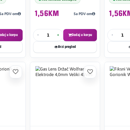
1,56KM
1,56K
Sa PDV-om
Sa PDV-om
odaj u korpu
-
+
Dodaj u korpu
-
d
Brzi pregled