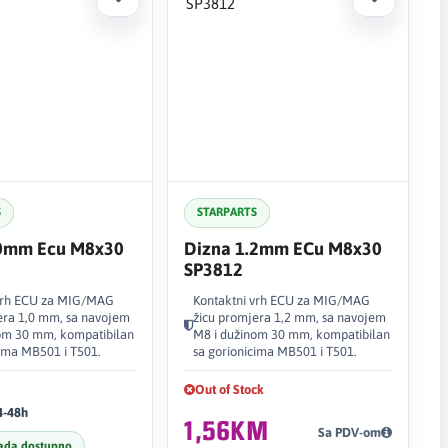
S
STARPARTS
.0mm Ecu M8x30
Dizna 1.2mm ECu M8x30
SP3812
 vrh ECU za MIG/MAG
Kontaktni vrh ECU za MIG/MAG
era 1,0 mm, sa navojem
žicu promjera 1,2 mm, sa navojem
om 30 mm, kompatibilan
M8 i dužinom 30 mm, kompatibilan
cima MB501 i T501.
sa gorionicima MB501 i T501.
Out of Stock
4-48h
1,56KM
Sa PDV-om
ada dostupno