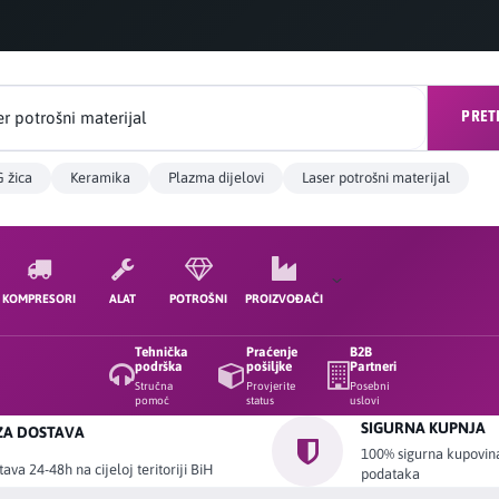
PRET
 žica
Keramika
Plazma dijelovi
Laser potrošni materijal
KOMPRESORI
ALAT
POTROŠNI
PROIZVOĐAČI
Tehnička
Praćenje
B2B
podrška
pošiljke
Partneri
Stručna
Provjerite
Posebni
pomoć
status
uslovi
SIGURNA KUPNJA
ZA DOSTAVA
100% sigurna kupovina 
ava 24-48h na cijeloj teritoriji BiH
podataka