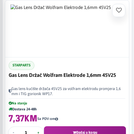
STARPARTS
Gas Lens Držač Wolfram Elektrode 1,6mm 45V25
Gas lens kućište držača 45V25 za volfram elektrodu promjera 1,6
mm i TIG gorionik WP17.
Na stanju
Dostava 24-48h
7,37KM
Sa PDV-om
-
+
Dodaj u korpu