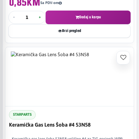
0,85KM
Sa PDV-om
-
+
Dodaj u korpu
Brzi pregled
STARPARTS
Keramička Gas Lens Šoba #4 53N58
Keramička gas lens šoba 53N58 veličine #4 za TIG gorionik WP9,