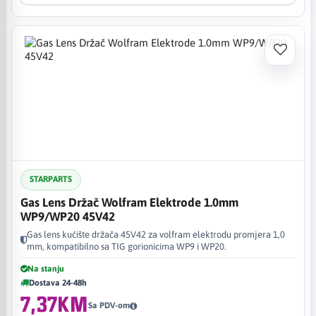
STARPARTS
Gas Lens Držač Wolfram Elektrode 1.0mm
WP9/WP20 45V42
Gas lens kućište držača 45V42 za volfram elektrodu promjera 1,0
mm, kompatibilno sa TIG gorionicima WP9 i WP20.
Na stanju
Dostava 24-48h
7,37KM
Sa PDV-om