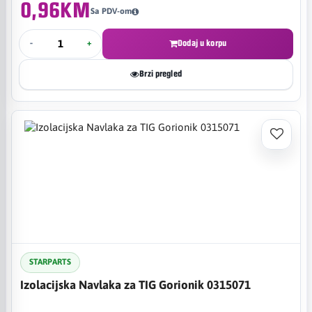
0,96KM
Sa PDV-om
-
+
Dodaj u korpu
Brzi pregled
STARPARTS
Izolacijska Navlaka za TIG Gorionik 0315071