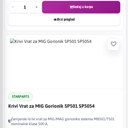
-
+
Dodaj u korpu
Brzi pregled
STARPARTS
Krivi Vrat za MIG Gorionik SP501 SP5054
Zamjenski krivi vrat za MIG/MAG gorionike sistema MB501/T501
nominalne klase 500 A.