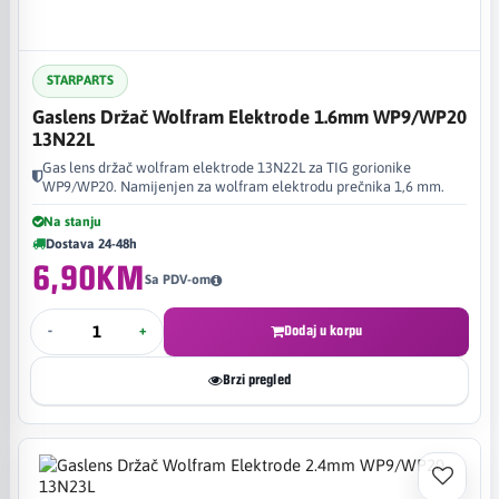
STARPARTS
Gaslens Držač Wolfram Elektrode 1.6mm WP9/WP20
13N22L
Gas lens držač wolfram elektrode 13N22L za TIG gorionike
WP9/WP20. Namijenjen za wolfram elektrodu prečnika 1,6 mm.
Na stanju
Dostava 24-48h
6,90KM
Sa PDV-om
-
+
Dodaj u korpu
Brzi pregled