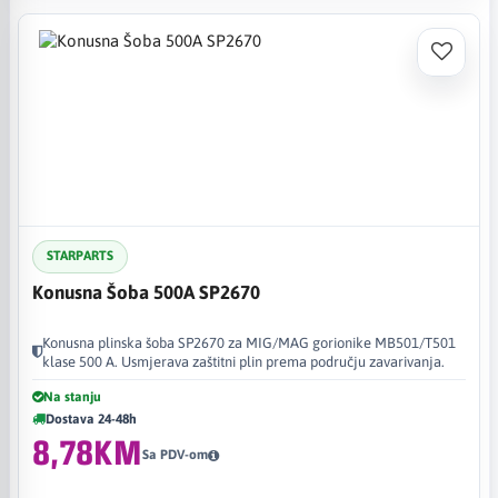
STARPARTS
Konusna Šoba 500A SP2670
Konusna plinska šoba SP2670 za MIG/MAG gorionike MB501/T501
klase 500 A. Usmjerava zaštitni plin prema području zavarivanja.
Na stanju
Dostava 24-48h
8,78KM
Sa PDV-om