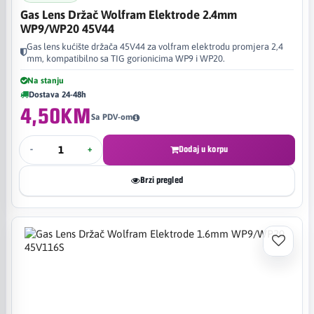
Gas Lens Držač Wolfram Elektrode 2.4mm
WP9/WP20 45V44
Gas lens kućište držača 45V44 za volfram elektrodu promjera 2,4
mm, kompatibilno sa TIG gorionicima WP9 i WP20.
Na stanju
Dostava 24-48h
4,50KM
Sa PDV-om
-
+
Dodaj u korpu
Brzi pregled