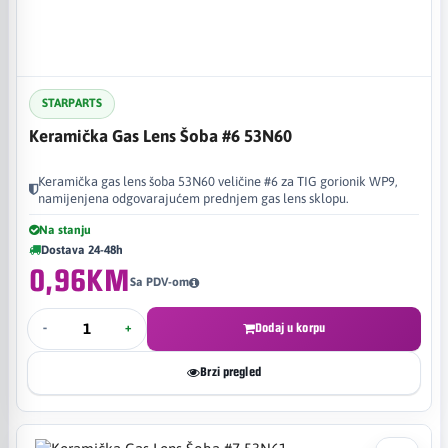
STARPARTS
Keramička Gas Lens Šoba #6 53N60
Keramička gas lens šoba 53N60 veličine #6 za TIG gorionik WP9,
namijenjena odgovarajućem prednjem gas lens sklopu.
Na stanju
Dostava 24-48h
0,96KM
Sa PDV-om
-
+
Dodaj u korpu
Brzi pregled