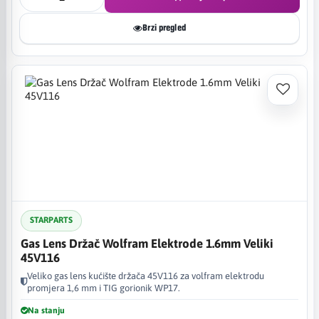
Brzi pregled
STARPARTS
Gas Lens Držač Wolfram Elektrode 1.6mm Veliki
45V116
Veliko gas lens kućište držača 45V116 za volfram elektrodu
promjera 1,6 mm i TIG gorionik WP17.
Na stanju