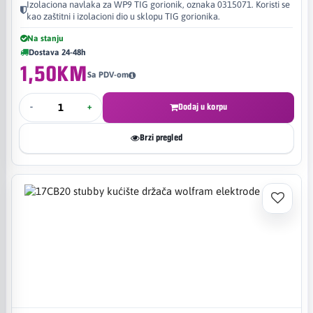
Izolaciona navlaka za WP9 TIG gorionik, oznaka 0315071. Koristi se
kao zaštitni i izolacioni dio u sklopu TIG gorionika.
Na stanju
Dostava 24-48h
1,50KM
Sa PDV-om
-
+
Dodaj u korpu
Brzi pregled