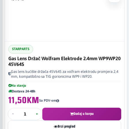
STARPARTS
Gas Lens Držač Wolfram Elektrode 2.4mm WP9WP20
45V64S
Gas lens kućište držača 45V64S za volfram elektrodu promjera 2,4
mm, kompatibilno sa TIG gorionicima WP9 i WP20.
Na stanju
Dostava 24-48h
11,50KM
Sa PDV-om
-
+
Dodaj u korpu
Brzi pregled