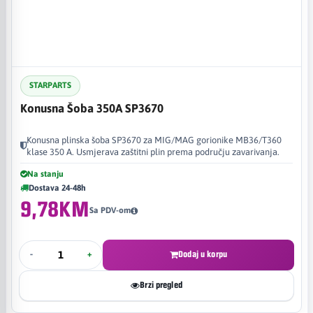
STARPARTS
Konusna Šoba 350A SP3670
Konusna plinska šoba SP3670 za MIG/MAG gorionike MB36/T360
klase 350 A. Usmjerava zaštitni plin prema području zavarivanja.
Na stanju
Dostava 24-48h
9,78KM
Sa PDV-om
-
+
Dodaj u korpu
Brzi pregled