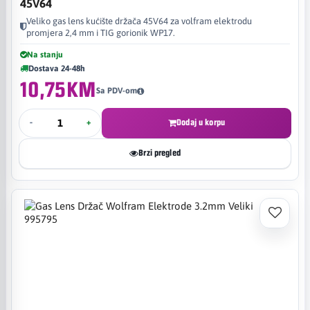
45V64
Veliko gas lens kućište držača 45V64 za volfram elektrodu
promjera 2,4 mm i TIG gorionik WP17.
Na stanju
Dostava 24-48h
10,75KM
Sa PDV-om
-
+
Dodaj u korpu
Brzi pregled