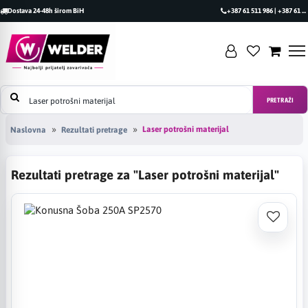
Dostava 24-48h širom BiH
+387 61 511 986 | +387 61 493 470
PRETRAŽI
Laser potrošni materijal
Naslovna
Rezultati pretrage
Rezultati pretrage za "Laser potrošni materijal"