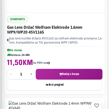
STARPARTS
Gas Lens Držač Wolfram Elektrode 1.6mm
WP9/WP20 45V116S
Gas lens kućište držača 45V116S za volfram elektrodu promjera 1,6
mm, kompatibilno sa TIG gorionicima WP9 i WP20.
Na stanju
Dostava 24-48h
11,50KM
Sa PDV-om
-
+
Dodaj u korpu
Brzi pregled