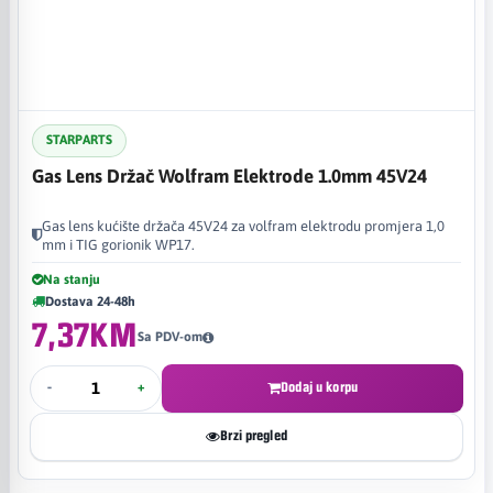
STARPARTS
Gas Lens Držač Wolfram Elektrode 1.0mm 45V24
Gas lens kućište držača 45V24 za volfram elektrodu promjera 1,0
mm i TIG gorionik WP17.
Na stanju
Dostava 24-48h
7,37KM
Sa PDV-om
-
+
Dodaj u korpu
Brzi pregled