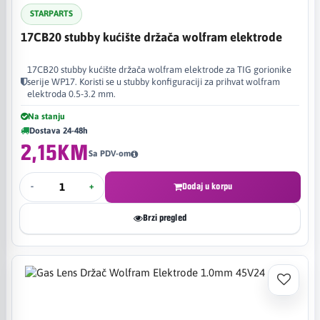
STARPARTS
17CB20 stubby kućište držača wolfram elektrode
17CB20 stubby kućište držača wolfram elektrode za TIG gorionike
serije WP17. Koristi se u stubby konfiguraciji za prihvat wolfram
elektroda 0.5-3.2 mm.
Na stanju
Dostava 24-48h
2,15KM
Sa PDV-om
-
+
Dodaj u korpu
Brzi pregled