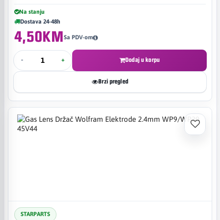
Na stanju
Dostava 24-48h
4,50KM
Sa PDV-om
-
+
Dodaj u korpu
Brzi pregled
STARPARTS