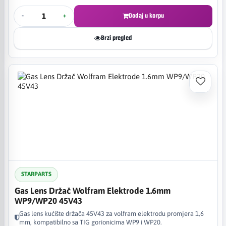
-
+
Dodaj u korpu
Brzi pregled
STARPARTS
Gas Lens Držač Wolfram Elektrode 1.6mm
WP9/WP20 45V43
Gas lens kućište držača 45V43 za volfram elektrodu promjera 1,6
mm, kompatibilno sa TIG gorionicima WP9 i WP20.