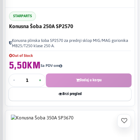
STARPARTS
Konusna Šoba 250A SP2570
Konusna plinska šoba SP2570 za prednji sklop MIG/MAG gorionika
MB25/T250 klase 250 A.
Out of Stock
5,50KM
Sa PDV-om
-
+
Dodaj u korpu
Brzi pregled