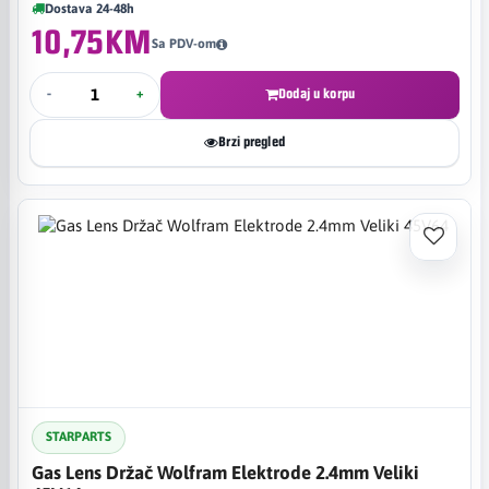
Dostava 24-48h
10,75KM
Sa PDV-om
-
+
Dodaj u korpu
Brzi pregled
STARPARTS
Gas Lens Držač Wolfram Elektrode 2.4mm Veliki