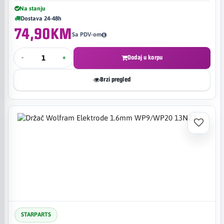
Na stanju
Dostava 24-48h
74,90KM
Sa PDV-om
-
+
Dodaj u korpu
Brzi pregled
STARPARTS