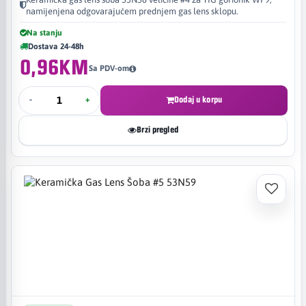
namijenjena odgovarajućem prednjem gas lens sklopu.
Na stanju
Dostava 24-48h
0,96KM
Sa PDV-om
-
+
Dodaj u korpu
Brzi pregled