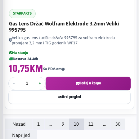
STARPARTS
Gas Lens Držač Wolfram Elektrode 3.2mm Veliki
995795
Veliko gas lens kućište držača 995795 za volfram elektrodu
promjera 3,2 mm i TIG gorionik WP17.
Na stanju
Dostava 24-48h
10,75KM
Sa PDV-om
-
+
Dodaj u korpu
Brzi pregled
Nazad
1
...
9
10
11
...
30
Naprijed