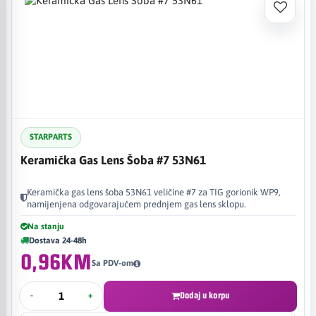
STARPARTS
Keramička Gas Lens Šoba #7 53N61
Keramička gas lens šoba 53N61 veličine #7 za TIG gorionik WP9,
namijenjena odgovarajućem prednjem gas lens sklopu.
Na stanju
Dostava 24-48h
0,96KM
Sa PDV-om
-
+
Dodaj u korpu