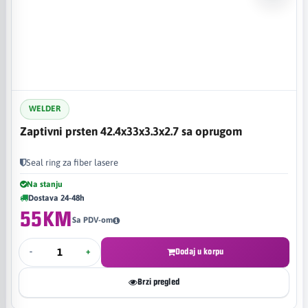
WELDER
Zaptivni prsten 42.4x33x3.3x2.7 sa oprugom
Seal ring za fiber lasere
Na stanju
Dostava 24-48h
55KM
Sa PDV-om
-
+
Dodaj u korpu
Brzi pregled