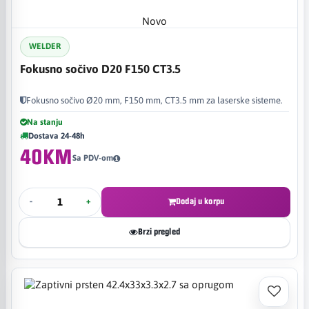
Novo
WELDER
Fokusno sočivo D20 F150 CT3.5
Fokusno sočivo Ø20 mm, F150 mm, CT3.5 mm za laserske sisteme.
Na stanju
Dostava 24-48h
40KM
Sa PDV-om
-
+
Dodaj u korpu
Brzi pregled