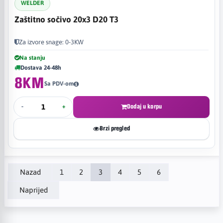
WELDER
Zaštitno sočivo 20x3 D20 T3
Za izvore snage: 0-3KW
Na stanju
Dostava 24-48h
8KM
Sa PDV-om
-
+
Dodaj u korpu
Brzi pregled
Nazad
1
2
3
4
5
6
Naprijed