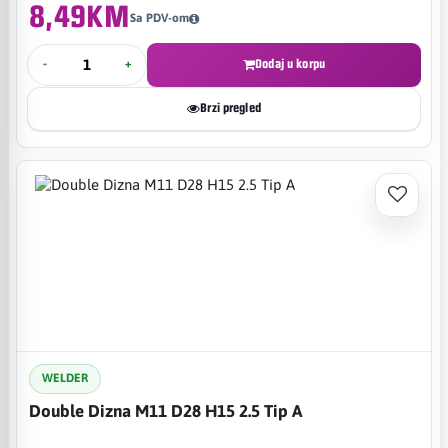
8,49KM
Sa PDV-om
-
+
Dodaj u korpu
Brzi pregled
WELDER
Double Dizna M11 D28 H15 2.5 Tip A