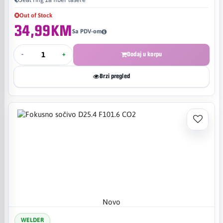
Out of Stock
34,99KM
Sa PDV-om
-
+
Dodaj u korpu
Brzi pregled
Novo
WELDER