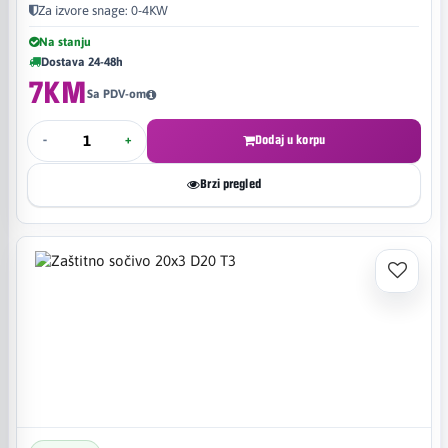
Za izvore snage: 0-4KW
Na stanju
Dostava 24-48h
7KM
Sa PDV-om
-
+
Dodaj u korpu
Brzi pregled