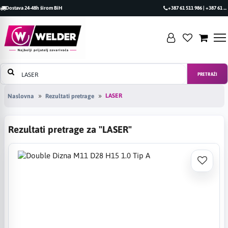
Dostava 24-48h širom BiH
+387 61 511 986 | +387 61 493 470
PRETRAŽI
LASER
Naslovna
Rezultati pretrage
Rezultati pretrage za "LASER"