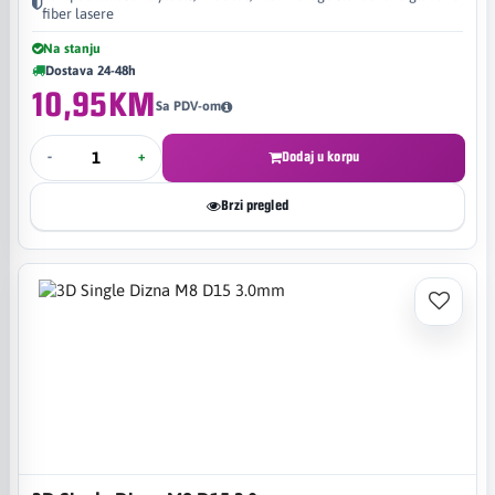
fiber lasere
Na stanju
Dostava 24-48h
10,95KM
Sa PDV-om
-
+
Dodaj u korpu
Brzi pregled