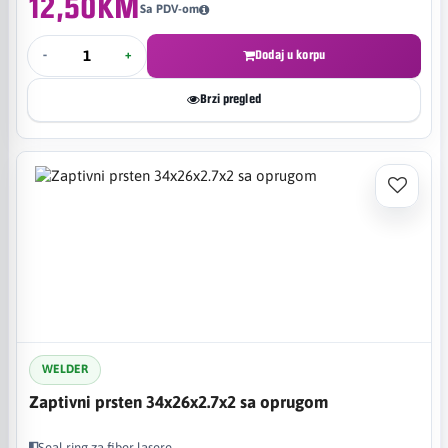
12,50KM
Sa PDV-om
-
+
Dodaj u korpu
Brzi pregled
WELDER
Zaptivni prsten 34x26x2.7x2 sa oprugom
Seal ring za fiber lasere