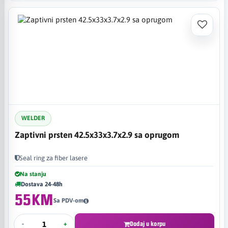
WELDER
Zaptivni prsten 42.5x33x3.7x2.9 sa oprugom
Seal ring za fiber lasere
Na stanju
Dostava 24-48h
55KM
Sa PDV-om
-
+
Dodaj u korpu