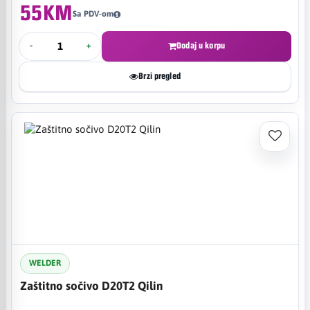
55KM
Sa PDV-om
-
+
Dodaj u korpu
Brzi pregled
WELDER
Zaštitno sočivo D20T2 Qilin