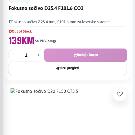
Fokusno sočivo D25.4 F101.6 CO2
Fokusno sočivo Ø25.4 mm, F101.6 mm za laserske sisteme.
Out of Stock
139KM
Sa PDV-om
-
+
Dodaj u korpu
Brzi pregled