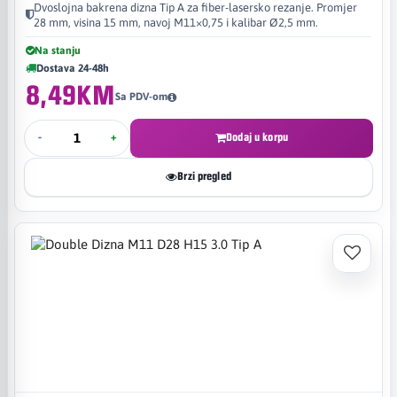
Dvoslojna bakrena dizna Tip A za fiber-lasersko rezanje. Promjer
28 mm, visina 15 mm, navoj M11×0,75 i kalibar Ø2,5 mm.
Na stanju
Dostava 24-48h
8,49KM
Sa PDV-om
-
+
Dodaj u korpu
Brzi pregled