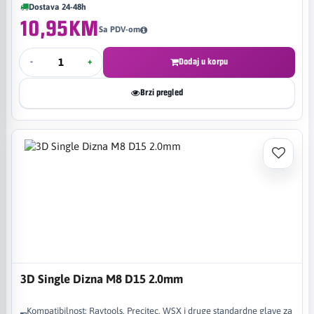
Dostava 24-48h
10,95KM
Sa PDV-om
-
+
Dodaj u korpu
Brzi pregled
3D Single Dizna M8 D15 2.0mm
Kompatibilnost: Raytools, Precitec, WSX i druge standardne glave za