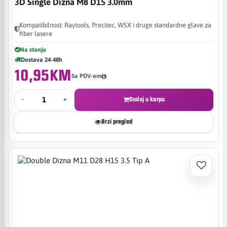
3D Single Dizna M8 D15 3.0mm
Kompatibilnost: Raytools, Precitec, WSX i druge standardne glave za
fiber lasere
Na stanju
Dostava 24-48h
10,95KM
Sa PDV-om
-
+
Dodaj u korpu
Brzi pregled