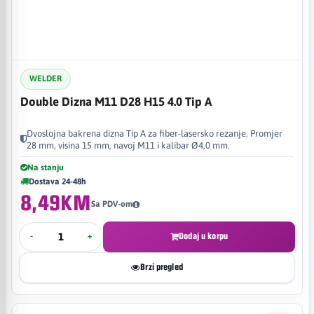
WELDER
Double Dizna M11 D28 H15 4.0 Tip A
Dvoslojna bakrena dizna Tip A za fiber-lasersko rezanje. Promjer
28 mm, visina 15 mm, navoj M11 i kalibar Ø4,0 mm.
Na stanju
Dostava 24-48h
8,49KM
Sa PDV-om
-
+
Dodaj u korpu
Brzi pregled