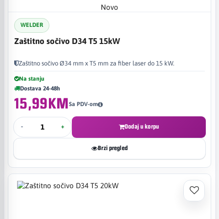
Novo
WELDER
Zaštitno sočivo D34 T5 15kW
Zaštitno sočivo Ø34 mm x T5 mm za fiber laser do 15 kW.
Na stanju
Dostava 24-48h
15,99KM
Sa PDV-om
-
+
Dodaj u korpu
Brzi pregled