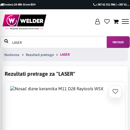
Dostava 24-48h širom BiH
+387 61 511 986 | +387 61 493 470
PRETRAŽI
LASER
Naslovna
Rezultati pretrage
Rezultati pretrage za "LASER"