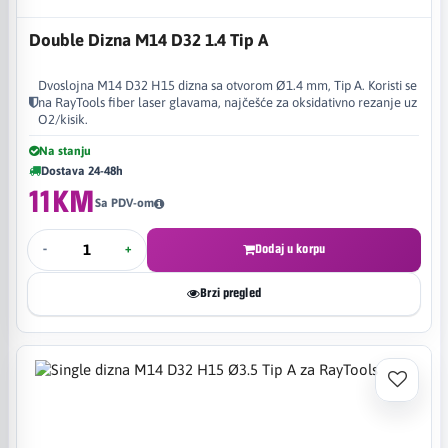
Double Dizna M14 D32 1.4 Tip A
Dvoslojna M14 D32 H15 dizna sa otvorom Ø1.4 mm, Tip A. Koristi se
na RayTools fiber laser glavama, najčešće za oksidativno rezanje uz
O2/kisik.
Na stanju
Dostava 24-48h
11KM
Sa PDV-om
-
+
Dodaj u korpu
Brzi pregled