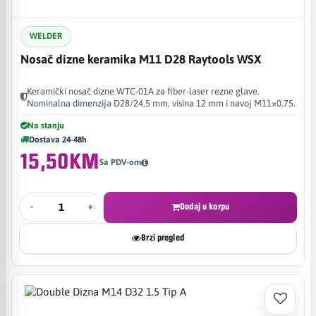
WELDER
Nosač dizne keramika M11 D28 Raytools WSX
Keramički nosač dizne WTC-01A za fiber-laser rezne glave.
Nominalna dimenzija D28/24,5 mm, visina 12 mm i navoj M11×0,75.
Na stanju
Dostava 24-48h
15,50KM
Sa PDV-om
-
+
Dodaj u korpu
Brzi pregled