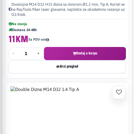
Dvoslojna M14 D32 H15 dizna sa otvorom Ø1.2 mm, Tip A. Koristi se
na RayTools fiber laser glavama, najčešće za oksidativno rezanje uz
O2/kisik.
Na stanju
Dostava 24-48h
11KM
Sa PDV-om
-
+
Dodaj u korpu
Brzi pregled