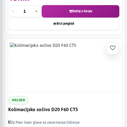
-
+
Dodaj u korpu
Brzi pregled
WELDER
Kolimacijsko sočivo D20 F60 CT5
Za fiber laser glave za zavarivanje/čišćenje