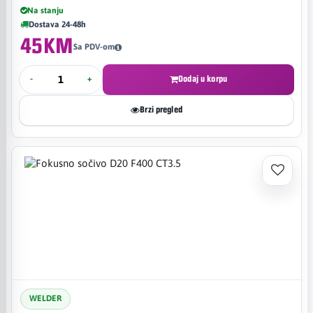
Na stanju
Dostava 24-48h
45KM
Sa PDV-om
-
+
Dodaj u korpu
Brzi pregled
WELDER