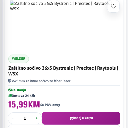
WELDER
Zaštitno sočivo 36x5 Bystronic | Precitec | Raytools |
WSX
36x5mm zaštitno sočivo za fiber laser
Na stanju
Dostava 24-48h
15,99KM
Sa PDV-om
-
+
Dodaj u korpu