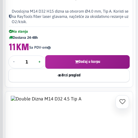
Dvoslojna M14 D32 H15 dizna sa otvorom Ø4.0 mm, Tip A. Koristi se
na RayTools fiber laser glavama, najčešće za oksidativno rezanje uz
O2/kisik.
Na stanju
Dostava 24-48h
11KM
Sa PDV-om
-
+
Dodaj u korpu
Brzi pregled