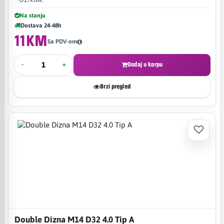
Na stanju
Dostava 24-48h
11KM
Sa PDV-om
-
+
Dodaj u korpu
Brzi pregled
Double Dizna M14 D32 4.0 Tip A