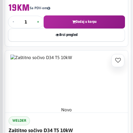
19KM
Sa PDV-om
-
+
Dodaj u korpu
Brzi pregled
Novo
WELDER
Zaštitno sočivo D34 T5 10kW