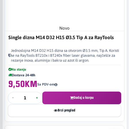
Novo
Single dizna M14 D32 H15 Ø3.5 Tip A za RayTools
Jednoslojna M14 D32 H15 dizna sa otvorom Ø3.5 mm, Tip A. Koristi
se na RayTools BT210x i BT240x fiber laser glavama, najčešće za
rezanje inoxa, aluminija i bakra uz azot ili argon.
Na stanju
Dostava 24-48h
9,50KM
Sa PDV-om
-
+
Dodaj u korpu
Brzi pregled