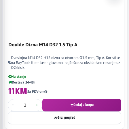
Double Dizna M14 D32 1.5 Tip A
Dvoslojna M14 D32 H15 dizna sa otvorom Ø1.5 mm, Tip A. Koristi se
na RayTools fiber laser glavama, najčešće za oksidativno rezanje uz
O2/kisik.
Na stanju
Dostava 24-48h
11KM
Sa PDV-om
-
+
Dodaj u korpu
Brzi pregled