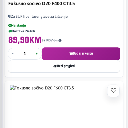
Fokusno sočivo D20 F400 CT3.5
Za SUP fiber laser glave za čišćenje
Na stanju
Dostava 24-48h
89,90KM
Sa PDV-om
-
+
Dodaj u korpu
Brzi pregled