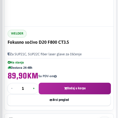
WELDER
Fokusno sočivo D20 F800 CT3.5
Za SUP21C, SUP22C fiber laser glave za čišćenje
Na stanju
Dostava 24-48h
89,90KM
Sa PDV-om
-
+
Dodaj u korpu
Brzi pregled