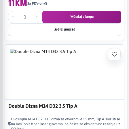
11KM
Sa PDV-om
-
+
Dodaj u korpu
Brzi pregled
Double Dizna M14 D32 3.5 Tip A
Dvoslojna M14 D32 H15 dizna sa otvorom Ø3.5 mm, Tip A. Koristi se
na RayTools fiber laser glavama, najčešće za oksidativno rezanje uz
O2/kisik.