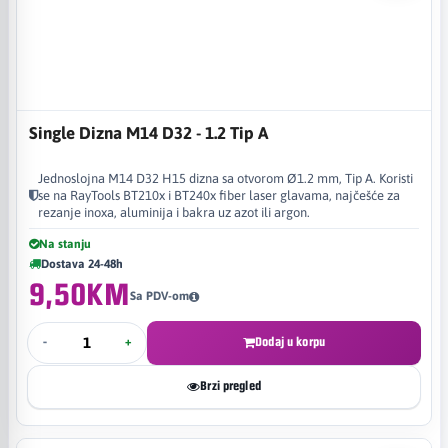
Single Dizna M14 D32 - 1.2 Tip A
Jednoslojna M14 D32 H15 dizna sa otvorom Ø1.2 mm, Tip A. Koristi
se na RayTools BT210x i BT240x fiber laser glavama, najčešće za
rezanje inoxa, aluminija i bakra uz azot ili argon.
Na stanju
Dostava 24-48h
9,50KM
Sa PDV-om
-
+
Dodaj u korpu
Brzi pregled