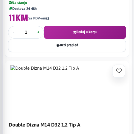
Na stanju
Dostava 24-48h
11KM
Sa PDV-om
-
+
Dodaj u korpu
Brzi pregled
Double Dizna M14 D32 1.2 Tip A