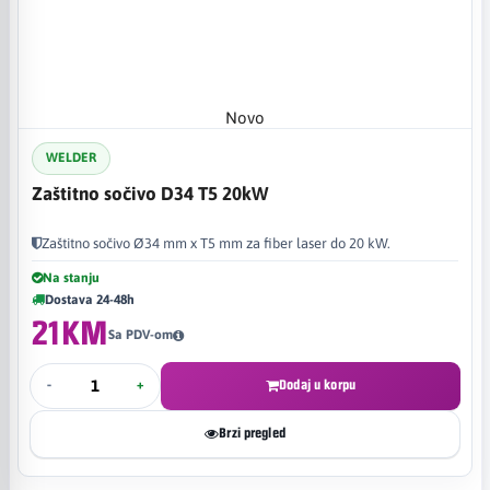
Novo
WELDER
Zaštitno sočivo D34 T5 20kW
Zaštitno sočivo Ø34 mm x T5 mm za fiber laser do 20 kW.
Na stanju
Dostava 24-48h
21KM
Sa PDV-om
-
+
Dodaj u korpu
Brzi pregled