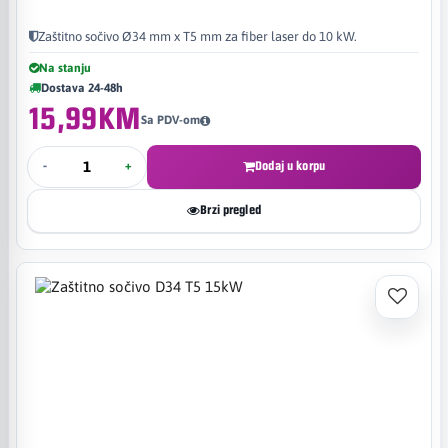
Zaštitno sočivo Ø34 mm x T5 mm za fiber laser do 10 kW.
Na stanju
Dostava 24-48h
15,99KM
Sa PDV-om
-
+
Dodaj u korpu
Brzi pregled