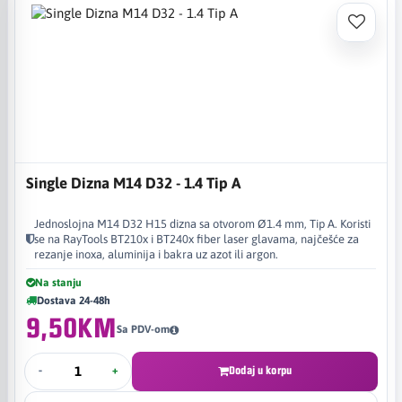
Single Dizna M14 D32 - 1.4 Tip A
Jednoslojna M14 D32 H15 dizna sa otvorom Ø1.4 mm, Tip A. Koristi
se na RayTools BT210x i BT240x fiber laser glavama, najčešće za
rezanje inoxa, aluminija i bakra uz azot ili argon.
Na stanju
Dostava 24-48h
9,50KM
Sa PDV-om
-
+
Dodaj u korpu