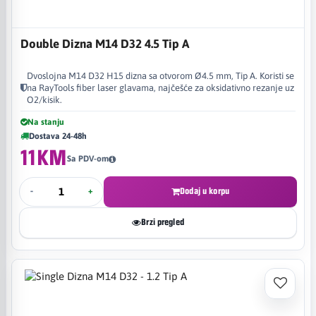
Double Dizna M14 D32 4.5 Tip A
Dvoslojna M14 D32 H15 dizna sa otvorom Ø4.5 mm, Tip A. Koristi se
na RayTools fiber laser glavama, najčešće za oksidativno rezanje uz
O2/kisik.
Na stanju
Dostava 24-48h
11KM
Sa PDV-om
-
+
Dodaj u korpu
Brzi pregled