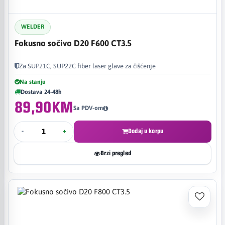
WELDER
Fokusno sočivo D20 F600 CT3.5
Za SUP21C, SUP22C fiber laser glave za čišćenje
Na stanju
Dostava 24-48h
89,90KM
Sa PDV-om
-
+
Dodaj u korpu
Brzi pregled