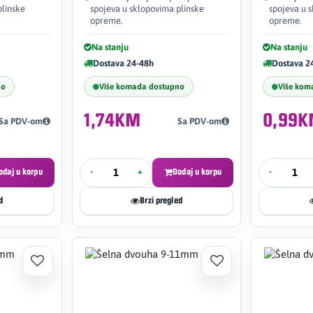
plinske
spojeva u sklopovima plinske
spojeva u 
opreme.
opreme.
Na stanju
Na stanju
Dostava 24-48h
Dostava 2
no
Više komada dostupno
Više kom
1,74KM
0,99
Sa PDV-om
Sa PDV-om
odaj u korpu
-
+
Dodaj u korpu
-
d
Brzi pregled