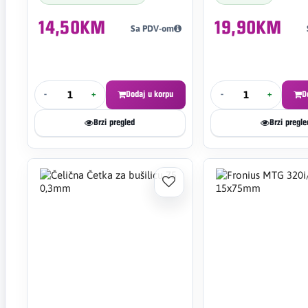
14,50KM
19,90KM
Sa PDV-om
-
+
Dodaj u korpu
-
+
D
Brzi pregled
Brzi pregle