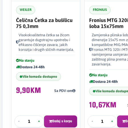
WEILER
FRONIUS
Čelična Četka za bušilicu
Fronius MTG 320
75 0,3mm
šoba 15x75mm
Visokokvalitetna četka sa žicom
Zamjenska plinska šob
garantuje dugotrajnu upotrebu i
dimenzije 15x75 mm z
efikasno čišćenje zavara, jakih
kompatibilne MIG/MAG
korozija i drugih sličnih materijala.
Fronius MTG 320i i MT
namijenjena usmjerav
zaštitnog plina prema 
Na stanju
zavarivanja.
Dostava 24-48h
Na stanju
Više komada dostupno
Dostava 24-48h
9,90KM
Sa PDV-om
Više komada dostup
10,67KM
-
+
Dodaj u korpu
-
+
D