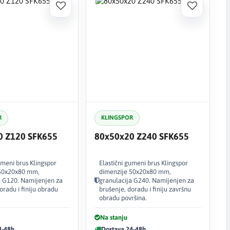
R
KLINGSPOR
0 Z120 SFK655
80x50x20 Z240 SFK655
umeni brus Klingspor
Elastični gumeni brus Klingspor
 50x20x80 mm,
dimenzije 50x20x80 mm,
a G120. Namijenjen za
granulacija G240. Namijenjen za
oradu i finiju obradu
brušenje, doradu i finiju završnu
obradu površina.
Na stanju
4-48h
Dostava 24-48h