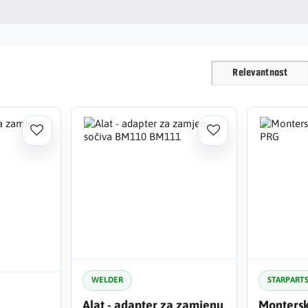
Relevantnost
WELDER
STARPART
Alat - adapter za zamjenu
Montersk