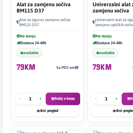
Alat za zamjenu sočiva
Univerzalni alat 
BM115 D37
zamjenu sočiva
Alat za sigurnu zamjenu sočiva
Univerzalni alat za sig
BM115 D37.
zamjenu optičkih sočiv
Na stanju
Na stanju
Dostava 24-48h
Dostava 24-48h
available
available
79KM
79KM
Sa PDV-om
-
+
Dodaj u korpu
-
+
D
Brzi pregled
Brzi pregle