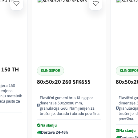
e 150 TH
KLINGSPOR
KLINGSPO
80x50x20 Z60 SFK655
80x50x2
mjera 150
jenjena
anju metalnih
Elastični gumeni brus Klingspor
Elastični g
uću pastu za
dimenzije 50x20x80 mm,
dimenzije
granulacija G60. Namijenjen za
granulacij
brušenje, doradu i obradu površina.
brušenje, d
površina.
Na stanju
Na stanju
Dostava 24-48h
Dostava 2