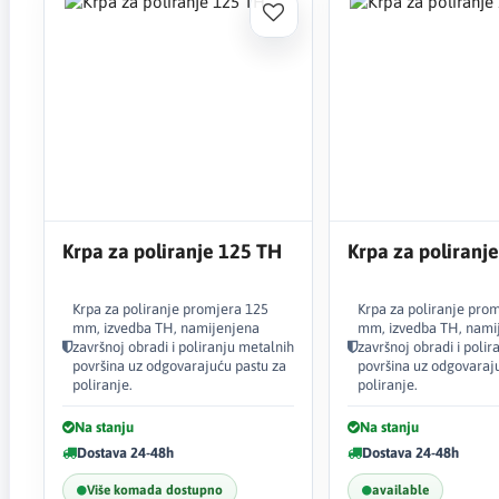
Krpa za poliranje 125 TH
Krpa za poliranj
Krpa za poliranje promjera 125
Krpa za poliranje pro
mm, izvedba TH, namijenjena
mm, izvedba TH, nami
završnoj obradi i poliranju metalnih
završnoj obradi i polir
površina uz odgovarajuću pastu za
površina uz odgovaraj
poliranje.
poliranje.
Na stanju
Na stanju
Dostava 24-48h
Dostava 24-48h
Više komada dostupno
available