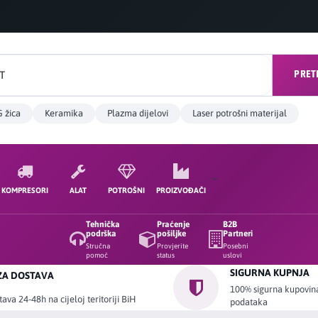
PRET
 žica
Keramika
Plazma dijelovi
Laser potrošni materijal
KOMPRESORI
ALAT
POTROŠNI
PROIZVOĐAČI
Tehnička
Praćenje
B2B
podrška
pošiljke
Partneri
Stručna
Provjerite
Posebni
pomoć
status
uslovi
SIGURNA KUPNJA
ZA DOSTAVA
100% sigurna kupovina 
ava 24-48h na cijeloj teritoriji BiH
podataka