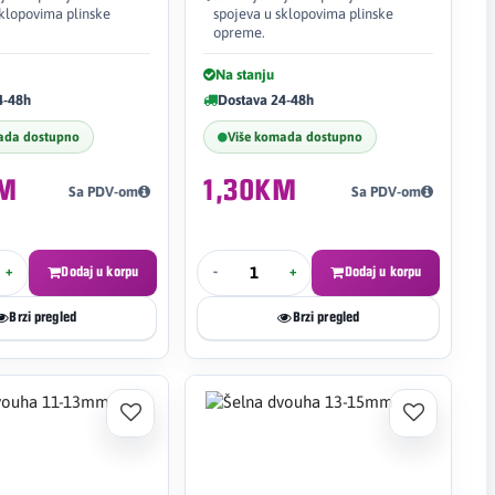
sklopovima plinske
spojeva u sklopovima plinske
opreme.
Na stanju
4-48h
Dostava 24-48h
ada dostupno
Više komada dostupno
KM
1,30KM
Sa PDV-om
Sa PDV-om
+
Dodaj u korpu
-
+
Dodaj u korpu
Brzi pregled
Brzi pregled