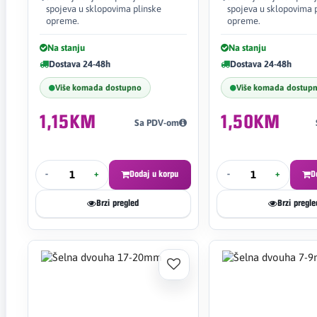
spojeva u sklopovima plinske
spojeva u sklopovima 
opreme.
opreme.
Na stanju
Na stanju
Dostava 24-48h
Dostava 24-48h
Više komada dostupno
Više komada dostup
1,15KM
1,50KM
Sa PDV-om
-
+
Dodaj u korpu
-
+
D
Brzi pregled
Brzi pregle