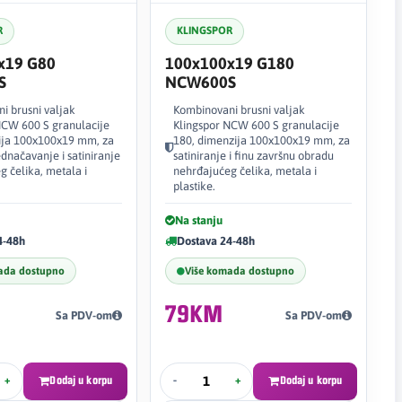
R
KLINGSPOR
x19 G80
100x100x19 G180
S
NCW600S
i brusni valjak
Kombinovani brusni valjak
NCW 600 S granulacije
Klingspor NCW 600 S granulacije
ija 100x100x19 mm, za
180, dimenzija 100x100x19 mm, za
dnačavanje i satiniranje
satiniranje i finu završnu obradu
 čelika, metala i
nehrđajućeg čelika, metala i
plastike.
Na stanju
4-48h
Dostava 24-48h
ada dostupno
Više komada dostupno
79KM
Sa PDV-om
Sa PDV-om
+
Dodaj u korpu
-
+
Dodaj u korpu