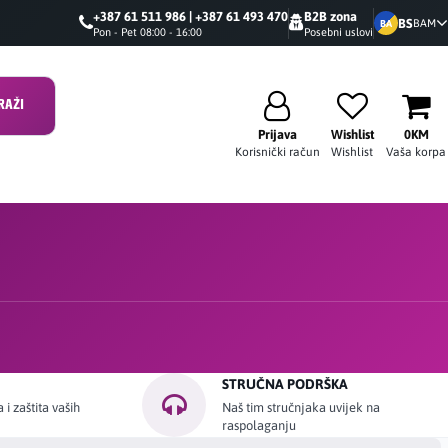
+387 61 511 986 | +387 61 493 470
B2B zona
BS
BAM
BA
Pon - Pet 08:00 - 16:00
Posebni uslovi
RAŽI
Prijava
Wishlist
0KM
Korisnički račun
Wishlist
Vaša korpa
STRUČNA PODRŠKA
i zaštita vaših
Naš tim stručnjaka uvijek na
raspolaganju