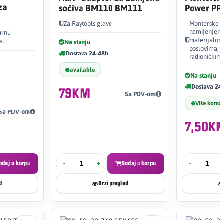
za
sočiva BM110 BM111
Power P
Za Raytools glave
Monterske 
namijenjen
urnu
materijal
a.
Na stanju
poslovima,
Dostava 24-48h
radionički
available
Na stanju
Dostava 2
79KM
Sa PDV-om
Više kom
Sa PDV-om
7,50K
odaj u korpu
-
+
Dodaj u korpu
-
d
Brzi pregled