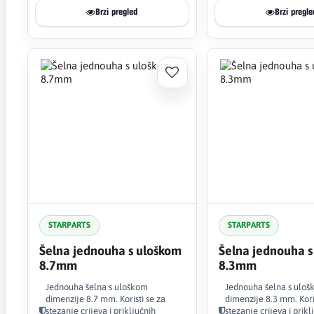
Brzi pregled
Brzi pregle
STARPARTS
STARPARTS
Šelna jednouha s uloškom
Šelna jednouha s
8.7mm
8.3mm
Jednouha šelna s uloškom
Jednouha šelna s ulo
dimenzije 8.7 mm. Koristi se za
dimenzije 8.3 mm. Koris
stezanje crijeva i priključnih
stezanje crijeva i prikl