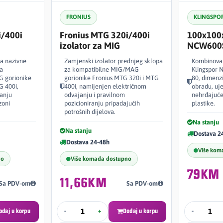
FRONIUS
KLINGSPO
i/400i
Fronius MTG 320i/400i
100x100
izolator za MIG
NCW600
a nazivne
Zamjenski izolator prednjeg sklopa
Kombinovan
a
za kompatibilne MIG/MAG
Klingspor 
 gorionike
gorionike Fronius MTG 320i i MTG
80, dimenz
G 400i,
400i, namijenjen električnom
obradu, uje
anju
odvajanju i pravilnom
nehrđajućeg
zoni
pozicioniranju pripadajućih
plastike.
potrošnih dijelova.
Na stanju
Na stanju
Dostava 2
Dostava 24-48h
Više kom
no
Više komada dostupno
79KM
11,66KM
Sa PDV-om
Sa PDV-om
odaj u korpu
-
+
Dodaj u korpu
-