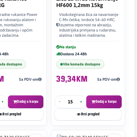
RG
HF600 1,2mm 15kg
radne rukavice Power
Visokolegirana žica za navarivanje
e rukovanju alatom i
C-Mn čelika, tvrdoće 54–60 HRC.
om, montažnim
Izuzetna otpornost na abraziju,
 održavanju i općim
industrijska primjena u rudarstvu,
m zadacima.
alatima i teškim mašinama.
Na stanju
4-48h
Dostava 24-48h
ada dostupno
Više komada dostupno
M
39,34KM
Sa PDV-om
Sa PDV-om
+
Dodaj u korpu
-
+
Dodaj u korpu
Brzi pregled
Brzi pregled