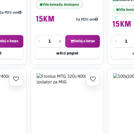
Više komada dostupno
Više kom
Sa PDV-om
15KM
Sa PDV-om
15KM
odaj u korpu
-
+
Dodaj u korpu
-
d
Brzi pregled