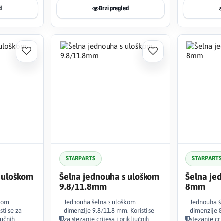
d
Brzi pregled
STARPARTS
STARPART
 uloškom
Šelna jednouha s uloškom
Šelna je
9.8/11.8mm
8mm
škom
Jednouha šelna s uloškom
Jednouha š
ti se za
dimenzije 9.8/11.8 mm. Koristi se
dimenzije 8
jučnih
za stezanje crijeva i priključnih
stezanje cri