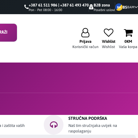
+387 61 511 986 | +387 61 493 470
B2B zona
BS
BAM
BA
Pon - Pet 08:00 - 16:00
Posebni uslovi
RAŽI
Prijava
Wishlist
0KM
Korisnički račun
Wishlist
Vaša korpa
STRUČNA PODRŠKA
i zaštita vaših
Naš tim stručnjaka uvijek na
raspolaganju