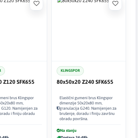
R
KLINGSPOR
0 Z120 SFK655
80x50x20 Z240 SFK655
umeni brus Klingspor
Elastični gumeni brus Klingspor
 50x20x80 mm,
dimenzije 50x20x80 mm,
a G120. Namijenjen za
granulacija G240. Namijenjen za
oradu i finiju obradu
brušenje, doradu i finiju završnu
obradu površina.
Na stanju
4-48h
Dostava 24-48h