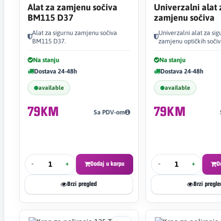
Alat za zamjenu sočiva
Univerzalni alat 
BM115 D37
zamjenu sočiva
Alat za sigurnu zamjenu sočiva
Univerzalni alat za sig
BM115 D37.
zamjenu optičkih sočiv
Na stanju
Na stanju
Dostava 24-48h
Dostava 24-48h
available
available
79KM
79KM
Sa PDV-om
-
+
Dodaj u korpu
-
+
D
Brzi pregled
Brzi pregle