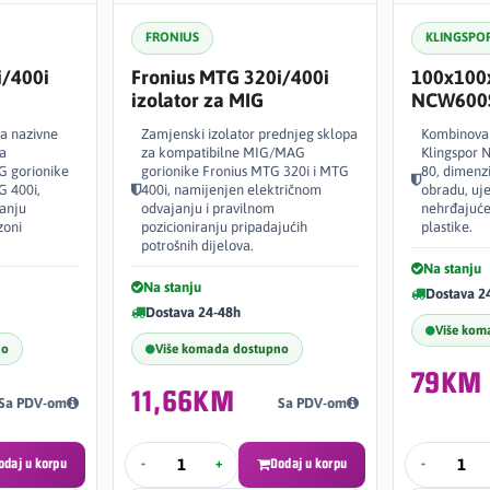
FRONIUS
KLINGSPO
i/400i
Fronius MTG 320i/400i
100x100
izolator za MIG
NCW600
a nazivne
Zamjenski izolator prednjeg sklopa
Kombinovan
a
za kompatibilne MIG/MAG
Klingspor 
 gorionike
gorionike Fronius MTG 320i i MTG
80, dimenz
G 400i,
400i, namijenjen električnom
obradu, uje
anju
odvajanju i pravilnom
nehrđajućeg
zoni
pozicioniranju pripadajućih
plastike.
potrošnih dijelova.
Na stanju
Na stanju
Dostava 2
Dostava 24-48h
Više kom
no
Više komada dostupno
79KM
11,66KM
Sa PDV-om
Sa PDV-om
odaj u korpu
-
+
Dodaj u korpu
-