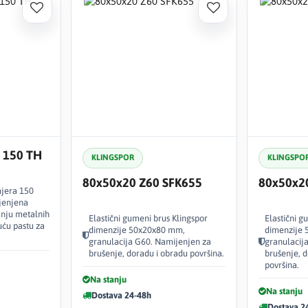
e 150 TH
KLINGSPOR
KLINGSPO
80x50x20 Z60 SFK655
80x50x2
mjera 150
jenjena
anju metalnih
Elastični gumeni brus Klingspor
Elastični g
uću pastu za
dimenzije 50x20x80 mm,
dimenzije
granulacija G60. Namijenjen za
granulacij
brušenje, doradu i obradu površina.
brušenje, d
površina.
Na stanju
Na stanju
Dostava 24-48h
Dostava 2