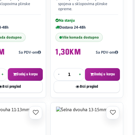
sklopovima plinske
spojeva u sklopovima plinske
opreme.
Na stanju
4-48h
Dostava 24-48h
ada dostupno
Više komada dostupno
KM
1,30KM
Sa PDV-om
Sa PDV-om
+
Dodaj u korpu
-
+
Dodaj u korpu
Brzi pregled
Brzi pregled