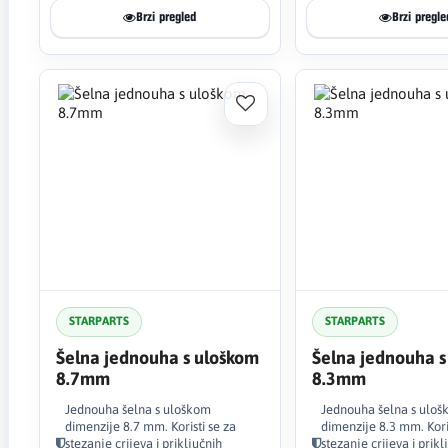
Brzi pregled
Brzi pregle
STARPARTS
STARPARTS
Šelna jednouha s uloškom
Šelna jednouha s
8.7mm
8.3mm
Jednouha šelna s uloškom
Jednouha šelna s ulo
dimenzije 8.7 mm. Koristi se za
dimenzije 8.3 mm. Koris
stezanje crijeva i priključnih
stezanje crijeva i prikl