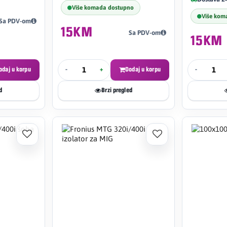
Više komada dostupno
Više kom
Sa PDV-om
15KM
Sa PDV-om
15KM
odaj u korpu
-
+
Dodaj u korpu
-
d
Brzi pregled