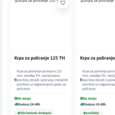
Krpa za poliranje 125 TH
Krpa za poliranj
Krpa za poliranje promjera 125
Krpa za poliranje pro
mm, izvedba TH, namijenjena
mm, izvedba TH, nami
završnoj obradi i poliranju metalnih
završnoj obradi i polir
površina uz odgovarajuću pastu za
površina uz odgovaraj
poliranje.
poliranje.
Na stanju
Na stanju
Dostava 24-48h
Dostava 24-48h
Više komada dostupno
available