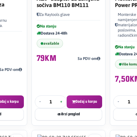
za
sočiva BM110 BM111
Power P
Za Raytools glave
Monterske 
namijenjen
urnu
materijal
a.
Na stanju
poslovima,
Dostava 24-48h
radionički
available
Na stanju
Dostava 2
79KM
Sa PDV-om
Više kom
Sa PDV-om
7,50K
odaj u korpu
-
+
Dodaj u korpu
-
d
Brzi pregled