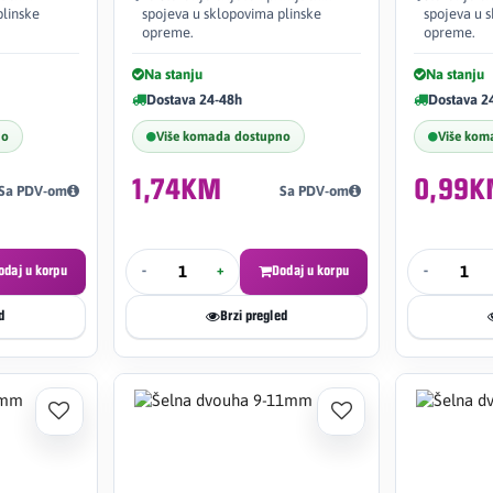
plinske
spojeva u sklopovima plinske
spojeva u 
opreme.
opreme.
Na stanju
Na stanju
Dostava 24-48h
Dostava 2
no
Više komada dostupno
Više kom
1,74KM
0,99
Sa PDV-om
Sa PDV-om
odaj u korpu
-
+
Dodaj u korpu
-
d
Brzi pregled