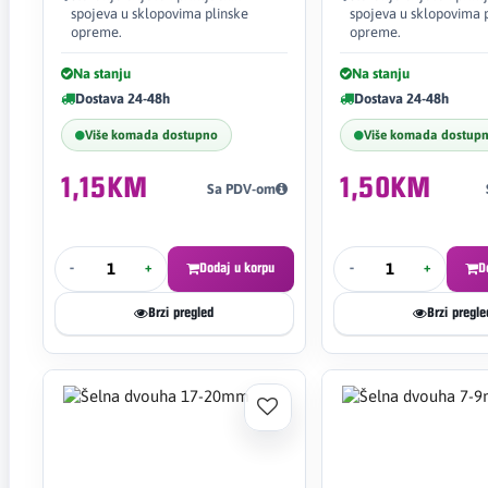
spojeva u sklopovima plinske
spojeva u sklopovima 
opreme.
opreme.
Na stanju
Na stanju
Dostava 24-48h
Dostava 24-48h
Više komada dostupno
Više komada dostup
1,15KM
1,50KM
Sa PDV-om
-
+
Dodaj u korpu
-
+
D
Brzi pregled
Brzi pregle