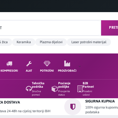
PRET
 žica
Keramika
Plazma dijelovi
Laser potrošni materijal
KOMPRESORI
ALAT
POTROŠNI
PROIZVOĐAČI
Tehnička
Praćenje
B2B
podrška
pošiljke
Partneri
Stručna
Provjerite
Posebni
pomoć
status
uslovi
SIGURNA KUPNJA
ZA DOSTAVA
100% sigurna kupovina 
ava 24-48h na cijeloj teritoriji BiH
podataka