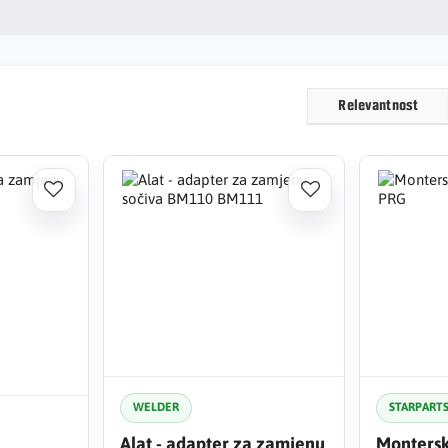
Relevantnost
WELDER
STARPART
Alat - adapter za zamjenu
Montersk