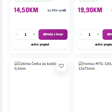
14,50KM
19,90KM
Sa PDV-om
-
+
Dodaj u korpu
-
+
D
Brzi pregled
Brzi pregle