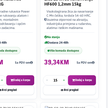
RG
HF600 1,2mm 15kg
radne rukavice Power
Visokolegirana žica za navarivanje
e rukovanju alatom i
C-Mn čelika, tvrdoće 54–60 HRC.
om, montažnim
Izuzetna otpornost na abraziju,
 održavanju i općim
industrijska primjena u rudarstvu,
m zadacima.
alatima i teškim mašinama.
Na stanju
4-48h
Dostava 24-48h
ada dostupno
Više komada dostupno
M
39,34KM
Sa PDV-om
Sa PDV-om
+
Dodaj u korpu
-
+
Dodaj u korpu
Brzi pregled
Brzi pregled