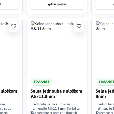
d
Brzi pregled
STARPARTS
STARPART
 uloškom
Šelna jednouha s uloškom
Šelna je
9.8/11.8mm
8mm
škom
Jednouha šelna s uloškom
Jednouha š
ti se za
dimenzije 9.8/11.8 mm. Koristi se
dimenzije 8
jučnih
za stezanje crijeva i priključnih
stezanje cri