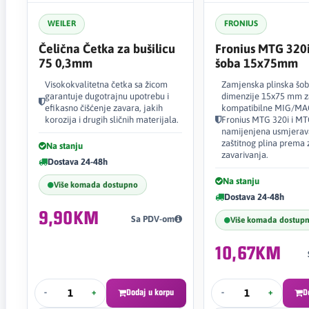
WEILER
FRONIUS
Čelična Četka za bušilicu
Fronius MTG 320
75 0,3mm
šoba 15x75mm
Visokokvalitetna četka sa žicom
Zamjenska plinska šob
garantuje dugotrajnu upotrebu i
dimenzije 15x75 mm z
efikasno čišćenje zavara, jakih
kompatibilne MIG/MAG
korozija i drugih sličnih materijala.
Fronius MTG 320i i MT
namijenjena usmjerav
zaštitnog plina prema 
Na stanju
zavarivanja.
Dostava 24-48h
Na stanju
Više komada dostupno
Dostava 24-48h
9,90KM
Sa PDV-om
Više komada dostup
10,67KM
-
+
Dodaj u korpu
-
+
D