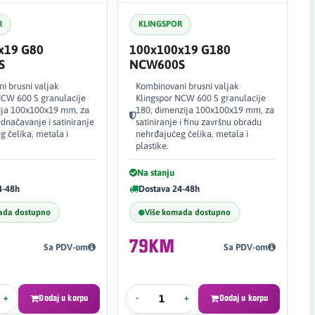
R
KLINGSPOR
x19 G80
100x100x19 G180
S
NCW600S
i brusni valjak
Kombinovani brusni valjak
NCW 600 S granulacije
Klingspor NCW 600 S granulacije
ija 100x100x19 mm, za
180, dimenzija 100x100x19 mm, za
dnačavanje i satiniranje
satiniranje i finu završnu obradu
 čelika, metala i
nehrđajućeg čelika, metala i
plastike.
Na stanju
4-48h
Dostava 24-48h
ada dostupno
Više komada dostupno
79KM
Sa PDV-om
Sa PDV-om
+
Dodaj u korpu
-
+
Dodaj u korpu