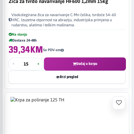
Žica za tvrdo navarivanje HF600 1,2mm 15kg
Visokolegirana žica za navarivanje C-Mn čelika, tvrdoće 54–60
HRC. Izuzetna otpornost na abraziju, industrijska primjena u
rudarstvu, alatima i teškim mašinama.
Na stanju
Dostava 24-48h
39,34KM
Sa PDV-om
-
+
Dodaj u korpu
Brzi pregled