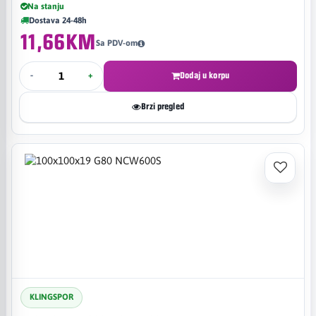
Na stanju
Dostava 24-48h
11,66KM
Sa PDV-om
-
+
Dodaj u korpu
Brzi pregled
KLINGSPOR