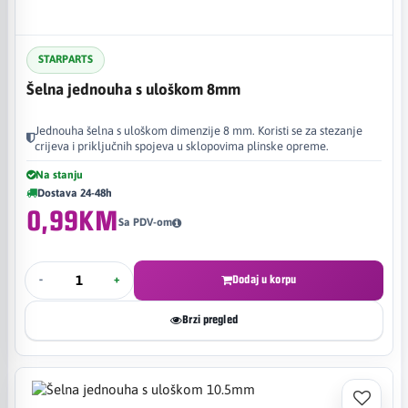
STARPARTS
Šelna jednouha s uloškom 8mm
Jednouha šelna s uloškom dimenzije 8 mm. Koristi se za stezanje
crijeva i priključnih spojeva u sklopovima plinske opreme.
Na stanju
Dostava 24-48h
0,99KM
Sa PDV-om
-
+
Dodaj u korpu
Brzi pregled