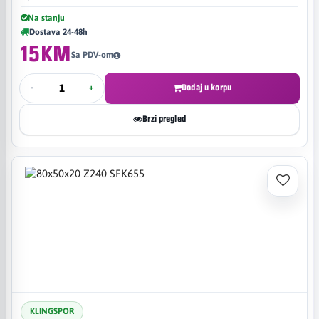
Na stanju
Dostava 24-48h
15KM
Sa PDV-om
-
+
Dodaj u korpu
Brzi pregled
KLINGSPOR