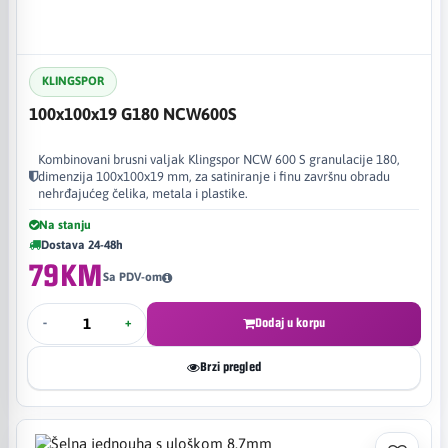
KLINGSPOR
100x100x19 G180 NCW600S
Kombinovani brusni valjak Klingspor NCW 600 S granulacije 180,
dimenzija 100x100x19 mm, za satiniranje i finu završnu obradu
nehrđajućeg čelika, metala i plastike.
Na stanju
Dostava 24-48h
79KM
Sa PDV-om
-
+
Dodaj u korpu
Brzi pregled