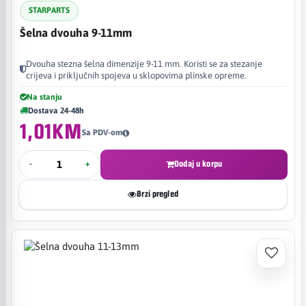
STARPARTS
Šelna dvouha 9-11mm
Dvouha stezna šelna dimenzije 9-11 mm. Koristi se za stezanje
crijeva i priključnih spojeva u sklopovima plinske opreme.
Na stanju
Dostava 24-48h
1,01KM
Sa PDV-om
-
+
Dodaj u korpu
Brzi pregled