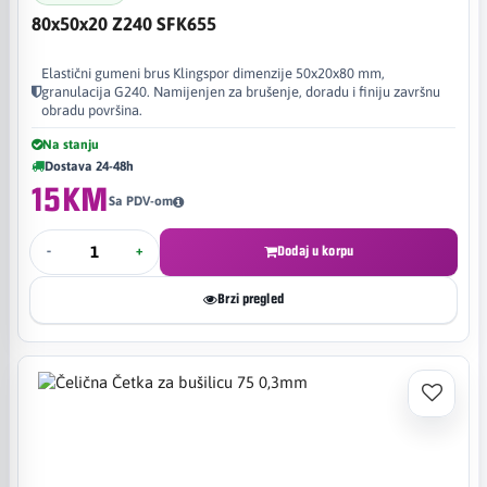
80x50x20 Z240 SFK655
Elastični gumeni brus Klingspor dimenzije 50x20x80 mm,
granulacija G240. Namijenjen za brušenje, doradu i finiju završnu
obradu površina.
Na stanju
Dostava 24-48h
15KM
Sa PDV-om
-
+
Dodaj u korpu
Brzi pregled