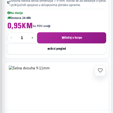
Dvouha stezna šelna dimenzije 7-9 mm. Koristi se za stezanje crijeva
i priključnih spojeva u sklopovima plinske opreme.
Na stanju
Dostava 24-48h
0,95KM
Sa PDV-om
-
+
Dodaj u korpu
Brzi pregled