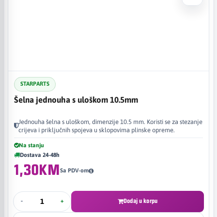
STARPARTS
Šelna jednouha s uloškom 10.5mm
Jednouha šelna s uloškom, dimenzije 10.5 mm. Koristi se za stezanje
crijeva i priključnih spojeva u sklopovima plinske opreme.
Na stanju
Dostava 24-48h
1,30KM
Sa PDV-om
-
+
Dodaj u korpu