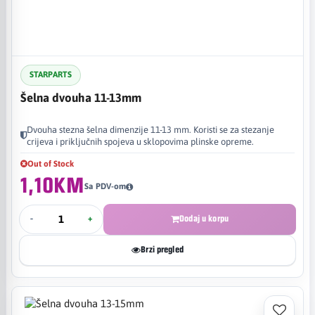
STARPARTS
Šelna dvouha 11-13mm
Dvouha stezna šelna dimenzije 11-13 mm. Koristi se za stezanje
crijeva i priključnih spojeva u sklopovima plinske opreme.
Out of Stock
1,10KM
Sa PDV-om
-
+
Dodaj u korpu
Brzi pregled