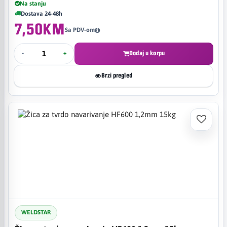
Na stanju
Dostava 24-48h
7,50KM
Sa PDV-om
-
+
Dodaj u korpu
Brzi pregled
WELDSTAR