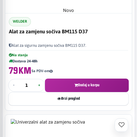
Novo
WELDER
Alat za zamjenu sočiva BM115 D37
Alat za sigurnu zamjenu sočiva BM115 D37.
Na stanju
Dostava 24-48h
79KM
Sa PDV-om
-
+
Dodaj u korpu
Brzi pregled