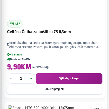
WEILER
Čelična Četka za bušilicu 75 0,3mm
Visokokvalitetna četka sa žicom garantuje dugotrajnu upotrebu i
efikasno čišćenje zavara, jakih korozija i drugih sličnih materijala.
Na stanju
Dostava 24-48h
9,90KM
Sa PDV-om
-
+
Dodaj u korpu
Brzi pregled