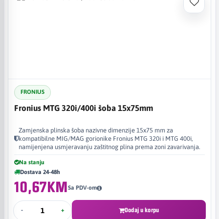
FRONIUS
Fronius MTG 320i/400i šoba 15x75mm
Zamjenska plinska šoba nazivne dimenzije 15x75 mm za
kompatibilne MIG/MAG gorionike Fronius MTG 320i i MTG 400i,
namijenjena usmjeravanju zaštitnog plina prema zoni zavarivanja.
Na stanju
Dostava 24-48h
10,67KM
Sa PDV-om
-
+
Dodaj u korpu