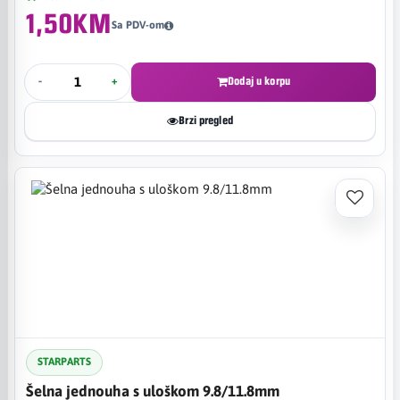
1,50KM
Sa PDV-om
-
+
Dodaj u korpu
Brzi pregled
STARPARTS
Šelna jednouha s uloškom 9.8/11.8mm