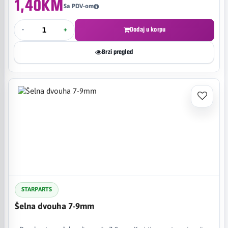
1,40KM
Sa PDV-om
-
+
Dodaj u korpu
Brzi pregled
STARPARTS
Šelna dvouha 7-9mm