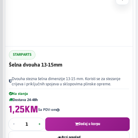
STARPARTS
Šelna dvouha 13-15mm
Dvouha stezna šelna dimenzije 13-15 mm. Koristi se za stezanje
crijeva i priključnih spojeva u sklopovima plinske opreme.
Na stanju
Dostava 24-48h
1,25KM
Sa PDV-om
-
+
Dodaj u korpu
Brzi pregled