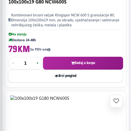
100x100x19 G80 NCW600S
Kombinovani brusni valjak Klingspor NCW 600 S granulacije 80,
dimenzija 100x100x19 mm, za obradu, ujednačavanje i satiniranje
nehrđajućeg čelika, metala i plastike.
Na stanju
Dostava 24-48h
79KM
Sa PDV-om
-
+
Dodaj u korpu
Brzi pregled