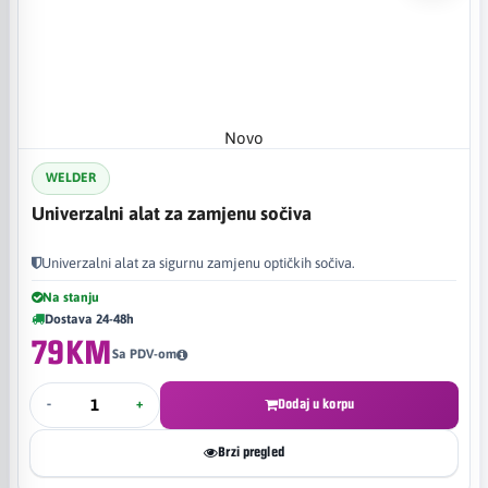
Novo
WELDER
Univerzalni alat za zamjenu sočiva
Univerzalni alat za sigurnu zamjenu optičkih sočiva.
Na stanju
Dostava 24-48h
79KM
Sa PDV-om
-
+
Dodaj u korpu
Brzi pregled